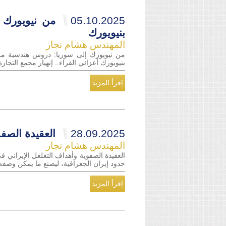
05.10.2025
من نيويورك 
بنيويورك
المهندس هشام نجار
من نيويورك إلى سوريا: دروس هندسية من ت
بنيويورك أعزائي القراء.. إنهيار مجمع التجارة العالمي في نيويورك في 11 ايلول 2001 كان مفاجأة ك
إقرأ المزيد
28.09.2025
العقيدة الصفو
المهندس هشام نجار
حدود إيران الجغرافية، ليصنع ما يمكن وصفه ب
إقرأ المزيد