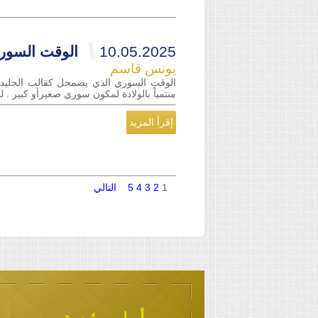
10.05.2025
الوقت السور
يونس قاسم
الوقت السوري الذي يضمحل كقالب الجليد ي
منتمياً بالولادة لمكون سوري صغيرأو كبير .
إقرأ المزيد
1
2
3
4
5
التالي