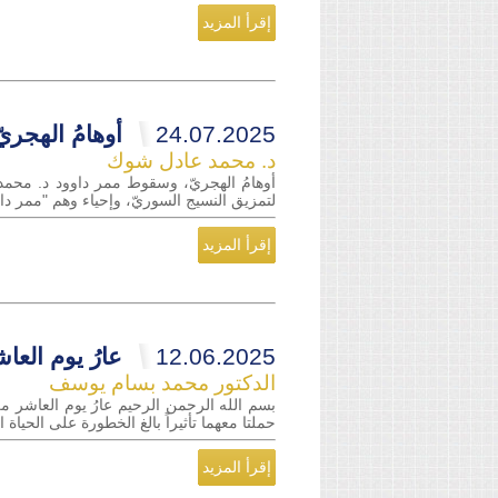
إقرأ المزيد
24.07.2025
أوهامُ الهجر
د. محمد عادل شوك
أوهامُ الهجريّ، وسقوط ممر داوود د. محمد 
لتمزيق النسيج السوريّ، وإحياء وهم "ممر داو
إقرأ المزيد
12.06.2025
عارُ يوم الع
الدكتور محمد بسام يوسف
بسم الله الرحمن الرحيم عارُ يوم العاشر 
حملتا معهما تأثيراً بالغ الخطورة على الحيا
إقرأ المزيد