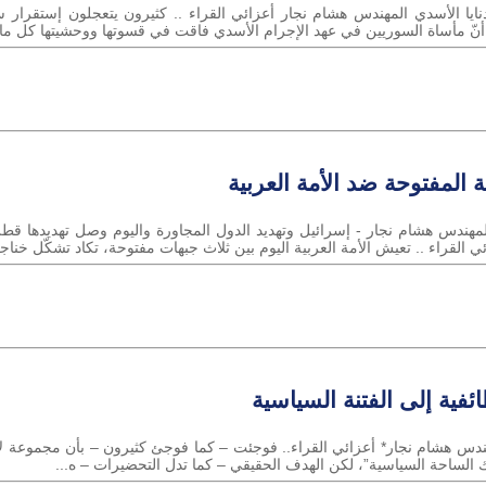
ايا الأسدي المهندس هشام نجار أعزائي القراء .. كثيرون يتعجلون إستقرار س
ّ مأساة السوريين في عهد الإجرام الأسدي فاقت في قسوتها ووحشيتها كل ما شهد
ثة المفتوحة ضد الأمة العربية
 المهندس هشام نجار - إسرائيل وتهديد الدول المجاورة واليوم وصل تهديدها قطر.
ي القراء .. تعيش الأمة العربية اليوم بين ثلاث جبهات مفتوحة، تكاد تشكّل خن
ائفية إلى الفتنة السياسية
لمهندس هشام نجار* أعزائي القراء.. فوجئت – كما فوجئ كثيرون – بأن مجموعة
يك الساحة السياسية”، لكن الهدف الحقيقي – كما تدل التحضيرات – ه...