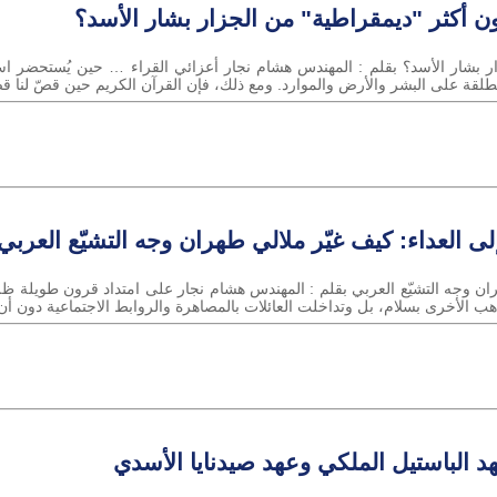
 أكثر "ديمقراطية" من الجزار بشار الأسد؟
 بشار الأسد؟ بقلم : المهندس هشام نجار أعزائي القراء … حين يُستحضر اسم 
لمطلقة على البشر والأرض والموارد. ومع ذلك، فإن القرآن الكريم حين قصّ لنا
ى العداء: كيف غيّر ملالي طهران وجه التشيّع العربي
ران وجه التشيّع العربي بقلم : المهندس هشام نجار على امتداد قرون طويلة ظل 
هب الأخرى بسلام، بل وتداخلت العائلات بالمصاهرة والروابط الاجتماعية دون أن 
د الباستيل الملكي وعهد صيدنايا الأسدي