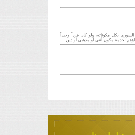
وري بكل مكوناته، ولو كان فرداً وحيداً
اؤهم لخدمة مكون أثني أو مذهبي أو دين...