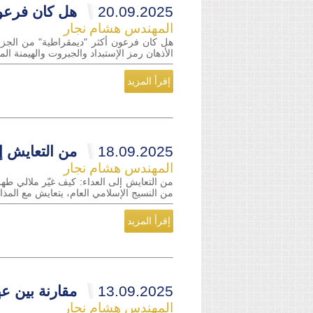
20.09.2025
هل كان فرعون
المهندس هشام نجار
هل كان فرعون أكثر "ديمقراطية" من الجزار
الأذهان رمز الإستبداد والجبروت والهيمنة ا
إقرأ المزيد
18.09.2025
من التعايش إل
المهندس هشام نجار
من التعايش إلى العداء: كيف غيّر ملالي طه
من النسيج الإسلامي العام، يتعايش مع المذا
إقرأ المزيد
13.09.2025
مقارنة بين عه
المهندس هشام نجار