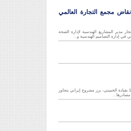
قاض مجمع التجارة العالمي
ر مدير المشاريع الهندسية لإدارة الصحة
العقيدة الصفوية وأهداف التغلغل الإيراني في بلاد العرب المهندس هشام نجار منذ قيام الثورة الإسلامية في إيران عام 1979 بقيادة الخميني، برز مشروع إيراني يتجاوز
مصادرها...