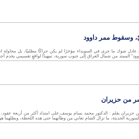
يّ، وسقوط ممر داوود
عادل شوك ما جرى في السويداء مؤخرًا لم يكن حراكًا مطلبيًا، بل محاولة انق
ود" الممتد من شمال العراق إلى جنوب سورية، تمهيدًا لواقعٍ تقسيمي يخدم أجندت
اشر من حزيران
من حزيران بقلم : الدكتور محمد بسام يوسف على امتداد أكثر من أربعة عقود، 
ة السورية الحديثة، ما تزال الشام تعاني من وطأتهما حتى هذه اللحظة، وبطلهما ه