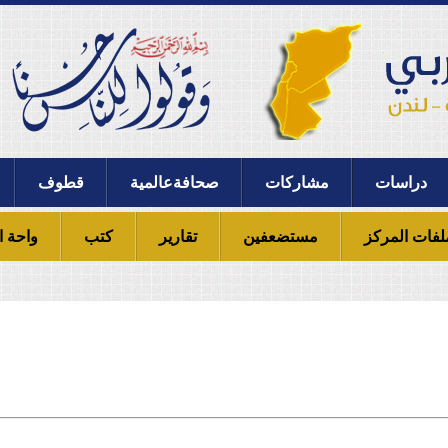
دراسات
مشاركات
صحافةعالمية
قطوف
لفات المركز
مستضعفين
تقارير
كتب
واحة ا