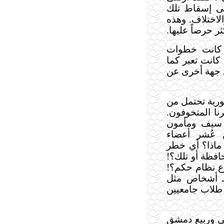
ى إسقاط تلك
الاختلاف. وهذه
 حرصاً عليها.
 كانت خطوات
 كانت تعبر كما
ن جهة أخرى عن
ورية تحتمل من
نا المتخوفون.
 سيف ومأمون
 عُشر أعضاء
ماذا؟ أي خطر
افظة أو تلك؟!
زع نظام حكم؟!
 ـ أشخاص مثل
 طلاب جامعيين
ي وربيع دمشق