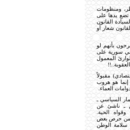
طر، ومنظومات
 تضع يدها على
يادة القانون
لقانون شعار أو
رحون بأنهم لو
 في سورية على
وارئ المعمول
عقوبة..!!
صادي) مقبولاً
 إنما هو هروب
وامات العماء.
مار السياسي ـ
ين ـ ناشئ عن
قواه الحية.
ع من حرص بعض
سلامة الوطن