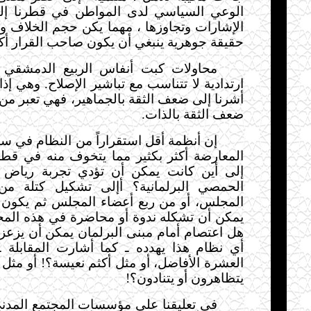
الوعي السياسي لدى المواطن في قطرنا إل
الإشارات وتجاوزها
،
مهما يكن حجم
الخلاف و
حقيقة جوهرية ينبغي أن يكون صاحب القرار أكثر
محاولات كبت أنفاس الربيع الدمشقي
ارتدادية لا تتناسب مع تباشير الإصلاح. وهي إذا
أشرنا إلى ضعف الثقة بالجماهير، فهي تعبر م
ضعف الثقة بالذات.
إن أنظمة أقل استقراراً من النظام في س
المعارضة أكثر بكثير مما يتخوف منه في قطر
إلى أين كانت يمكن أن تؤدي تجربة رياض
الحمصي البرلمانية؟ أإلى تشكيل كتلة من
المجلس، أو من ربع أعضاء المجلس ثم يكون 
يمكن أن تشكله ندوة أو محاضرة في هذه المح
هل اعتصام أمام مبنى البرلمان يمكن أن يزع
أي نظام هذا يهدده ـ كما أشارت المقابلة
العشرة الأفاضل، أو مثل أكثم نعيسة؟! أو مثل
يتظاهرون أو يتنادون؟!
في تعليقنا على مؤسسات المجتمع المدن