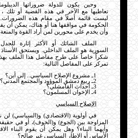
وحين يكون للدولة ضروراتها الديبلوم
تعاطيها مع الآخر في
هذه القضية أو تلك
، 
ليست قائمة أصلاً في مقام هذه الضرورات. 
الحكومة في مواقفها هنا أو هناك، يمكن أن ي
وأن يخدم على محورين لمن أراد القوة والمنعة 
الملف الشائك أو الأكثر إثارة للجد
السورية هو الملف الداخلي. ويستحق الأستاذ
شكراً خاصاً على طرح مفاصل هذا الملف بهذا
تمركز على المفاصل التالية:
1ـ مشروع الإصلاح السياسي.. إلى أين؟
2ـ ربيع دمشق الموؤود والمجتمع المدني؟
3ـ أحداث القامشلي؟
4ـ الإخوان المسلمون؟
الإصلاح السياسي
في أولوية (الاقتصادي) و(السياسي) لن نج
المزاوجة بين (الجوع) و(الخوف)، أو في حقيقة
وأيهما البناء؟ وهل يمكن أن يقوم البناء الاق
الأساس أو الإطار السياسي غير صالح؟