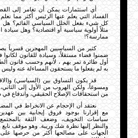
أي استثمارات يمكن أن تغامر إلى الق
الفساد التي يعلم عنها الرئيس أكثر مما نعلم
كل شيء بفعل الخلل السياسي القائم؟ هل لس
مثلاً أولوية سياسية أو اقتصادية؟ وهل سيادة ا
ممارسة؟!
كثير من السياسيين المهجرين قسرياً يص
ضمنوا قضاء مستقلاً، وسيادة للقانون لكانوا
أول طائرة تمر بهم
،
لأنهم وحسب قانون الط
به لم يفعلوا ما يستحقون المساءلة عنه وليس ال
قد يكون التساوق بين (السياسي) و(الاقت
ومسوغاً، ولكن الهروب من الأول إلى الثاني،
من استحقاقات الإصلاح الحقيقي، واندفاع في د
نعتقد أن الإحجام عن الانخراط في المض
مع إقرارنا بوجود فروق إيجابية بين عهد
سياسات التخويف، وضعف الثقة بالمجتمع و
والنظر إليها نظرة شك وريبة. وهو موقف ناب
الجهات على مصالحها أكثر من حرصها على 