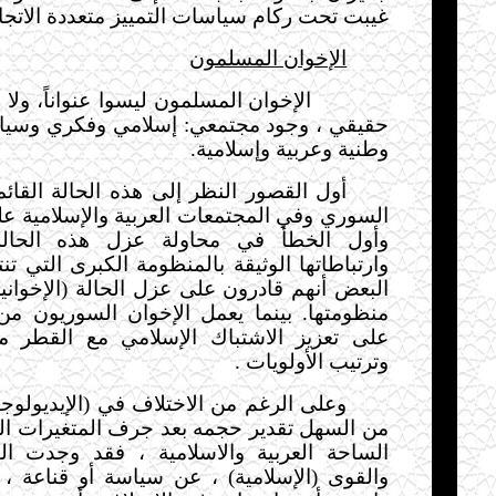
غيبت تحت ركام سياسات التمييز متعددة الاتجا
الإخوان المسلمون
الإخوان المسلمون ليسوا عنواناً، ولا م
حقيقي ، وجود مجتمعي: إسلامي وفكري وسي
وطنية وعربية وإسلامية.
أول القصور النظر إلى هذه الحالة القائ
السوري وفي المجتمعات العربية والإسلامية على
وأول الخطأ في محاولة عزل هذه الحال
وارتباطاتها الوثيقة بالمنظومة الكبرى التي تن
البعض أنهم قادرون على عزل الحالة (الإخواني
منظومتها. بينما يعمل الإخوان السوريون من
على تعزيز
الاشتباك الإسلامي مع القطر م
وترتيب الأولويات
.
وعلى الرغم من الاختلاف في (الإيديولوجيا
من السهل تقدير حجمه بعد جرف المتغيرات ا
الساحة
العربية والاسلامية
، فقد وجدت الق
والقوى (الإسلامية)
،
عن سياسة أو قناعة
،
أ