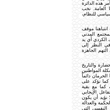
مر هذه الدائرة
 العامة. نخب
لسياسي للنظام،
انتباهنا موقف
مجتمع المدني
 الكردي أي يد
في النظر إلى
 التهم الجاهزة
ضارة والتاريخ
كلة المواطنين
لحرمان دائماً
كما نؤكد على
، كما مع بقية
فاعل الإيجابي
 نؤيد أن يكون
لحكمة والعدالة
ء النفسي التي