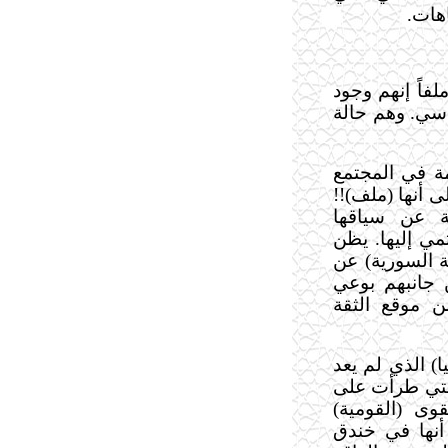
هات.
لفاً إنهم
وجود
اسي
.
وهم
حالة
مة في المجتمع
 أنها (ملف)!!
ة عن سياقها
تمي إليها. يظن
ة السورية) عن
 جانبهم بوعي
ن موقع الثقة
) الذي لم يعد
لتي طرأت على
وى (القومية)
نها في خندق