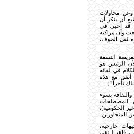
وعن محاولات
ع أن ينكر أن
قد أحي
ى
في
فعت وأن مراكبه
ه ثقل الخوف،
عريضة التسعة
لأن الرئيس هو
كلام في لقائه
ين قال (وأنا أتفق مع هذه
ك تأخراً!!)
والثقافة بسوء
 المصطلحات
ر الحكومية)،
ن المتحاورين
.
يهات خارجية،
،
ف
لقد ارتقى