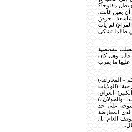
 يظل مفتوحاً؟
أن يعين غابت.
شاسعة. حرصُ
لفراغ) لم يأت
تي طالما تشكى
اتصلت بشخصية
قال: وهل كان
 عليها ما يقرب
كم
-
المعارضة)
جية: (الولايات
كبير) العراق:
والجولان..)
لتوجه على حد
لدى المعارضة
وقف العام. بل
ل..