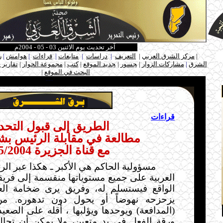
آخر تحديث يوم الاثنين 03 - 05 - 2004م
ـ
|
مركز الشرق العربي
|
التعريف
|
دراسات
|
متابعات
|
قراءات
|
هوامش
|
ر
الشرق
|
مشاركات الزوار
|
ـ
جسور
|
ـ
جديد الموقع
|
كتب
|
مجموعة الحوار
|
تقارير 
البحث في الموقع
|
ـ
.....
قراءات
الطريق إلى قبول التح
مطالعة في مقابلة الرئيس بشا
مع قناة الجزيرة 1/5/2004
مسؤولية الحاكم هي الأكبر ـ هكذا عبر الر
العربية على جميع مستوياتها منقسمة إلى فريق
الواقع فيستسلم له، وفريق يرى ضخامة ال
يزحزحه نهوضاً أو يحول دون تدهوره. 
(المدافعة) ويوحدها ويؤلبها
،
أقله على الصعي
ورقة الفعل في يد متعين، ولا يمكن أن تحال