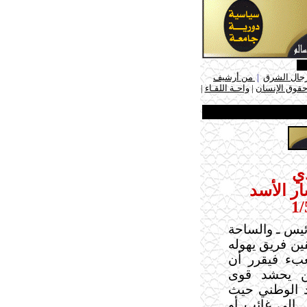
جال الشرق
|
من أرشيف
حقوق الإنسان
|
واحـة اللقـاء
|
دي
ر الأسد
ئيس ـ والساحة
ين فريق يهوله
عبء فيقرر أن
من يحشد قوى
د الوطني حيث
 إلى غائب أو