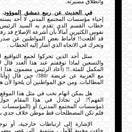
وانطلاق مسيرته.
في الحديث عن ربيع دمشق الموؤود
، 
إحياء مؤسسات المجتمع المدني لا أحد يستطي
خطاب القسم الذي تقدم به السيد الرئيس 
نفوس الكثيرين آمالاً بأن أشرعة الإصلاح قد ر
قد أقلعت!! فأماط بعض المواطنين عن صدر
وتحرك في الاتجاه الذي أشار إليه
ال
خطاب .
سئل أحد الذين تحركوا لجمع التواقيع ل
والتسعين لماذا توقفتم عند هذا العدد قال 
المكمل للمئة..!! (أعاد الرئيس مضمون هذا ال
مع العربية عن عريضة /380/ ح
المطالبات. ومن حق المواطنين أن يلحوا لأن هنا
هل
يمكن اتهام نخب في مثل هذا الموقع 
الفهم
؟!
. لن نجادل في هذا المقام حول
(مؤسسات المجتمع المدني) أو (المؤسسات غي
فلم تكن المصطلحات قط موطن خلاف
جدي بي
الإشارة إلى ارتباطات خارجية، أو توج
جاءت
مخيبة للأمل
،
منتمية
إلى عصر
مضى