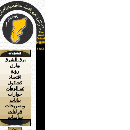
for
S&CS
برق الشرق
بوارق
رؤية
اقتصاد
كشكول
غد الوطن
حوارات
بيانات
وتصريحات
قراءات
شآميات