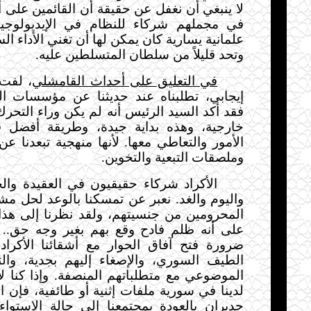
لا ينبغي أن نغفل عن حقيقة أن القائمين على أ
في مجملهم شركاء للنظام في الإيديولوجيا
علمانية يسارية كان يمكن لها أن تغني الأداء ا
وتحد قليلاً من سلطان المتسلطين عليه.
في التعليق على أحداث القامشلي
، لفت 
إيجابي، تطلبناه عند حديثنا عن مؤسسات ال
فقد أكد السيد الرئيس أنه لم يكن وراء التحرك
خارجية، وهذه بداية جيدة، وطريقة أفضل 
الأمور والتعاطي معها. لأنها منهجية تبعدنا عن
وملصقات التبعية والتخوين.
الأكراد شركاء حقيقيون في العقيدة والح
واليوم والغد. نعبر عن تمسكنا بالوعد لحل مش
المحرومين من جنسيتهم، ولقد نظرنا إلى هذا ا
على أنه ظلم
فادح
وقع بهم بغير وجه حق.. 
ضرورة فتح آفاق الحوار مع أشقائنا الأكراد
الطيف السوري، والإصغاء إليهم بجدية، والت
الموضوعي مع متطلباتهم المنصفة. وإذا كنا لا
لدينا في سورية ملفات إثنية أو طائفية، فإن ا
جديران بالعودة بمجتمعنا إلى حالة الاستوا