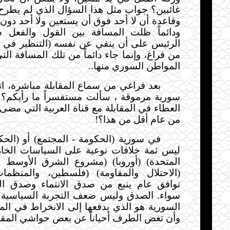
غائبين؟ جواب مثل هذا السؤال الذي لم يطرح
وقاعدة أن لا أحد فوق أن يستعين ولا أحد دون 
ودائماً ظلت المسافة بين القول والفعل 
الرئيس على أن ينفي عن نفسه (التنظير في ا
من فراغ، وإنما جاء دائماً من تلك المسافة ال
المواطن السوري منها..
بعد فراغي من سماع المقابلة مباشرة، 
سورية مرموقة
،
سألت مستفسراً ما رأيكم؟ 
العطاء في المقابلة مع قناة العربية التي مضى
من عام أقل من هذا؟!
في سورية (
الحكومة
-
المجتمع) أو (الح
ليس ثمة خلافات نوعية على
السياسات
الخار
المتحدة) (أوروبا) (مشروع الشرق الأوسط ال
(
الاحتلال والمقاومة
)
(فلسطين، والمنظمات، 
توافق عام ينبع من صدق الانتماء وصدق ا
سواء. الصدق وليس ضعف التجربة السياسية 
السورية هو الذي يدفعها إلى الانخراط في الم
وأن تغض الطرف أحياناً عن بعض حواشي المقا