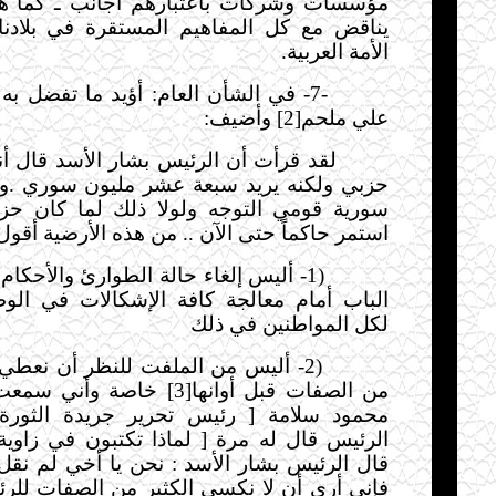
مؤسسات وشركات باعتبارهم أجانب ـ كما هو 
يناقض مع كل المفاهيم المستقرة في بلادنا ب
الأمة العربية
.
-7-
في الشأن العام: أؤيد ما تفضل به ا
علي ملحم[2] وأضيف
:
لقد قرأت أن الرئيس بشار الأسد قال أنه 
حزبي ولكنه يريد سبعة عشر مليون سوري .
سورية قومي التوجه ولولا ذلك لما كان حز
استمر حاكماً حتى الآن .. من هذه الأرضية أقول
-1)
أليس إلغاء حالة الطوارئ والأحكام 
الباب أمام معالجة كافة الإشكالات في الو
لكل المواطنين في ذلك
-2)
أليس من الملفت للنظر أن نعطي ا
من الصفات قبل أوانها[3] خاصة 
محمود سلامة [ رئيس تحرير جريدة الثورة
الرئيس قال له مرة [ لماذا تكتبون في زاوية ا
قال الرئيس بشار الأسد : نحن يا أخي لم نقل 
فإني أرى أن لا نكسي الكثير من الصفات للر