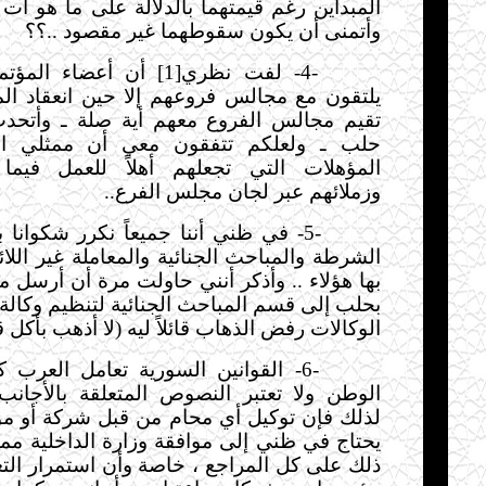
المبدأين رغم قيمتهما بالدلالة على ما هو آت
وأتمنى أن يكون سقوطهما غير مقصود ..؟؟
-4-
لفت نظري[1] أن أعضاء ال
يلتقون مع مجالس فروعهم إلا حين انعقاد المؤ
تقيم مجالس الفروع معهم أية صلة ـ وأتحد
حلب ـ ولعلكم تتفقون معي أن ممثلي ال
المؤهلات التي تجعلهم أهلاً للعمل فيما
وزملائهم
عبر لجان مجلس الفرع
..
-5-
في ظني أننا جميعاً نكرر شكوانا ب
الشرطة والمباحث الجنائية والمعاملة غير اللائق
بها هؤلاء .. وأذكر أنني حاولت مرة أن أرسل م
بحلب إلى قسم المباحث الجنائية لتنظيم وكالة 
الوكالات رفض الذهاب قائلاً ليه (لا أذهب بأكل ق
-6-
القوانين السورية تعامل العرب كم
الوطن ولا تعتبر النصوص المتعلقة بالأجان
لذلك فإن توكيل أي محام من قبل شركة أو مؤ
يحتاج في ظني إلى موافقة وزارة الداخلية مم
ذلك على كل المراجع ، خاصة وأن استمرار الت