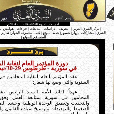
آخر تحديث يوم الثلاثاء 04 - 05 - 2004م
ـ
|
مركز الشرق العربي
|
التعريف
|
دراسات
|
متابعات
|
قراءات
|
هوامش
|
ر
الشرق
|
مشاركات الزوار
|
ـ
جسور
|
ـ
جديد الموقع
|
كتب
|
مجموعة الحوار
|
تقارير 
البحث في الموقع
|
ـ
.....
دورة المؤتمر العام لنقابة ال
في سورية - طرطوس 29-30/نيسان /‏2004
عقد المؤتمر العام لنقابة المحامين ف
السنوية والتي وضع لها شعار
:
عهداً لقائد الأمة السيد الرئيس ب
المحامين في سورية بمتابعة العمل وفق 
والتحديث وتعميق الوحدة الوطنية وحشد الط
الضغوط والتهديدات وترسيخ سيادة القانون وا