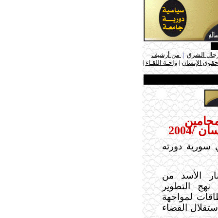
جال الشرق
|
من أرشيف
حقوق الإنسان
|
واحـة اللقـاء
|
محامين
ي سورية دورته
شار الأسد من
نهج التطوير
اقات لمواجهة
ستقلال القضاء