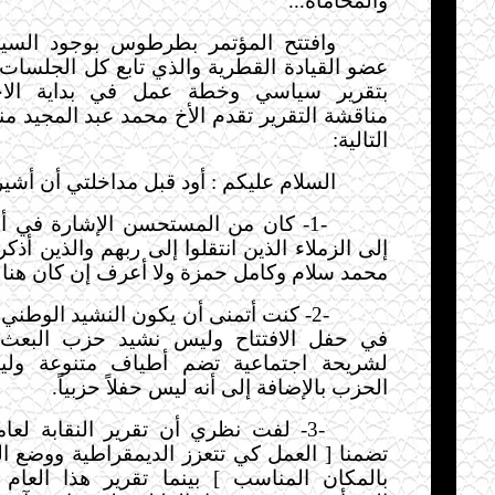
والمحاماة
...
وافتتح المؤتمر بطرطوس بوجود السي
عضو القيادة القطرية والذي تابع كل الجلسات 
بتقرير سياسي وخطة عمل في بداية الا
مناقشة التقرير تقدم الأخ محمد عبد المجيد من
التالية
:
السلام عليكم : أود قبل مداخلتي أن أشير
-1-
كان من المستحسن الإشارة في أو
إلى الزملاء الذين انتقلوا إلى ربهم والذين أذكر
محمد سلام وكامل حمزة ولا أعرف إن كان هنا
-2-
كنت أتمنى أن يكون النشيد الوطني
في حفل الافتتاح وليس نشيد حزب البعث ف
لشريحة اجتماعية تضم أطياف متنوعة ول
الحزب بالإضافة إلى أنه ليس حفلاً حزبياً
.
-3-
تضمنا [ العمل كي تتعزز الديمقراطية ووضع 
بالمكان المناسب ] بينما تقرير هذا العام