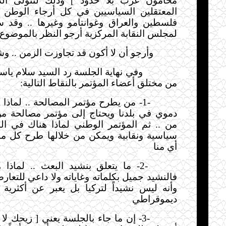
محامون عرب بلا حدود ] وذلك لتتولى الد
المعتقلين السياسيين في كل أرجاء الوطن 
فلسطين والعراق وغوانتامو وغيرها .. وقد س
لمجلس النقابة المركزية أرجو النظر بالموضوع 
وأرجو أن لا أكون قد تجاوزت الزمن .. وش
وفي نهاية الجلسة رد السيد سلام ياس
من مختلق أعضاء المؤتمر بالنقاط التالية
:
-1-
من يطرح مؤتمر المصالحة .. لماذا
دموي في بلدنا ويحتاج إلى مؤتمر مصالحة م
من .. ثم المؤتمر الوطني لماذا هناك في البل
سياسية ونقابية ويمكن من خلالها طرح كل ما
أي منا
-2-
ما يتعلق بنشيد البعث .. لماذا 
فالنشيد جميل بكلماته وغاياته ولا داعي للتعا
وأنه ليس نشيداً لتركيا بل يعبر عن أكثرية 
ديموقراطي
-3-
إن ما جاء بالجلسة يعني [ زيحك لا