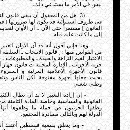
ليس في الأمر ما يستدعي ذلك
..
-3)
هل من المعقول أن يبقى قانون الن
في ظروف استثنائية قد يكون لها ضرورتها [ 
القانون ] مستمراً حتى الآن .. آن الأوان لتعديله
إلى ما كانت عليه قبله
.
وهنا فإني أقول أنه قد آن الأوان لتغيير 
من القوانين منها : [ قانون الانتخاب ـ السلطة ا
الاعتبار لقيم النزاهة والحيدة ـ والمطبوعات ـ 
قانون الأجهزة الإعلامية المرئية و المقرو
بحيث جعلها أجهزة مفتوحة لكل الناس وتتح
وطني شعبي
-
إن إرادة التغيير لا بد أن تطال الكث
القانونية والسياسية وخاصة المادة الثامنة من
وظفها الحزبيون في جملة ما وظفوها أنها
الدولة لهم وبالتالي مصادرة المجتمع
.
-
وما يتعلق بقضية فلسطين أعتقد أنه