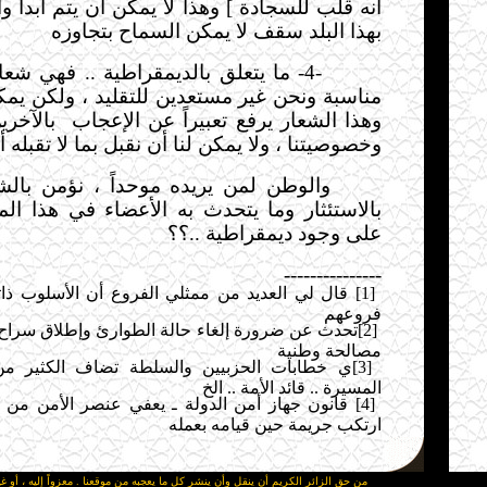
أنه قلب للسجادة ] وهذا لا يمكن أن يتم أبداً و
بهذا البلد سقف لا يمكن السماح بتجاوزه
-4-
ما يتعلق بالديمقراطية .. فهي شع
مناسبة ونحن غير مستعدين للتقليد ، ولكن يمك
وهذا الشعار يرفع تعبيراً عن الإعجاب
بالآخرين
وخصوصيتنا ، ولا يمكن لنا أن نقبل بما لا تقبله أج
والوطن لمن يريده موحداً ، نؤمن بالش
بالاستئثار وما يتحدث به الأعضاء في هذا المؤ
على وجود ديمقراطية ..؟؟
---------------
[1]
قال لي العديد من ممثلي الفروع أن الأسلوب ذا
فروعهم
[2]
تحدث عن ضرورة إلغاء حالة الطوارئ وإطلاق سراح ا
مصالحة وطنية
[3]
ي خطابات الحزبيين والسلطة تضاف الكثير من
المسيرة .. قائد الأمة .. الخ
[4]
قانون جهاز أمن الدولة ـ يعفي عنصر الأمن من ال
ارتكب جريمة حين قيامه بعمله
من حق الزائر الكريم أن ينقل وأن ينشر كل ما يعجبه من موقعنا . معزواً إليه ، أو غي