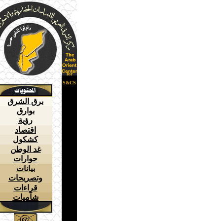
for
S&CS
برق الشرق
بوارق
رؤية
اقتصاد
كشكول
غد الوطن
حوارات
بيانات
وتصريحات
قراءات
شآميات