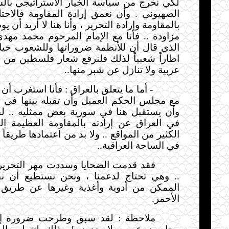
لكي نخرج من سياسة الخيار الاستراتيجي بالس
الصهيوني . وأن نعمق إرادة المقاومة فالاحتلا
بالمقاومة وإرادة التحرير ، وأنا هنا لا أريد أن 
مزاودة .. فأنا مع الإمام المرحوم محمد مه
الذي قال أن للأنظمة ضروراتها وللشعوب خيارته
اطاراً شعبياً لذلك فلنرفع شعار فلسطين من ال
عربية ولا تنازل عن شبر منها
..
-
أما ما يتعلق بالعراق : فأنا استغرب أن 
مع مجلس الحكم العميل وأن تقبله بينها في ال
وأن يستقبل هنا في سورية بعض ممثليه .. لق
في العراق عن إرادته بالمقاومة العظيمة 
الكثير من المواقع .. ولا بد من اعتمادها طريقاً
في الساحة العراقية
..
فقد قدمت الضحايا وسددت مهر التحرير 
.. وهي تحتاج لدعمنا ، ونحن نستطيع أن نق
الممكن من أدوية وأغذية وغيرها عن طريق 
الأحمر
.
ملاحظة : لقد سبق وطرحت ضرورة إن