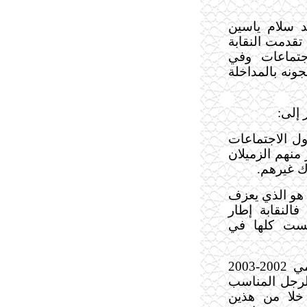
د سلام ياسين
تقدمت النقابة
جتماعات وفي
جونه بالمداخلة
 إلى
:
ل الاجتماعات
 منهم الزميلان
ك غيرهم
.
 هو الذي يعزف
النقابة إطار
يست كلها في
لفت نظري أن تقرير النقابة لعامي 2002-2003
الرجل المناسب
 خلا من هذين