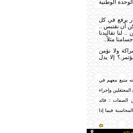
الوحدة الوطنية
ار يرفع في كل
ن أن نقتبس ..
 .. لنا تقاليدنا
سامنا مثلاً
..
راكة ولا نؤمن
تمر.؟ إلا يدل
ته متبع معهم في
لمعتقلين وإجراء
 الصفات : قائد
محاسبة فيما إذا
ر معزو .
ـ