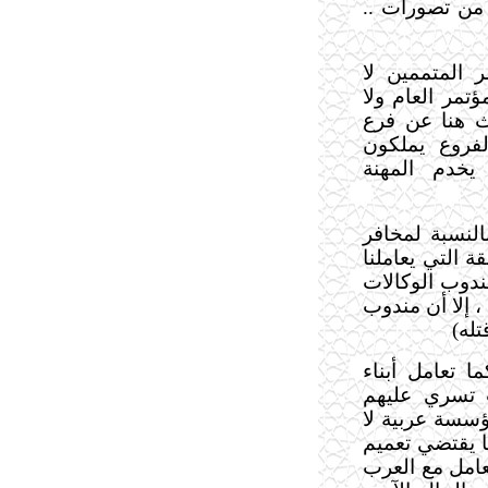
 من تصورات ..
مؤتمر المتممين لا
تمر العام ولا
ث هنا عن فرع
فروع يملكون
 يخدم المهنة
النسبة لمخافر
ة التي يعاملنا
ندوب الوكالات
، إلا أن مندوب
تله)
ا تعامل أبناء
ب تسري عليهم
سسة عربية لا
ا يقتضي تعميم
عامل مع
العرب