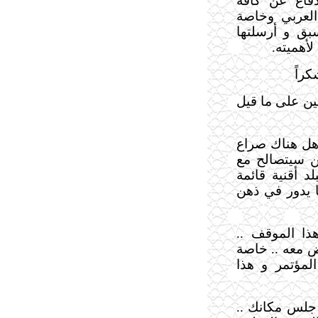
فاع عن كافة
العربي وخاصة
بق و أرسلتها
لأهميته
.
كراً
ين على ما قيل
 هل هناك صراع
ن سيتصالح مع
د أقنية قائمة
 يدور في ذهن
هذا الموقف ..
رض معه .. خاصة
المؤتمر و هذا
 جلس مكانك ..