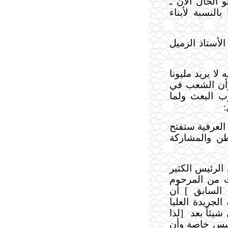
الحال الآن ـ
النسبة لأبناء
لأستاذ الزميل
لا يريد مليونا
وأن الشعب في
ب البعث ولما
:
العرفية ستفتح
طن والمشاركة
لرئيس الكثير
وأني سمعت من المرحوم
 السابق ] أن
لجريدة العليا
شيئاً بعد
]
لذا
ئيس خاصة وأن