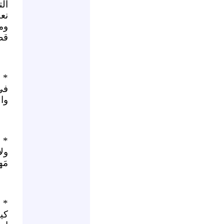
ال
نع
ومن
قطّ
* أ
في
وا
* ل
ول
مَه
* ك
كي