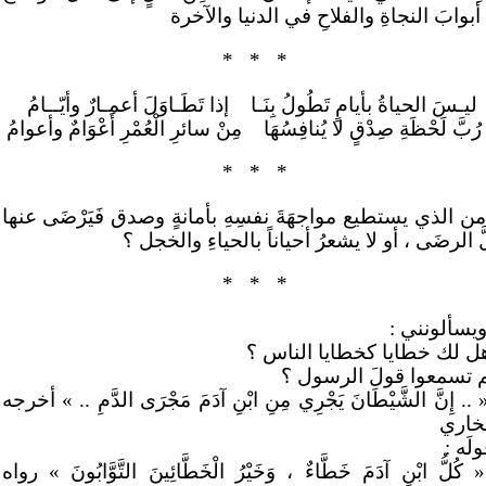
أبوابَ النجاةِ والفلاحِ في الدنيا والآخرة
*
*
*
ليـسَ الحياةُ بأيامٍ تَطُولُ بِنَـا
إذا تَطَـاوَلَ أعمـارٌ وأيّــامُ
 رُبَّ لَحْظَةِ صِدْقٍ لا يُنافِسُهَا
مِنْ سائرِ الْعُمْرِ أَعْوَامٌ وأعوامُ
*
*
*
ن الذي يستطيع مواجهَةَ نفسِهِ بأمانةٍ وصدق فَيَرْضَى عنها
َ الرضَى ، أو لا يشعرُ أحياناً بالحياءِ والخجل ؟
*
*
*
ويسألونني :
هل لك خطايا كخطايا الناس ؟
م تسمعوا قولَ الرسول ؟
 .. إِنَّ الشَّيْطَانَ يَجْرِي مِنِ ابْنِ آدَمَ مَجْرَى الدَّمِ .. » أخرجه
بخاري
لَه :
 كُلُّ ابْنِ آدَمَ خَطَّاءٌ ، وَخَيْرُ الْخَطَّائِينَ التَّوَّابُونَ » رواه