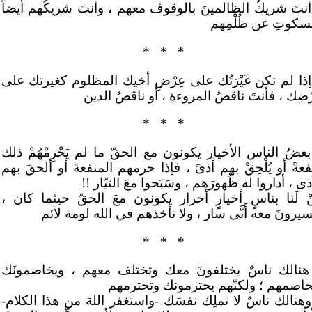
أنتَ شريكُ الظالمينَ بالوقوف معهم ، وأنتَ شريكُهم أيضاً
لسكوتِ عن ظُلْمِهم
*
*
*
إذا لم تكن غَيْرَتُك على عِرْضِ أخيك المظلوم كغيرتك على
ْضِك ، فأنتَ ناقصُ المروءةِ ، أو ناقصُ الدين
*
*
*
عضُ الناس الأخيار يكونون مع الحقّ ما لم يَحْرِمْهُمْ ذلك
عةً أو يُلْحِقْ بهم أذىً ، فإذا حرمهم المنفعةَ أو ألحقَ بهم
ذى ، أداروا له ظُهورَهم ، وسَبَحوا معَ التيّار !!
نْ لَنا بناسٍ أخيارٍ أحرار يكونون معَ الحقّ حيثما كان ،
يرونَ معه أَنَّى سار ، ولا تأخذهم في الله لومة لائم
*
*
*
هنالك ناسٌ يختلفونَ معك وتختلف معهم ، ويخاصمونَك
خاصمهم ؛ ولكنّهم يحترمونك وتحترمهم
وهنالك ناسٌ لا تملِك نفسَك -واستغفر اللهَ من هذا الكلام-