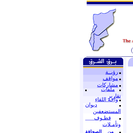
رؤيــة
مواقف
مشاركات
ملفات
تقارير
واحة اللقاء
ديوان
المستضعفين
قطـوف
وتأمـلات
من الصحافة