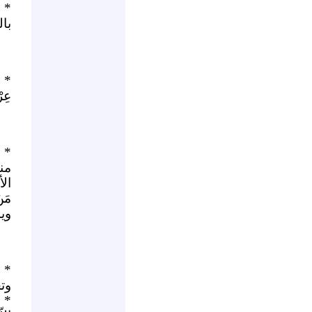
* 
با
* 
عِر
* ب
منف
الأ
مَ
ويس
* 
وت
* 