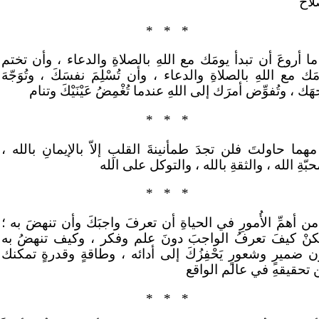
لاح
*
*
*
ا أروعَ أن تبدأ يومَك مع اللهِ بالصلاةِ والدعاء ، وأن تختم
َك مع اللهِ بالصلاةِ والدعاء ، وأن تُسْلِمَ نفسَكَ ، وتُوَجّهَ
َك ، وتُفوِّض أمرَك إلى اللهِ عندما تُغْمِضُ عَيْنَيْكَ وتنام
*
*
*
هما حاولتَ فلن تجدَ طمأنينةَ القلبِ إلاّ بالإيمانِ بالله ،
بّةِ الله ، والثقةِ بالله ، والتوكل على الله
*
*
*
ن أهمِّ الأُمورِ في الحياةِ أن تعرفَ واجبَكَ وأن تنهضَ به ؛
كنْ كيفَ تعرفُ الواجبَ دونَ علم وفكر ، وكيف تنهضُ به
 ضميرٍ وشعورٍ يَحْفِزُكَ إلى أدائه ، وطاقةٍ وقدرةٍ تمكنك
 تحقيقهِ في عالم الواقع
*
*
*