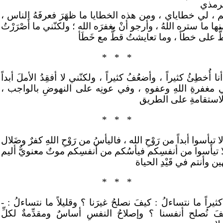
ترمذي
م ، لي خطاياي ، ومن هذه الخطايا ما ظهَرَ فعرفَهُ الناس ،
ها ما ستره اللهُ ، وأرجو أنْ يغفرَه الله ؛ ولكنّني ما أَصْرَرْتُ
ُ على خطأ ، وما تعايشتُ قطُّ مع خَطَأ
*
*
*
نا أُخطِئُ كثيراً ، وأضعُفُ كثيراً ، ولكنّني لا أفقِدُ الأملَ أبداً
 مغفرةِ اللهِ وعفوهِ ، وفي عونِه على النهوضِ بالواجب ،
لاستقامةِ على الطريق
*
*
*
ا تيأسوا أبداً من رَوْحِ الله ، فاليأسُ من رَوْحِ اللهِ كفرٌ وضَلال
ا تيأسوا من أنفسِكم فيأسُكم من أنفسِكم موتٌ معنويٌّ أليم
ين وأنتم في قَيْدِ الحياة
*
*
*
ثيراً ما نتساءلُ : كيفَ نصلحُ غيرَنا ؟ وقليلاً ما نتساءلُ : -
فَ نُصلح أنفسنا ؟ وإصلاحُ النفسِ أساسٌ ومقدِّمةٌ لكلِّ