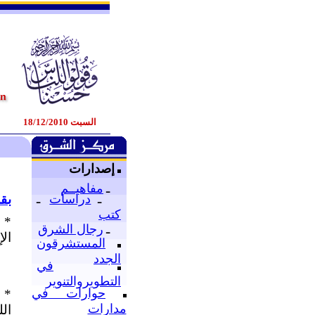
السبت 18/12/2010
إصدارات
ـ
مفاهيــم
بق
ـ
دراسات
ـ
كتب
* 
ـ
رجال الشرق
الإ
المستشرقون
الجدد
في
التطويروالتنوير
حوارات في
* 
مدارات
الل