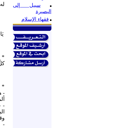
له 
سبيل إلى
البصيرة
فقهاء الإسلام
يَا
* م
كلّ
* 
- 
أل
- «
ال
وقو
- «