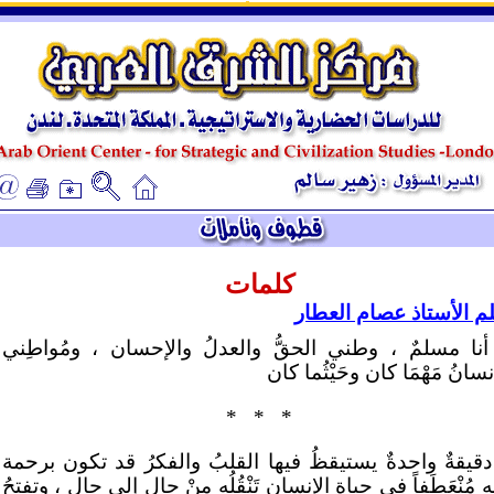
ـ
ـ
كلمات
لم الأستاذ عصام العطار
أنا مسلمٌ ، وطني الحقُّ والعدلُ والإحسان ، ومُواطِني
نسانُ مَهْمَا كان وحَيْثُما كان
*
*
*
دقيقةٌ واحدةٌ يستيقظُ فيها القلبُ والفكرُ قد تكون برحمة
هِ مُنْعَطَفاً في حياة الإنسان تَنْقُلُه مِنْ حالٍ إلى حال ، وتفتحُ