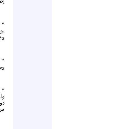
إص
* م
يوم
وجه
* م
ومح
* م
ول
دون
من