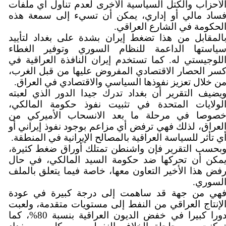
لأحزاب والكتل السياسية الأخرى لعدم تناول أي ملفات
ساد مالي أو إداري، يمكن أن تسيء إلى سمعة هذه
لحكومة في الشارع العراقي.
المقابل من هذا تضغط إيران بشدة على بغداد لتأييد
ياستها الداعمة للنظام السوري وتوفير الغطاء
للوجيستي له. كما تستخدم إيران النافذة العراقية في
سر الحصار الاقتصادي المفروض عليها من قبل الغرب،
ن خلال تعزيز نفوذها السياسي والاقتصادي في العراق.
يضيف التقرير أن بغداد تدرك جيدا الدور الذي لعبته
لولايات المتحدة في تثبيت نفوذ حكومة المالكي،
صوصا في مرحلة ما بعد الانسحاب الأميركي من
لعراق، لذلك فهي ترفض أي مزاعم بوجود نفوذ إيراني أو
ي تأثر للسياسة العراقية بالمصالح الإيرانية في المنطقة.
بحسب التقرير فإن واشنطن تمتلك أوراق ضغط كثيرة،
مكن أن تحركها ضد حكومة السيد المالكي، في حال
فض هذا الأخير التعاون معها، خاصة فيما يتعلق بالملف
لسوري.
هي من جهة قد ساهمت إلى درجة كبيرة في عودة
لإنتاج العراقي من النفط إلى مستويات متقدمة، ولعبت
دورا كبيرا في خفض الديون العراقية بنسبة 80%، كما