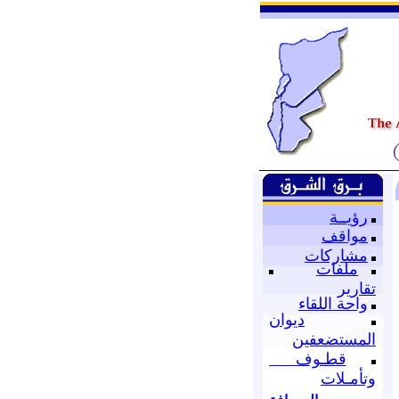
رؤيــة
مواقف
مشاركات
ملفات
تقارير
واحة اللقاء
ديوان
المستضعفين
قطـوف
وتأمـلات