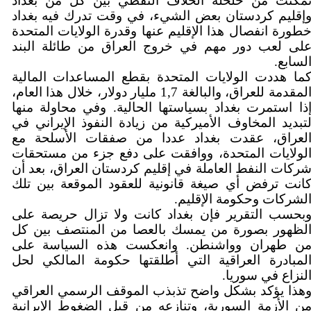
مكنت من حلحلة الخلاف النفطي بين كل من بغداد
إقليم كردستان بعض الشيء، في وقت تدرك فيه بغداد
طورة انفصال هذا الإقليم عنها وقدرة الولايات المتحدة
لى لعب دور مهم في خروج العراق من طائلة البند
لسابع.
ما هددت الولايات المتحدة بقطع المساعدات المالية
المقدمة للعراق، والبالغة 1,7 مليار دولار، خلال هذا العام،
ذا استمرت بغداد بسياستها الحالية. وفي محاولة منها
تبديد المخاوف الأميركية من زيادة النفوذ الإيراني في
لعراق، عقدت بغداد عددا من صفقات الأسلحة مع
لولايات المتحدة، ووافقت على دفع جزء من مستحقات
ركات النفط العاملة في إقليم كردستان العراق، بعد أن
انت ترفض أي صيغة قانونية للعقود الموقعة بين تلك
لشركات وحكومة الإقليم.
بحسب التقرير فإن بغداد كانت ولا تزال حريصة على
لظهور بصورة من يمسك بالعصا من المنتصف بين كل
ن طهران وواشنطن. وانعكست هذه السياسة على
لمبادرة العراقية التي أطلقتها حكومة المالكي لحل
لنزاع في سوريا.
هذا يؤكد بشكل واضح تذبذب الموقف الرسمي العراقي
ن الأزمة السورية، وتنازعه من قبل الضغوط الإيرانية