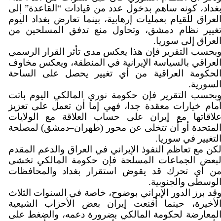
غداد، كونه ساهم بدخول عدد من قيادات “القاعدة” إلى
لعراق للقيام بعمليات إرهابية، بينما تعارض بغداد اليوم
غيير نظام دمشق، وتحاول منع تدفق المسلحين من
لعراق إلى سوريا.
بحسب التقرير فإن هذا يعكس مدى تأثر القرار الرسمي
لعراقي بالسياسة الإيرانية في المنطقة، ويعكس مخاوف
لحكومة العراقية من أي تغيير يحصل على الساحة
لسورية.
بحسب التقرير فإن حكومة نوري المالكي اليوم باتت
مام خيارات معقدة جدا، فهي إما أن تعمل على تعزيز
لاقاتها مع إيران على حساب العلاقة مع الولايات
لمتحدة أو أن تتخلى عن محور (طهران–دمشق) لمصلحة
لتغيير في سوريا.
كن مع تعاظم النفوذ الإيراني في العراق والدعم المقدم
بعض الجماعات المسلحة فإن حكومة المالكي تخشى
ن أي تحرك قد يقوض استقرار بغداد والمحافظات
لوسطى والجنوبية.
قد برز الدور الإيراني بوضوح، خاصة في السنوات الثلاث
لأخيرة، حينما أقنعت إيران بعض الأحزاب الشيعية
لمعارضة لحكومة المالكي بضرورة دعمه، والضغط على