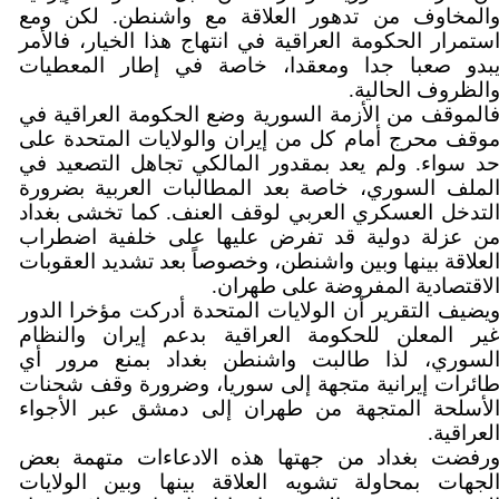
المخاوف من تدهور العلاقة مع واشنطن. لكن ومع
ستمرار الحكومة العراقية في انتهاج هذا الخيار، فالأمر
بدو صعبا جدا ومعقدا، خاصة في إطار المعطيات
الظروف الحالية.
الموقف من الأزمة السورية وضع الحكومة العراقية في
وقف محرج أمام كل من إيران والولايات المتحدة على
د سواء. ولم يعد بمقدور المالكي تجاهل التصعيد في
لملف السوري، خاصة بعد المطالبات العربية بضرورة
لتدخل العسكري العربي لوقف العنف. كما تخشى بغداد
ن عزلة دولية قد تفرض عليها على خلفية اضطراب
لعلاقة بينها وبين واشنطن، وخصوصاً بعد تشديد العقوبات
لاقتصادية المفروضة على طهران.
يضيف التقرير أن الولايات المتحدة أدركت مؤخرا الدور
ير المعلن للحكومة العراقية بدعم إيران والنظام
لسوري، لذا طالبت واشنطن بغداد بمنع مرور أي
ائرات إيرانية متجهة إلى سوريا، وضرورة وقف شحنات
لأسلحة المتجهة من طهران إلى دمشق عبر الأجواء
لعراقية.
رفضت بغداد من جهتها هذه الادعاءات متهمة بعض
لجهات بمحاولة تشويه العلاقة بينها وبين الولايات