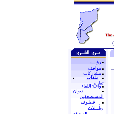
رؤيــة
مواقف
مشاركات
ملفات
تقارير
واحة اللقاء
ديوان
المستضعفين
قطـوف
وتأمـلات
من الصحافة