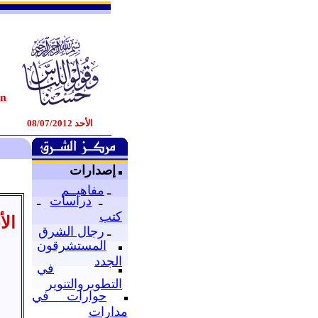
الأحد 08/07/2012
إصدارات
ـ
مفاهيــم
ـ
دراسات
ـ
كتب
الأ
ـ
رجال الشرق
المستشرقون
الجدد
في
التطويروالتنوير
حوارات في
مدارات