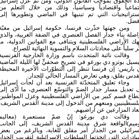
ذه الحقوق بموجب القانون الدولي، ومن ثم عزل إسرائيل
ماعياً واقتصادياً وسياسياً، وذلك من خلال التعلم من
استراتيجيات التي تم تبنيها في الماضي وتطويرها إلى
فضل.
ومن جهتها حذّرت فرنسا، حكومة إسرائيل من مغبّة
صلة بناء جدار الفصل العنصري في الضفة الغربية، والذي
هك الأراضي الفلسطينية ويتنافى مع القوانين الدولية، ما
ّر سلباً على محادثات السلام والتسوية النهائية للصراع.
وقالت نائبة المتحدث باسم وزارة الخارجية الفرنسية
يل بوتزو دي بورغو في تصريحٍ صحفيٍّ لها الليلة الماضية
باريس: إن فرنسا تنظر إلى التطوّرات الأخيرة المحيطة
قدس بقلق، وهي تعارض المسار الحالي للجدار.
وجاء تعليق المتحدّثة الفرنسية بعد أن لجأت إسرائيل
 تعديل مسار جدار الضمّ والتوسّع العنصري، ما أدّى إلى
تطاع قسم كبير من الأراضي الفلسطينية وعزل المواطنين
فلسطينيين ومنعهم من الدخول إلى مدينة القدس الشريف،
عاد المزارعين عن أراضيهم.
وقالت دي بورغو: إنّ ضمّ مستعمرة (معاليم
وميم)الواقعة شرق مدينة القدس الشريف، إلى الجانب
إسرائيلي من الجدار أمر مقلق للغاية، وبالرغم من بعض
بادرات التي اتخذتها السلطات الإسرائيلية لتقريب الجدار