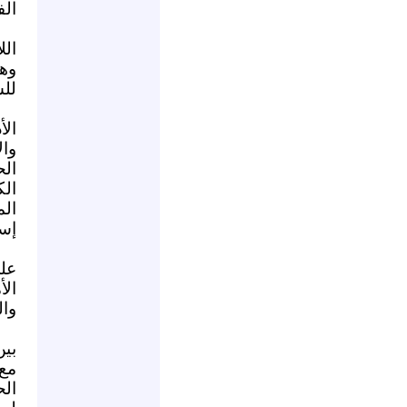
الف
الل
وه
لل
الأ
وال
الح
ال
ال
إسر
عل
الأ
وال
بي
مع
الح