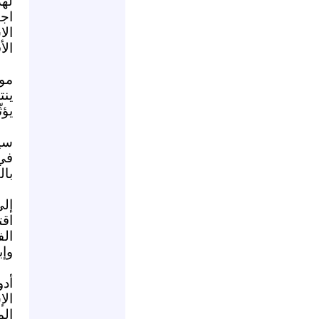
له
اجت
ال
الأ
موا
ينت
يؤث
سيس
في 
بال
إلى
اق
ال
وإب
أد
ال
الم