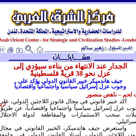
ـ
الجدار عند الانتهاء من بناءه سيؤدي إلى
عزل نحو 38 قريةً فلسطينيةً
جيف هاندميكر خبير القانون الدولي يؤكد على
وجوب عزل إسرائيل سياسياً واجتماعياً
واقتصادياً
 لحم – ناهض منصور
أكد خبير قانوني في مجال قانون اللاجئين الدولي، على
أرس
ب عزل إسرائيل سياسياً واجتماعياً واقتصادياً، عن طريق
لات سحب الاستثمارات والمقاطعة لدولة الاحتلال
سرائيلي.
واستعرض جيف هاندميكر، الخبير القانوني في مجال
نون اللاجئين الدولي، أستاذ القانون الدولي في جامعة