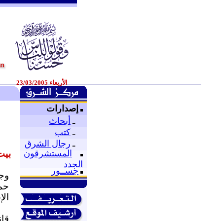
الأربعاء 23/03/2005
إصدارات
ـ
أبحاث
ـ
كتب
ـ
رجال الشرق
بيت
المستشرقون
الجدد
جســور
وجو
حم
الإ
قا