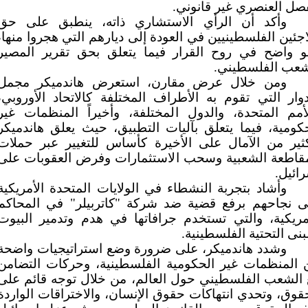
صل العنصري غير قانوني.
وأكد أن الرأي الاستشاري ذاته، ينطبق على حق
اجئين الفلسطينيين في العودة إلى ديارهم التي هجروا منها،
و واضح في روح القرار فيما يتعلق بحق تقرير المصير
شعب الفلسطيني.
ومن خلال عرض مقارن، استعرض هاندميكر مجمل
دوار التي تقوم به الأطراف المختلفة كالاتحاد الأوروبي،
أمم المتحدة، والدول المختلفة، وأخيراً المنظمات غير
كومية، فيما يتعلق بآليات التطبيق، حيث يعلق هاندميكر
كثير من الآمال على الأخيرة كأساس للتغيير عبر حملات
مقاطعة الشعبية وسحب الاستثمارات وفرض العقوبات على
ائيل.
وأشاد بتجربة النشطاء في الولايات المتحدة الأمريكية
ى نجاحهم برفع قضية ضد شركة "كاتربيلر" في المحاكم
مريكية، والتي تستخدم جرافاتها في هدم وتدمير البيوت
بنى التحتية الفلسطينية.
وشدد هاندميكر، على ضرورة وضع استراتيجيات واضحة
ن المنظمات غير الحكومية الفلسطينية، وحركات التضامن
 الشعب الفلسطيني حول العالم، من خلال توجه قائم على
قوق، وتحدي انتهاكات حقوق الإنسان، والاختراقات الواردة