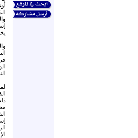
أو
الذ
وا
إسر
يخل
وال
الض
في
ال
الن
لم
الف
ذا
مح
ال
إس
ال
الإ