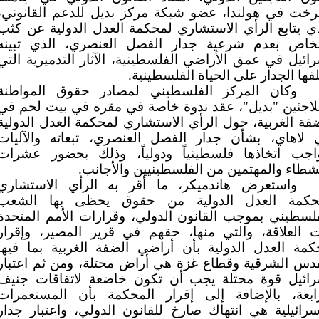
ترخت في هولندا، عضو شبكة مركز بديل للدعم القانوني،
ي يتابع الرأي الاستشاري لمحكمة العدل الدولية عن كثب
لخاص بعدم شرعية جدار الفصل العنصري، الذي تبينه
ائيل في عمق الأراضي الفلسطينية، الآثار التدميرية التي
فها الجدار على الحياة الفلسطينية.
وكان المركز الفلسطيني لمصادر حقوق المواطنة
لاجئين "بديل"، عقد ندوة خاصة في مقره في بيت لحم في
فة الغربية، حول الرأي الاستشاري لمحكمة العدل الدولية
 لاهاي، بشأن جدار الفصل العنصري، تبعاته والآليات
واجب اتخاذها فلسطينياً ودولياً، وذلك بحضور عشرات
شطاء والمهتمين من الفلسطينيين والأجانب.
واستعرض هاندميكر، ما أقر به الرأي الاستشاري
حكمة العدل الدولية من حقوق يحظى بها الشعب
لسطيني بموجب القانون الدولي، وقرارات الأمم المتحدة
ت العلاقة، والتي منها، حقهم في قرير المصير، وإقرار
كمة العدل الدولية بأن أراضي الضفة الغربية بما فيها
قدس الشرقية وقطاع غزة هي أراض محتلة، ومن ثم اعتبار
رائيل قوة محتلة يجب أن تكون خاضعة لاتفاقات جنيف
رابعة، بالإضافة إلى إقرار المحكمة بأن المستعمرات
سرائيلية هي انتهاك صارخ للقانون الدولي، واعتبار جدار