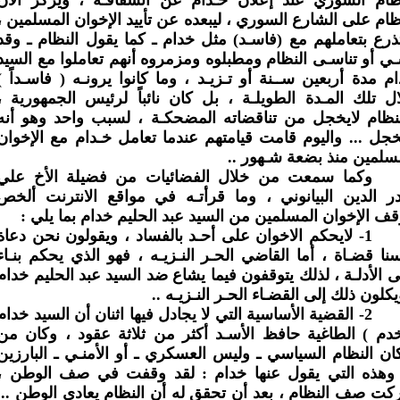
ظام على الشارع السوري ، ليبعده عن تأييد الإخوان المسلمين ،
ذرع بتعاملهم مع (فاسـد) مثل خدام ـ كما يقول النظام ـ وقد
ي أو تناسـى النظام ومطبلوه ومزمروه أنهم تعاملوا مع السيد
م مدة أربعين ســنة أو تـزيـد ، وما كانوا يرونـه ( فاسـداً )
ل تلك المـدة الطويلـة ، بل كان نائباً لرئيس الجمهورية ،
نظام لايخجل من تناقضاته المضحكـة ، لسبب واحد وهو أنه
خجل ... واليوم قامت قيامتهم عندما تعامل خـدام مع الإخوان
سلمين منذ بضعة شـهور ..
وكما سمعت من خلال الفضائيات من فضيلة الأخ علي
 الدين البيانوني ، وما قرأتـه في مواقع الانترنت ألخص
ف الإخوان المسلمين من السيد عبد الحليم خدام بما يلي :
1-
لايحكم الاخوان على أحـد بالفساد ، ويقولون نحن دعاة
نا قضـاة ، أما القاضي الحـر النـزيـه ، فهو الذي يحكم بنـاء
 الأدلـة ، لذلك يتوقفون فيما يشاع ضد السيد عبد الحليم خدام
يكلون ذلك إلى القضـاء الحـر النـزيـه ..
2-
القضية الأساسية التي لا يجادل فيها اثنان أن السيد خدام
دم ) الطاغية حافظ الأسـد أكثر من ثلاثة عقود ، وكان من
ان النظام السياسي ـ وليس العسكري ـ أو الأمنـي ـ البارزين
 وهذه التي يقول عنها خدام : لقد وقفت في صف الوطن ،
كت صف النظام ، بعد أن تحقق له أن النظام يعادي الوطن ...