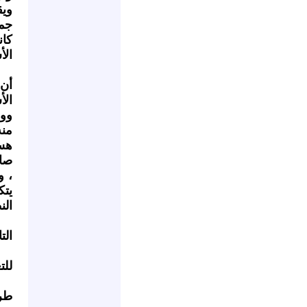
ويق
جمي
كان
الأ
أن 
الأ
ووق
منه
هست
صاد
، و
يت
الن
التا
للت
طري