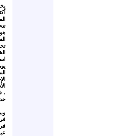
يخت
أكث
الم
تتح
هو 
ال
تح
الخ
است
يوم
الن
الإ
، ف
خدا
وبي
في 
في 
عبد