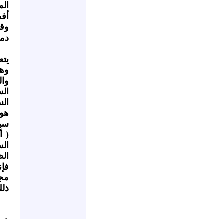
الم
أف
وقا
دمش
يتع
وه
وا
ال
الن
هو
سبح
( أ
الس
الظ
فإن
مجت
ذلك