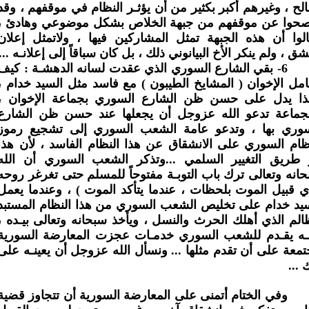
الح ، وغيرهم أكبر بكثير من أن يؤثـر النظام في موقفهم ، وقد
صحوا عن موقفهم من جبهة الخلاص بشكل موضوعي وهادئ ،
لوا أن هذه الجبهة تمثل المشاركين فيها ، ولاتمثل إعلان
ق ، ولم ينكر الأخ البيانوني ذلك ، بل كان سباقاً إلى إعلانـه ...
6-
بقي الشارع السوري الذي عقدت لسانه الدهشـة : كيف
امل الإخوان ( المشايخ الطيبون ) مع فاسد مثل السيد خدام ،
ذا يدل على حسن ظن الشارع السوري بجماعة الإخوان ،
لجماعة تدعو الله عزوجل أن يجعلها عند حسن ظن الشارع
سوري بها ، وتدعو عامة الشعب السوري إلى تشجيع رموز
ظام السوري على الانشقاق عن هذا النظام الفاسد ، لأن هذا
 طريق التغيير السلمي ...وتذكر الشعب السوري أن الله
انه وتعالى ترك باب التوبـة مفتوحاً للمسلم حتى تغرغر روحه
ي قبيل الموت بلحظات ، عندما يتأكد الموت ) ، وعندما يعمل
يد خدام على تخليص الشعب السوري من هذا النظام المستبد
الم الذي أهلك الحرث والنسل ، ويأخذ سبحانه وتعالى بيـده ،
ـه يقـدم للشعب السوري خدمـات عجزت المعارضة السورية
معة على أن تقدم مثلها ... ونسأل الله عزوجل أن يعينـه على
 ...
وفي الختام أتمنى على المعارضة السورية أن تتجاوز قضية