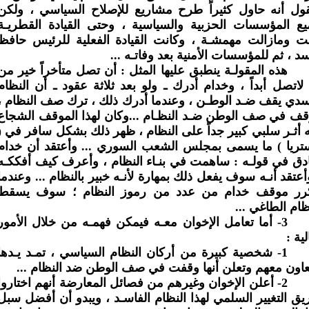
ول أنه حاول كثيراً طرح مشاريع للإصلاح السياسي ، ولكن
ع المؤسسات الحزبية والسياسية ، وحتى القيادة القطريـة
ت ومازالت مهمشـة ، وكانت القيادة الفعلية للرئيس حافظ
سد ، ثم للمؤسسات الأمنية بعد وفاتـه ...
هذه المقولـة ينطبق عليها المثل : أن تصل متأخراً خير من
لاتصل أبداً ، وخدام أدرك ـ ولو بعد ثلاثة عقود ـ أن النظام
سدي يقف ضـد الوطـن ، وعندما أدرك ذلك ، ترك صف النظام ،
ف في صف الوطن ضـد النظـام ...وكان لهذا الموقف الشجاع
 أثـر سلبي كبير جداً على النظام ، ظهر ذلك بشكل سافر في (
ريا ) ما يسمى بمجلس الشعب السوري ... وأعتقد أن خدام
ق في قولـه : ساهمت في بنـاء النظام ، وأعرف كيف أفككـه
أعتقد أنـه سوف يفعل ذلك بمهارة لأنـه خبير بالنظام ... وعندما
كرر موقف خدام من عدد من رموز النظام ؛ سوف يسقط
ظام الطاغي ...
3-
أما تعامل الإخوان معـه فيمكن فهمـه من خلال الأمور
لية :
1-
شخصية كبيرة من أركان النظام السياسي ، تمـد يـدها
عاون معهم وتعلن أنها وقفت في صف الوطن ضد النظام ...
2-
أعلن الإخوان وغيرهم من فصائل المعارضة أنهم اختاروا
ق التغيير السلمي لهذا النظام الفاسـد ، ويبدو أن أفضل سبل