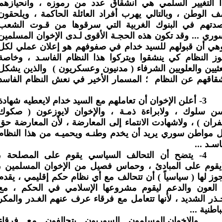
 التغيير السلمي هي انشقاق عدد من رموزه ، وانحيازهم
 الوطن ، وبالتالي يهرب أفراد العائلة الحاكمة ، ويلحقون
صدتهم في البنوك الغربية التي سرقوها من قـوت الشعب
وري ... وقد تكون هذه الحجـة الأقوى لـدى الإخوان المسلمين
هي أن قبولهم للسيد خدام في صفوفهم هو إعلان عملي لكل
ز النظام كي ينشقوا ويتركوا هذا النظام الفاسـد ، وخاصة
عثيين والعلويين الشرفاء ( مدنيون وعسكريون )
والذين يشكل
قاقهم عن النظام
؛ المسمار الأخير في نعش النظام الفاسد
3-
أعلن الإخوان أن تعاملهم مع السيد خدام لايعطيه شهادة
ن سلوك ، ولابراءة ذمـة ، والإخوان لايوزعون ( صكوك
فران ) ، ولاشهادت الانتماء إلى المعارضة ، لأن المعارضة حق
 مواطن سوري يريد أن يخدم وطنـه ويحميـه من هذا النظام
اسـد ...
4-
يتضح أن التحالف السياسي يقوم على المصلحة ،
يقوم على المبادئ ، وحماس فصيل من الإخوان المسلمين ،
وز لها ( سياسياً ) أن تتحالف مع أي نظام حكم إقليمي ، يقدم
 العون والدعم ليقوم مشروعها الإسلامي في الحكم ، مع
ـذر الشديد ، لأنها تتعامل مع فرقاء عرف عنهم الغـدر والمكر
باطنية ...
والإخوان المسلمون السوريون يتحالفون مع فرقاء