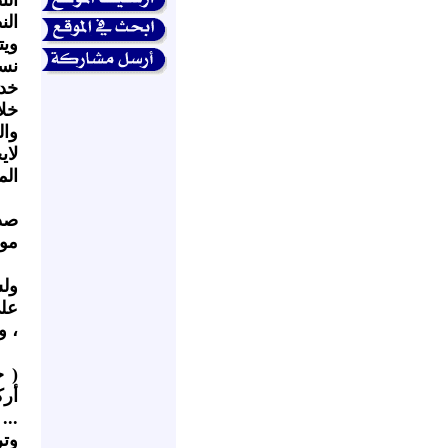
الن
ويت
نسـ
خدا
خلا
وال
لاي
الم
صدر
موق
ولس
على
، و
( خ
أرك
...
وتر