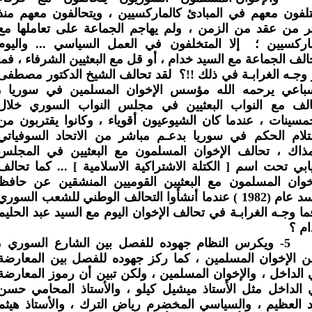
لفون معهم في المبادئ كالماركسيين ، ويتحالفون معهم منذ
ر من عقد من الزمن ، ولم يهاجم الجماعة على تعاملها مع
اركسيين ؛
إلا المتخلفون في العمل السياسي ... واليوم
الف الجماعة مع السيد خدام ، أو قل مع البعثيين الشرفاء ، فما
وجـه الغرابـة في ذلك !!؟
لقد تحالف الشيخ الدكتور مصطفى
سباعي يرحمه الله مؤسس الإخوان المسلمين في سوريا ،
الف مع النواب البعثيين في مجلس النواب السوري خلال
مسينات ، عندما كان الشيوعيون أقوياء ، وكانوا يقتربون من
لام الحكم في سوريا بدعـم مباشر من الاتحاد السوفياتي
ذاك ، تحالف الإخوان المسلمون مع البعثيين في المجلس
يابي تحت اسم [ الكتلة الاشتراكية الاسلامية ] ... كما تحالف
خوان المسلمون مع البعثيين القوميين المنشقين عن حافظ
الأسد عام (1982 ) عندما أنشأوا التحالف الوطني للشعب السوري
ما وجـه الغرابـة في تحالف الإخوان اليوم مع السيد عبد الحليم
م ؟
5-
ويكرس النظام جهوده للفصل بين الشارع السوري ،
ن الإخوان المسلمين ، كما ركز جهوده للفصل بين المعارضة
الداخل ، والإخوان المسلمين ، ولكن تبين أن رموز المعارضة
الداخل مثل الأستاذ ميشيل كيلو ، والأستاذ المحامي حسن
 العظيم ، والسياسي المخضرم رياض الترك ، والأستاذ هيثم