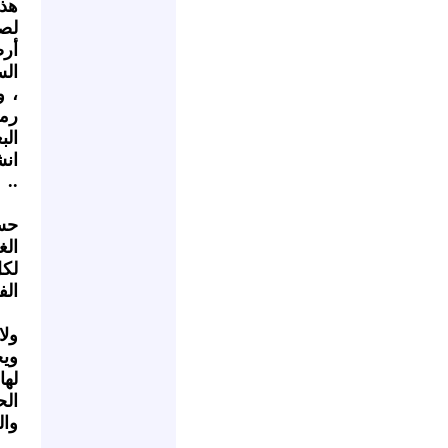
هذا
لصف
أر
الس
، و
رمو
الب
انش
..
حس
الغ
لكل
الف
ولا
ويج
لها
الح
وال