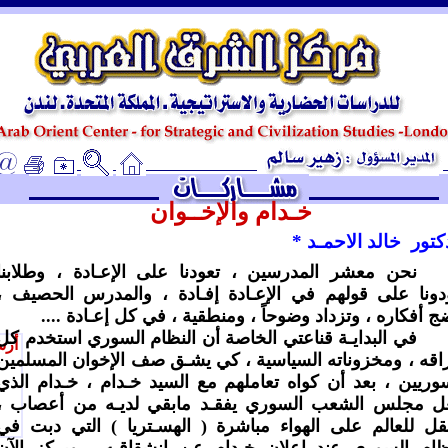
ـ
خـدام والإخــوان
كتور
خالد الاحمـد *
نحن معشر المدرسين ، تعودنا على الإعـادة ، وطلابنا
ونا على قولهم في الإعـادة إفـادة ، والمدرس الحصيف ،
ج أفكاره ، وتزداد وضوحاً ، ومنطقية ، في كل إعـادة ....
في البدايـة قناعتي الخاصة أن النظام السوري استخدم كل
أرس
اقه ، ومخزوناته السياسية ، كي يشـق صف الإخوان المسلمين
وريين ، بعد أن كواه تعاملهم مع السيد خـدام ، خـدام الذي
ل مجلس الشعب السوري يفقـد مابقي لديـه من أعصاب ،
قل للعالم على الهواء مباشرة ( الهسـتريا ) التي دبت في
ظام السوري عند إعلان خـدام عن انشقاقـه ، ويركز الآن