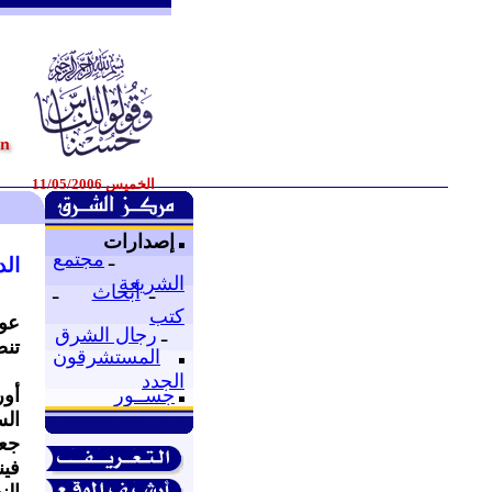
الخميس 11/05/2006
إصدارات
ـ
مجتمع
الد
الشريعة
ـ
أبحاث
ـ
كتب
عود
ـ
رجال الشرق
تنض
المستشرقون
الجدد
جســور
أور
الس
جع
فين
الن