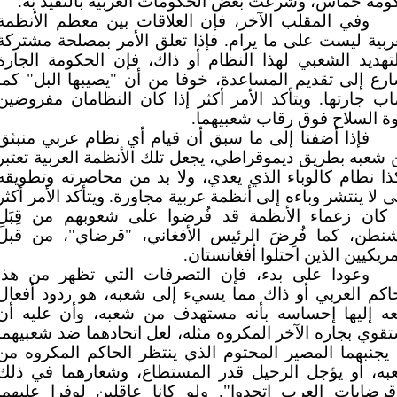
مة حماس، وشرعت بعض الحكومات العربية بالتقيد به.
وفي المقلب الآخر، فإن العلاقات بين معظم الأنظمة
ربية ليست على ما يرام. فإذا تعلق الأمر بمصلحة مشتركة
تهديد الشعبي لهذا النظام أو ذاك، فإن الحكومة الجارة
رع إلى تقديم المساعدة، خوفا من أن "يصيبها البل" كما
ب جارتها. ويتأكد الأمر أكثر إذا كان النظامان مفروضين
ة السلاح فوق رقاب شعبيهما.
فإذا أضفنا إلى ما سبق أن قيام أي نظام عربي منبثق
شعبه بطريق ديموقراطي، يجعل تلك الأنظمة العربية تعتبر
ا نظام كالوباء الذي يعدي، ولا بد من محاصرته وتطويقه
 لا ينتشر وباءه إلى أنظمة عربية مجاورة. ويتأكد الأمر أكثر
ا كان زعماء الأنظمة قد فُرضوا على شعوبهم من قِبَلِ
شنطن، كما فُرِضَ الرئيس الأفغاني، "قرضاي"، من قبل
مريكيين الذين احتلوا أفغانستان.
وعودا على بدء، فإن التصرفات التي تظهر من هذا
اكم العربي أو ذاك مما يسيء إلى شعبه، هو ردود أفعال
عه إليها إحساسه بأنه مستهدف من شعبه، وأن عليه أن
قوي بجاره الآخر المكروه مثله، لعل اتحادهما ضد شعبيهما
يجنبهما المصير المحتوم الذي ينتظر الحاكم المكروه من
به، أو يؤجل الرحيل قدر المستطاع، وشعارهما في ذلك
قرضايات العرب اتحدوا". ولو كانا عاقلين لوفرا عليهما