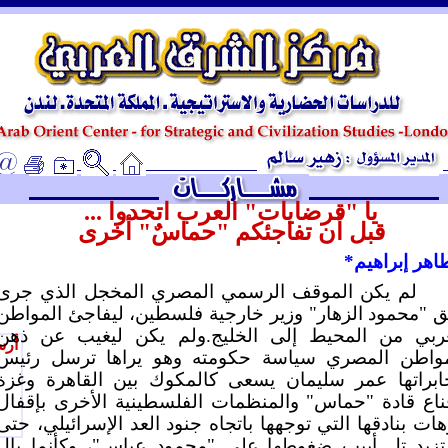
ـ
يا "قرضايات" العرب اتحدوا ...
قبل أن تفاجئكم "حماسٌ" أخرى
اهر إبراهيم*
لم يكن الموقف الرسمي المصري المخجل الذي جرى
 "محمود الزهار" وزير خارجية فلسطين، ليفاجئ المواطن
عربي من المحيط إلى الخليج.ولم يكن ليغيب عن ذهن
أرس
مواطن المصري سياسة حكومته وهو يراها ترسل رئيس
ابراتها عمر سليمان يسعى كالمكوك بين القاهرة وغزة
ناع قادة "حماس" والمنظمات الفلسطينية الأخرى بإقفال
ات بنادقها التي توجهها باتجاه جنود العد الإسرائيلي، حتى
 تزيد تل أبيب ضغوطها على "محمود عباس"، وكأنما بال