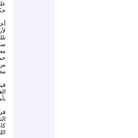
على
حك
أخر
لأ
تلك
سم
مص
حما
من
مص
فيت
الغ
بأم
في
الث
كا
الل