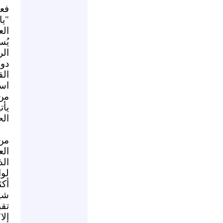
فع
"ي
الع
يُس
الر
دو
ال
اس
من 
يأت
الح
من
الع
ال
لوا
أكث
شي
تق
إل