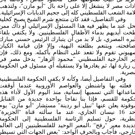
دات مصر لا ينشغل إلا على راحة بال "أبو مازن"، ولتذهب
مة الشعب الفلسطيني كله إلى جحيم الدبابات الإسرائيلية.
وفي التفاصيل، فقد كان منتجع شرم الشيخ يصبح كخلية
حل عند ما يظهر فيه هذا المسئول الإسرائيلي أو ذاك ممن
خت أيديهم بدماء الأطفال الفلسطينيين. ولا يكتفي بلقاء
ره المصري، بل لا بد من أن يتبارك الرئيس حسني مبارك
افحته، ويتنعم بطلعته البهية، وإلا فإن قيامة الكيان
هيوني تقوم ولا تقعد على النظام بأكمله. ومع ذلك، فإن
ير الخارجية الفلسطيني "محمود الزهار" يدخل مصر في
 زيارة لها، ثم يغادرها ولا يستقبله أي مسئول في الحكومة
صرية.
وفي التفاصيل أيضا، وكأنه لا يكفي الحكومة الفلسطينية
 فعلته بها واشنطن والعواصم الأوروبية عندما أوقفت
عداتها التي تسميها إنسانية، منذ اليوم الأول لأداء هذه
كومة للقسم، فإذا بنا نفاجأ بواحدة جديدة من القنابل
وقوتة يعلن عنها "نبيل أبو ردينة" مستشار "أبو مازن" يوم
الأحد 16 نيسان الجاري، عند ما سألته قناة "الجزيرة"
قطرية، حول تسليم الرئاسة الفلسطينية إلى الحكومة
ديدة معبر "رفح" ،المعبر الوحيد للفلسطينيين إلى العالم
ارجي، فأجاب وبالحرف الواحد: "بعض الجهات التي تسيطر