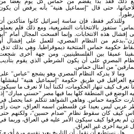
ع ذلك فقد بدأ يقضم من حماس كل يوم بعضا من
احياتها، حتى قال "إسماعيل هنية" بأنه يرفض أن يكون
طورا.
وللتذكير فقط، فإن ساسة إسرائيل كانوا متأكدين أن
اس" ستفوز بالانتخابات التشريعية، ومع ذلك فلم يعملوا
 إفشال هذه الانتخابات. وإنما أفسحت المجال أمام "أبو
زن"،بدعم من النظام المصري، للعمل على إفشال أو
قاط حكومة حماس المنتخبة ديموقراطيا. وهي بذلك تدق
فينا عميقا بين الفلسطينيين. ومن جهة أخرى شجعت
نظام المصري على أن يكون الشرطي الذي يقوم بتأديب
مارقين" من أمثال حماس.
وما لا يدركه النظام المصري وهو يشجع "عباس" على
ع العراقيل في طريق حكومة "إسماعيل هنية" ليفشلها،
نا نعرف كيف تنهار الحكومات، لكننا أبدا لا نعرف ما سيكون
ه الوضع في المنطقة كلها بما فيها مصر "حسني مبارك" إذا
هارت حكومة حماس. وهاهي الشواهد تتكلم عما يحصل في
ر عربي ليس بعيدا عن فلسطين اسمه العراق، حيث رأى
ناس كيف كان سقوط نظام "صدام حسين"، ولكنهم حتى
ن لم يعرفوا كيف سيكون الأمر عليه في العراق، وربما في
 عربية أخرى غير العراق.
هل نستطيع أن نقول أن التاريخ يعيد نفسه مرة أخرى؟