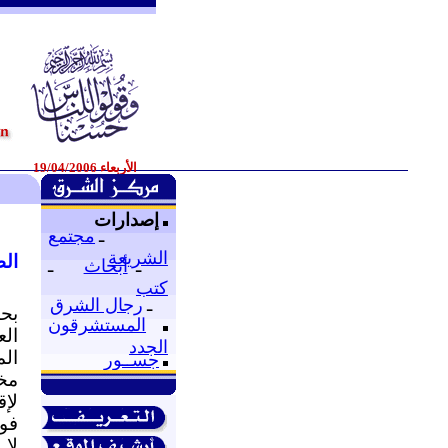
الأربعاء 19/04/2006
إصدارات
ـ
مجتمع
الشريعة
الط
ـ
أبحاث
ـ
كتب
ـ
رجال الشرق
بحق
المستشرقون
ال
الجدد
ال
جســور
مخ
لإق
فوه
لا