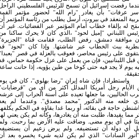
ندما رفضت إسرائيل أن تسمح للرئيس الفلسطيني الراحل
اسر عرفات" بأن يغادر "رام الله" لحضور مؤتمر القمة
ربية المنعقد في بيروت، أرسل يطلب من رئاسة المؤتمر أن
مَح له بإلقاء خطاب أمام المؤتمر عبر الفضائيات. غير أن
ئيس اللبناني "إميل لحود" ،الذي كان لا يحرك ساكنا من
ن موافقة دمشق، رفض الطلب، فقامت قناة "الجزيرة"
قطرية ببث الخطاب عبر شاشتها. وإذا كان "لحود" قد
تقوى على رئيس محاصر، فعوقب بالعزلة في قصر "بعبدا"
قبل اللبنانيين، فإن من يعمل على عزل حكومة حماس، قد
يه يوم لا يجد فيه حتى كوخا من طين يؤويه، إذا حانت ساعة
قيقة.
واستطرادا، فإن شاه إيران "رضا بهلوي"، كان في يوم
 الأيام رجل أمريكا المدلل أكثر من أيٍ من "قرضايات"
رب الحاليين، ما جعلها تعيده على أسنة الحراب إلى عرشه
ذي خلعه منه الدكتور "محمد مصدق". وعندما لم يعد
شنطن حاجة في بقائه، أو ربما غدا بقاؤه في الحكم يكلفها
ر مما يفيدها، طلبت منه أن يغادرها، وكأنه لم يكن يعني لها
ئا في أي يوم مضى. وضاقت عليه الأرض بما رحبت. ولم
بل أي دولة أن تستضيفه. ولم يرض زعيم أن يستضيفه
ا"أنور السادات" الذي لم يكن لديه شيء يخسره بعد أن