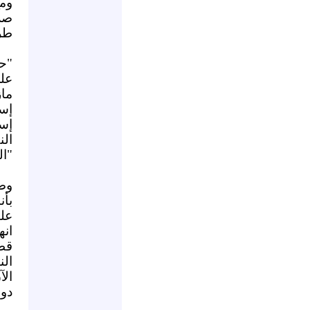
وم
صل
طر
"حم
على
ما
إس
إس
ال
"ال
وض
بأن
علي
ان
قط
ال
الآ
دول