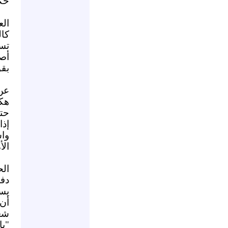
حكو
الع
كال
تسا
أصا
بقو
عن 
هكذ
حتى
إذ
وا
الأ
الح
دف
يست
أن 
شع
"يا