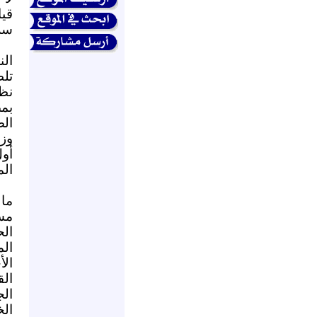
قيا
سلا
الن
تلط
نظي
بمص
الص
وز
أول
الم
ما
مسا
الح
الم
ال
الج
الخ