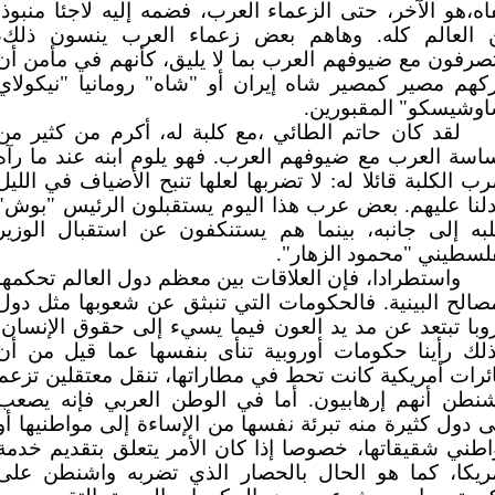
ه،هو الآخر، حتى الزعماء العرب، فضمه إليه لاجئا منبوذا
 العالم كله. وهاهم بعض زعماء العرب ينسون ذلك،
صرفون مع ضيوفهم العرب بما لا يليق، كأنهم في مأمن أن
كهم مصير كمصير شاه إيران أو "شاه" رومانيا "نيكولاي
اوشيسكو" المقبورين.
لقد كان حاتم الطائي ،مع كلبة له، أكرم من كثير من
اسة العرب مع ضيوفهم العرب. فهو يلوم ابنه عند ما رآه
ب الكلبة قائلا له: لا تضربها لعلها تنبح الأضياف في الليل
لنا عليهم. بعض عرب هذا اليوم يستقبلون الرئيس "بوش"
لبه إلى جانبه، بينما هم يستنكفون عن استقبال الوزير
لسطيني "محمود الزهار".
واستطرادا، فإن العلاقات بين معظم دول العالم تحكمها
صالح البينية. فالحكومات التي تنبثق عن شعوبها مثل دول
وبا تبتعد عن مد يد العون فيما يسيء إلى حقوق الإنسان.
ذلك رأينا حكومات أوروبية تنأى بنفسها عما قيل من أن
رات أمريكية كانت تحط في مطاراتها، تنقل معتقلين تزعم
شنطن أنهم إرهابيون. أما في الوطن العربي فإنه يصعب
 دول كثيرة منه تبرئة نفسها من الإساءة إلى مواطنيها أو
طني شقيقاتها، خصوصا إذا كان الأمر يتعلق بتقديم خدمة
مريكا، كما هو الحال بالحصار الذي تضربه واشنطن على