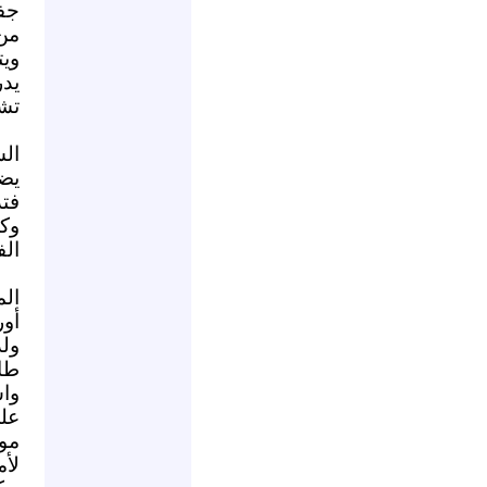
جفا
من
ويت
يدر
تش
الس
يضر
فتد
وك
الف
الم
أور
ول
طائ
وا
على
موا
لأ