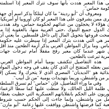
 هذا المعبر هددت بأنها سوف تترك المعبر إذا استلمته
ومة حماس".
ومعروف أن "أبو ردينة" ما كان ليتلكأ بذكر اسم أي جهة
ى ممن يشرفون على هذا المعبر لو كان أوروبيا أو أمريكيا،
ن هؤلاء لا يخجلون من عدائهم لحكومة حماس، وقد هددت
 الدول جميع البنوك ،حتى العربية منها، بالعقوبة إذا ما
حت فروعها بتحويل المال إلى داخل فلسطين. ما يعني أن
ر هي التي هددت بترك المعبر إذا سيطرت عليه حكومة
س. وما يزال المواطن العربي يذكر أزمة الطحين منذ أقل
 شهر عندما كان معبر رفح مقفلا أمام تبرعات جهات
رية تبرعت بالطحين.
هذه التفاصيل تتكشف يوميا أمام المواطن العربي،
بين بعقله المتفتح أن الذي كان يقف في وجه دخول المواد
ذائية هو "الديدبان" المصري الذي لا يتحرك ولا يسكن إلا
ر من واشنطن، وربما بتهديدات يومية "من تل أبيب".
وفي ما وراء التفاصيل، فإن "حماس" لم تسرق السلطة
 ظلمة الليل الحالك، ولا سطت عليها كما سطا الزعماء
وريون على الحكم بانقلاباتهم العسكرية التي حظيت بغطاء
مل من واشنطن، وإنما جاءت إلى الحكم حسب شروط
عبة كما فرضتها واشنطن ووافقت عليها زعامة "أبو مازن"،