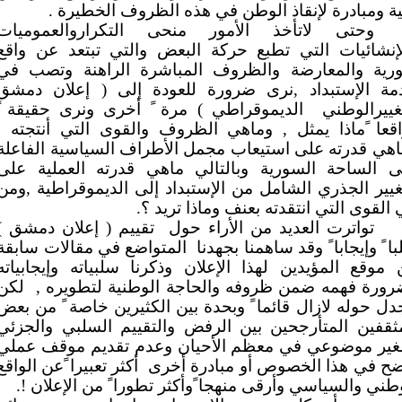
ة ومبادرة لإنقاذ الوطن في هذه الظروف الخطيرة .
وحتى لاتأخذ الأمور منحى التكراروالعموميات
لإنشائيات التي تطبع حركة البعض والتي تبتعد عن واقع
رية والمعارضة والظروف المباشرة الراهنة وتصب في
مة الإستبداد ,نرى ضرورة للعودة إلى ( إعلان دمشق
تغييرالوطني
الديموقراطي ) مرة ً أخرى ونرى حقيقة ً
قعا ًماذا يمثل , وماهي الظروف والقوى التي أنتجته ,
هي قدرته على استيعاب مجمل الأطراف السياسية الفاعلة
ى الساحة السورية وبالتالي ماهي قدرته العملية على
غيير الجذري الشامل من الإستبداد إلى الديموقراطية ,ومن
القوى التي انتقدته بعنف وماذا تريد ؟.
تواترت العديد من الأراء حول
تقييم ( إعلان دمشق )
ا ً وإيجابا ً وقد ساهمنا بجهدنا
المتواضع في مقالات سابقة
موقع المؤيدين لهذا الإعلان وذكرنا سلبياته وإيجابياته
رورة فهمه ضمن ظروفه والحاجة الوطنية لتطويره ,
لكن
دل حوله لازال قائما ً وبحدة بين الكثيرين خاصة ً من بعض
ثقفين المتأرجحين بين الرفض والتقييم السلبي والجزئي
لغير موضوعي في معظم الأحيان وعدم تقديم موقف عملي
ضح في هذا الخصوص أو مبادرة أخرى
أكثر تعبيرا ًعن الواقع
طني والسياسي وأرقى منهجا ًوأكثر تطورا ً من الإعلان !.