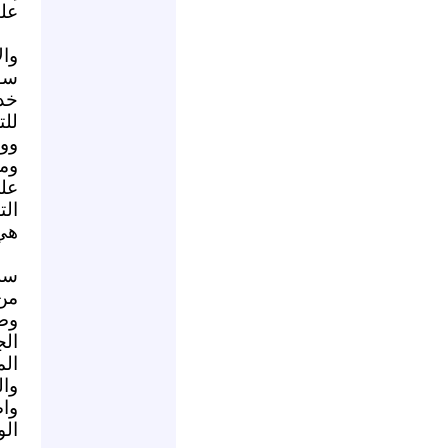
علي
وا
سو
خد
لل
ووا
وما
عل
الت
هي 
سلب
من 
وض
الج
الم
وا
وا
الو