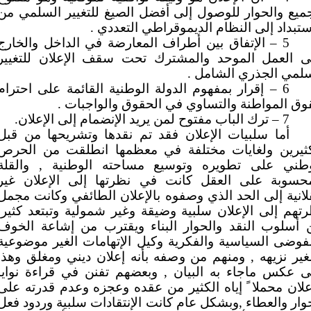
ميع والحوار للوصول إلى أفضل الصيغ للتغيير السلمي من
ستبداد إلى النظام الديموقراطي التعددي .
5 – الإتفاق بين أطراف المعارضة في الداخل والخارج
ى العمل الموحد والمشترك تحت سقف الإعلان للتغيير
لمي الجذري الشامل .
6 – إقرار بمفهوم الدولة الوطنية القائمة على احترام
ق المواطنة والتساوي في الحقوق والواجبات .
7 – ترك الباب مفتوح لمن يريد الإنضمام إلى الإعلان.
أما سلبيات الإعلان فقد تم نقدها وتشريحها من قبل
كثيرين ولغايات مختلفة في معظمها انطلقت من الحرص
وطني على تطويره وتوسيع مساحته الوطنية , والقلة
محسوبة على العقل كانت في نظرتها إلى الإعلان غير
انية إلى الحد الذي وصفوه بالإعلان الطائفي وكانت مجمل
تهم إلى الإعلان سلبية وضيقة وغير شمولية وتبتعد كثيرا
ن أسلوب النقد والحوار البناء ويقترب من إشاعة الخوف
فوضى السياسية والفكرية وكيل الإتهامات الغير موضوعية
غير نزيهه , ومنهم من وصفه بأنه إعلان ديني ومغلق وهذا
ى عكس ماجاء به البيان , وبعضهم تفنن في قراءة نوايا
علان محملا ً إياه الكثير من عقده وعجزه وعدم قدرته على
وار والعطاء ,وبشكل عام كانت الإنتقادات سلبية وردود فعل