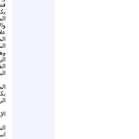
قص
يك
ال
وال
عل
ال
الس
وه
ال
ال
الس
الم
بك
الر
الإ
ال
اس