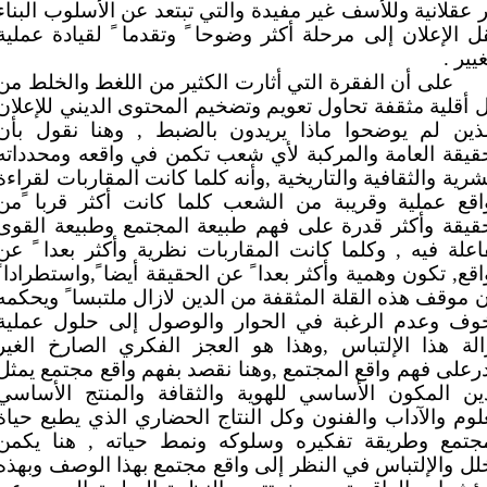
 عقلانية وللأسف غير مفيدة والتي تبتعد عن الأسلوب البناء
ل الإعلان إلى مرحلة أكثر وضوحا ً وتقدما ً لقيادة عملية
غيير .
على أن الفقرة التي أثارت الكثير من اللغط والخلط من
 أقلية مثقفة تحاول تعويم وتضخيم المحتوى الديني للإعلان
لذين لم يوضحوا ماذا يريدون بالضبط , وهنا نقول بأن
قيقة العامة والمركبة لأي شعب تكمن في واقعه ومحدداته
شرية والثقافية والتاريخية ,وأنه كلما كانت المقاربات لقراءة
واقع عملية وقريبة من الشعب كلما كانت أكثر قربا ًمن
قيقة وأكثر قدرة على فهم طبيعة المجتمع وطبيعة القوى
اعلة فيه , وكلما كانت المقاربات نظرية وأكثر بعدا ً عن
اقع, تكون وهمية وأكثر بعدا ً عن الحقيقة أيضا ً,واستطرادا ً
 موقف هذه القلة المثقفة من الدين لازال ملتبسا ً ويحكمه
خوف وعدم الرغبة في الحوار والوصول إلى حلول عملية
الة هذا الإلتباس ,وهذا هو العجز الفكري الصارخ الغير
رعلى فهم واقع المجتمع ,وهنا نقصد بفهم واقع مجتمع يمثل
دين المكون الأساسي للهوية والثقافة والمنتج الأساسي
لوم والآداب والفنون وكل النتاج الحضاري الذي يطبع حياة
مجتمع وطريقة تفكيره وسلوكه ونمط حياته , هنا يكمن
لل والإلتباس في النظر إلى واقع مجتمع بهذا الوصف وبهذه