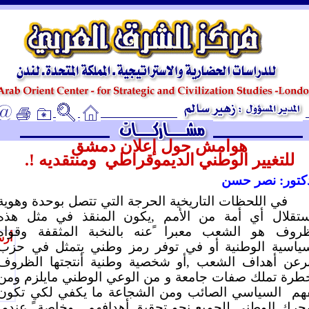
ـ
هوامش حول إعلان دمشق
للتغيير الوطني الديموقراطي
ومنتقديه !.
دكتور: نصر حسن
في اللحظات التاريخية الحرجة التي تتصل بوحدة وهوية
ستقلال أي أمة من الأمم ,يكون المنقذ في مثل هذه
ظروف هو الشعب معبرا ًعنه بالنخبة المثقفة وقواه
أرس
سياسية الوطنية أو في توفر رمز وطني يتمثل في حزب
برعن أهداف الشعب ,أو شخصية وطنية أنتجتها الظروف
خطرة تملك صفات جامعة و من الوعي الوطني مايلزم ومن
هم
السياسي الصائب ومن الشجاعة ما يكفي لكي تكون
حرك الوطني للجميع نحو تحقيق أهدافهم , وخاصة ً عندما