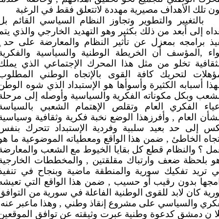
ن تلك الأهداف مصيرية مهددة لاتتعلق فقط في الرغبة
بالتغيير والتطوير وتجاوز النظام السياسي القائم بل
داه إلى أبعد من ذلك بكثير وهو التهديد الخارجي والذي يتم
يذ برامجه بمعزل عن تأثير النظام والمعارضة على حد ٍ
اء ,المؤسف أن الخريطة الوطنية والسياسية والفكرية
لثقافية تخلو من مثل هذا المحرك الإجتماعي الذي يملك
مؤهلات لتحريك كافة القوى بالإتجاه الوطني المطلوب
هذا أسبابه الكثيرة وأسوأها هو الإستبداد الذي شوه الوطن
شعب وبكل مكوناته الفكرية والسياسية وأوصله إلى مرحلة
إعياء الفكري العام وتقلص الإهتمام الشعبي بالسياسة
شأن العام , وأفرزهذا الوضع نخبة فكرية وثقافية وسياسية
كس إلى حد بعيد سلبية وفردية الإستبداد تتحرك بنفس
تجاه الخاطئ , ضمن هذا الواقع ومعطياته الموضوعية ما هو
مل ؟ والنظام قطع كل بقايا الخيوط مع الشعب والمعارضة
هو بلحظة ضعف وارتباك مقلقتين , والمخططات الخارجية
تي تريد تفكيك سورية والمنطقة ماضية وبنجاح في تنفيذ
مجها بدون رقيب أو حسيب , ضمن هذا الواقع التي تعيشه
ية كان لابد للقوى الوطنية الفاعلة في سورية من التوافق
كري والسياسي على مشروع إنقاذ وطني , وهذا ماعبر عنه
ا ن دمشق كدعوة وطنية عبرت وثيقته عن توافق الموقعين