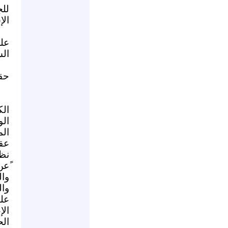
للج
الإ
عل
الس
حقو
ال
ال
ال
عقل
نظر
ًع
وال
وال
عل
الإ
الح