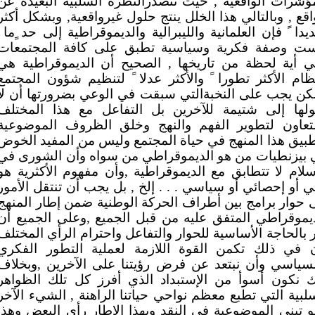
ؤشرات الواقعية , حيث تتصدرالنظرة السلبية البعيده عن
اقع , وبالتالي هذا الخلل ينتج حلول غيرواقعية, وبشكل أكثر
يدا ً فإن العلمانية والليبرالية والديموقراطية إلى حد ٍما
ست وصفة فكرية وسياسية تطبق على كافة المجتمعات
ي أية لحظة من تاريخها , الصحيح أن الديموقراطية هي
ظام الأكثر تطورا ً والأكثر عدلا ً لتنظيم شؤون المجتمع
كن يجب على النخبةالتي سبقت في الوعي بضرورتها أن لا
ولها إلى شتيمة للآخرين بل التفاعل مع هذا المختلف
لتعاون لتطوير الفهم والنهج وخلق الظروف الموضوعية
بيق هذا المنهج في حياة المجتمع وليس من المفيد الخوض
 بيزنطيات من هو الديموقراطي من سواه وأن الشورى في
سلام لا تتطابق مع الديموقراطية ,وأن مفهوم الأكثرية هو
ي أو إحصائي أو سياسي . . . إلخ , بل يجب أن تنتقل الأمور
 حوار برامج بين أطراف الحركة الوطنية ضمن إطار المنهج
يموقراطي المتفق عليه من قبل الجميع ,وعلى الجميع أن
 بالحاجة الأساسية للحوار والتفاعل واحترام الرأي المختلف
ن في ذلك تكمن القوة اللازمة لعملية التطور الفكري
لسياسي وأن نبتعد عن فرض رؤيتنا على الآخرين ,وبخلاف
ك نكون أسوأ من الإستبداد الذي أفرز كل تلك الظواهر
لبية التي تطبع معظم نواحي حياتنا الراهنة , الشيء الآخر
 تبني الموضوعية في النقد وبهذا الإطار رأى البعض وهذا