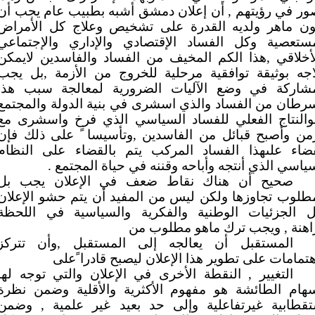
ور في رؤيتهم , أن إعلان دمشق أشبه بطبيب عام يجب أن
ون ماهر ولديه القدرة على تشخيص وعلاج كل الأمراض
مستعصية وكل الفساد الإقتصادي والإداري والإجتماعي
أخلاقي ,هذا الكم المخيف من الفساد والفاسدين لايمكن
اجه بوثيقة توافقية مرحلية للخروج من الأزمة ,بل يجب
مشاركة في وضع الآليات الضرورية لمعالجة سبب هذا
رطان من الفساد والذي اسشرى في بنية الدولة والمجتمع
والنتاج الفعلي للفساد السياسي الذي فرخ واسشرى مع
زمن وأصبح قبائل من الفاسدين ,وتأسيسا ً على ذلك فإن
قضاء علىهذا الفساد المركب يتم بالقضاء على النظام
ياسي الذي أنتجه وأباحه وقننه في حياة المجتمع .
صحيح أن هناك نقاط ضعف في الإعلان يجب بل
طلوب تجاوزها ولكن ليس من المفيد أن يتم حشو الإعلان
ل الجزئيات الوطنية والفكرية والسياسية في اللحظة
اهنة , ويجب ترك ماهو مطلوب من
المستقبل أن يعالجه إلى المستقبل ,وأن تتركز
هتمامات على تطوير هذا الإعلان ليصبح قادرا ًعلى
التغيير , النقطة الأخرى في الإعلان والتي توجه لها
سهام الطائشة هو مفهوم الأكثرية والأقلية وضمن نظرة
تقطابية غيرتفاعلية وإلى حد بعيد غير علمية , وضمن