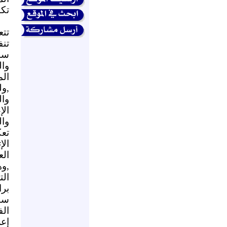
تكو
تتع
تنف
سو
وا
ال
,ول
وال
ال
وال
تع
الإ
الع
,و
ال
برا
سور
الف
إعل