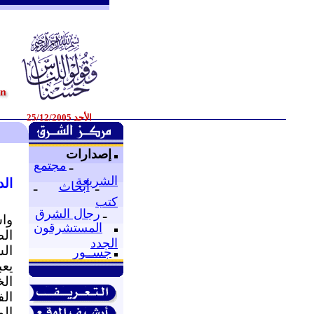
الأحد 25/12/2005
إصدارات
ـ
مجتمع
الشريعة
ال
ـ
أبحاث
ـ
كتب
ـ
رجال الشرق
وا
المستشرقون
ال
الجدد
ال
جســور
يع
ال
الف
الم