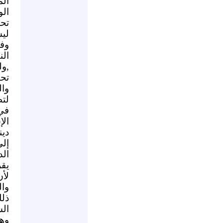
الم
الو
تحد
لي
وف
الن
,ول
تح
وا
لتط
في
الإ
دين
إلى
الد
يقر
لأ
وا
ذل
الس
وهو