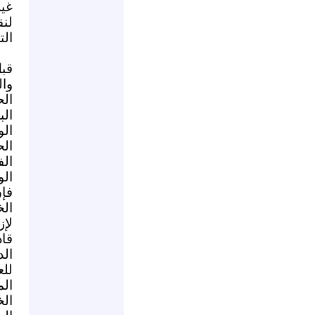
غير
لنق
الت
قبل
وا
الح
الب
ال
الح
الف
الو
فإن
ال
لإز
قاد
ال
للع
ال
الخ