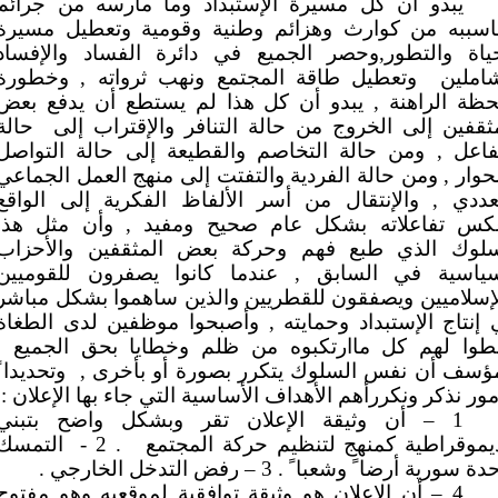
يبدو أن كل مسيرة الإستبداد وما مارسه من جرائم
اسببه من كوارث وهزائم وطنية وقومية وتعطيل مسيرة
حياة والتطور,وحصر الجميع في دائرة الفساد والإفساد
املين
وتعطيل طاقة المجتمع ونهب ثرواته , وخطورة
لحظة الراهنة , يبدو أن كل هذا لم يستطع أن يدفع بعض
ثقفين إلى الخروج من حالة التنافر والإقتراب إلى
حالة
تفاعل , ومن حالة التخاصم والقطيعة إلى حالة التواصل
حوار , ومن حالة الفردية والتفتت إلى منهج العمل الجماعي
عددي , والإنتقال من أسر الألفاظ الفكرية إلى الواقع
كس تفاعلاته بشكل عام صحيح ومفيد , وأن مثل هذا
سلوك الذي طبع فهم وحركة بعض المثقفين والأحزاب
سياسية في السابق , عندما كانوا يصفرون للقوميين
إسلاميين ويصفقون للقطريين والذين ساهموا بشكل مباشر
إنتاج الإستبداد وحمايته , وأصبحوا موظفين لدى الطغاة
طوا لهم كل ماارتكبوه من ظلم وخطايا بحق الجميع ,
مؤسف أن نفس السلوك يتكرر بصورة أو بأخرى ,
وتحديدا ً
مور نذكر ونكررأهم الأهداف الأساسية التي جاء بها الإعلان :
1 – أن وثيقة الإعلان تقر وبشكل واضح بتبني
ديموقراطية كمنهج لتنظيم حركة المجتمع
. 2 -
التمسك
 سورية أرضا ً وشعبا ً . 3 – رفض التدخل الخارجي .
4 – أن الإعلان هو وثيقة توافقية لموقعيه وهو مفتوح