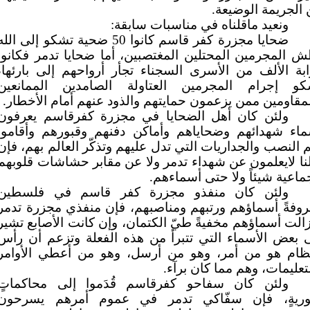
الجريمة الوضيعة.
ونعيد ماقلناه في مناسبات سابقة:
ضحايا مجزرة كفر قاسم كانوا 50 ضحية تشكو إلى الل
 المجرمين المحتلين المغتصبين، أما ضحايا تدمر فكانوا
بة الألف من الأسرى السجناء تجأر أرواحهم إلى بارئها،
كو إجرام المجرمين العتاولة الصامدين الممانعين
مقاومين ممن يزعمون حمايتهم والذود عنهم أمام الأخطار.
ولئن كان أهل الضحايا في مجزرة كفرقاسم يعرفون
ماء شهدائهم وضحاياهم وأماكن دفنهم وقبورهم وأقاموا
 النصب والجداريات التي تدل عليهم وتذكّر العالم بهم، فإن
نا لايعلمون عن شهداء تدمر ولا عن مقابر حشاشات قلوبهم
ماعية شيئاً ولا حتى أسماءهم.
ولئن كان منفذو مجزرة كفر قاسم في فلسطين
وفةً أسماؤهم ورتبهم ومناصبهم، فإن منفذي مجزرة تدمر
الت أسماؤهم مخفيةً طيّ الكتمان، وإن كانت الأصابع تشير
 بعض الأسماء التي تتبرأ من هذه الفعلة وتزعم أن رأس
نظام هو من أمر، وهو من أرسل، وهو من أعطي الأوامر
تعليمات، وهم مما كان برآء.
ولئن كان سفاحو كفرقاسم قُدَموا إلى محاكماتٍ
ريةٍ، فإن سفّاكي تدمر في عموم أمرهم يسرحون