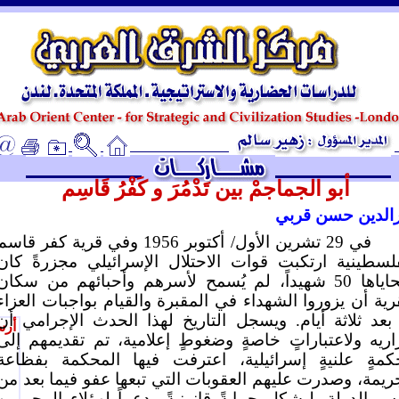
ـ
أبو الجماجمْ بين تَدْمُرَ و كَفْرُ قَاسِم
رالدين حسن قربي
في 29 تشرين الأول/ أكتوبر 1956 وفي قرية كفر قاس
لسطينية ارتكبت قوات الاحتلال الإسرائيلي مجزرةً كان
ضحاياها 50 شهيداً، لم يُسمح لأسرهم وأحبائهم من سكان
رية أن يزوروا الشهداء في المقبرة والقيام بواجبات العزاء
 بعد ثلاثة أيام. ويسجل التاريخ لهذا الحدث الإجرامي أن
أرس
ريه ولاعتباراتٍ خاصةٍ وضغوطٍ إعلامية، تم تقديمهم إلى
كمةٍ علنيةٍ إسرائيلية، اعترفت فيها المحكمة بفظاعة
ريمة، وصدرت عليهم العقوبات التي تبعها عفو فيما بعد من
س الدولة، ليشكل حمايةً قانونيةً ودعماً لهؤلاء المجرمين