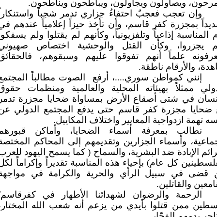
رحون، ويصاولون ويجاولون، ويباطحون ويناطحون.
وإن تعجب فعجبٌ احتفاءُ جزاري تدمر شجباً واستنكاراً
ديداً بمجزرة كفر قاسم، وأن تأخذ حيزاً إعلامياً عندهم في
 المناسبة إذاعياً وتلفزيونياً، وكأنهم لم يقتلوا ولم يسفكوا
م يجزروا، وكأن القتل والوحشية اختصاص صهيوني
يعرفونه علماً أنهم تفوقوا عليهم وسبقوهم، فالحقائق
دة، والأرقام ناطقة.
إنني كمواطن سوري....، أرفع
الصوت مطالباً المجتمع
دولي ممثلاً بهيئاته المحلية والعالمية ومنظمات حقوق
إنسان في شتى أصقاع الأرض بمساواة ضحايا مجزرة تدمر
 ضحايا مجزرة كفر قاسم حتى يدفع المجتمع الدولي عن
ه تهمة ازدواجية المعايير واختلاف المكاييل.
نطالب بمعرفة أسماء الضحايا، وأماكن قبورهم
ماعية، وأسماء الجزارين وتقديمهم إلى المحاكم المختصة
ائم الإبادة ضد البشرية، والسماح ( كما يسمح اليهود للعرب
لسطينين كل عام) بإحياء هذه المناسبة تقديراً وإكراماً لكل
 قضى في سبيل الرأي والحرية والكرامة في مواجهة
امعين والقاتلين.
الرحمة والرضوان لشهدائنا الأطهار في كفرقاسم/
سطين ممن قتلوا بأيدي من يزعم أنه شعب الله المختار،
اجِر بدمهم الفجّار.