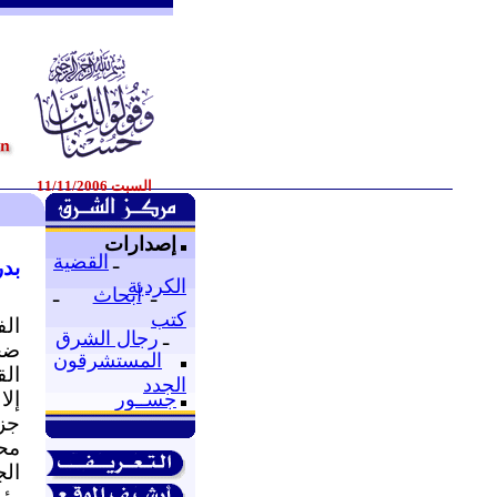
السبت 11/11/2006
إصدارات
ـ
القضية
بد
الكردية
ـ
أبحاث
ـ
كتب
الف
ـ
رجال الشرق
المستشرقون
الق
الجدد
إلا
جســور
جزا
مح
الج
رئي