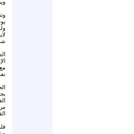
ويم
وتن
يوم
ول
لا
شاه
ال
ال
مع
نفس
الج
بجر
الف
من
الق
فل
ويت