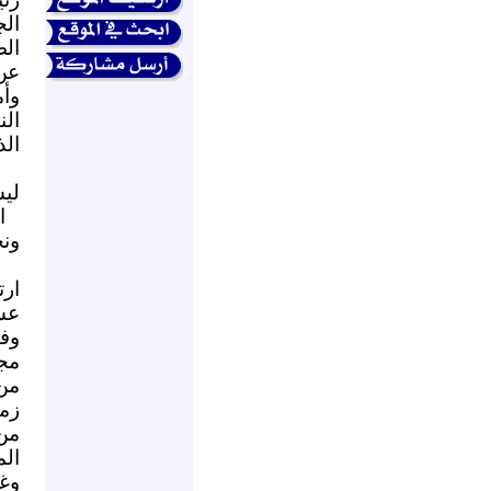
ال
الص
عن 
وأم
الن
الذ
ليس
ا
ونح
ار
عش
وفي
مجا
من
زم
من
ال
وغي