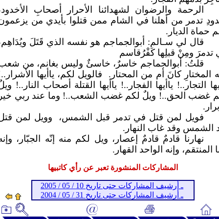
الرحمة والرضوان لشهدائنا الأحرار أصحابِ الأخدود،
ودِ تدمر من أهلنا في الشام ممن قتلوا بأيدي من يزعمون
م حماة الديار.
قال لي سـالم: أبوالجماجم هو نفسه الذي قَتَلَ ويُدَاهِم،
تدمرَ ومِنْ قبلِها كَفْرُقاسم
قلتُ: أبوالجماجم خاسرٌ، خاسئٌ وليس بغانم، من شعب
ه المختارِ كانَ أم من المحتار.
فالويل لكم، ياأيها الأشرار..!
يها التجار..! ياأيها الفجار..! ياأيها القتلة أصحاب النار..! ويلٌ
 غضب الحق..! ويلٌ لكم غضب الشعب..! وما عند ربي خير
برار.
فويل لمن قتل في تدمر قبل الشمس،
وويل لمن قتل
 الشمس وقد غاب النهار.
نهارنا قادمٌ قادمٌ إعصار، ويل لكم منه إنّه الجبّار، وإنه
ا المنتقم، وإنه الواحد القهار.
المشاركات المنشورة تعبر عن رأي كاتبيها
ـ أرشيف المشاركات حتى تاريخ 10 / 05 / 2005
ـ أرشيف المشاركات حتى تاريخ 31 / 05 / 2004