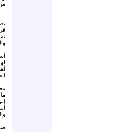
من 
بطش
قرا
تش
وال
أس
لهم
أهل
الج
معر
ماز
إلى
ال
وال
صو