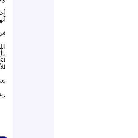
أخد
أنه
في 
الل
ياأ
لكم
للأ
بعد
ربن