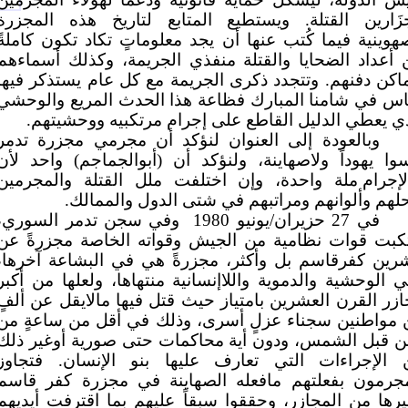
جزَارين القتلة. ويستطيع المتابع لتاريخ هذه المجزرة
هوينية فيما كُتب عنها أن يجد معلوماتٍ تكاد تكون كاملةً
أعداد الضحايا والقتلة منفذي الجريمة، وكذلك أسماءهم
اكن دفنهم. وتتجدد ذكرى الجريمة مع كل عام يستذكر فيها
اس في شامنا المبارك فظاعة هذا الحدث المريع والوحشي
ي يعطي الدليل القاطع على إجرام مرتكبيه ووحشيتهم.
وبالعودة إلى العنوان لنؤكد أن مجرمي مجزرة تدمر
وا يهوداً ولاصهاينة، ولنؤكد أن (أبوالجماجم) واحد لأن
لإجرام ملة واحدة، وإن اختلفت ملل القتلة والمجرمين
لهم وألوانهم ومراتبهم في شتى الدول والممالك.
في 27 حزيران/يونيو 1980
وفي سجن تدمر السوري،
تكبت قوات نظامية من الجيش وقواته الخاصة مجزرةً عن
رين كفرقاسم بل وأكثر، مجزرةً هي في البشاعة آخرها،
 الوحشية والدموية واللاإنسانية منتهاها، ولعلها من أكبر
زر القرن العشرين بامتياز حيث قتل فيها مالايقل عن ألفٍ
 مواطنين سجناء عزلٍ أسرى، وذلك في أقل من ساعةٍ من
ن قبل الشمس، ودون أية محاكمات حتى صورية أوغير ذلك
 الإجراءات التي تعارف عليها بنو الإنسان. فتجاوز
مجرمون بفعلتهم مافعله الصهاينة في مجزرة كفر قاسم
رها من المجازر، وحققوا سبقاً عليهم بما اقترفت أيديهم