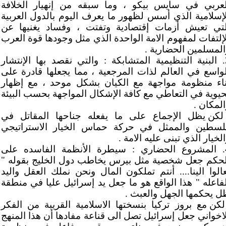
لعربي في سايس بيكو ، وما سبقه من إنهيار الخلافة
لإسلامية الذي أسس لظهور ما يعرف اليوم بالدول العربية
لتي تعيش أزمات إقتصادية وتفتت ، وفساد يغنيها عن
لإلتفات لمفهوم الامة الواحدة الذي مثل وجودها قوة العرب
المسلمين الحضارية .
3. البنية التنظيمية المتشابكة : والتي نقصد بها الإنتشار
لواسع في العالم لذات المرجعية ، مما يجعلها قادرة على
ناء منظومة مواجهة مع الكيان بشكل موحد ، مع إظهار
حيوية في التعاطي مع كافة الإشكال المواجهة بحسب البيئة
المكان .
لكن يظل الإجماع على ما يفعله جناحها المقاتل في
لسطين والممثل في حركة حماس الخيار الاستراتيجي
لخيار الذي تبنى عليه الامة .
4. المشروع الحضاري : سيطرة الأنظمة الفاسده على
لحكم جعل شخصية مثل بيرس يخاطب دول الخليج بقوله "
عالوا الينا.... أنتم تملكون المال ونحن نملك العقل واليد
لفاعله " هذا الواقع هو ما جعل يد إسرائيل عليا في منطقة
ل يحكمها الجهل والعبث .
لكن مع بروز تركيا بنسختها الاسلامية القريبة من الفكر
لاخواني جعل إسرائيل تصل الى قناعة مفادها أن هذا المنهج