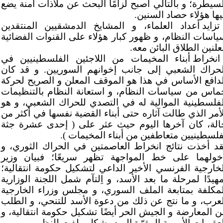
لسيطرة؛ و بالتالي أصبح لزامًا البحث عن ملاذات آمنة يضع
يها هؤلاء حصاد السنين.
تزايد أعداد العلماء، و المشايخ الدمشقيين المنتقدين
ياسات النظام، و ظهور كبار هؤلاء على القنوات الفضائية
لنين الطلاق البائن معه.
انخراط أبناء المخيمات من اللاجئين الفلسطينيين في
لحراك الشعبي إلى جانب إخوانهم السوريين. و قد كان
لدافع الأساس في هذا هو الموقف المعلن و الصريح لحركة
ماس من سياسات النظام، و استعانة النظام بالتنظيمات
لفلسطينية الموالية له في التصدي للحراك الشعبي، و هو
لأمر الذي طالت آثاره حتى أبناء القضية نفسها في أكثر من
الة، كان آخرها اليوم حيث عثر على ( إحدى عشرة جثة
فلسطينيين متعاطفين من أبناء المخيمات ).
قد أخذت نتائج انخراط العاصمتين في الحراك الثوري، و
خولهما على خط المواجهة تظهر سريعًا؛ فبيان وزير
لخارجية الفرنسي الأخير الداعي لتشكيل حكومة انتقالية؛
مهيدًا لمرحلة ما بعد الأسد، و اِلتآم شمل اللجنة الوزارية
لمكلفة بمتابعة الملف السوري، و مجلس وزراء الخارجية
لعرب، و ما نتج عن ذلك من دعوة الأسد للتنحي، و الطلب
ن المعارضة و الجيش الحر أيضًا تشكيل حكومة انتقالية، و
لعقوبات الأوربية المقرّة اليوم بشكل ملفت للنظر.