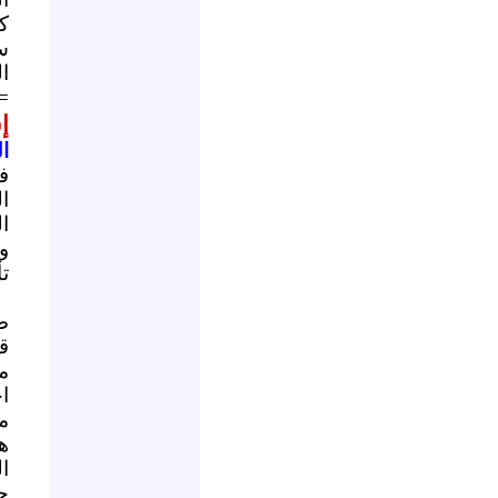
ك
س
ا
=
إ
ا
ف
ا
ا
و
تأ
ص
ق
م
ا
م
ه
ا
ح