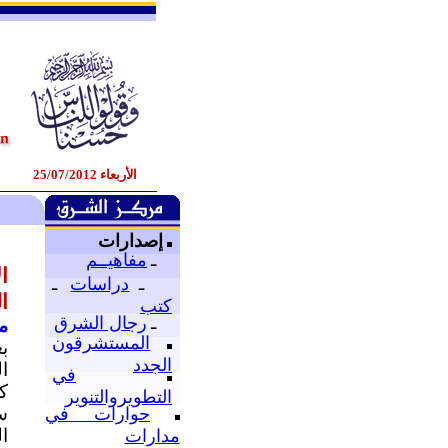
الأربعاء 25/07/2012
إصدارات
ـ
مفاهيــم
ا
ـ
دراسات
ـ
ا
كتب
ـ
رجال الشرق
م
المستشرقون
ب
الجدد
ا
في
ك
التطويروالتنوير
س
حوارات في
ا
مدارات