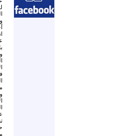
ع
ل
ا
و
آ
ا
ع
ب
و
ا
ا
ف
ا
م
و
ال
ا
ع
ت
ح
م