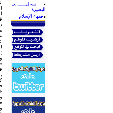
عل
سبيل إلى
ا
البصيرة
ا
فقهاء الإسلام
ق
ذ
م
ع
عل
ا
)
و
ف
ف
ي
ك
ف
خد
و
ف
و