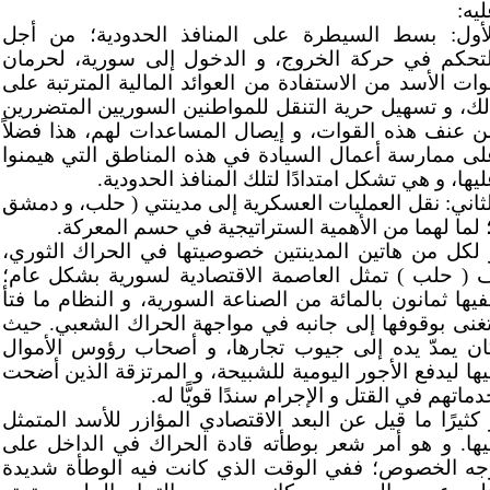
يه:
لأول: بسط السيطرة على المنافذ الحدودية؛ من أجل
لتحكم في حركة الخروج، و الدخول إلى سورية، لحرمان
وات الأسد من الاستفادة من العوائد المالية المترتبة على
لك، و تسهيل حرية التنقل للمواطنين السوريين المتضررين
ن عنف هذه القوات، و إيصال المساعدات لهم، هذا فضلاً
لى ممارسة أعمال السيادة في هذه المناطق التي هيمنوا
يها، و هي تشكل امتدادًا لتلك المنافذ الحدودية.
لثاني: نقل العمليات العسكرية إلى مدينتي ( حلب، و دمشق
؛ لما لهما من الأهمية الستراتيجية في حسم المعركة.
 لكل من هاتين المدينتين خصوصيتها في الحراك الثوري،
 ( حلب ) تمثل العاصمة الاقتصادية لسورية بشكل عام؛
فيها ثمانون بالمائة من الصناعة السورية، و النظام ما فتأ
تغنى بوقوفها إلى جانبه في مواجهة الحراك الشعبي. حيث
ان يمدّ يده إلى جيوب تجارها، و أصحاب رؤوس الأموال
يها ليدفع الأجور اليومية للشبيحة، و المرتزقة الذين أضحت
ماتهم في القتل و الإجرام سندًا قويًّا له.
 كثيرًا ما قيل عن البعد الاقتصادي المؤازر للأسد المتمثل
يها. و هو أمر شعر بوطأته قادة الحراك في الداخل على
جه الخصوص؛ ففي الوقت الذي كانت فيه الوطأة شديدة