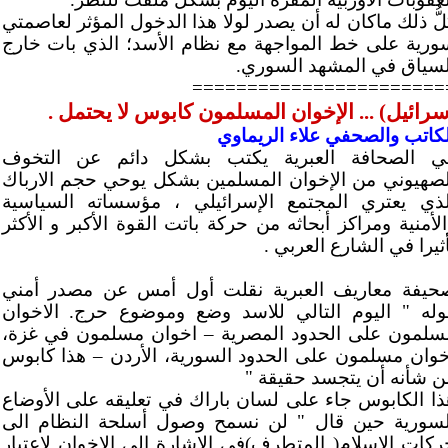
لُّ ذلك ماكان له أن يصدر لولا هذا الدخول المؤثر لعاصمتي
ورية على خط المواجهة مع نظام الأسد؛ الذي بات خارج
لسياق في المشهد السوري.
=======================
سرائيل) ... الإخوان المسلمون كابوس لا يحتمل .
لكاتب والصحفي علاء الريماوي
ي الصحافة العبرية يكتب بشكل دائم عن التخوف
لصهيوني من الإخوان المسلمين بشكل يوحي حجم الارباك
لذي يعتري المجتمع الإسرائيلي ، مؤسساته السياسية
الأمنية ومراكز أبحاثه من حركة باتت القوة الأكبر و الأكثر
ثيرا في الشارع العربي .
حيفة معاريف العبرية نقلت أول أمس عن مصدر أمني
وله " اليوم التالي للاسد وضع وموضوع حرج. الاخوان
سلمون على الحدود المصرية – اخوان مسلمون في غزة،
خوان مسلمون على الحدود السورية، الأردن – هذا كابوس
ن شأنه أن يتجسد حقيقة "
ذا الكابوس جاء على لسان باراك في تعليقه على الأوضاع
لسورية حين قال " لن نسمح وصول أسلحة النظام الى
ركات الإسلام( المتطرف)في الاشارة الى الاخوان لإعتبار