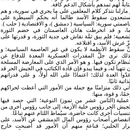
ثابةً لهم تمدهم بأشكال الدعم كافة.
 مازلنا نتذكر كلام المعلقين على ما يجري في سورية، و هم
ستبعدون سقوط الأسد طالما أنه يحكم السيطرة على
اصمتي سورية: السياسية ( دمشق )، و الاقتصادية ( حلب ).
ما، و قد انخرطت هاتان العاصمتان في خضم الثورة
لشعبية؛ فلم يبق ثمَّة نقاش في جدية الثورة، و قدرتها على
زّ عرش الأسد، و اقتلاعه.
نَّ سقوط الأنظمة لا يكون في غير العاصمة السياسية؛ و
ذلك نرى جلَّ المقدرات العسكرية المعدة للدفاع عن
لنظام تكون فيها. و هو الأمر الذي على المعارضة المسلحة
 تتهيأ له، و فيما يبدو فإن قادة الكتائب في الجيش الحر قد
عدّوا العدة لذلك؛ اعتمادًا على الله أولاً، و على قدراتهم
ذاتية ثانيًا.
أتي ذلك متزامنًا مع جملة من الأمور التي أعطت لحراكهم
مًا، و قوة، منها:
عملية (الثامن عشر من تموز) النوعية؛ التي حصد فيها
لجيش الحر رؤوس خلية الأزمة، إلى جانب رؤوس أخرى من
نسيات أخرى كانت حاضرة، سيُماط اللثام عنهم تباعًا.
انفضاض أصحاب رؤوس المال الدمشقي عن الأسد، على
رار الحلبي؛ قناعة منهم أن الأمور قد أصبحت خارج