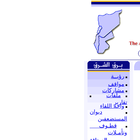
رؤيــة
مواقف
مشاركات
ملفات
تقارير
واحة اللقاء
ديوان
المستضعفين
قطـوف
وتأمـلات