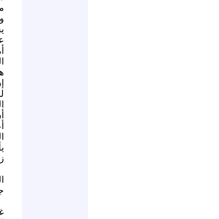
م
و
ي
ع
أ
ا
ه
إ
ل
ا
أن
أ
ال
ي
زخ
ا
ج
غ