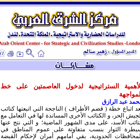
ـ
ـ
لأهمية الستراتيجية لدخول العاصمتين على خط
لمواجهة
حمد عبد الرازق
عد اتباع خطة ( قضم الأطراف ) الناجحة التي اتبعتها كتائب
لجيش الحر، و الكتائب الأخرى المساندة لها في التعامل مع
تائب الأسد، على مدى الشهور الماضية؛ و التي نتج عنها
يطرة الثوار بنسب متفاوتة على عموم المناطق في
لمحافظات الحدودية، بقي أمامهم أمران لإحكام القبضة