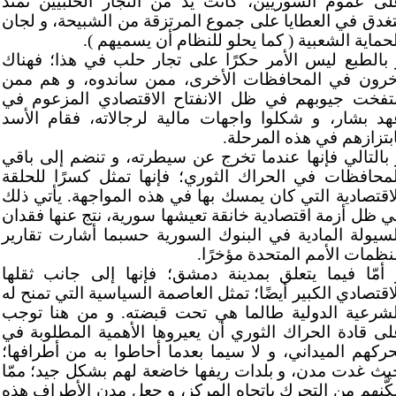
لى عموم السوريين، كانت يد من التجار الحلبيين تمتد
تغدق في العطايا على جموع المرتزقة من الشبيحة، و لجان
لحماية الشعبية ( كما يحلو للنظام أن يسميهم ).
 بالطبع ليس الأمر حكرًا على تجار حلب في هذا؛ فهناك
خرون في المحافظات الأخرى، ممن ساندوه، و هم ممن
نتفخت جيوبهم في ظل الانفتاح الاقتصادي المزعوم في
هد بشار، و شكلوا واجهات مالية لرجالاته، فقام الأسد
ابتزازهم في هذه المرحلة.
 بالتالي فإنها عندما تخرج عن سيطرته، و تنضم إلى باقي
لمحافظات في الحراك الثوري؛ فإنها تمثل كسرًا للحلقة
لاقتصادية التي كان يمسك بها في هذه المواجهة. يأتي ذلك
ي ظل أزمة اقتصادية خانقة تعيشها سورية، نتج عنها فقدان
لسيولة المادية في البنوك السورية حسبما أشارت تقارير
نظمات الأمم المتحدة مؤخرًا.
 أمّا فيما يتعلق بمدينة دمشق؛ فإنها إلى جانب ثقلها
اقتصادي الكبير أيضًا؛ تمثل العاصمة السياسية التي تمنح له
لشرعية الدولية طالما هي تحت قبضته. و من هنا توجب
لى قادة الحراك الثوري أن يعيروها الأهمية المطلوبة في
حركهم الميداني، و لا سيما بعدما أحاطوا به من أطرافها؛
يث غدت مدن، و بلدات ريفها خاضعة لهم بشكل جيد؛ ممّا
كَّنهم من التحرك باتجاه المركز، و جعل مدن الأطراف هذه