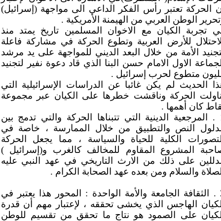
ن الحركة تعتبر رأس الفكر الداعي الى مواجهة (إسرائيل)
تحرير الوطن العربي من الهيمنة الأمريكية .
ي تجربة الكيان مع الاخوان المسلمين تاريخ يمتد منذ
لاحتلال للأرض العربية وتطوع الحركة في مشاركة فاعلة
تجنيد الأمة من خلال البعد الديني للمواجهة على يد مرشد
لجماعة الاول الامام حسن البنا الذي قاد دعوة نفير لتجنيد
ليون متطوع لحرب إسرائيل .
ذا الحديث لم يكن غائبا عن الدراسات الإسرائيلية التي
ناولت الحركة وناقشت خطرها على الكيان عبر مجموعة
قاط كان أهمها .
1 . المرجعية الدينية التي تتبناها الحركة والتي تدمج بين
دلول النص والتطبيق من خلال الممارسة ، خاصة في
لتصورات الكلية للحياة والسياسة ، مما يجعل الحركة
احبة المشروع المقاوم للمخالف كالغرب و(إسرائيل )
دللين على ذلك من الارث التاريخي في عهد النبي عليه
لصلاة والسلام ومن بعده عهد الصحابة الكرام .
2 . الثقافة الجامعة والأمة الواحدة : المحور هذا يعتبر في
لكيان الهاجس الذي يخشى تحققه ، لإعتبار مهم أن قدرة
لكيان على الصمود هو نتاج ما تحقق من تقسيم للوطن