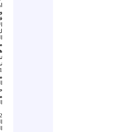
ا
و
ف
ا
ل
ا
م
ه
ت
ن
م
ا
ص
م
ا
ا
ا