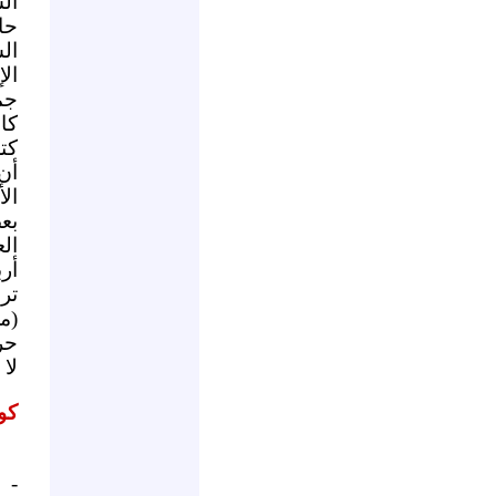
ال
حا
ال
ال
جم
كال
كت
أن
ال
بع
ال
أر
تر
(م
ح
لا 
كو
- 