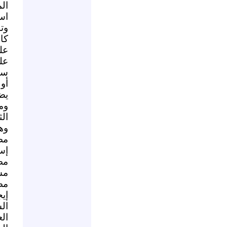
ال
اس
وت
كا
عل
عل
سو
أو
يض
وم
ال
وه
مص
إس
مص
مس
مص
إي
ال
ال