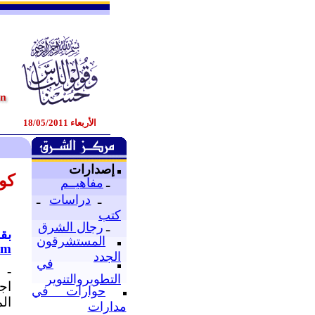
الأربعاء 18/05/2011
إصدارات
كو
ـ
مفاهيــم
ـ
دراسات
ـ
كتب
ـ
رجال الشرق
بق
المستشرقون
om
الجدد
في
- 
التطويروالتنوير
اج
حوارات في
ال
مدارات