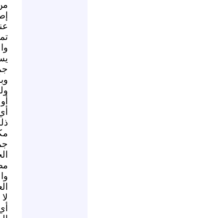
من
إط
عن
تم
وا
يس
جم
وب
ول
أو
أي
ذل
مك
جم
ال
مصر
وا
ال
لا
أي