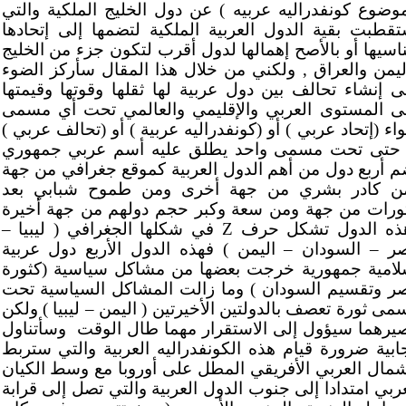
موضوع كونفدراليه عربيه ) عن دول الخليج الملكية والتي
تقطبت بقية الدول العربية الملكية لتضمها إلى إتحادها
ناسيها أو بالأصح إهمالها لدول أقرب لتكون جزء من الخليج
ليمن والعراق , ولكني من خلال هذا المقال سأركز الضوء
ى إنشاء تحالف بين دول عربية لها ثقلها وقوتها وقيمتها
ى المستوى العربي والإقليمي والعالمي تحت أي مسمى
اء (إتحاد عربي ) أو (كونفدراليه عربية ) أو (تحالف عربي )
 حتى تحت مسمى واحد يطلق عليه أسم عربي جمهوري
م أربع دول من أهم الدول العربية كموقع جغرافي من جهة
ن كادر بشري من جهة أخرى ومن طموح شبابي بعد
ثورات من جهة ومن سعة وكبر حجم دولهم من جهة أخيرة
ذه الدول تشكل حرف
Z
في شكلها الجغرافي ( ليبيا –
ر – السودان – اليمن ) فهذه الدول الأربع دول عربية
لامية جمهورية خرجت بعضها من مشاكل سياسية (كثورة
ر وتقسيم السودان ) وما زالت المشاكل السياسية تحت
مى ثورة تعصف بالدولتين الأخيرتين ( اليمن – ليبيا ) ولكن
يرهما سيؤول إلى الاستقرار مهما طال الوقت
وسأتناول
جابية ضرورة قيام هذه الكونفدراليه العربية والتي ستربط
شمال العربي الأفريقي المطل على أوروبا مع وسط الكيان
عربي امتدادا إلى جنوب الدول العربية والتي تصل إلى قرابة