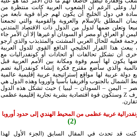
شعب وإفقاره ليظل خاضعا لهم ما كان الأمر كما هو عليه
ليا, وعلى الرغم أن الشعوب العربية كانت منتظرة من
سادة في دول الخليج أن يكون لهم جرأة قوية نابعة من
إيمان المطلق بالإسلام والعروبة والقومية والتي تجمعنا
يعا وتعلن ضمها لدول من الدول ذات الاقتصاد المتدني
يمن أو العراق أو مصر أو السودان أو غيرها إلا أن الأمر جاء
رجمة فعليه للحال العربي المشتت والمتذبذب والذي أرجو
 يبعث هذا القرار الخليجي الدافع القوي للدول العربية
أخرى أن تشكل تحالفات أو اتحادات أو كونفدراليات مع
ضها يكون لها أسم وقوة ومكانة بين الأمم العربية قبل
عالمية والذي سأضع مقترح فكرة إنشاء كونفدرالية تضم
بع دولة عربية لها مواقع إستراتيجية عربية إقليمية عالمية
بط الشمال بالجنوب وأفريقيا بآسيا وأوروبا وهذه الدول هي
صر – اليمن – السودان – ليبيا ) حيث تشكل هذه الدول
رف
Z
وستكون قوة اقتصادية بشرية تجارية إقليمية عظمى
تقارن.
نفدرالية عربية عظمى من المحيط الهندي إلى حدود أوروبا
(2)
كنت قد تحدث في المقال السابق (الجزء الأول لهذا