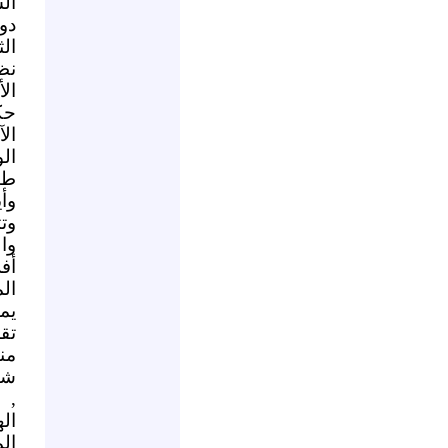
ال
دو
ال
نظ
ال
حك
ال
ال
طبي
وأ
وت
وا
أف
ال
يم
من
شأ
, 
ال
ال