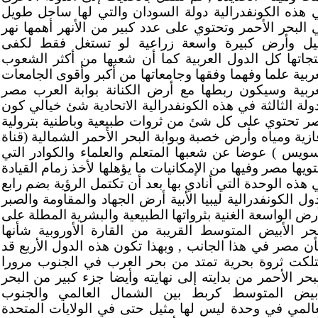
 هذه الكونفدرالية دولة السودان والتي لها ساحل طويل
 البحر الأحمر وتحتوي على عدد كبير من الأنهر أهمها نهر
نيل وأرض كبيرة واسعة زراعية لو تستغل فقط لكفى
تجاتها كل الدول العربية كما أن شعبها من أكثر الشعوب
عربية علما وفهما وفقها وجامعاتها من أكبر وأقوى الجامعات
عربية وسيكون ربطها مع أرض الكنانة بوابة العرب مصر
دولة الثالثة في هذه الكونفدرالية الاتحادية شئ خيالي كون
ر تحتوي على كل شئ من ثروات طبيعية وباطنية بترولية
ازية ومياه وأرض خصبة وبوابة البحر الأحمر الشمالية (قناة
سويس ) عوضا عن شعبها المتعلم والعلماء والكوادر التي
ويها مصر وفيها من الإمكانيات ما يؤهلها لأخذ زمام القيادة
 هذه الوحدة التي أنادي بها بعد أن تكتمل الرؤية بضم رابع
ول الكونفدرالية ليبيا الأبية أرض الجهاد والمقاومة والصبر
أرض الواسعة الغنية بثرواتها الطبيعية والبشرية المطلة على
بحر الأبيض المتوسط القريبة من القارة الأوروبية شأنها
ن مصر في هذا الجانب , وبهذا تكون هذه الدول الأربع قد
تلكت ثروة بحرية تمتد من بحر العرب في الجنوب مرورا
لبحر الأحمر من بدايته إلى نهايته وأيضا جزء كبير من البحر
أبيض المتوسط كربط بين الشمال العالمي والجنوب
عالمي في وحدة ليس لها مثيل حتى في الولايات المتحدة