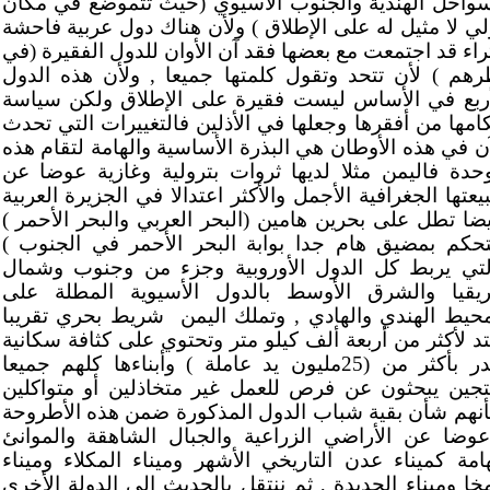
سواحل الهندية والجنوب الأسيوي (حيث تتموضع في مكان
لي لا مثيل له على الإطلاق ) ولأن هناك دول عربية فاحشة
ثراء قد اجتمعت مع بعضها فقد آن الأوان للدول الفقيرة (في
رهم ) لأن تتحد وتقول كلمتها جميعا , ولأن هذه الدول
أربع في الأساس ليست فقيرة على الإطلاق ولكن سياسة
امها من أفقرها وجعلها في الأذلين فالتغييرات التي تحدث
آن في هذه الأوطان هي البذرة الأساسية والهامة لتقام هذه
وحدة فاليمن مثلا لديها ثروات بترولية وغازية عوضا عن
عتها الجغرافية الأجمل والأكثر اعتدالا في الجزيرة العربية
يضا تطل على بحرين هامين (البحر العربي والبحر الأحمر )
تحكم بمضيق هام جدا بوابة البحر الأحمر في الجنوب )
لتي يربط كل الدول الأوروبية وجزء من وجنوب وشمال
ريقيا والشرق الأوسط بالدول الأسيوية المطلة على
محيط الهندي والهادي , وتملك اليمن
شريط بحري تقريبا
تد لأكثر من أربعة ألف كيلو متر وتحتوي على كثافة سكانية
تقدر بأكثر من (25مليون يد عاملة ) وأبناءها كلهم جميعا
تجين يبحثون عن فرص للعمل غير متخاذلين أو متواكلين
نهم شأن بقية شباب الدول المذكورة ضمن هذه الأطروحة
عوضا عن الأراضي الزراعية والجبال الشاهقة والموانئ
هامة كميناء عدن التاريخي الأشهر وميناء المكلاء وميناء
مخا وميناء الحديدة , ثم ننتقل بالحديث إلى الدولة الأخرى