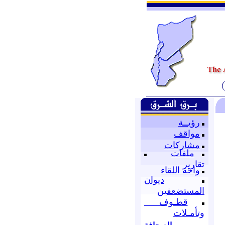
رؤيــة
مواقف
مشاركات
ملفات
تقارير
واحة اللقاء
ديوان
المستضعفين
قطـوف
وتأمـلات