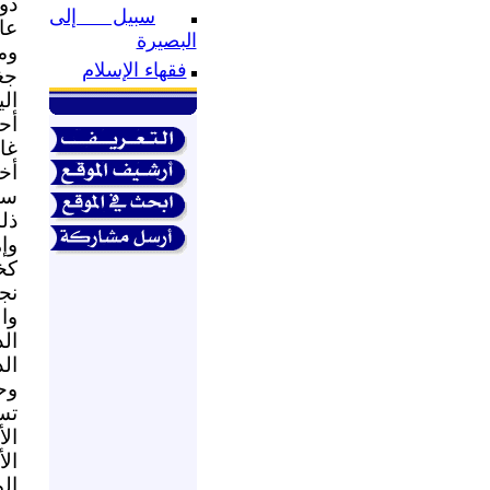
دو
سبيل إلى
عا
البصيرة
وم
فقهاء الإسلام
جغ
ال
أح
غا
أخ
سي
ذل
وإ
كخ
نج
وا
ال
ال
وح
تس
الأ
ال
ال