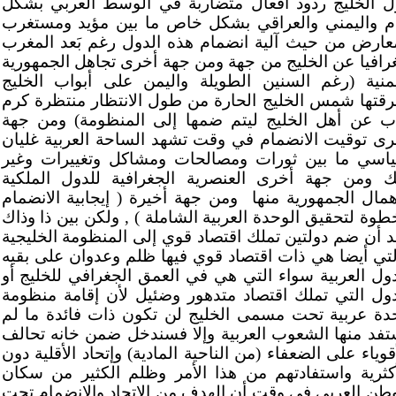
ل الخليج ردود أفعال متضاربة في الوسط العربي بشكل
م واليمني والعراقي بشكل خاص ما بين مؤيد ومستغرب
عارض من حيث آلية انضمام هذه الدول رغم بَعد المغرب
رافيا عن الخليج من جهة ومن جهة أخرى تجاهل الجمهورية
يمنية (رغم السنين الطويلة واليمن على أبواب الخليج
رقتها شمس الخليج الحارة من طول الانتظار منتظرة كرم
ب عن أهل الخليج ليتم ضمها إلى المنظومة) ومن جهة
رى توقيت الانضمام في وقت تشهد الساحة العربية غليان
اسي ما بين ثورات ومصالحات ومشاكل وتغييرات وغير
ك ومن جهة أخرى العنصرية الجغرافية للدول الملكية
همال الجمهورية منها
ومن جهة أخيرة ( إيجابية الانضمام
طوة لتحقيق الوحدة العربية الشاملة ) , ولكن بين ذا وذاك
د أن ضم دولتين تملك اقتصاد قوي إلى المنظومة الخليجية
لتي أيضا هي ذات اقتصاد قوي فيها ظلم وعدوان على بقيه
دول العربية سواء التي هي في العمق الجغرافي للخليج أو
دول التي تملك اقتصاد متدهور وضئيل لأن إقامة منظومة
دة عربية تحت مسمى الخليج لن تكون ذات فائدة ما لم
تفد منها الشعوب العربية وإلا فسندخل ضمن خانه تحالف
قوياء على الضعفاء (من الناحية المادية) وإتحاد الأقلية دون
أكثرية واستفادتهم من هذا الأمر وظلم الكثير من سكان
وطن العربي في وقت أن الهدف من الإتحاد والانضمام تحت