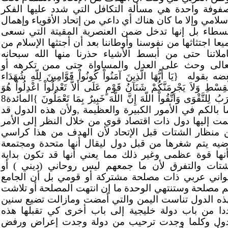
فوفة واحدة هي مسألة التكافل التي شدد عليها الفكر
إسلامي وإلا ما كان هناك أي داعي من إتحاد الأقوياء وإهمال
بسطاء بل إنها تدخل ضمن العنصرية المقيتة التي نسعى
يعا اجتثاثها من نفوسنا وأوطاننا بعد أن أجتثها الإسلام من
املاتنا حتى من أبسط الأشياء حذرنا منها الله سبحانه
عالى وحث على العدل والمساواة حتى ممن تكرهه أو
غضه بقوله
{يَا أَيُّهَا الَّذِينَ آمَنُواْ كُونُواْ قَوَّامِينَ لِلّهِ شُهَدَاء
ْقِسْطِ وَلاَ يَجْرِمَنَّكُمْ شَنَآنُ قَوْمٍ عَلَى أَلاَّ تَعْدِلُواْ اعْدِلُواْ هُوَ
أَقْرَبُ لِلتَّقْوَى وَاتَّقُواْ اللّهَ إِنَّ اللّهَ خَبِيرٌ بِمَا تَعْمَلُونَ }المائدة8
ا بالكم في الأمور الكبيرة والعظيمة ,ولأن هذه الدول قد
ت إليها دول ذات اقتصاد قوي من خلال النظر إلى الأمر
 منظار الشتات قبل الإتحاد لأن الهدف من هذا كراسي
ضيه يتم شغرها من قبل دول ليقال أنها متحدة ومجتمعة
أنها قوة عظمى وغير ذلك مما يعني أنها قد تكون بداية
شتات والتفرق لأن ما جمعهم ليس روحاني (ديني ) أو
واني عربي ذات مصلحة مشتركة أو قومي بل أن الجامع
م مصلحة وستنتهي الوحدة ما إن انتهت المصلحة أو تلاشت
ذه الدول تناست اليمن والتي أمضت ومازالت تضيع سنين
دا من باب دولة خليجية إلى باب أخرى كي تقبلها هذه
دول وكلما وجدت ترحيب من دولة وجدت إعراض ورفض