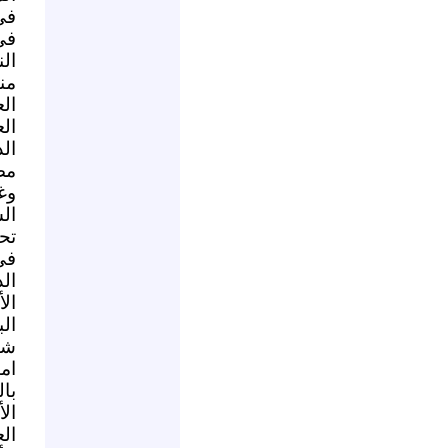
في
في
ال
من
ال
ال
ال
مص
وغ
ال
تحت
في
الد
ال
ال
شأ
ام
با
ال
ال