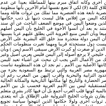
 أخرى وكأنه اتفاق مبرم بينها للمماطلة بعيدا عن عدم
لاق كلمة (لا) لكي لا تضع نفسها أمام الآخرين بأنها منظومة
صرية نابعة هذه العنصرية مما تملك من ثروات هائلة ومما
لكه اليمن من إفلاس هائل ليست ذنبها بل ذنب حكامها
لذين وضعوا اليمن في موضع الضعف الباحث عن أي سند
تند به بعد أن أنسوا الأخوة في الخليج بأن اليمن أصلهم
يعا وبأن اليمن منبع العروبة التي يطلق عليهم عربا بسببها
أن اليمن دولة متجذرة منذ خلق الله البشرية على الأرض
يست دول مستحدثة قريبا ومهما تغيرت منظومات الحكم
 الدين أو صغرت أو كبرت الأرض سيبقى الاسم (يمن ) وبأن
 خليجي لا يرجع أصوله إلى اليمن فليس بعربي أصيل وغير
ك من الأعمال التي يجب أن نبحث عن أشياء تعيد لليمن
انتها الأصلية بين الأمم , ثم نجد أن هذه المنظومة تناست
هورية مصر العربية والتي ترتبط مع السعودية بجزء من
حدود الترابية والبحرية وأقرب إليهن من المغرب رغم أن
 الحضارة والتاريخ لها مكانتها التاريخية والمكانة الحالية
لمستقبلية ليس بين الأمم العربية فحسب بل بين الأمم
عالمية كونها قلب العرب أجمع بل أن فيها كادر بشري متعلم
 يقارن بثروات الخليج البترولية على الإطلاق بل أنه يتعدى
 ثروات أخرى ولولا حكامها الذين انتهجوا سياسة تجويع