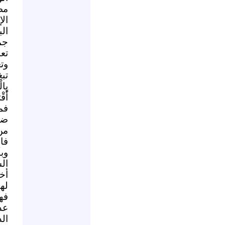
مص
ال
ال
جم
تع
وت
تب
بِال
فم
ضم
من
فا
وب
ال
أخ
له
فه
عد
ال