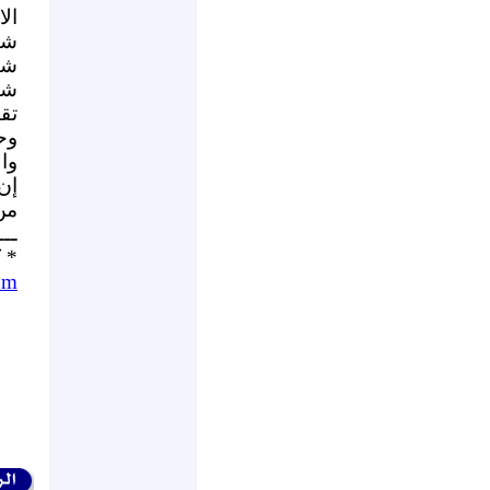
الا
شك
شك
شكر
تقب
وح
وا
إن
من
ـــ
* 
om