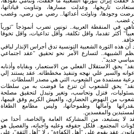
د حققت إيران بثورتها الشعبية ما حققت، وتنامي نفوذها،
ستعادت تاريخها، وعدلت مسارها، وتناوبت قياداتها،
رضت وجودها، وناوئت أعدائها.. رضي من رضي، وغضب
 غضب.
اهي في المنقطة العربية.. تونس تضرب أنموذجاً "ثورياً
بياً" أكثر تقدما، واقل تكلفة، وأقل تداعيات، واقل تخوفا
خافة.
د أن هذه الثورة الشعبية التونسية تدق أجراس الإنذار لباقي
نظم الشبيهة.. لتسارع الأمر نحو تحقيق "عقد اجتماعي
ياسي جديد".
قد" يحق الاستقلال الفعلي من الاستعمار، وبقاياه وأذنابه
عوانه والسير علي نهجه وتنفيذ مخططاته. عقد يستند إلي
عية مستمدة من الشعوب، التي هي مصدر السلطات.
قد" يحق للشعوب أن تنزع ما فوضت به من سلطات
سئوليات، فتزل وتحاسب، وتغير وتبدل لتحقيق مصلحة
شعوب من النهوض الحضاري، والعيش الكريم وفق قيمها،
قدراتها وآمالها وطموحاتها، وليس مطامع الطغاة
لمستبدين والمفسدين.
د لا يستبعد، من المشاركة العامة والخاصة، أحدا من
ونات المجتمع.. فلكل حقوقه وعليه واجباته، والفصيل هو
قانون. عقد يقوم علي "أهل الكفاءة" ، لا "أهل الثقة"، علي