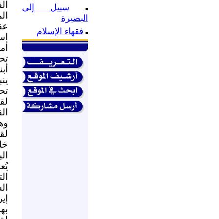
ال
سبيل إلى
ال
البصيرة
عق
فقهاء الإسلام
است
أمر
تح
أب
ين
تح
لق
ال
وه
لق
خل
الب
ال
ال
إي
بهل