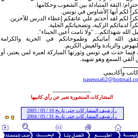
حترام/ الثقة المتبادلة بين الشعوب وحكامها.
راً لكم أيها الأشاوس في تونس.
راً لكم لقد أخذتم علي عاتقكم إعطاء الدرس للآخرين.
اً لدمائكم الزكية، وتضحياتكم الجلية.
ل الله شهدائكم... "ولا نامت أعين الجبناء".
قق الله أمانيكم وطموحاتكم في الحرية والكرامة
لنهوض والريادة والعيش الكريم.
 فيما حدث في تونس وثورتها المباركة لعبرة لمن يعتبر، أو
 ألقي السمع وهو شهيد.
ــــــــ
كاتب وأكاديمي.
nasenna62@hotmail.c
-------------------------
المشاركات المنشورة تعبر عن رأي كاتبيها
ـ أرشيف المشاركات حتى تاريخ 10 / 05 / 2005
ـ أرشيف المشاركات حتى تاريخ 31 / 05 / 2004