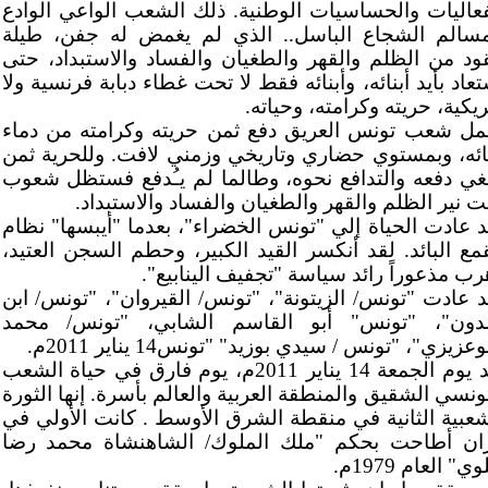
فعاليات والحساسيات الوطنية. ذلك الشعب الواعي الوادع
مسالم الشجاع الباسل.. الذي لم يغمض له جفن، طيلة
ود من الظلم والقهر والطغيان والفساد والاستبداد، حتى
عاد بأيد أبنائه، وأبنائه فقط لا تحت غطاء دبابة فرنسية ولا
يكية، حريته وكرامته، وحياته.
مل شعب تونس العريق دفع ثمن حريته وكرامته من دماء
نائه، وبمستوي حضاري وتاريخي وزمني لافت. وللحرية ثمن
بغي دفعه والتدافع نحوه، وطالما لم يـُدفع فستظل شعوب
ت نير الظلم والقهر والطغيان والفساد والاستبداد.
د عادت الحياة إلي "تونس الخضراء"، بعدما "أيبسها" نظام
قمع البائد. لقد أنكسر القيد الكبير، وحطم السجن العتيد،
رب مذعوراً رائد سياسة "تجفيف الينابيع".
د عادت "تونس/ الزيتونة"، "تونس/ القيروان"، "تونس/ ابن
دون"، "تونس" أبو القاسم الشابي، "تونس/ محمد
وعزيزي"، "تونس / سيدي بوزيد" "تونس14 يناير 2011م.
يُعد يوم الجمعة 14 يناير 2011م، يوم فارق في حياة الشعب
تونسي الشقيق والمنطقة العربية والعالم بأسرة. إنها الثورة
شعبية الثانية في منقطة الشرق الأوسط . كانت الأولي في
ران أطاحت بحكم "ملك الملوك/ الشاهنشاة محمد رضا
وي" العام 1979م.