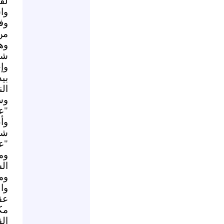
لق
وا
وف
من
وه
شع
وإ
بي
ال
وس
"ع
وأ
شر
"ع
وم
ال
وم
وا
عق
مك
ال