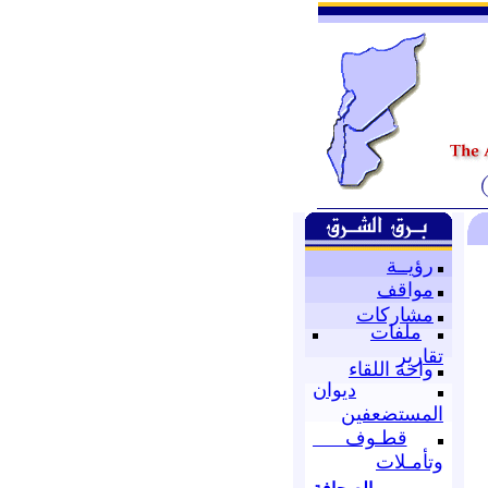
رؤيــة
مواقف
مشاركات
ملفات
تقارير
واحة اللقاء
ديوان
المستضعفين
قطـوف
وتأمـلات