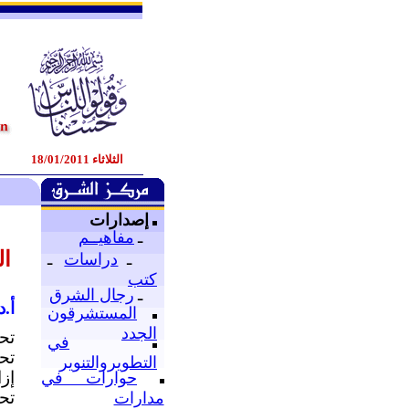
الثلاثاء 18/01/2011
إصدارات
ـ
مفاهيــم
ال
ـ
دراسات
ـ
كتب
ـ
رجال الشرق
أ.
المستشرقون
الجدد
تح
في
تح
التطويروالتنوير
إز
حوارات في
تح
مدارات