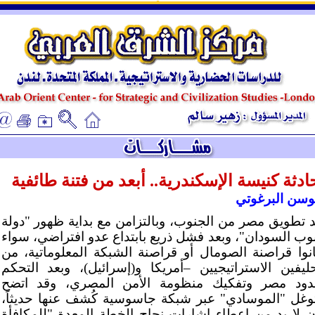
ـ
ـ
ادثة كنيسة الإسكندرية.. أبعد من فتنة طائفية
سن البرغوتي
د تطويق مصر من الجنوب، وبالتزامن مع بداية ظهور "دولة
وب السودان"، وبعد فشل ذريع بابتداع عدو افتراضي، سواء
انوا قراصنة الصومال أو قراصنة الشبكة المعلوماتية، من
حليفين الاستراتيجيين –أمريكا و(إسرائيل)، وبعد التحكم
دود مصر وتفكيك منظومة الأمن المصري، وقد اتضح
توغل "الموسادي" عبر شبكة جاسوسية كُشف عنها حديثاً،
ن لا بد من إعطاء إشارات نجاح الخطة المعدة "للمكافأة