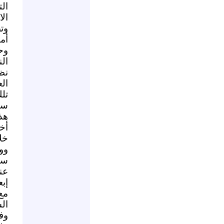
ال
الا
وت
أم
وح
ال
نظ
ال
تل
سي
هذ
أخ
خل
وو
سب
عن
إب
مع
ال
وف