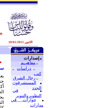
الاثنين 10/01/2011
إصدارات
ح
ـ
مفاهيــم
سو
ـ
دراسات
ـ
كتب
بع
ـ
رجال الشرق
جن
المستشرقون
أك
الجدد
في
ال
التطويروالتنوير
بح
حوارات في
ال
مدارات
كا