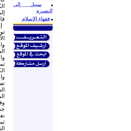
سبيل إلى
ال
البصيرة
إل
قا
فقهاء الإسلام
إ
تو
ال
وا
ال
وا
ثم
ال
وا
تص
ال
ال
وف
جس
نف
ثم
ال