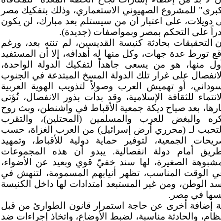
كبرى" للمشروع الصهيوني الاستعماري، وذلك بتفكيك مصر
ى دويلات، على اعتبار أن من سيستلم بعد مبارك، لن يكون
دراً على التحكم بمصر وبمواصفات (جديدة).
ن التحقيقات بحادثة كنيسة القديسين، لم تنته بعد، ورغم
قع تورط عدة جهات، وكل منها له أهدافه، إلا أن المستفيد
أول منها، هو من يسعى جاهداً لتفكيك الدولة الواحدة،
لانفصال على غرار تلك الدولة المسخ المبتدعة في الجنوب
سوداني، أو تهميش العرب وصولاً لتذويب الهوية العربية
لانتماء للثقافة الإسلامية، وقد بدأت بذور الانفصال، تُؤتى
ارها، بعد صياح ديكة جمعية الأقباط في واشنطن، وبث روح
كره والبغض للعرب والمسلمين (المحتلين)، والتقرب
لتحبب لـ (محرري أرض إسرائيل) من العرب الغزاة، حسب
ريحات الجمعية، لتوفير حماية دولية للأقباط، وتمهيد
طريق أمام دولة انفصالية. يبدو أن هذه المجموعات
مشبوهة الصغيرة، لها سند خفيّ قوي وبعيد عن الأضواء،
ي الوقت المناسب، تظهر أنيابهم المسمومة، لتنهش في
د الوطن، ومن غير المستبعد امتدادات لها داخل الكنيسة
سها في مصر.
ة إضافة أخرى عن حاجة استمرار قانون الطوارئ من قبل
نظام، والحادثة مناسبة، لضبط الأوضاع، واتخاذ إجراءات ضد