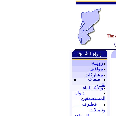
رؤيــة
مواقف
مشاركات
ملفات
تقارير
واحة اللقاء
ديوان
المستضعفين
قطـوف
وتأمـلات