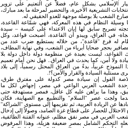
تيار الإسلامي بشكل عام، فضلاً عن التعتيم على تزوير
نتخابات التشريعية الأخيرة، والتحضير لمرحلة ما بعد مبارك،
صارع الشعب بلا بوصلة موجهة للعدو الحقيقي له.
ا وسيلة النظام في هذه المعركة، فهي شمّاعة القاعدة،
جته تصريح سابق لها إبان الاعتداء على كنيسة – سيدة
نجاة- في العراق، ويبدو أن القاعدة، أصبحت قواعد، وكل
ام له فرع "قاعدة"، من خلاله يستطيع ضرب عدد من
عصافير بحجر ضحايا أبرياء من الشعب، وفي نهاية المطاف،
ك القواعد، ليست بعيدة عن منظومة دولة داخل دولة بلا
ادة ولا أمن، كما يحدث في العراق.. فهل نحن أمام تعميم
ا النموذج عربياً، بدءً من العراق المحتل رسمياً، إلى بلاد
رى مستلبة السيادة والقرار والأمن؟!.
اصة القول إن سيادة مصر كدولة على مفترق طرق،
حدة الشعب العربي الواعي في مصر، إجهاض لكل ما
ق، وهذا ما يراهن عليه كل عاقل، فمصر مستهدفة حتى
دما ولجت عصر "السلام" والتطبيع مع الصهاينة، فكان
عادها عن الريادة العربية، ثم تقزيمها إلى مستوى "الشراكة"
 الاحتلال للحصار على قطاع غزة الصامد، وصولاً إلى إدخال
شعب العربي في مصر نفق مظلم، عنوانه الفتنة الطائفية،
عله التحكم الشامل بمصر ضعيفة هزيلة، وهذا المرفوض