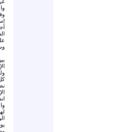
غر
وا
وف
اس
أج
الخ
عل
وس
بي
ال
ول
كل
نط
ال
ان
وا
له
ال
يو
وصل