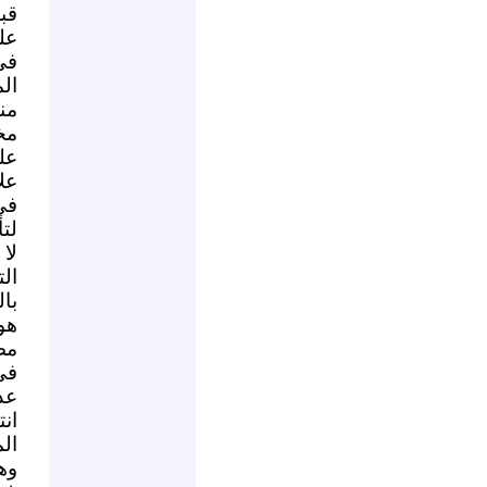
قب
عل
في
ال
من
مخ
عل
علا
في
لت
لا
ال
با
هو
مص
في
عد
ان
ال
وه