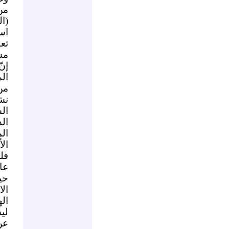
من
(ا
اس
تع
مس
إن
ال
من
نش
ال
ال
ال
ال
فل
عا
حي
ال
اله
لي
عن