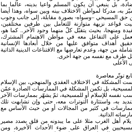
ادة، بل ينبغي أن يكون المسلم واعيا بدينه، عالما بما
ميّز به، مدركا لمواطن الاختلاف بينه وبين سواه، وهذا أيضا
 حق المسيحي –وسواه- بصورة مقابلة، إلى جانب وجوب
بيت قواعد نزيهة متوازنة للتعامل بين طرفين مختلفين،
يدة ومنهجا، بحيث يتقبّل كلّ منهما وجود الآخر.. كما هو،
عمل على التفاعل معه في مواطن الاهتمام المشترك،
حقيق أهداف متوافق عليها من خلال أبعادها الإنسانية
شاملة من جهة، وعدم تعارضها مع الاقتناعات الدينية الذاتية
ل طرف مع نفسه من جهة أخرى.
ى الأعلى
بع توتّر معاصرة
ست المشكلة في الاختلاف العقدي والمنهجي، بين الإسلام
لمسيحية، بل تكمن المشكلة في الممارسات الصادرة عمّن
سب نفسه للإسلام أو للمسيحية، ثمّ يشهّر بممارسات الآخر
تنديد به، واستثارة التوترات معه، حتى وإن تشابهت تلك
ممارسات في كثير من المجالات أو من حيث الأساس مع
رساته الذاتية.
 يلام أهل الغرب مثلا على ما يبدونه من قلق بصدد مصير
مسيحيين في العراق على ضوء الأحداث الأخيرة، ومن