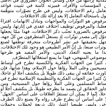
مكانية إزالتها من خلال وسائل الحوار، الضروري في الأصل
ن المؤسسات والأفراد، فميزته كامنة في تثبيت قواعد
تعامل رغم الاختلافات، وليس في طرح تصوّرات متوهّمة
ل باستحالة التعامل إلا بعد إزالة تلك الاختلافات.
مرفوض هو التوتّرات والمواجهات وتبادل الاتهامات افتراءً
عصّبا، والمرفوض توظيف اختلاف عقدي في إثارتها، وليس
مرفوض بالضرورة تجنّب ذكر الاختلافات، فهذا ممّا يجعلها
حوّل إلى مصدر توتّرات، إذ يستغلّ المتطرفون من كلّ جهة،
جهل بحقيقتها عبر نشر أطروحات منحرفة توظّفها لصنع
وترات صنعا، بل إنّ الأمر الطبيعي هو وجود تلك الاختلافات،
ذا ما يعنيه التعدّد الديني، والأمر المفيد هو طرحها
موضوعي المنهجي، فهذا ما يمنع استغلالها المتطرّف.
ّ كثيرا من الجهات الفكرية والكنسية تطرح في أوساط
مسيحيين وعلى الملأ رؤاها حول الإسلام، وهذا شأنها، فإن
اوزت حقائقه لن يبقى ذلك طويلا بل ينكشف آجلا أو عاجلا،
نّ كثيرا من الجهات الفكرية والتنظيمية الإسلامية تطرح في
ساط المسلمين وعلى الملأ رؤاها حول المسيحية، ومن
جاوز الحقائق لن يصمد ما يطرحه طويلا، بل ينكشف آجلا أو
جلا، إنّما لا يمكن أن تستقرّ العلاقات على أساس "الجهل"
ا على أساس أن يطرح طرف رؤاه ولا يصنع ذلك الطرف
آخر، وليس طبيعيا اعتبار ذلك ذريعة لحملات وحملات