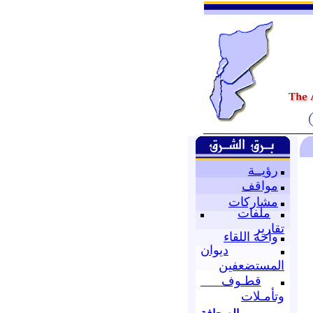
رؤيــة
مواقف
مشاركات
ملفات
تقارير
واحة اللقاء
ديوان
المستضعفين
قطـوف
وتأمـلات