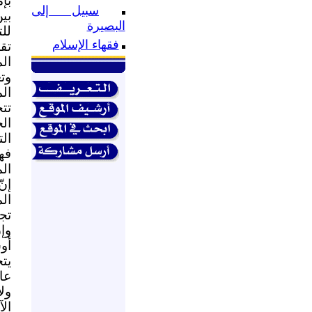
بإ
سبيل إلى
بي
البصيرة
لل
فقهاء الإسلام
تقو
ال
وت
ال
تت
ال
الت
فه
ال
إن
ال
تج
وإ
أو
يت
عا
ول
ال