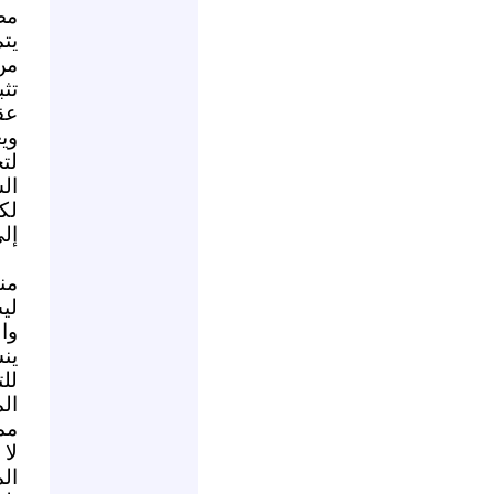
مض
يت
من
تث
عق
وي
لت
ال
لك
إل
منا
لي
وا
ين
لل
ال
مما
لا
ال