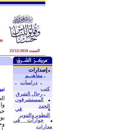
السبت 25/12/2010
إصدارات
ـ
مفاهيــم
ـ
دراسات
ـ
نب
كتب
ـ
رجال الشرق
ال
المستشرقون
وا
الجدد
في
حي
التطويروالتنوير
بو
حوارات في
وح
مدارات