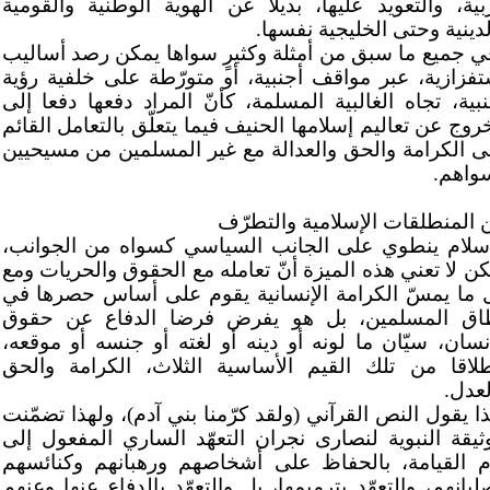
بية، والتعويد عليها، بديلا عن الهوية الوطنية والقومية
لدينية وحتى الخليجية نفسها.
ي جميع ما سبق من أمثلة وكثيرٍ سواها يمكن رصد أساليب
تفزازية، عبر مواقف أجنبية، أو متورّطة على خلفية رؤية
نبية، تجاه الغالبية المسلمة، كأنّ المراد دفعها دفعا إلى
روج عن تعاليم إسلامها الحنيف فيما يتعلّق بالتعامل القائم
ى الكرامة والحق والعدالة مع غير المسلمين من مسيحيين
واهم.
ن المنطلقات الإسلامية والتطرّف
إسلام ينطوي على الجانب السياسي كسواه من الجوانب،
كن لا تعني هذه الميزة أنّ تعامله مع الحقوق والحريات ومع
 ما يمسّ الكرامة الإنسانية يقوم على أساس حصرها في
اق المسلمين، بل هو يفرض فرضا الدفاع عن حقوق
إنسان، سيّان ما لونه أو دينه أو لغته أو جنسه أو موقعه،
طلاقا من تلك القيم الأساسية الثلاث، الكرامة والحق
لعدل.
ذا يقول النص القرآني (ولقد كرّمنا بني آدم)، ولهذا تضمّنت
وثيقة النبوية لنصارى نجران التعهّد الساري المفعول إلى
م القيامة، بالحفاظ على أشخاصهم ورهبانهم وكنائسهم
بانهم، والتعهّد بترميمها، بل والتعهّد بالدفاع عنها وعنهم