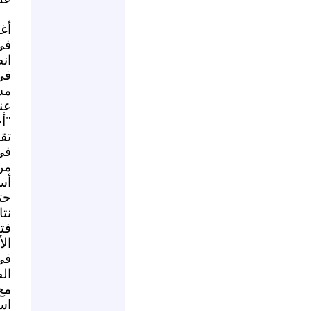
أغ
في
ان
في
مس
عن
"أ
تقت
في
مرة
أس
حت
نت
فت
ال
في
ال
مع
اس