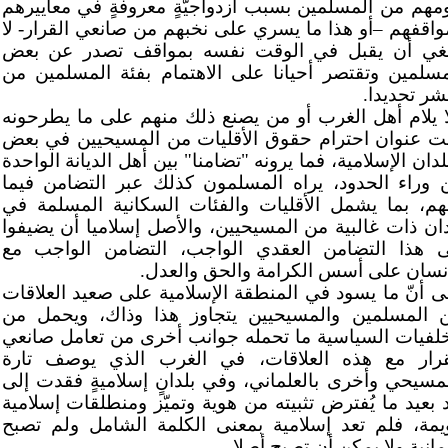
ومهم من المسلمين بسبب ازدواجيّةٍ معروفةٍ في معاييرهم
واقفهم –أو هذا ما يسري على نخبهم من صانعي القرار- لا
بغي أن يقبل في الوقت نفسه بمواقف تصدر عن بعض
مسلمين وتقتصر أحيانا على الاهتمام بفئة المسلمين من
شر تحديدا.
ا يلام أهل الغرب أو من يصنع ذلك منهم على ما يطرحونه
ت عنوان احترام حقوق الأقليات من المسيحيين في بعض
لدان الإسلامية، فما يرونه "تضامنا" بين أهل الديانة الواحدة
 وراء الحدود، يراه المسلمون كذلك عبر التضامن فيما
نهم، بما يشمل الأقليات والفئات السكانية المسلمة في
دان ذات غالبية من المسيحيين، والأصل إسلاميا أن يضيفوا
ى هذا التضامن العقدي الواجب، التضامن الواجب مع
إنسان على أسس الكرامة والحق والعدل.
ى أنّ ما يسود في المنطقة الإسلامية على صعيد العلاقات
ن المسلمين والمسيحيين يتجاوز هذا وذاك، ويحمل من
خلفيات السياسية ما تحمله جوانب أخرى من تعامل صانعي
قرار مع هذه العلاقات، في الغرب الذي يوصف تارة
لمسيحي وأخرى بالعلماني، وفي بلدانٍ إسلاميةٍ فقدت إلى
 بعيد ما يُفترض تثبيته من هوية وتميّز ومنطلقات إسلامية
يمة، فلم تعد إسلامية بمعنى الكلمة الشامل ولم تصبح
انية ولا يمكن أن تصبح أصلا.