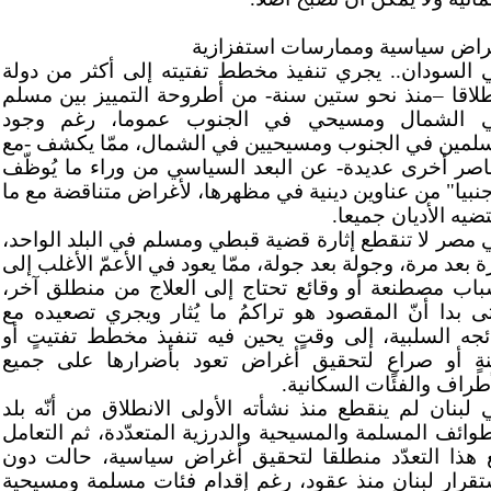
راض سياسية وممارسات استفزازية
 السودان.. يجري تنفيذ مخطط تفتيته إلى أكثر من دولة
طلاقا –منذ نحو ستين سنة- من أطروحة التمييز بين مسلم
 الشمال ومسيحي في الجنوب عموما، رغم وجود
لمين في الجنوب ومسيحيين في الشمال، ممّا يكشف -مع
اصر أخرى عديدة- عن البعد السياسي من وراء ما يُوظّف
جنبيا" من عناوين دينية في مظهرها، لأغراض متناقضة مع ما
ضيه الأديان جميعا.
 مصر لا تنقطع إثارة قضية قبطي ومسلم في البلد الواحد،
 بعد مرة، وجولة بعد جولة، ممّا يعود في الأعمّ الأغلب إلى
باب مصطنعة أو وقائع تحتاج إلى العلاج من منطلق آخر،
ى بدا أنّ المقصود هو تراكمُ ما يُثار ويجري تصعيده مع
ائجه السلبية، إلى وقتٍ يحين فيه تنفيذ مخطط تفتيتٍ أو
نةٍ أو صراعٍ لتحقيق أغراض تعود بأضرارها على جميع
أطراف والفئات السكانية.
 لبنان لم ينقطع منذ نشأته الأولى الانطلاق من أنّه بلد
طوائف المسلمة والمسيحية والدرزية المتعدّدة، ثم التعامل
 هذا التعدّد منطلقا لتحقيق أغراض سياسية، حالت دون
تقرار لبنان منذ عقود، رغم إقدام فئات مسلمة ومسيحية