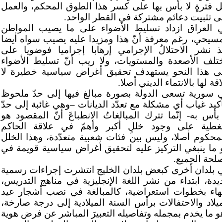
ل فترةٍ لا بأس بها على كسر هذا الطوق المحكم، والعمل
ى تثبيت دعائم مشتركة في القطر الواحد.
 العراق ازداد تسليط الأضواء على ما يصيب المواطن
مسيحي، رغم معرفة أنّ هذا ومزيدا عليه يصيب سواه أيضا
ذ نشر الاحتلالُ الإجرامي إرهابا إجراميا فوضويا على
تلف الأصعدة والمستويات، ولا ريب أنّ تسليط الأضواء
ى هذا النحو يستهدف تحقيق أغراض سياسية خطيرة لا
قة لها بالانتماء الديني أصلا.
 سورية تسعى الدولة بصورة مبالغ فيها إلى حدّ ملحوظ
أكيد غياب أي مشكلة مع تعدّد الديانات –وهي غائبة إلى حدّ
 بأس به- إنّما تترك المبالغاتُ الانطباعَ أنّ المقصود هو
تغطية على وجود خللٍ أكبر وأهمّ في علاقة الحاكم
لمحكوم أصلا، وليس بين فئات شعبية متعدّدة، وهذا الخلل
 ما ينبغي التركيز عليه لتحقيق أغراض سياسية قويمة في
لحة الجميع.
 بلدان أخرى كبعض بلدان الخليج انتشرت إجراءات رسمية
يدة، ابتداء من نشر اللغة الإنجليزية في مناهج التدريس،
تهاء بخطوات استعراضية، كالمبالغة في نصب أشجار عيد
ميلاد والاحتفالات برأس السنة الميلادية إلى درجة صارخة،
و ما يخدم بمجمله وتفاصيله التعبيرَ المباشر عن فرض هوية