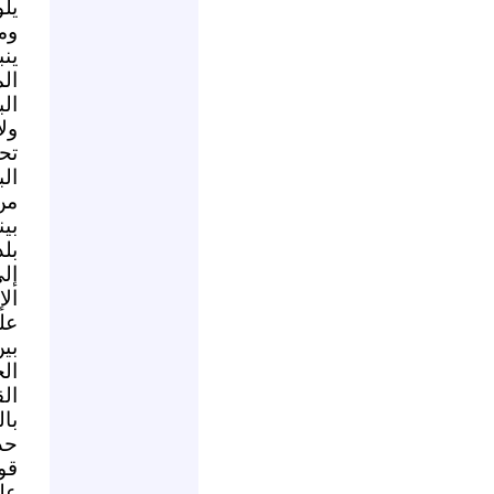
يل
وم
ين
ال
الب
ول
تح
الب
من
بي
بل
إل
ال
عل
بي
ال
ال
با
حد
قو
علم