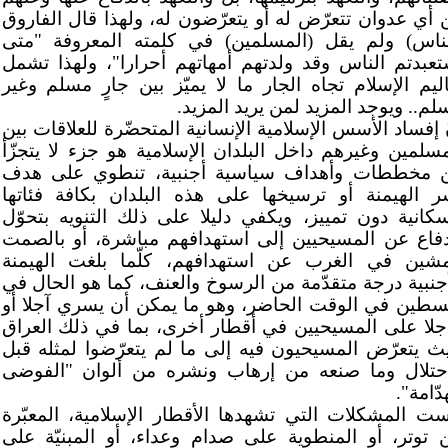
 أي عدوان تتعرّض له أو يتعرّضون له، ولهذا قال الفاروق
لناس) ولم يقل (المسلمين) في كلمته المعروفة "متى
تعبدتم الناس وقد ولدتهم أمهاتهم أحرارا"، ولهذا تشمل
اليم الإسلام تجاه الجار ما لا يميّز بين جارٍ مسلم وغير
لم.. ويوجد المزيد لمن يريد المزيد.
ّ إفساد الأسس الإسلامية الإنسانية المتحضّرة للعلاقات بين
مسلمين وغيرهم داخل البلدان الإسلامية هو جزء لا يتجزّأ
 مخططات وأهداف سياسية أجنبية، تنطوي على هدف
ر الهيمنة أو ترسيخها على هذه البلدان بكافة فئاتها
سكانية دون تمييز، ويكفي دليلا على ذلك التنويه بتحوّل
دفاع عن المسيحيين إلى استهدافهم مباشرة، أو بالصمت
مشين في الغرب عن استهدافهم، كلّما بلغت الهيمنة
أجنبية درجة متقدّمة من الرسوخ والعنف، كما هو الحال في
سطين في الوقت الحاضر، وهو ما يمكن أن يسري آجلا أو
جلا على المسيحيين في أقطار أخرى، بما في ذلك العراق
ث يتعرّض المسيحيون فيه إلى ما لم يتعرّضوا لمثله قبل
احتلال وما صنعه من إرهاب ونشره من ألوان "الفوضى
دّامة".
ست المشكلات التي تشهدها الأقطار الإسلامية، المعبّرة
 توتر، أو المنطوية على صدام وعداء، أو المبنيّة على