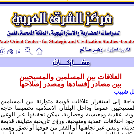
ـ
ـ
العلاقات بين المسلمين والمسيحيين
بين مصادر إفسادها ومصدر إصلاحها
يل شبيب
حاجة إلى استقرار علاقات قويمة متوازنة بين المسلمين
لمسيحيين عموما وداخل البلدان الإسلامية تخصيصا حاجة
وية، عقدية ومعيشية وحضارية، يمكن تحقيقها عبر الوعي
جود اختلافات عقدية ومنهجية، ورؤى تاريخية متباينة، قديمة
ديثة، وليس عبر تجاهلها أو القفز من فوقها أو تصوّر وهمي