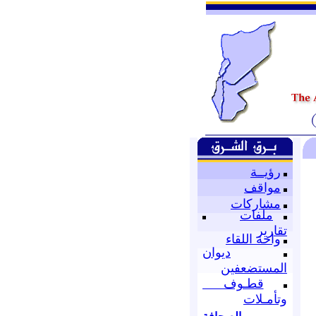
رؤيــة
مواقف
مشاركات
ملفات
تقارير
واحة اللقاء
ديوان
المستضعفين
قطـوف
وتأمـلات