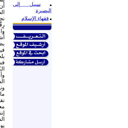
سبيل إلى
أن
البصيرة
ال
نح
فقهاء الإسلام
رِ
وا
أش
بظ
في
بل
فس
ال
وأ
ال
ون
ما
نق
مع
إن
ال
يو