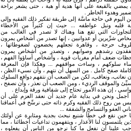
 يمضي بالقبعة على أنها هدية أو هبة ، حتى يشعر براحة
ضمير وهدوء الخاطر .
ن اليوم في حاجة ماسَّة إلى طريقة تفكير ذلك الفقيه وإلى
قَّة قلبه ونبل عواطفه ... حيث إن كثيراً من الأخطاء
لتجاوزات التي تقع هنا وهناك لا تصدر في الغالب من
خاص شرِّيرين أو عدوانيين ، إنها تصدر من أشخاص يمرون
روف حرجة ، وقاهرة تجعلهم يخضعون لضغوطاتها ،
فقدون رشدهم وصوابهم ، وتصدر من أشخاص يمرون
حظات ضعف أمام مغريات قوية ، وأشخاص أساؤوا الفهم ،
اء سلوكهم ، وساءت مواقفهم ... وهكذا فإن المعرفة
كاملة صفح كامل . من السهل أن نتهم ، وأن نسيء الظن ،
ن نعاتب، ونعاقب، لكن من الصعب أن نتفهم دوافع السلوك
سيِّئ والموقف الرديء ، ومن الصعب أن نعذر ، وأن نصفح ،
واسي ، إن هذه الأمور تحتاج إلى شفافية ورقة وإبداع .
 أجمل ونحن في بداية عام جديد أن نعقد العزم على أن
بس من روح ذلك الفقيه وكرم ذاته حتى نرسِّخ في أعماقنا
اني العفو والتسامح والشفقة ...
نا حين نقع في خطأ شنيع نبحث بجدية ومثابرة عن أولئك
ذين يلتمسون لنا الأعذار ، ويتفهمون تداعيات أخطائنا ، مما
جب علينا أن نفعل ما كنا نرجو من الناس أن يفعلوه ،