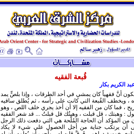
ـ
ـ
قُبعة الفقيه
بد الكريم بكار
كون أنَّ فقهياً كان يمشي في أحد الطرقات ، وإذا بلصٍّ يمد
ه ، ويخطف القُبعة التي كانت على رأسه ، ثم يُطلق ساقيه
ريح ، فما كان من الفقيه إلا أن أخذ يجري خلف اللص ، وهو
ول : وهبتك ، قل قبلت ، وهبتُك قل قبلتُ ... قد شعر الفقيه
ن من المؤكد أن الحاجة المُلَّحة هي التي دفعت ذلك الرجل
ى أن يرتكب جناية من أجل الحصول على شيء لا يكاد
اوي خمسة دراهم ، فَرقَّ قلبه له ، وأحب أن يُعلمه بأن له