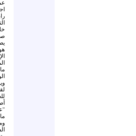
عم
اجت
را
ال
خا
صغ
يص
هو
الإ
ال
ما
ال
وي
لق
لل
أص
"ع
ما
وم
ال