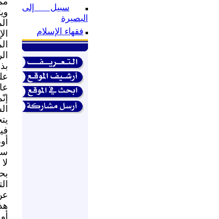
مم
سبيل إلى
وي
البصيرة
ال
فقهاء الإسلام
ال
ال
ال
بذ
عل
عال
إن
ال
يتح
في
أو
سب
لا
بح
ال
عن
هذه
أو