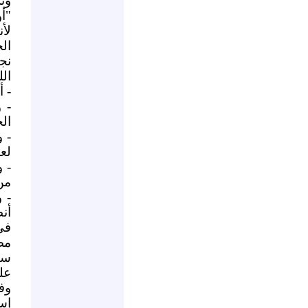
وت
"أ
لأ
ال
نج
الل
- 
- 
الج
- 
لع
- 
من
- 
أن
في
مض
سي
عل
وف
إس