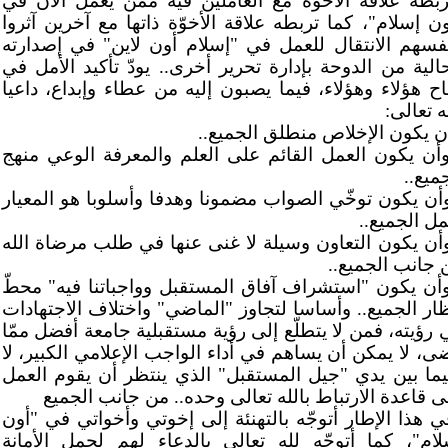
ربطه علاقة الأخوة مع العاملين فيه ممّن يعمل الآن في
ون إسلام"، كما تربطه علاقة الأخوّة ذاتها مع آخرين آثروا
نفسهم الانتقال للعمل في "إسلام أون لاين" في إصدارته
حالية من الدوحة بإدارة تحرير أخرى.. يودّ تأكيد الأمل في
اح هؤلاء وهؤلاء، فيما يصبون إليه من عطاء وإبداع، داعيا
ه تعالى:
أن يكون الإخلاص منطلق الجميع..
وأن يكون العمل القائم على العلم والمعرفة الوعي منهج
ميع..
وأن يكون توخّي الصواب مضمونا وهدفا وأسلوبا هو المعيار
مل الجميع..
وأن يكون التعاون وسيلة لا غنى عنها في طلب مرضاة الله
 جانب الجميع..
وأن يكون "استشراف آفاق المستقبل وواجباتنا فيه" محطّ
ظار الجميع.. وأساسا لتجاوز "الماضي" واختلاف الاجتهادات
 رؤيته، فمن لا يتطلّع إلى رؤية مستقبلية جامعة أفضل ممّا
ى، لا يمكن أن يساهم في أداء الواجب الإعلامي الكبير، لا
ما بين يدي "جيل المستقبل" الذي ينتظر أن يقوم العمل
ى قاعدة الارتباط بالله تعالى وحده.. من جانب الجميع
ي هذا الإطار أتوجّه بالتهنئة إلى إخوتي وأخواتي في "أون
لام"، كما أتوجّه لله تعالى بالدعاء لهم لحمل الأمانة