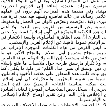
ّن عمل في الموقع السابق، ويعمل في الموقع الجديد،
تمتعون بميزات عديدة، إضافة إلى قدرتهم التحريرية
مهنية، وفي مقدمة هذه الميزات، أنّهم يرون في عملهم
إعلامي رسالة، في عالم نعاصره ونشهد فيه مدى ندرة هذه
ميزة، وكيف تعرّضت وتتعرّض لألوان من الحصار والضغوط،
رسمية وغير الرسمية، من القريب ومن البعيد.. ولا أعني
لك هذه الكوكبة المتميّزة في "أون إسلام" فقط، ولا يخفى
ى القارئ أنّ هذه الظاهرة المأساوية، واسعة الانتشار في
م الإعلام عموما، ناهيك عن الإعلام العربي والإسلامي.
ّما ليس الغرض من هذه الكلمات الموجزة الإعراب عن
سرور بنجاح مشروع أون إسلام –والنجاح الأكبر هو ما
قق من خلاله مستقبلا بإذن الله- ولا التوجّه بتهنئة للعاملين
ه، ولا تكرار ما سبق طرحه حول ملابسات ما صُنع بإسلام
ن لاين، وسبق أن نشر "مداد القلم" في ذلك ما يكفي، كما
ق ثبات كاتب هذه السطور على علاقته الأخوية بالعاملين،
 سيما من شبيبة المحرّرين والمحرّرات في أون إسلام..
يث يمكنه بمناسبة افتتاحه الرسميّ بعد فترة البث
تجريبي أن يسجّل بعض الملاحظات الموجزة للغاية، الصادرة
 الإخلاص بإذن الله، وعن تقدير أوضاع الإعلام الإسلامي
 الأيام عموما:
لا: إذا اختلفت الاجتهادات، وإن وصل الاختلاف إلى درجة