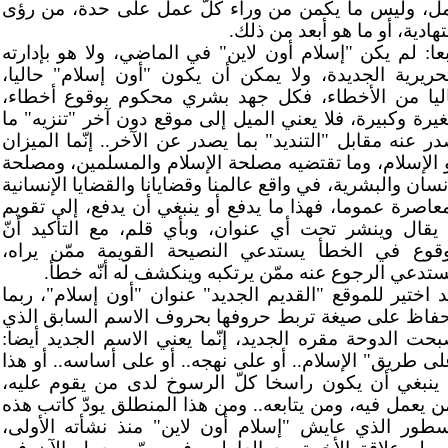
ل، وليس ما يكمن من وراء كلّ عمل على حدة، من رؤى
هادية، أو ما هو أبعد من ذلك.
بعا: لم يكن "إسلام أون لاين" في الماضي، ولا هو بإدارته
تحريرية الجديدة، ولا يمكن أن يكون "أون إسلام" حاليا،
ليا من الأخطاء، فكل جهد بشري محكوم بوقوع أخطاء،
يرة وكبيرة، فلا يعني الميل إلى موقع دون آخر "تنزيه" ما
در عنه مقابل "التنديد" بما يصدر عن الآخر.. إنّما الميزان
 الإسلام، وما تقتضيه مصلحة الإسلام والمسلمين، ومصلحة
نسان والبشرية، في واقع عالمنا وقضايانا والقضايا الإنسانية
معاصرة عموما، فهذا ما يدفع أو ينبغي أن يدفع، إلى تقويم
 يقال وينشر تحت أي عنوان، وبأي قلم، مع التأكيد أنّ
وقوع في الخطأ يستدعي النصيحة القويمة ممّن يراه،
ستدعي الرجوع عنه ممّن يرتكبه وينكشف له أنّه خطأ.
د اختير للموقع "القديم الجديد" عنوان "أون إسلام"، ربما
حفاظ على صيغة تربط حروفها بحروف الاسم السابق الذي
بحت الدوحة مقره الجديد، إنّما يعني الاسم الجديد أيضا:
لى طريق" الإسلام.. أو على نهجه.. أو على أساسه.. أو هذا
 ينبغي أن يكون راسخا كلّ الرسوخ لدى من يقوم عليه،
ن يعمل فيه، ومن يتابعه.. ومن هذا المنطلق يودّ كاتب هذه
سطور الذي عايش "إسلام أون لاين" منذ نشأته الأولى،