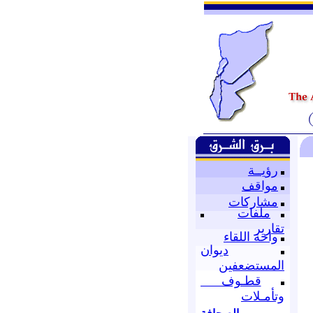
رؤيــة
مواقف
مشاركات
ملفات
تقارير
واحة اللقاء
ديوان
المستضعفين
قطـوف
وتأمـلات