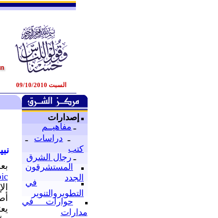
السبت 09/10/2010
إصدارات
ـ
مفاهيــم
ـ
دراسات
ـ
كتب
نب
ـ
رجال الشرق
بع
المستشرقون
bic
الجدد
في
ال
التطويروالتنوير
أص
حوارات في
يع
مدارات