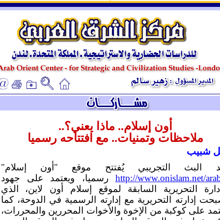
ـ
ـ
أون إسلام.. ماذا يعني؟..
ملاحظات وتمنيات.. مع افتتاحه رسميا
يل شبيب
د البث التجريبي يُفتتح موقع "أون إسلام"
http://www.onislam.net/ara
رسميا، ويعتمد على جهود
إدارة التحريرية السابقة لموقع إسلام أون لاين، الذي
بحت إدارته التحريرية مع إدارته الرسمية في الدوحة، كما
تمد على كوكبة من الإخوة والأخوات المحررين والمحررات،