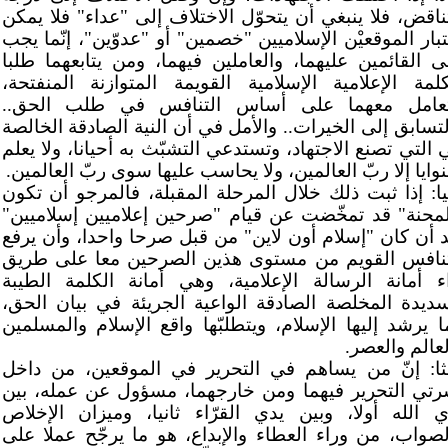
تناقض، فلا ينبغي أن يتحوّل الاختلاف إلى "عداء" فلا يمكن
تبار الموقعيْن الإسلاميين "خصمين" أو "عدوّين"، إنّما يجب
ى القائمين عليهما، والعاملين فيهما، ومن يتابعهما طلبا
كلمة الإعلامية الإسلامية القويمة المتوازنة المنفتحة،
تعامل معهما على أساس التنافس في طلب الحق..
لتسابق إلى الخيرات.. والأمل في أن النية الصادقة الخالصة
 التي تصنع الاجتهاد، وتستدعي التشبّث به أحيانا، ولا يعلم
نوايا إلا ربّ العالمين، ولا يحاسب عليها سوى ربّ العالمين.
نيا: إذا ثبت ذلك خلال المرحلة المقبلة، فالمرجو أن تكون
لمحنة" قد تمخّضت عن قيام "صرحين إعلاميين إسلاميين"
د أن كان "إسلام أون لاين" من قبل صرحا واحدا، وأن يرفع
تنافس القويم من مستوى هذين الصرحين معا على طريق
اء أمانة الرسالة الإعلامية، وهي أمانة الكلمة الطيبة
سديدة المخلصة الصادقة الواعية الجريئة في بيان الحق،
ا يرشد إليها الإسلام، ويتطلبّها واقع الإسلام والمسلمين
لعالم والعصر.
لثا: إنّ من يساهم في التحرير في الموقعين، من داخل
رتي التحرير فيهما ومن خارجهما، مسؤول عن عمله، بين
ي الله أولا، وبين يدي القرّاء ثانيا، وميزان الإخلاص
لصواب، من وراء العطاء والإبداع، هو ما يرجّح عملا على