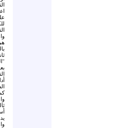
ال
اع
عل
لل
ال
وا
هي
بال
ثا
"ا
بع
ال
أد
ال
كم
وا
ثا
أس
يد
وا