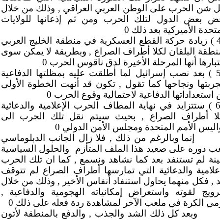
ل شن الحرب على الوطن العربي العراقي , وذلك من خلال
ض بعض الدول لتلك الحرب ومن ثم إذعانها للولايات
تحدة الأميركية بعد ذلك 0
( 4 ) زيادة حركة القطع العسكرية في منطقة الخليج العربي
نطقة البلقان لكلا أطراف الصراع , وبطريقة لا يمكن سوى
بارها أنها المرحلة الأخيرة لدق ناقوس الحرب 0
( 5 ) بعد نصب إسرائيل لما أطلقت عليه بمظلتها الدفاعية
جربتها ونجاحها كما تقول , تكون قد أنهت الخطوة الأولى
استعداداتها الدفاعية لاحتمالية وقوع الحرب 0
( 6 ) ستتزايد في نهاية المطاف الحرب الإعلامية والدعائية
لا أطراف الصراع , بحيث سيتم نقل تلك الحرب الى
اليس الأمم المتحدة ومجلس الأمن الدولي 0
إنما وبالرغم من ذلك , فلا زال الجانب الدبلوماسي
عب دوره على صعيد هذا الملف المتأزم
والحلول السياسية
لينة لم تستنفد بعد كما نشاهد ونسمع , كما ان تلك الحرب
إعلامية والدعائية التي تمارسها أطراف الصراع لم تتوقف
د , فكل منهما يحاول استنفاد أنفاس الأخير , وذلك من خلال
ترويج لقوته واستعراض إمكانياته الهجومية والدفاعية ,
مي الكرة في ملعب الآخر لمشاهدة ردة فعله على ذلك 0
وبعد كل ذلك الشد والجذب , والدفع بالمنطقة لأتون