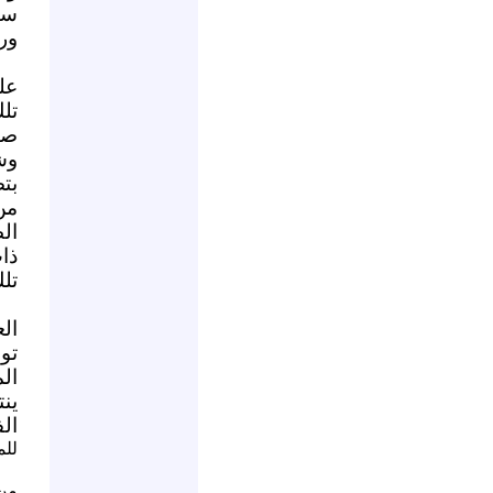
سا
ور
عل
تل
صف
وش
بت
من
ال
ذا
تلك
ال
تو
ال
ين
ال
للم