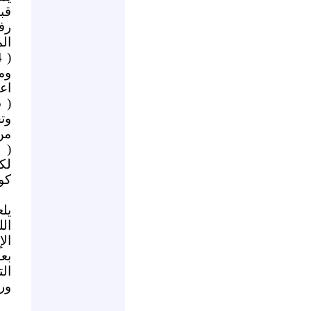
قب
رف
الم
وم
اعت
وت
من 
لك
كو
يل
ال
ال
بع
ال
ور