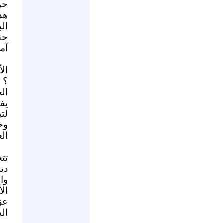
حر
ال
حق
آم
ال
؟ 
ال
يف
لت
وخ
الع
دي
وا
ال
عز
الظ