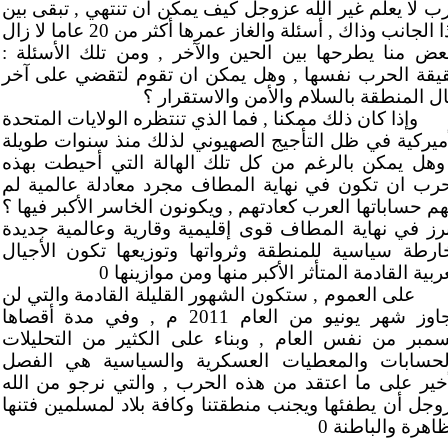
ب لا يعلم غير الله عزوجل كيف يمكن ان تنتهي , تبقى بين
هذا الجانب وذاك , أسئلة والغاز عمرها أكثر من 20 عاما لا زال
بعض منا يطرحها بين الحين والآخر , ومن تلك الأسئلة :
يقة الحرب نفسها , وهل يمكن ان تقوم لتقضي على آخر
ال المنطقة بالسلام والأمن والاستقرار ؟
وإذا كان ذلك ممكنا , فما الذي تنتظره الولايات المتحدة
أميركية في ظل التأجيج الصهيوني لذلك منذ سنوات طويلة
وهل يمكن بالرغم من كل تلك الهالة التي أحيطت بهذه
حرب ان تكون في نهاية المطاف مجرد معادلة عالمية لم
هم حساباتها العرب كعادتهم , ويكونون الخاسر الأكبر فيها ؟
برز في نهاية المطاف قوى إقليمية وقارية وعالمية جديدة
ارطة سياسية للمنطقة وثرواتها وتوزيعها تكون الأجيال
ربية القادمة المتأثر الأكبر منها ومن موازينها 0
على العموم , ستكون الشهور القليلة القادمة والتي لن
تتجاوز شهر يونيو من العام 2011 م , وفي مدة أقصاها
سمبر من نفس العام , وبناء على الكثير من التحليلات
لحسابات والمعطيات العسكرية والسياسية هي الفصل
أخير على ما اعتقد من هذه الحرب , والتي نرجو من الله
وجل أن يطفئها ويجنب منطقتنا وكافة بلاد لمسلمين فتنها
اهرة والباطنة 0