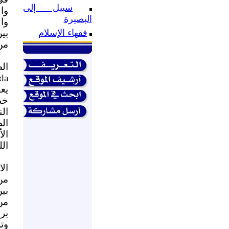
سبيل إلى
وا
البصيرة
وا
بين
فقهاء الإسلام
من
ال
da
يع
خط
ال
ال
ال
الل
ال
من
بين
من
بر
وت