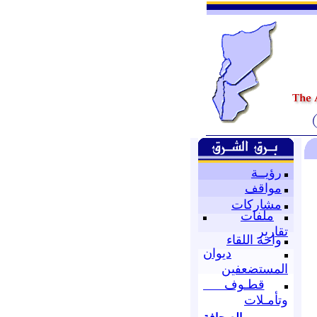
رؤيــة
مواقف
مشاركات
ملفات
تقارير
واحة اللقاء
ديوان
المستضعفين
قطـوف
وتأمـلات