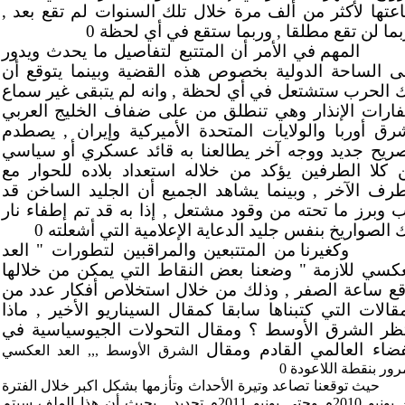
عتها لأكثر من ألف مرة خلال تلك السنوات لم تقع بعد ,
بما لن تقع مطلقا , وربما ستقع في أي لحظة 0
المهم في الأمر أن المتتبع لتفاصيل ما يحدث ويدور
ى الساحة الدولية بخصوص هذه القضية وبينما يتوقع أن
ك الحرب ستشتعل في أي لحظة , وانه لم يتبقى غير سماع
ارات الإنذار وهي تنطلق من على ضفاف الخليج العربي
رق أوربا والولايات المتحدة الأميركية وإيران , يصطدم
صريح جديد ووجه آخر يطالعنا به قائد عسكري أو سياسي
 كلا الطرفين يؤكد من خلاله استعداد بلاده للحوار مع
طرف الآخر , وبينما يشاهد الجميع أن الجليد الساخن قد
ب وبرز ما تحته من وقود مشتعل , إذا به قد تم إطفاء نار
 الصواريخ بنفس جليد الدعاية الإعلامية التي أشعلته 0
وكغيرنا من المتتبعين والمراقبين لتطورات " العد
عكسي للازمة " وضعنا بعض النقاط التي يمكن من خلالها
قع ساعة الصفر , وذلك من خلال استخلاص أفكار عدد من
مقالات التي كتبناها سابقا كمقال السيناريو الأخير , ماذا
تظر الشرق الأوسط ؟ ومقال التحولات الجيوسياسية في
فضاء العالمي القادم ومقال
الشرق الأوسط ,,, العد العكسي
رور بنقطة اللاعودة 0
حيث توقعنا تصاعد وتيرة الأحداث وتأزمها بشكل اكبر خلال الفترة
من يونيو 2010م وحتى يونيو 2011م تحديد , بحيث أن هذا الملف سيتم