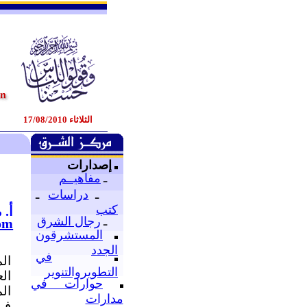
الثلاثاء 17/08/2010
إصدارات
ـ
مفاهيــم
ـ
دراسات
ـ
كتب
أ.
ـ
رجال الشرق
om
المستشرقون
الجدد
في
ال
التطويروالتنوير
ال
حوارات في
ال
مدارات
في