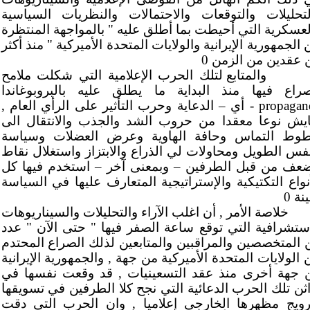
لتحليلات والتوقعات والاحتمالات والنظريات السياسية
لعسكرية التي أحيطت بما أطلق عليه " بالمواجهة المنتظرة
 الجمهورية الإيرانية والولايات المتحدة الأميركية " منذ أكثر
 عقدين من الزمن 0
والمتابع لتلك الحرب الإعلامية التي شكلت ملامح
صراع فيها منذ البداية ما يطلق عليه بالبروبوغاندا
propagan
- أي – الدعاية وحرب التأثير على الرأي العام ,
ايش نوعا معقدا من حروب الشد والجذب والانتقال الى
وط التماس وحافة الهاوية وعرض العضلات وسياسة
نفس الطويل ومحاولات لي الذراع والابتزاز واستغلال نقاط
ضعف من قبل الطرفين – وبمعنى آخر – استخدم فيها كل
أنواع التكتيكية والإستراتيجية المتعارف عليها في السياسة
ينة 0
خلاصة الأمر , أن اغلب الآراء والتحليلات والسيناريوهات
استشرافية التي توقع ساعة الصفر فيها " حتى الآن " عدد
 المتخصصين والمراقبين والمتابعين لذلك الصراع المحتدم
 الولايات المتحدة الأميركية من جهة , والجمهورية الإيرانية
 جهة أخرى منذ عقد التسعينيات , قد وقعت نفسها في
اثن تلك الحرب الدعائية التي نجح كلا الطرفين في تسويقها
رويج مظهرها الخارجي إعلاميا , وان الحرب التي دقت