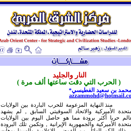
ـ
ـ
النار والجليد
( الحرب التي دقت ساعتها ألف مرة )
 محمد بن سعيد الفطيسي*
azzammohd@hotmail.c
منذ النهاية المزعومة للحرب الباردة بين الولايات
متحدة الأميركية والاتحاد السوفيتي السابق , لم يشهد
عالم حربا أكثر برودة مما هو حاصل اليوم بين الولايات
متحدة الأميركية والجمهورية الإيرانية , وتكمن تلك البرودة
 ذلك الكم الهائل من الفوضى الإعلامية والسيناريوهات