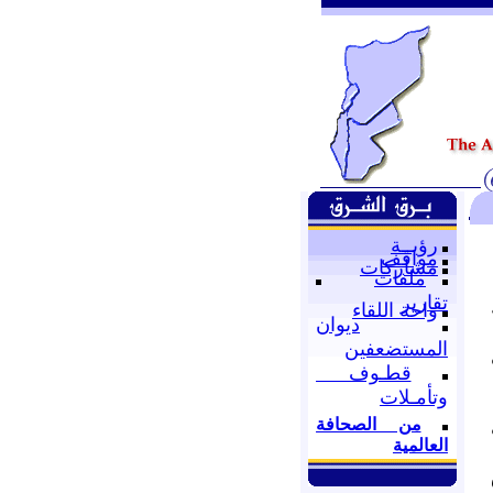
رؤيــة
مواقف
مشاركات
ملفات
تقارير
واحة اللقاء
ديوان
المستضعفين
قطـوف
وتأمـلات
من الصحافة
العالمية