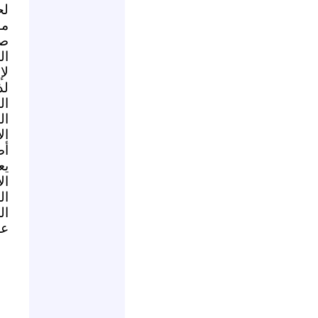
لح
مو
صف
ال
لإ
لذ
ال
ال
ال
أص
يع
ال
ال
ال
عس