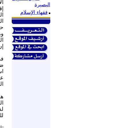
ال
البصيرة
إق
فقهاء الإسلام
ال
ال
حم
وم
ال
إن
في
ضر
اس
عل
ال
هذ
ال
لذ
لل
ثا