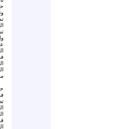
حر
وت
تم
ال
تس
وا
عل
ال
في
ال
ال
مع
حم
في
تص
ال
ال
قد
ال