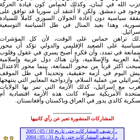
زب الله في لبنان، وكذلك لحماس كون قيادة الحركة
جود في دمشق. ولكن لا أعتقد أن سوريا قد توافق على
قة سياسية دون إعادة الجولان السوري كاملاً للسيادة
سورية، وهذا بعيد المنال في ظل السياسة التوسعية
سرائيل.
لك تراهن حماس على الوقت، لأن كل المؤشرات
سياسية على الصعيد الإقليمي والدولي تؤكد أن محور
ممانعة في تمدد، وأن فكره أصبح يسري في عقول وقلوب
أمة العربية والإسلامية، وأن هناك دول عربية وإسلامية
بحت أكثر قرباً من محور الممانعة، بينما محور الاعتدال
يش اليوم في أزمة حقيقية، وتحديداً في ظل الموقف
إسرائيلي من عملية السلام، وازدواجية المعايير التي ينتهجها
غرب مع إسرائيل، كذلك الأزمة التي تمر بها الولايات
متحدة الأمريكية سواء كانت هذه الأزمة اقتصادية أم
كرية كالذي يدور في العراق وباكستان وأفغانستان.
-------------------------
المشاركات المنشورة تعبر عن رأي كاتبيها
ـ أرشيف المشاركات حتى تاريخ 10 / 05 / 2005
ـ أرشيف المشاركات حتى تاريخ 31 / 05 / 2004