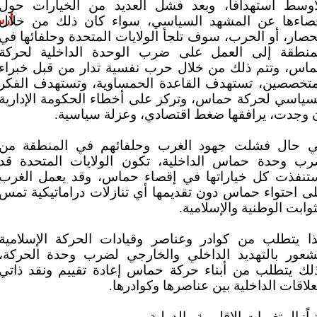
أوسط استهدافاً، وبعد فشل العديد من الخيارات حول
صاءها عن المشهد السياسي، سواء كان ذلك من خلال
أرس
حصار، أو الحرب، سوف تلجأ الولايات المتحدة وحلفائها في
منطقة إلى العمل على ضرب الوحدة الداخلية لحركة
اس، وتتم ذلك من خلال حرب نفسية تدار من قبل خبراء
تخصصين، تستهدف القاعدة الحمساوية، وتستهدف الفكر
سياسي لحركة حماس، وتركز على أخطاء الحكومة الإدارية
 وجدت، يرافقها ضغط اقتصادي، وعزلة سياسية.
 حال فشلت جهود الغرب وحلفائهم في المنطقة من
ب وحدة حماس الداخلية، تكون الولايات المتحدة قد
تنفذت كل خياراتها في إقصاء حماس، وقد يعمل الغرب
ى احتواء حماس دون تقديمها أي تنازلات دراماتيكية تمس
ثوابت الوطنية والإسلامية.
ا يتطلب من كوادر وعناصر وقيادات الحركة الإسلامية
شعور بالتهديد الداخلي والخارجي لضرب وحدة الحركة،
لك يتطلب من أبناء حركة حماس إعادة تقييم ونقد ذاتي
علاقات الداخلية بين عناصرها وكوادرها.
نياً: المتغيرات الإقليمية والدولية