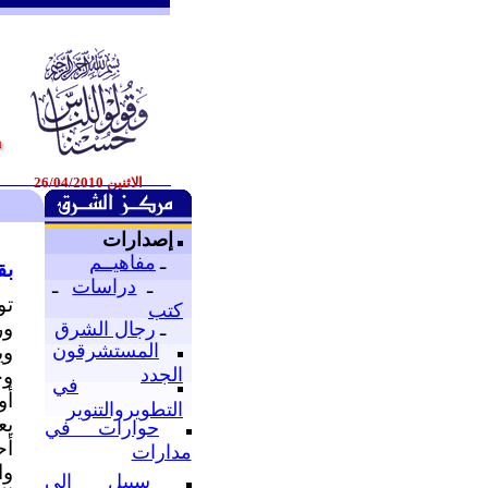
الاثنين 26/04/2010
إصدارات
ـ
مفاهيــم
بق
ـ
دراسات
ـ
تو
كتب
ور
ـ
رجال الشرق
المستشرقون
وي
الجدد
وح
في
أو
التطويروالتنوير
يع
حوارات في
أح
مدارات
وا
سبيل إلى