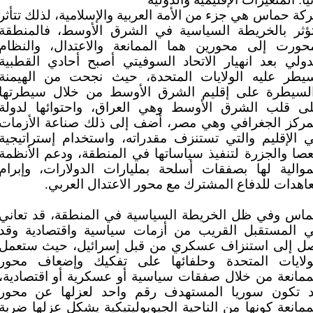
كة حماس هي جزء من الأمة العربية والإسلامية، لذلك تتأثر
ؤثر بالخريطة السياسية في الشرق الأوسط، فالمنطقة
حورت إلى محورين هما الممانعة والاعتدال، والنظام
دولي بعد انهيار الاتحاد السوفيتي أصبح أحادي القطبية
يطر عليه الولايات المتحدة، حيث نجحت من الهيمنة
لسيطرة على إقليم الشرق الأوسط من خلال سيطرتها
ى قلب الشرق الأوسط وهي العراق، واحتوائها لدولة
مركز الجغرافي وهي مصر، أضف إلى ذلك صناعة الأزمات
 الإقليم والتي تستنزف مقدراته، واستخدام إستراتيجية
عصا والجزرة لتنفيذ سياساتها في المنطقة، ودعم الأنظمة
موالية لها بصفقات أسلحة بمليارات الدولارات، وإبرام
اهدات للدفاع المشترك مع محور الاعتدال العربي.
اس وفي ظل الخريطة السياسية في المنطقة، قد تعاني
 المستقبل القريب من أزمات سياسية واقتصادية وقد
ل إلى استنزاف عسكري من قبل إسرائيل، حيث ستعمل
ولايات المتحدة وحلفائها على تفكيك وإضعاف محور
ممانعة من خلال صفقات سياسية أو عسكرية أو اقتصادية،
 تكون سوريا المستهدف رقم واحد لعزلها عن محور
ممانعة كونها من الناحية الجيوبوليتيكية يشكل عزلها ضربة