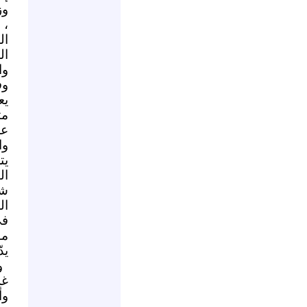
وز
، 
ال
ال
وا
وف
يع
مث
عل
وا
يت
ال
شع
ال
في
مو
يد
و
غز
وأ