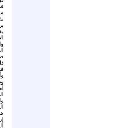
في
سو
تف
بر
يق
ال
وا
ال
ضد
ذا
فا
وأ
ود
أم
ال
وا
ال
هن
إن
إل