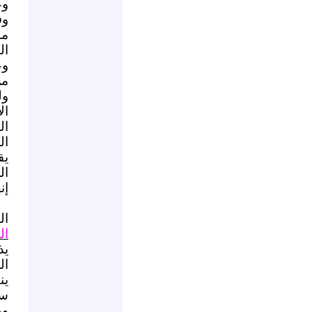
وع
وف
ما
ال
وع
من
ول
ال
ال
ال
يق
ال
إن
و
ال
ال
يذ
ال
ين
سم
وه