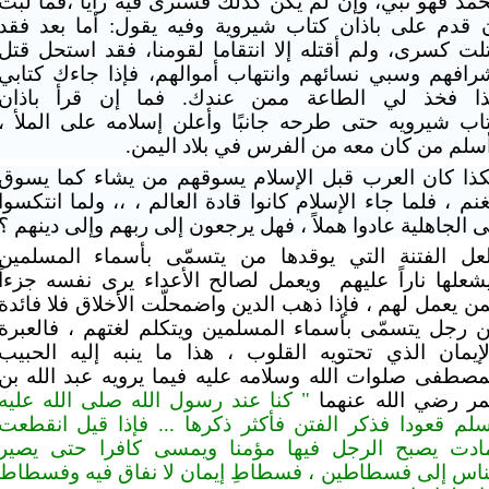
مد فهو نبي، وإن لم يكن كذلك فسنرى
فيه رأيَا ،فما لبث
 قدم على باذان كتاب شيروية وفيه يقول: أما بعد فقد
لت
كسرى، ولم أقتله إلا انتقاما لقومنا، فقد استحل قتل
رافهم وسبي نسائهم وانتهاب
أموالهم، فإذا جاءك كتابي
ا فخذ لي الطاعة ممن عندك. فما إن قرأ باذان
اب
شيرويه حتى طرحه جانبًا وأعلن إسلامه على الملأ ،
سلم من كان معه من الفرس في بلاد
اليمن
.
ذا كان العرب قبل الإسلام يسوقهم من يشاء كما يسوق
غنم ، فلما جاء الإسلام كانوا قادة العالم ، ،، ولما انتكسوا
ى الجاهلية عادوا هملاً ، فهل يرجعون إلى ربهم وإلى دينهم ؟
عل الفتنة التي يوقدها من يتسمّى بأسماء المسلمين
شعلها ناراً عليهم
ويعمل لصالح الأعداء يرى نفسه جزءاً
ن يعمل لهم ، فإذا ذهب الدين واضمحلّت الأخلاق فلا فائدة
 رجل يتسمّى بأسماء المسلمين ويتكلم لغتهم ، فالعبرة
لإيمان الذي تحتويه القلوب ،
هذا ما ينبه إليه الحبيب
مصطفى صلوات الله وسلامه عليه فيما يرويه عبد الله بن
ر رضي الله عنهما
" كنا عند رسول الله صلى الله عليه
لم قعودا فذكر الفتن فأكثر ذكرها ... فإذا قيل انقطعت
ادت يصبح الرجل فيها مؤمنا ويمسى كافرا حتى يصير
ناس إلى
فسطاطين
، فسطاطِ إيمان لا نفاق فيه وفسطاط