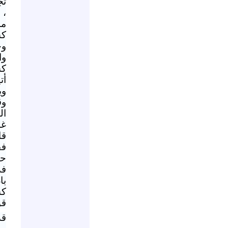
تج
،
مس
كس
وج
وا
كس
أت
وي
وق
ال
غد
قا
فق
ح
فد
با
كس
قو
قد