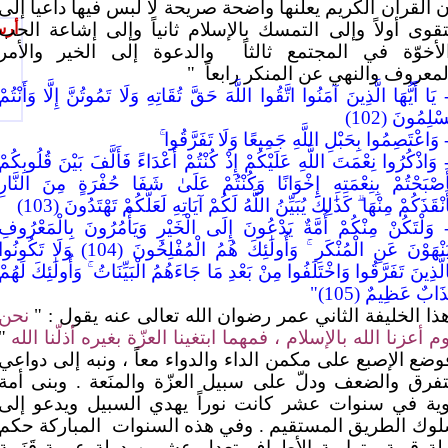
ن القرآن الكريم يعلنها واضحة صريحة لا لبس فيها داعياً إلى
تقوى أولاً وإلى التمسك بالإسلام ثانياً وإلى إشاعة الحب
أرس
لأخوّة في المجتمع ثالثاً
والدعوة إلى الخير والأمر
لمعروف والنهي عن المنكر رابعاً
"
 يَا أَيُّهَا الَّذِينَ آمَنُوا اتَّقُوا اللَّهَ حَقَّ تُقَاتِهِ وَلَا تَمُوتُنَّ إِلَّا وَأَنْتُمْ
ْلِمُونَ (102)
 وَاعْتَصِمُوا بِحَبْلِ اللَّهِ جَمِيعًا وَلَا تَفَرَّقُوا
 وَاذْكُرُوا نِعْمَتَ اللَّهِ عَلَيْكُمْ إِذْ كُنْتُمْ أَعْدَاءً فَأَلَّفَ بَيْنَ قُلُوبِكُمْ
َصْبَحْتُمْ بِنِعْمَتِهِ إِخْوَانًا وَكُنْتُمْ عَلَىٰ شَفَا حُفْرَةٍ مِنَ النَّارِ
َنْقَذَكُمْ مِنْهَا
كَذَٰلِكَ يُبَيِّنُ اللَّهُ لَكُمْ آيَاتِهِ لَعَلَّكُمْ تَهْتَدُونَ (103)
 وَلْتَكُنْ مِنْكُمْ أُمَّةٌ يَدْعُونَ إِلَى الْخَيْرِ وَيَأْمُرُونَ بِالْمَعْرُوفِ
َنْهَوْنَ عَنِ الْمُنْكَرِ
وَأُولَٰئِكَ هُمُ الْمُفْلِحُونَ (104) وَلَا تَكُونُو
لَّذِينَ تَفَرَّقُوا وَاخْتَلَفُوا مِنْ بَعْدِ مَا جَاءَهُمُ الْبَيِّنَاتُ
وَأُولَٰئِكَ لَهُمْ
َابٌ عَظِيمٌ (105)"
ذا الخليفة الثاني عمر رضوان الله تعالى عنه يقول : "
نحن
م أعزنا الله بالإسلام ، فمهما ابتغينا العزّة بغيره أذلّنا الله
"
وضع الإصبع على مكمن الداء والدواء معاً ، ونبه إلى دواعي
تفرق والضعف ودلّ على سبيل العزّة والمنَعة . وبنى أمة
ية في سنوات عشر كانت نوراً يهدي السبيل ويدعو إلى
وك الطريق المستقيم . وفي هذه السنوات
المباركة حكم
لة قوية مترامية الأطراف تعدل عشرين دولة عربية قَزَمة