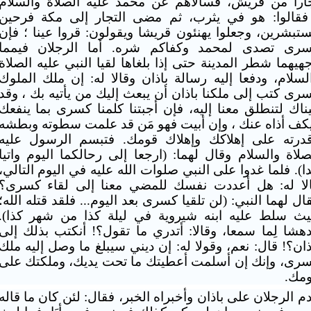
اراً من قريش، فسألاهم عن محمد عليه الصلاة والسلام
فقالوا: هو في يثرب، ثم مضى التجار إلى مكة فرحين
تبشرين، وجعلوا يهنئون قريشا
ويقولون: قروا عينا ؛ فإن
رى تصدى لمحمد وكفاكم شره. أما الرجلان فيمما
هيهما
شطر المدينة حتى إذا بلغاها لقيا النبي عليه الصلاة
لسلام، ودفعا إليه رسالة
باذان وقالا له: إن ملك الملوك
رى كتب إلى ملكنا باذان أن يبعث إليك من يأتيه بك
،
وقد
يناك لتنطلق معنا إليه، فإن أجبتنا كلمنا كسرى بما ينفعك
كف أذاه عنك ،
وإن أبيت فهو مَن قد علمت سطوته وبطشه
درته على إهلاكك وإهلاك قومك. فتبسم الرسول
عليه
صلاة والسلام وقال لهما: (ارجعا إلى رحالكما اليوم واتيا
ا). فلما غدوا
على النبي صلوات الله عليه في اليوم التالي،
لا له: هل أعددت نفسك للمضي معنا إلى
لقاء كسرى؟
ال لهما النبي: (لن تلقيا كسرى بعد اليوم... فلقد قتله الله؛
يث سلط
عليه ابنه شيروية في ليلة كذا من شهر كذا).
هشا لِما سمعا، وقالا: أتدري ما تقول؟! أنكتب بذلك إلى
ذان؟! قال: نعم،
وقولا له: إن ديني سيبلغ ما وصل إليه ملك
رى، وإنك إن أسلمت أعطيتك ما تحت يديك،
وملكتك على
مك.
م الرجلان على
باذان وأخبراه الخبر، فقال: لئن كان ما قاله