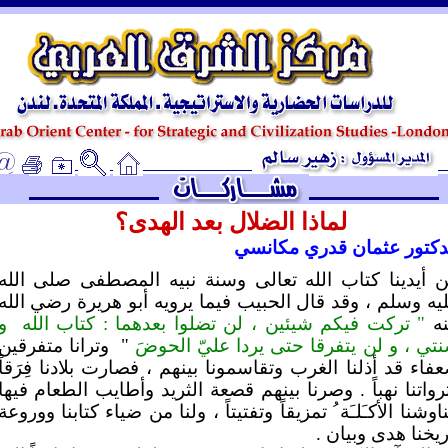
ـ
لماذا الضلال بعد الهدى؟
دكتور عثمان قدري مكانسي
ن أيدينا كتاب الله تعالى وسنة نبيه المصطفى صلى الله
يه وسلم ، وقد قال الحبيب فيما يرويه أبو هريرة رضي الله
ه
"
تركت
فيكم شيئين ، لن تضلوا بعدهما : كتاب الله
و
تي ، و لن يتفرقا حتى يردا عليّ الحوضَ
"
وترانا متفرقين
فاء قد أذلنا الغرب وتقاسمونا بينهم ، فصارت بلادنا فِرَقاً
رواتنا نهباً . وصرنا بينهم قصعة الثريد وأطايب الطعام فيها
ناوشنا الأكـَلـَة ُ تمزيقاً وتفتيتاً ، ولنا من ضياء كتابنا ووروعة
ريخنا هدى وبيان .