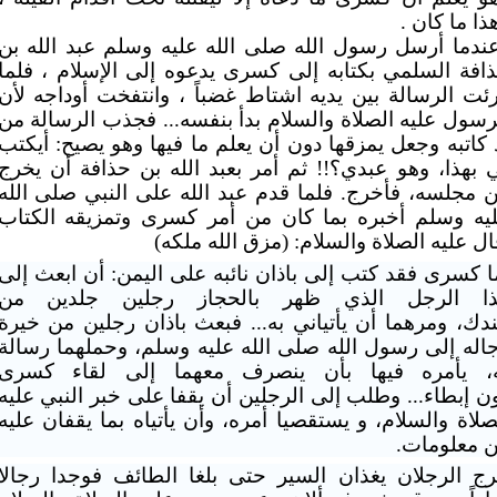
ذا ما كان .
ندما أرسل رسول الله صلى الله عليه وسلم عبد الله بن
افة السلمي بكتابه إلى كسرى يدعوه إلى الإسلام ، فلما
رئت الرسالة بين يديه اشتاط غضباً ، وانتفخت أوداجه لأن
رسول عليه
الصلاة والسلام بدأ بنفسه... فجذب الرسالة من
 كاتبه وجعل يمزقها دون أن يعلم ما
فيها وهو يصيح: أيكتب
 بهذا، وهو عبدي؟!! ثم أمر بعبد الله بن حذافة أن يخرج
ن
مجلسه، فأخرج
.
فلما قدم عبد الله على
النبي صلى الله
يه وسلم أخبره بما كان من أمر كسرى وتمزيقه الكتاب
ال عليه الصلاة والسلام: (مزق الله ملكه)
ا كسرى فقد كتب إلى باذان
نائبه على اليمن: أن ابعث إلى
ا الرجل الذي ظهر بالحجاز رجلين جلدين من
دك،
ومرهما أن يأتياني به... فبعث باذان رجلين من خيرة
اله إلى رسول الله صلى الله
عليه وسلم، وحملهما رسالة
، يأمره فيها بأن ينصرف معهما إلى لقاء كسرى
ن
إبطاء... وطلب إلى الرجلين أن يقفا على خبر النبي عليه
صلاة والسلام، و يستقصيا
أمره، وأن يأتياه بما يقفان عليه
 معلومات
.
ج الرجلان يغذان السير حتى
بلغا الطائف فوجدا رجالا