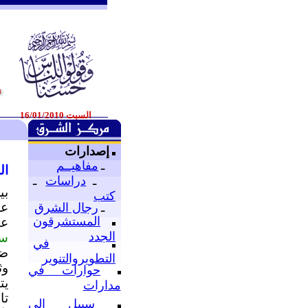
السبت 16/01/2010
إصدارات
ـ
مفاهيــم
ال
ـ
دراسات
ـ
بي
كتب
عل
ـ
رجال الشرق
المستشرقون
عن
الجدد
سن
في
ضع
التطويروالتنوير
وث
حوارات في
يت
مدارات
تا
سبيل إلى