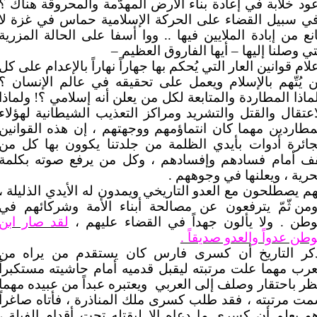
ود خلابة في إعادة بناء الأرض المهدّمة والمحروقة هناك ؟
ي سبيل القضاء على الحركة الإسلامية حماس في غزة لا
نع من إبادة الملايين فيها .. ووا أسفا على الحالة المزرية
تي وصلنا إليها – أيها الفاروق العظيم –
لام قوانين العار التي يُحكم بها جهاراً نهاراً بالإعدام على كل
 يُتّهم بالإسلام ويعمل على تحقيقه في عالم الإنسان ؟
ماذا المطاردة والمتابعة لكل من يعلن أنه إسلامي ؟! ولماذا
اعتقال والقتل والتشريد ومراكز التعذيب الشيطانية لهؤلاء
مطاردين مهما كان انتماؤمهم ووجهتهم ، إن هذه القوانين
جائرة أدوات بأيدي الظلمة من جلدتنا يكوون بها كل من
ف أمام فسادهم وإفسادهم ، وكل من يرفع صوته بكلمة
حرية ، ويعلنها في وجوههم .
هم يصطلحون مع العدو التاريخي ويمدون له الأيدي الذليلة ،
من ثّمّ يترفعون عن مصالحة أبناء الأمة وشركائهم في
وطن . ولا يألون جهداً في القضاء عليهم ،
لقد صار ابن
وطن عدواً والعدو صديقاً .
كر التاريخ أن كسرى فارس كان يستقدم من يراه من
عرب مهما علت مرتبته ليقبل قدميه أمام حاشيته مستكبراً
ظر باحتقار وصلف إلى العربي
ويعتبره عبداً من عبيده مهما
ت مرتبته ، فقد طلب كسرى ملك المناذرة ، فأتاه صاغراً
و يعلم أن كسرى ما دعاه إلا ليقتله تحت أقدام الفيلة ،