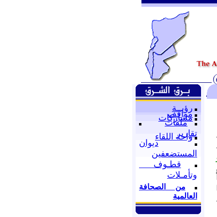
رؤيــة
مواقف
مشاركات
ملفات
تقارير
واحة اللقاء
ديوان
المستضعفين
قطـوف
وتأمـلات
من الصحافة
العالمية