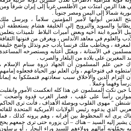
 هذا الزمن امتدّت من الأطلسي غرباً إلى إيران شرقاً ومن
رية شمالاً إلى اليمن ومصر جنوباً .
تح القدس أبوابها لأمير المؤمنين سلاماً ، ويرسل ملك
يطانيا والسويد والنرويج إلى الخليفة هشام يستعطفه أن
بل الأميرة ابنة أخيه وبعض أميرات البلاط
تلميذات يتعلمن
أدب والعلوم في معاهد الأندلس ، ويغرفن من فنونها الثقافة
لمعرفة ، ويخاطب ملك فرنسا بأدب جم وتذلل واضح خليفة
مسلمين في الآستانة ، ويقبّل أعتابه ويستصرخه المساعدة
 المغيرين على بلاده من البلغار والصرب .
ك حين علم المسلمون أن الجهاد ذروة سنام الإسلام ،
متطوه في فتوحاتهم ، وأن العلم نور الحياة فجعلوه إمامهم
ن التزام الدين والأخلاق سبب سعادتهم فتمسّكوا به إيماناً
رساً وفهماً وعملاً .
ا حين نكث المسلمون عن هذا كله انعكست الأمور وانقلبت
موازين رأساً على عَقِب ، فصار الغرب قدوة وأضحت "
شنطن " مهوى القلوب وبوصلة الأهداف ، فأنت ترى الحاكم
عربي الذي يدعوه رئيس الولايات الأمريكية المتحدة للقائه
اك يرى أنه المحظوظ بين أقرانه ، وهم يرونه كذلك ، فما
 يشير إليه السيد – هناك – أن يزوره حتى ترى جمعهم يحج
يه يحمّلونه آمالهم وولاءهم للسيد وراء البحار ، أو يرسلون