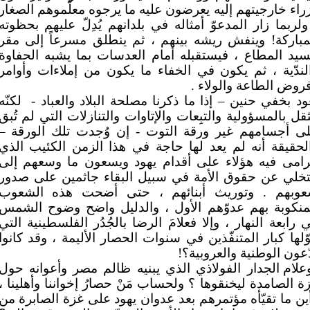
راء خارجيتهم إليه يعرضون عليه ما يرجوه معلّموهم الصغار
ولربما زار المدعوّ أمثاله في بلدانهم يُدِلّ عليهم بحظوته
مباركة! وينفش ريشه بينهم ، ثم ينطلق مسرعاً إلى مقر
سيد المطاع ، فيستقبله أمام العدسات بما يشبه الحفاوة
لندّية ، ثم يكون في الخفاء ما يكون من إملاءات وأوامر
روض الطاعة والولاء .
ود بخفي حنين – إذا ما ذكرنا مصلحة البلاد والعباد -
لكنّه
قل بالمسؤولية والتبِعات والإتاوات والتنازلات التي لم تُبق
ى أجسامهم غير ورقة التوت - إن وُجدت تلك الورقة –
لحقيقة أنه لم يعد لها حاجة في هذا الزمن الكئيب الذي
رامى فيه هؤلاء على أقدام يهود ويسعون ما وسعهم إلى
تخلي عن حقوق الأمة في سبيل البقاء جاثمين على صدور
وبهم . وتوريث أبنائهم ، حتى أضحت هذه الشعوب
منكوبة بهم عدوّهم الأول ، والدليل واضح وضوح الشمس
 رابعة النهار ، وإلا فعلامَ الرضا بالجُدُر الفلسطينية التي
ّلها كبار المتنفّذين في سنوات الحصار الأليمة ، وقد كانوا
ّعون الوطنية والعروبية؟!
علام الجدار الفولاذي الذي يبنيه ظالم مصر وأعوانه حول
ة الصامدة ليخنقوها ؟ ولحساب مَنْ حصارُ إخواننا وأهلينا ،
ين ما تقيّأه مؤتمرهم بعد عدوان يهود على غزة الصابرة من