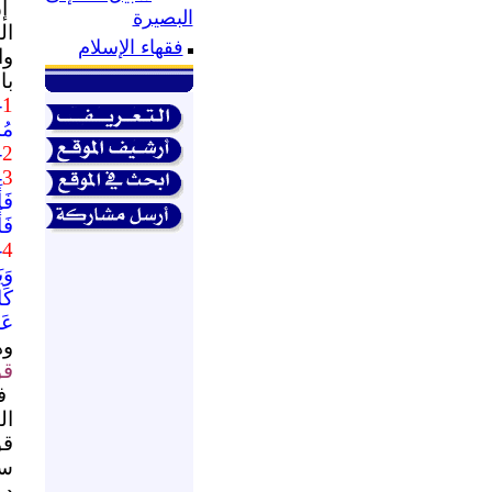
إ
البصيرة
ال
فقهاء الإسلام
وا
با
1
-
مُس
2
-
3
-
فَأ
فَأ
4
-
وَي
كَا
عَذ
وه
قو
ف
ال
قو
سل
دو