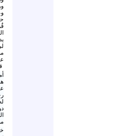
وه
وع
حذ
قٌ
ال
يد
لي
م
عل
ق
أم
هذ
عن
رج
له
دو
ال
من
خر