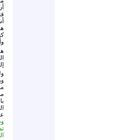
مح
أن
قت
أش
هذ
كت
وأ
هك
ال
إل
ول
وي
مم
من
با
ال
عم
وس
تم
ال