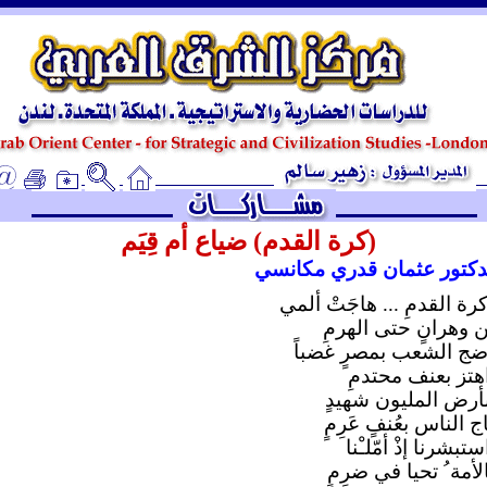
ـ
(كرة القدم) ضياع أم قِيَم
دكتور عثمان قدري مكانسي
كرة القدمِ ... هاجَتْ ألمي
 وهرانٍ حتى الهرمِ
ضج الشعب بمصرٍ غضباً
هتز بعنف محتدمِ
أرض المليون شهيدٍ
ج الناس بعُنفٍ عَرِمٍ
ستبشرنا إذْ أمّلـْنا
لأمة ُ تحيا في ضرِمٍ