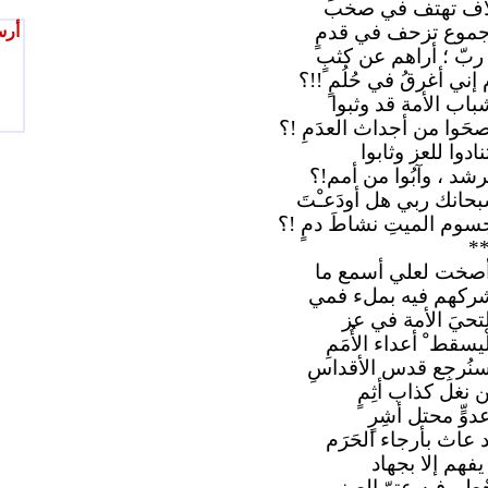
اف تهتف في صخب
موع تزحف في قدمٍ
أرس
 ربّ ؛ أراهم عن كثبٍ
 إني أغرقُ في حُلُمٍ !!؟
باب الأمة قد وثبوا
حَوا من أجداث العدَمِ !؟
نادوا للعز وثابوا
رشد ، وآبُوا من أمم!؟
حانك ربي هل أودَعـْتَ
سوم الميتِ نشاطَ دمٍ !؟
*
صخت لعلي أسمع ما
ركهم فيه بملء فمي
تحيَ الأمة في عز
ْيسقط ْ أعداء الأُمَمِ
نُرجِع قدس الأقداسِ
 نغل كذاب أثِمٍ
دوٍّ محتل أشِرٍ
 عاث بأرجاء الحَرَم
 يفهم إلا بجهاد
ْطِم فيه عتوّ الصنم