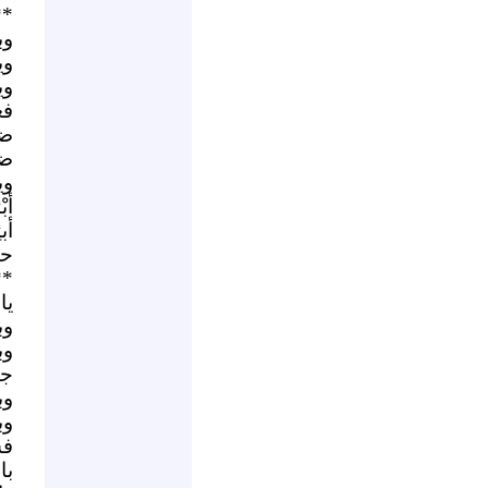
**
وب
وي
وي
فع
ضي
ضي
وي
أب
أب
حق
**
يا
وب
وب
جن
وب
وب
فس
با