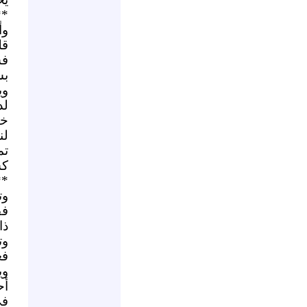
**
وأ
قل
فش
بس
وي
لد
خط
لن
تم
كس
**
وت
فق
ذا
وت
فع
وي
أح
في