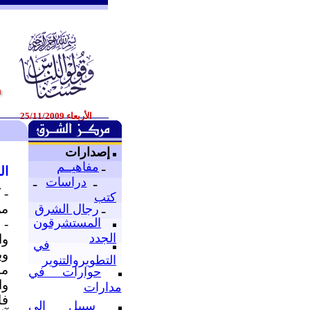
الأربعاء 25/11/2009
إصدارات
ـ
مفاهيــم
ال
ـ
دراسات
ـ
- 
كتب
من
ـ
رجال الشرق
المستشرقون
- 
الجدد
وا
في
وب
التطويروالتنوير
ما
حوارات في
وا
مدارات
فا
سبيل إلى