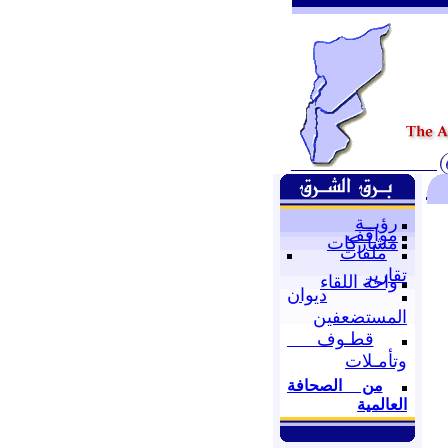
رؤيــة
مواقف
مشاركات
ملفات
تقارير
واحة اللقاء
ديوان
المستضعفين
قطـوف
وتأمـلات
من الصحافة
العالمية