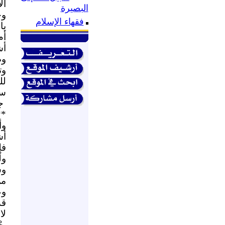
آل
البصيرة
وج
فقهاء الإسلام
يا
أم
أش
وص
وت
لل
سب
ج
**
وأ
أش
فل
ول
وس
من
وع
قد
لا
يح