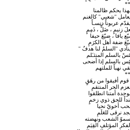
*
هذا يحكم ظالمنا
عامل "شعبي" كالغنم
قدّم عربوناً دنِسـاً
لَ زنيمٍ ، ضَلٍّ ، ذَمِمٍ
ّع يافا ، ضيّعَ حيفا
ّعَ ضفة أهل الكرَمِ
نادي "السلمُ لنا هدفٌ "
ْئسْ بالسلم المنثـَلم
ئِس بالسلم إذا أضحى
ي نهباً للملتهم
*
 قوم أفيقوا من رهَقٍ
عزم الحر المنتقمِ
وحدة أمتنا انطلقوا
داً للحق ذوي زخمٍ
حب أخويّ نحيا
جد نرقى للعَلَمِ
موّ الشعب ونهضته
لفكر المؤتلفِ القِيَم