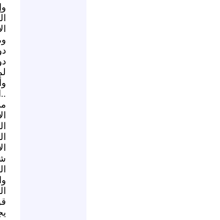
وإ
ال
ال
وم
دو
دو
لم
وأ
..
مل
ال
ال
ال
ال
شر
ال
وا
ال
قو
يج