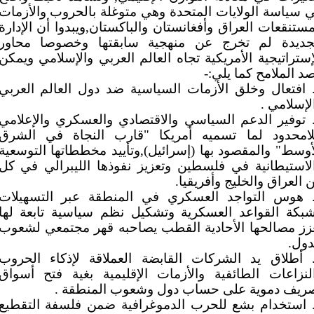
 سياسة الولايات المتحدة وهي متوغلة بالحروب والأزمات
ستنقعات العراق وأفغانستان والباكستان,ويبدوا أن الإدارة
جديدة لم تخرج عن منهجية سابقتها وخصوصا محاور
إستراتيجية الأمريكية تجاه العالم العربي والإسلامي ويمكن
د الملامح كما يلي:-
افتعال وخلق الأزمات السياسية ضد دول العالم العربي
لإسلامي .
توفير الدعم السياسي والاقتصادي والعسكري والإعلامي
لامحدود لما تسميه أمريكا "قارب النجاة في الشرق
أوسط" والمقصود بها (إسرائيل),وتأييد مخططاتها التوسعية
لاستيطانية في فلسطين وتعزيز نفوذها الليبرالي في كل
 العراق والخليج وأفريقيا.
هوس التواجد العسكري في المنطقة عبر التسهيلات
بكة القواعد العسكرية وتشكيل نظم سياسية تابعة لها
زز مصالحها الأحادية القطب يصاحبه قهر مجتمعي لشعوب
دول.
أطلاق يد الشركات القابضة العملاقة لإذكاء الحروب
لنزاعات الطائفية والأزمات الإقليمية بغية فتح أسواق
ريف دموية على حساب دول وشعوب المنطقة .
استخدام بشع للحرب الدموغرافية ضمن فلسفة التقطيع