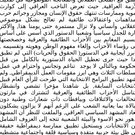
أزمة العراقية, حيث تعرض الناخب العراقي إلى كوارث
وية وممارسات تنتهك حقوق الإنسان ومجازر وجرائم حرب
داهمات واعتقالات طائفية لم تعالج بشكل موضوعي
قلاني وأنساني ولا تزال مستمرة حتى يومنا هذا, والأكثر
ارة للجدل سياسيا وشعبيا الدستور الذي أسس على أساس
سيم المغانم بين الأحزاب الطائفية والعرقية وخصخصتها
ى رؤساء الأحزاب وإلغاء مفهوم الوطن وهويته وتقسيمه ,
برز ايجابية في الدستور( الحقوق والحريات) التي لم تطبق
دا حيث جرى تعطيل الحياة الدستورية بالكامل من قبل
حكومة وبالتالي لا يوجد
تناغم وتجانس واحترام في عمل
سلطات الثلاث وهي ابرز مقومات العمل الديمقراطي, ولم
هد تطبيق البرامج الانتخابية التي طرحت للرأي العام قبيل
انتخابات السابقة, بل شاهدنا مؤخرا تشضي وانشطار
ناسل الأحزاب الطائفية والعرقية لتشترك في مارثون
تحالفات والائتلافات وبيافطات ذات شعارات وطنية دون
الاة بما يعانيه الشعب على الرغم أنهم لا يزالون يشكلون
عاد المشهد السياسي العراقي, والملفت للنظر أن المشهد
هور نحو الاسوء والبيئة الشعبية تتجه إلى العزوف الشامل
 الانتخابات, ويستحيل تطبيق ممارسة ديمقراطية حقيقة
 ظل بيئة حربية متقدة وسياسية قلقة واجتماعية متشظيه