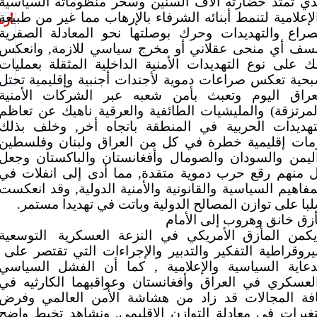
ذي تمتد حضارته ألاف السنين وسخر منظوماته السياسية
لإعلامية لتنمط أبنائه الشرفاء بالإرهاب مما غير من طبيعة
أرس
صراع والتهديدات وحرك بوصلتها نحو المعادلة الصفرية
سف أي منحى عقلاني أو مخرج سياسي للازمة, وانعكس
ك على نوع التهديدات الأمنية الداخلية المثقلة بعمليات
حية تعكس صراعات دموية لأجندات أجنبية وإقليمية تحتل
عراق اليوم وتعبث بأمن شعبه عبر الشركات الأمنية
لمرتزقة) والمليشيات الطائفية والعرقية ناهيك عن تعاظم
تهديدات الحربية في المنطقة باتجاه أخر, وخلف بذلك
مات إقليمية خطرة في كل من العراق ولبنان وفلسطين
ليمن والسودان والصومال وأفغانستان والباكستان وجعل
 منهم رقع حرب دموية متقدة, مما أدى إلى انفلات في
مفاهيم السياسية والقانونية والأمنية الدولية, وقد انعكست
با على توازن المصالح الدولية وباتت في تهديدا مستمر.
زق خانق وهروب إلى الأمام
كمن المأزق الأمريكي في النزعة العسكرية
التوسعية
يروقراطية التفكير والتدبير والإجراءات التي تقتصر على
دعاية السياسية والإعلامية , كما أن الفشل السياسي
لعسكري في العراق وأفغانستان وعواقبهما الكارثيه في
فة المجالات قد زاد من هشاشة الأمن العالمي وفرض
غيرات في معادلة التوازن الإقليمي, ونشاهد تخبط واضح