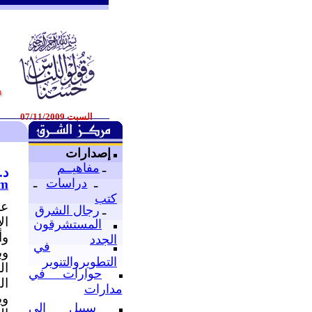
السبت 07/11/2009
إصدارات
ـ
مفاهيــم
د.
ـ
دراسات
ـ
om
كتب
عج
ـ
رجال الشرق
ال
المستشرقون
وأ
الجدد
في
وب
التطويروالتنوير
ال
حوارات في
ال
مدارات
وي
سبيل إلى