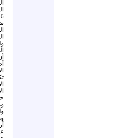
ال
ال
6.
ضم
ال
ال
وا
ال
أز
أض
ال
تك
ال
ال
حو
وم
وا
وه
أر
عم