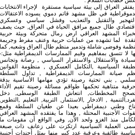
س خطابات السلام .
يفتقر العراق إلى بيئة سياسية مستقرة
لإجراء الانتخابات
دموقراطية في ظل مشهد قاتم دموي يسوده الاعتقالات
لتهجير والتقتيل والتعذيب وفشل سياسي وعسكري
قتصادي طال جميع مرافق الحياة في العراق, حيث يصف
خبراء المشهد العراقي ارض رمال متحركة وبيئة حربية
قدة
لما تشهده من عمليات حربية وعنف مفرط وجريمة
ظمة وفوضى شاملة وتدمير منظم طال العراق وشعبه, كما
ها لا تتسق بمفاهيم وقيم الممارسات الديمقراطية مثل:-
سيادة والاستقلال والاستقرار السياسي , رصانة وتجانس
طبقة السياسية ,التكامل العسكري , منظومة القوانين
ظم صيانة الممارسات الديمقراطية , تداول السلطة
سلمي , بني تحتية رصينة تؤدي مهامها الأساسية بدقة
رفية متناهية تحكمها طواقم مسائلة رصينة تقيم الأداء
صحح المخططات, انتعاش الطبقة الوسطى, دخل
فرد,التنمية , الادخار ,الاستثمار, التربية, التعليم ,التطوير,
اخ وطني ديمقراطي بعيدا عن طغيان السلطة وقمع
قوات الأجنبية المحتلة , وهذا ما يفتقده المشهد العراقي
لكامل منذ الغزو ولحد الآن, وفي الواقع أن مقومات ما
مى العملية السياسية ارتكزت على زعانف ذات صبغة
اسية طائفية وعرقية عدد كبير منها يمثل أجندات أجنبية