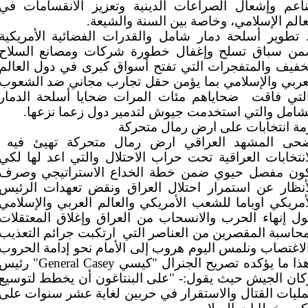
ناعم وإشعال الصراعات الدينية وتعزيز الانقسامات في
عالم الإسلامي، وخاصة بين السنة والشيعة.
تطوير أسلحة دمار شامل والقدرات الفضائية الأمريكية
ن سباق تسلح وإغفال خطورة شركات ومصانع السلاح
خفيف والمتفجرات التي تفتح أسواق كبرى في دول العالم
عربي والإسلامي بما يؤمن حقل تجارب مجاني ضد الشعوب
لتي فاقت
ضحاياهم مئات المرات ضحايا أسلحة الدمار
شامل والتي استخدمت جيوش لتدمير دول زعما نزعها.
مة انتخابات على ارض رمال متحركة
حى المشهد العراقي ارض رمال متحركة تهيئ فيه
انتخابات العراقية تحت حراب الاحتلال والتي اعد لها لكي
ون مفصل حيوي ضمن خطة الخداع الاستراتيجي وصرف
أنظار عن استمرار احتلال العراق ونقض تعهدات الرئيس
أمريكي اوباما للشعب الأمريكي والعالم العربي والإسلامي
ل إنهاء الحرب والانسحاب من العراق وإغلاق المعتقلات
حاسبة المقصرين من العناصر التي
ارتكبت جرائم التعذيب
لاغتصاب ونلمس اليوم هروب إلى الأمام نحو إدامة الحروب
ذا ما يؤكده تصريح الجنرال "كيسي
General Casey
" رئيس
كان الجيش حيث يقول:- "على البنتاغون أن يخطط لتوسيع
ليات القتال والاستقرار في حربين لغاية عشر سنوات على