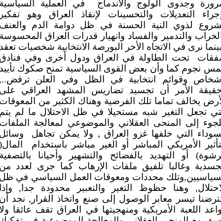
ورة وجدوى الولوج والاندماج
في العملية السياسية
جراء التعديلات والتحسينات لإنقاذ العراق وهو تفكير
روع لذوي النية الحسنة في ظل دوامة الدم والعنف
لخراب والتدمير والفساد وانهيار قدرات العراق المحسوسة
بينما نرى في الاتجاه الأخر البورصة الانتخابية شخصيات تعقد
فقات
تحت الطاولة في العراق ودول أخرى وفي فنادق
س نجوم كما وأن بعض القوى السياسية تمنح صكوك تأييد
شخاص وقوائم انتخابية في الظل وفي العلن ترفض..,
قيقة الأمر أن تجسيد تضاريس المشهد العراقي على
أرض يخالف تماما تلك الفرضية وهناك الكثير من المعوقات
تي تجعل التغير شبه مستحيلا في ظل الاحتلال ما لم يتم
لجوء إلى المنحى العقلاني والموضوعي لمعالجة الملفات
سوداء التي خلفها غزو العراق , ولا يمكن تجاهل
وسائل
تأثير الأمريكي المباشر أو الغير مباشر باستخدام
المال(
رشوة) أو التهديد بالفضائح والتشهير وأحيانا بالتصفية
جسدية وغالبا تلفيق ملفات الإرهاب كما جرى لعدد من
سياسيين,وتلك محددات ومعوقات العمل السياسي في ظل
احتلال, وهنا حظوظ التغير والتعبير محدودة جدا, وإذا
ترضنا تيسر معابر الوصول إلى صنع واتخاذ القرار, نجد أن
اعد اللعبة الأمريكية ومنهجيتها في العراق تقف عائقا ولا
سق مع المنحى العقلاني والمعالجة الموضوعية في تفكيك