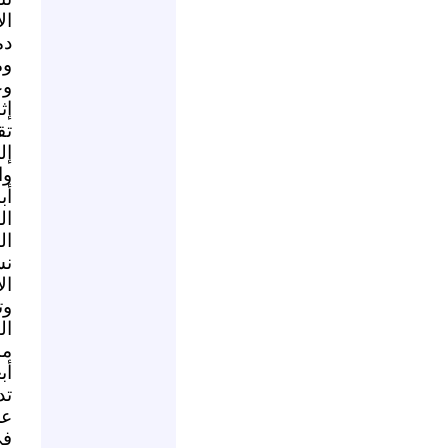
ال
دم
وم
وع
إث
تق
إل
وا
أب
ال
ال
نش
ال
وت
ال
مب
أب
تد
عن
في