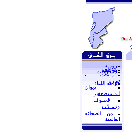
رؤيــة
مواقف
مشاركات
ملفات
تقارير
واحة اللقاء
ديوان
المستضعفين
قطـوف
وتأمـلات
من الصحافة
العالمية