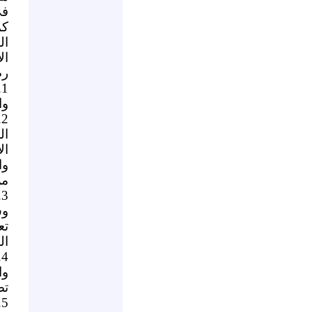
في
كم
ال
ال
رص
1.
وا
2.
ال
ال
وا
من
3.
وش
تع
ال
4.
وا
تص
5.