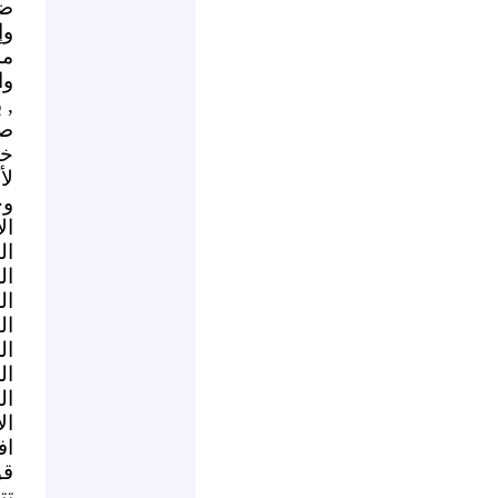
ضر
وإ
مش
وا
, 
ص
خم
لأ
وح
ال
ال
ال
ال
ال
ال
ال
ال
ال
اف
قو
تت