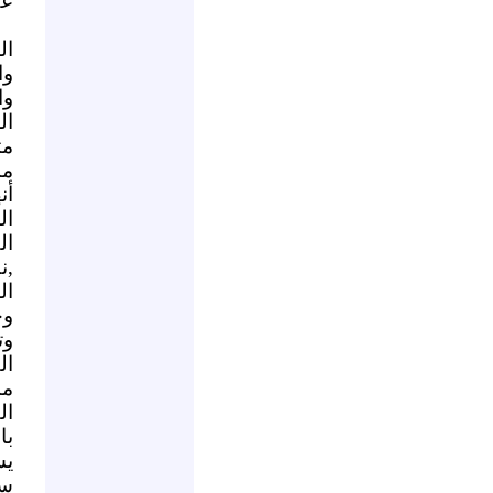
عك
ال
وا
وا
ال
مت
من
أن
ال
ال
,ن
ال
وح
وت
ال
من
ال
با
يس
سي