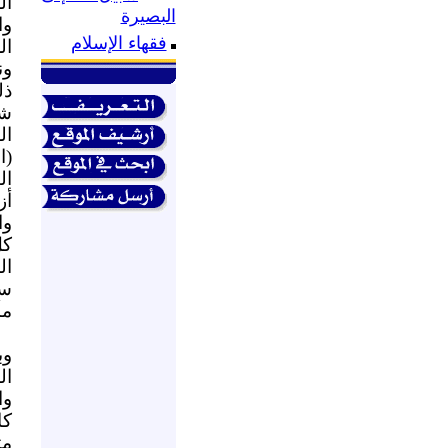
ال
البصيرة
وا
فقهاء الإسلام
ال
ون
ذل
شب
ال
(ا
ال
أز
وا
كل
ال
سل
مأ
ي
وب
ال
وا
كا
مت