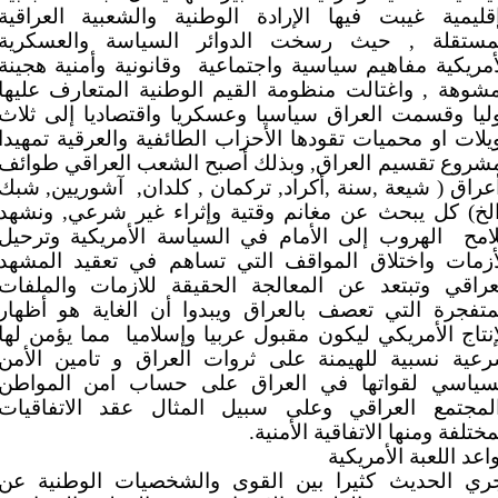
قليمية غيبت فيها الإرادة الوطنية والشعبية العراقية
مستقلة , حيث رسخت الدوائر السياسة والعسكرية
أمريكية مفاهيم سياسية واجتماعية
وقانونية وأمنية هجينة
شوهة , واغتالت منظومة القيم الوطنية المتعارف عليها
ليا وقسمت العراق سياسيا وعسكريا واقتصاديا إلى ثلاث
يلات او محميات تقودها الأحزاب الطائفية والعرقية تمهيدا
شروع تقسيم العراق, وبذلك أصبح الشعب العراقي طوائف
عراق ( شيعة ,سنة ,أكراد, تركمان , كلدان,
آشوريين, شبك
الخ) كل يبحث عن مغانم وقتية وإثراء غير شرعي, ونشهد
امح
الهروب إلى الأمام في السياسة الأمريكية وترحيل
أزمات واختلاق المواقف التي تساهم في تعقيد المشهد
عراقي وتبتعد عن المعالجة الحقيقة للازمات والملفات
متفجرة التي تعصف بالعراق ويبدوا أن الغاية هو أظهار
إنتاج الأمريكي ليكون مقبول عربيا وإسلاميا
مما يؤمن لها
عية نسبية للهيمنة على ثروات العراق و تامين الأمن
سياسي لقواتها في العراق على حساب امن المواطن
لمجتمع العراقي وعلى سبيل المثال عقد الاتفاقيات
مختلفة ومنها الاتفاقية الأمنية.
اعد اللعبة الأمريكية
ري الحديث كثيرا بين القوى والشخصيات الوطنية عن