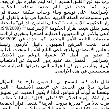
رب فيه عن “القلق الشديد” إزاءه ليتم تجاوزه قبل أن يجف
ره، كما حدث قبل أيام عندما صادقت الحكومة
لإسرائيلية” على توسيع وبناء وحدات سكنية جديدة في
ض مستوطنات الضفة الغربية، مكتفيا في بيانه بالقول: إن
ار الحكومة “الإسرائيلية” “يخالف القانون الدولي” ما يجعله
“ينظر بقلق شديد لقرار الحكومة “الإسرائيلية””
أدهى والأمر أن المندوبين الصهاينة أصبحوا ينتخبون لرئاسة
المنظمات التابعة للأمم المتحدة، كما حدث في /9/2009
دما انتخب المرشح الصهيوني دانييل كارمون رئيسا
مجلس الاقتصادي والاجتماعي التابع للأمم المتحدة، بأغلبية
28 عضوا من أصل 37 عضوا، بالرغم من الاحتلال
لإسرائيلي” المتصل منذ عقود (دون الحديث عن الاغتصاب
أول)، وبالرغم من كل الجرائم التي يقترفها الصهاينة ضد
فلسطينيين في هذه الأراضي.
ابل ذلك كله، ليسمح لي المعنيون طرح هذا السؤال
ساذج: بدلاً من الحديث عن “تجميد الاستيطان” الذي
تحفنا به أوباما أو نتنياهو، لماذا لا يكون الحديث عن تطبيق
القرار 242 وإنهاء احتلال 1967على الأقل؟ ولماذا لا يطالب
عرب بدلا من “مبادرة بيروت العربية” بتفعيل قرار الجمعية
العامة رقم 181 (مع أنني شخصيا لا أقبلهما)؟ قد يراني البعض