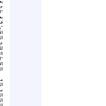
يع
حب
“ا
بع
قر
ال
عن
لل
“ا
ال
ال
مق
ال
سي
ال