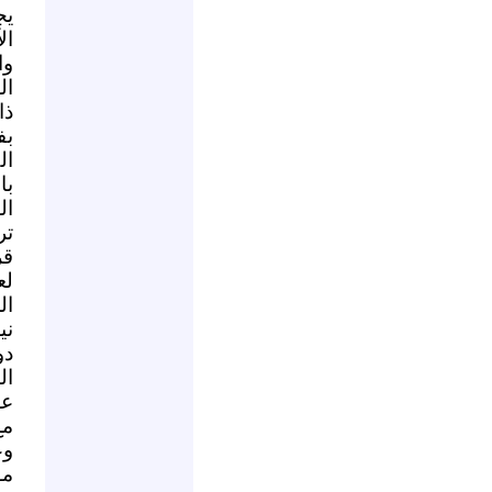
يج
ال
وا
ال
ذا
بف
ال
با
ال
تر
ال
ني
دو
عل
مع
وع
مو