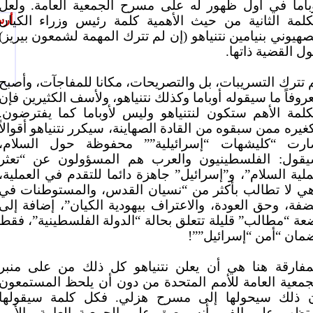
باما في أول ظهور له على مسرح الجمعية العامة. ولعل
كلمة الثانية من حيث الأهمية كلمة رئيس وزراء الكيان
أرس
صهيوني بنيامين نتنياهو (إن لم تترك المهمة لشمعون بيريز)
ل القضية ذاتها.
 تترك التسريبات، بل والتصريحات، مكانا للمفاجآت، وأصبح
روفاً ما سيقوله أوباما وكذلك نتنياهو، ولأسف الكثيرين فإن
كلمة الأهم ستكون لنتنياهو وليس لأوباما كما يفترضون.
غيره ممن سبقوه من القادة الصهاينة، سيكرر نتنياهو أقوالاً
رت “كليشهات “إسرائيلية”” محفوظة حول السلام،
قول: الفلسطينيون والعرب هم المسؤولون عن “تعثر
لية السلام”، و”إسرائيل” جاهزة دائما للتقدم في العملية،
ي لا تطالب بأكثر من “نسيان القدس، والمستوطنات في
ضفة، وحق العودة، والاعتراف بيهودية الكيان”، إضافة إلى
عة “مطالب” قليلة تتعلق بحالة “الدولة الفلسطينية”، فقط
مان “أمن “إسرائيل””!
مفارقة هنا هي أن يعلن نتنياهو كل ذلك من على منبر
جمعية العامة للأمم المتحدة من دون أن يلحظ المستمعون
 ذلك سيحولها إلى مسرح هزلي. فكل كلمة سيقولها
ظهر على الفور أنه يبصق على الجمعية العامة والأمم