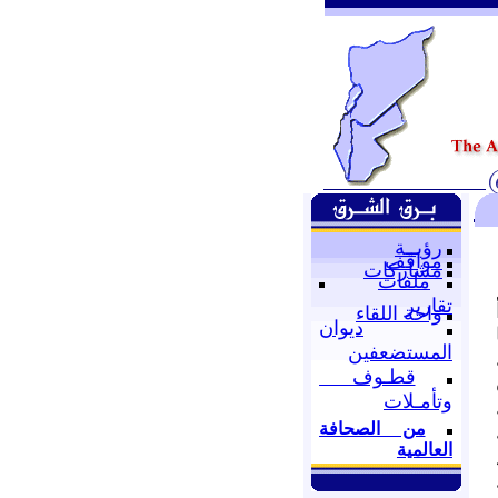
رؤيــة
مواقف
مشاركات
ملفات
تقارير
واحة اللقاء
ديوان
المستضعفين
قطـوف
وتأمـلات
من الصحافة
العالمية