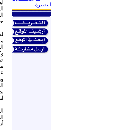
أو
البصيرة
ال
ال
حو
لم
مع
ال
وك
صا
سي
عم
وه
ال
بض
لض
ال
ال
أن
ست