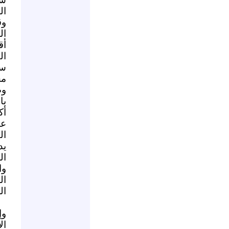
ال
وق
أق
سو
مح
وص
با
أك
عا
ال
يد
ال
وا
ال
ال
وإ
ال