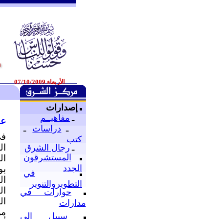
الأربعاء 07/10/2009
إصدارات
ـ
مفاهيــم
عو
ـ
دراسات
ـ
في
كتب
ال
ـ
رجال الشرق
المستشرقون
ال
الجدد
بو
في
ال
التطويروالتنوير
ال
حوارات في
ال
مدارات
من
سبيل إلى