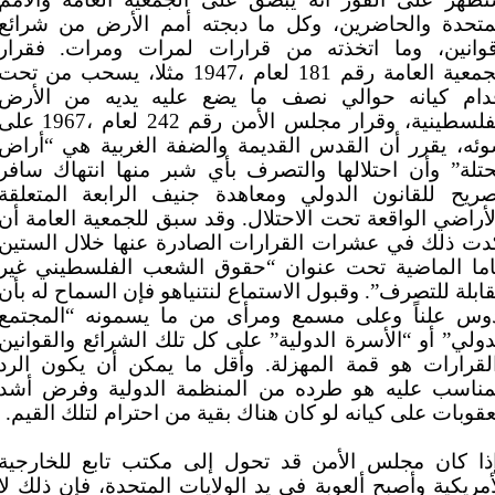
متحدة والحاضرين، وكل ما دبجته أمم الأرض من شرائع
وانين، وما اتخذته من قرارات لمرات ومرات. فقرار
الجمعية العامة رقم 181 لعام ،1947 مثلا، يسحب من تحت
دام كيانه حوالي نصف ما يضع عليه يديه من الأرض
الفلسطينية، وقرار مجلس الأمن رقم 242 لعام ،1967 
ئه، يقرر أن القدس القديمة والضفة الغربية هي “أراض
تلة” وأن احتلالها والتصرف بأي شبر منها انتهاك سافر
ريح للقانون الدولي ومعاهدة جنيف الرابعة المتعلقة
لأراضي الواقعة تحت الاحتلال. وقد سبق للجمعية العامة أن
دت ذلك في عشرات القرارات الصادرة عنها خلال الستين
ما الماضية تحت عنوان “حقوق الشعب الفلسطيني غير
قابلة للتصرف”. وقبول الاستماع لنتنياهو فإن السماح له بأن
وس علناً وعلى مسمع ومرأى من ما يسمونه “المجتمع
دولي” أو “الأسرة الدولية” على كل تلك الشرائع والقوانين
لقرارات هو قمة المهزلة. وأقل ما يمكن أن يكون الرد
مناسب عليه هو طرده من المنظمة الدولية وفرض أشد
عقوبات على كيانه لو كان هناك بقية من احترام لتلك القيم.
ذا كان مجلس الأمن قد تحول إلى مكتب تابع للخارجية
أمريكية وأصبح ألعوبة في يد الولايات المتحدة، فإن ذلك لا