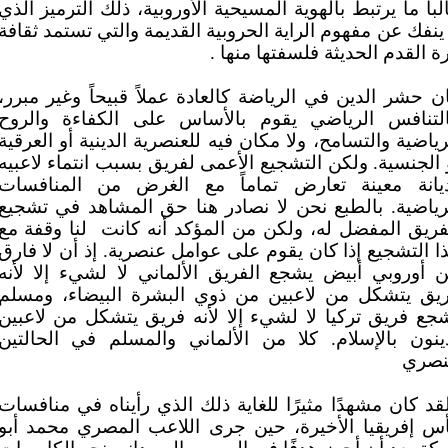
لبا ما يرتبط بالهوية المسيحية الأوروبية، ذلك الترميز الذي
 ينفك عن مفهوم الراية الحروبية القديمة والتي تستمد ثقافة
ة القدم الحديثة فلسفتها منها .
ن حشر الدين في الرياضة كالعادة عملاً قبيحاً وغير مبرر،
لتنافس الرياضي يقوم بالأساس على الكفاءة والروح
رياضية والتسامح، ولا مكان فيه للعنصرية الدينية أو العرقية
 الجنسية. ولكن التشجيع الأعمى لفريق بسبب انتماء لاعبيه
يانة معينة تعارض تماماً مع الغرض من المنافسات
رياضية. بالطبع نحن لا نصادر هنا حق المشاهد في تشجيع
فريق المفضل له، ولكن من المؤكد أنه كانت
لنا وقفة مع
ا التشجيع إذا كان يقوم على عوامل عنصرية. إذ أن لا فارق
ن أوروبي أبيض يشجع الفريق الألماني لا لشيء إلا لأنه
يق يتشكل من لاعبين من ذوي البشرة البيضاء، ومسلم
جع فريق تركيا لا لشيء إلا لأنه فريق يتشكل من لاعبين
ينون بالإسلام. كلا من الألماني والمسلم في الحالتين
صري
قد كان مشهدًا مثيرًا للغاية ذلك الذي رأيناه في منافسات
س إفريقيا الأخيرة، حين جرى اللاعب المصري محمد أبو