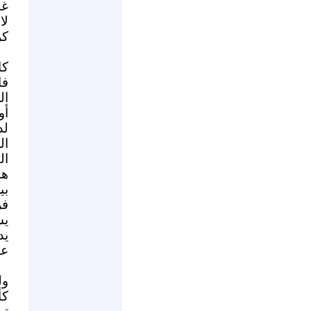
غا
لا
كر
كا
فا
ال
أو
لد
ال
ال
هذ
بي
فر
يش
يد
عن
ول
كأ