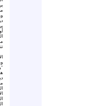
ير
من
وم
در
ير
أو
ال
مؤ
تت
ال
وم
"ر
هذ
دي
مع
ال
ال
ال
ال