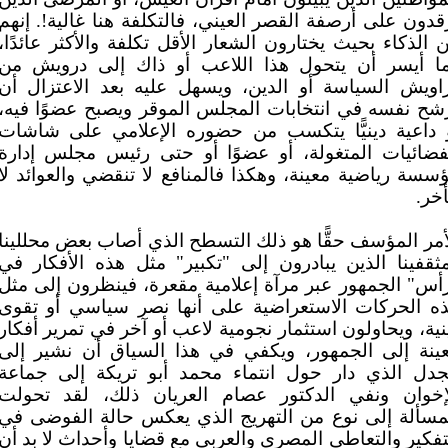
قدون على أرصفة القصر العيني، فالتكلفة هنا غالية!. إنهم
 الذكاء بحيث يختارون الشعار الأقل تكلفة والأكثر عائدًا،
ا أيسر أن يتحول هذا اللاعب أو ذاك إلى درويش من
اويش السياسة أو الدين، ويسهل عليه بعد الاعتزال أن
شح نفسه في انتخابات المجلس الموقر ويصبح عضوًا فيه،
 داعية دينيًّا يتكسب من حضوره الإعلامي على شاشات
فضائيات المتغولة، أو عضوًا أو حتى رئيس مجلس إدارة
سسة رياضية معينة، وهكذا فالمنافع لا تنقضي والعوائد لا
أخر.
أمر المؤسف حقًّا هو ذلك التسطح الذي أصاب بعض محللينا
ثقفينا الذين يبادرون إلى "تكبير" مثل هذه الأفكار في
أس" الجمهور عبر مرآة إعلامية مقعرة، فينظرون إلى مثل
ه الحركات الاستعراضية على أنها نصر سياسي أو تقوى
نية، ويحاولون استثمار نجومية لاعب أو آخر في تمرير أفكار
ينة إلى الجمهور، ويكفي في هذا السياق أن نشير إلى
جدل الذي دار حول انتماء محمد أبو تريكة إلى جماعة
إخوان ونفي الدكتور عصام العريان ذلك، لقد تحولت
مسألة إلى نوع من التهريج الذي يعكس حالة الفوضى في
تفكير والتعاطي المصري والعربي مع قضايا وأحداث لا بد أن