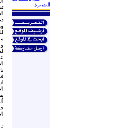
ال
البصيرة
تق
ال
دي
وه
لل
من
ول
لم
عن
ال
نا
فب
اس
ال
بص
أل
فو
ال
تز