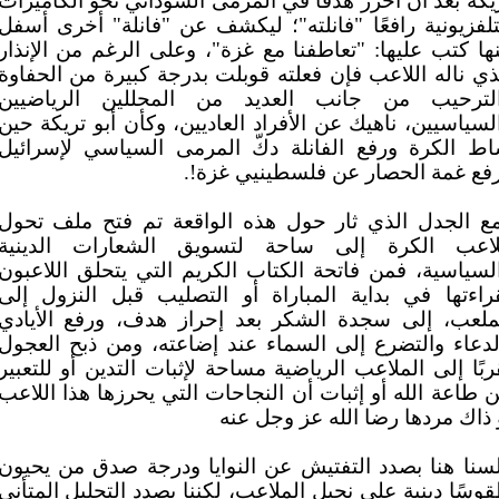
يكة بعد أن أحرز هدفًا في المرمى السوداني نحو الكاميرات
تلفزيونية رافعًا "فانلته"؛ ليكشف عن "فانلة" أخرى أسفل
ها كتب عليها: "تعاطفنا مع غزة"، وعلى الرغم من الإنذار
ذي ناله اللاعب فإن فعلته قوبلت بدرجة كبيرة من الحفاوة
لترحيب من جانب العديد من المحللين الرياضيين
لسياسيين، ناهيك عن الأفراد العاديين، وكأن أبو تريكة حين
ط الكرة ورفع الفانلة دكّ المرمى السياسي لإسرائيل
فع غمة الحصار عن فلسطينيي غزة!.
ع الجدل الذي ثار حول هذه الواقعة تم فتح ملف تحول
اعب الكرة إلى ساحة لتسويق الشعارات الدينية
لسياسية، فمن فاتحة الكتاب الكريم التي يتحلق اللاعبون
راءتها في بداية المباراة أو التصليب قبل النزول إلى
ملعب، إلى سجدة الشكر بعد إحراز هدف، ورفع الأيادي
لدعاء والتضرع إلى السماء عند إضاعته، ومن ذبح العجول
ربًا إلى الملاعب الرياضية مساحة لإثبات التدين أو للتعبير
 طاعة الله أو إثبات أن النجاحات التي يحرزها هذا اللاعب
 ذاك مردها رضا الله عز وجل عنه
سنا هنا بصدد التفتيش عن النوايا ودرجة صدق من يحيون
وسًا دينية على نجيل الملاعب، لكننا بصدد التحليل المتأني