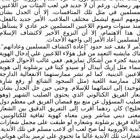
ر رمضان. ورغم أن لا جديد في لعب المئات من اللاعبين
مسلمين في مثل تلك المنافسات، إلا أن الجدل بشأن
مهم اتسع ليشمل مختلف الملاعب. الأمر جديد بالفعل،
نذ سنوات وصوم اللاعبين المسلمين خبر عادي لا يستأهل
 هذا الاهتمام، إلا أن النزوع الأخير لاكتشاف الإسلام
لمسلمين أعاد الأمر إلى واجهة الأحداث.
أمر لا يقف عند حدود "إعادة اكتشاف المسلمين وعاداتهم".
اك مايشبه التعمد من قبل هؤلاء اللاعبين علي إدخال الهوية
دينية كجزء من أشكال تمايزهم. ففي غالب الأحوال لاتشير
ماء مثل إريك أبيدال أو سيدو كيتا في برشلونة إلى هوية
لاعبين الدينية، كما لم تشر ممارستهما الانفعالية الدارجة
ال ممارسة اللعبة (مثل السجود الشائع أو رفع شارة
توحيد) إلى انتمائهما للإسلام. وحتى حين حل الجدل بشأن
ار الفريق الكتالوني الذي يحتوي الصليب الشهير (وهو
صليب المسؤول عن منع بيع قمصان الفريق في معظم دول
خليج!) كان ردهما أقرب إلى التفريق الدقيق بين الشعار
عنى ديني مباشر وبين معناه كهوية ثقافية للكتالونيين.
الة فريق برشلونة وشعاره لو طبقت على مجمل شعارات
أندية الأوروبية لما صح لعب أي لاعب مسلم في تلك الأندية.
عارات تلك الأندية غالبا ما تحتوي على ترميز بدائي هوياتي