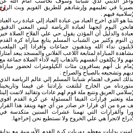
واعز الديني لدي شبابنا وسوف نحاسب أمام الله عن
صيرنا في تعليمهم وإرشادهم للطريق القويم وبث الروح
أرس
إسلامية فيهم .
ننا هو الذي اخرج العباد من عبادة العباد إلي عبادة رب العباد
انحن اليوم اتجهنا لعبادة الرياضة ليس المعني الدقيق
عبادة والدليل أن المؤذن يقول حي علي الفلاح الصلاة خير
 النوم وكثير من الشباب المسلم يتابع مباراة كرة القدم
ايلبون نداء الله ويذهبون جماعات وأفرادا إلي الملعب
شاهدة المباراة لمتابعة اللاعب الفلاني والمسجد يبعد أمتارا
هم ولا يكلفون أنفسهم بالذهاب إليه لأداء الصلاة جماعة مع
إمام بل أنهم يسافرون مئات الكيلومترات لحضور مباراة
ديهم وتشجيعه بالصياح والصراخ .
ذلك انصرف اهتمام شبابنا المسلم إلي عالم الرياضة الذي
توردناه من الخارج لنلتفت بإرادتنا عن قيمنا وتاريخينا
إسلامي العريق ونتبع ملة قوم لهم عادات وتقاليد لاتمت إلينا
لة وتعتبر قرارات الفيفا المسئولة عن كرة القدم اقوي
ف مرة من أي قرارا خر صادر من أي جهة وينفذ هذا القرار
را والقرارات التي تهمنا عشرات السنين متكدسة في
أدراج لاتجرأ هي علي الخروج ولا نستطيع نحن إخراجها.
امنت بدايات معظم دوريات كرة القدم الأوروبية مع بداية