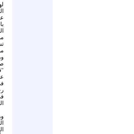
له
ال
عل
با
ال
من
تس
من
وم
صو
"ق
عن
في
رح
في
ال
وم
ال
ال