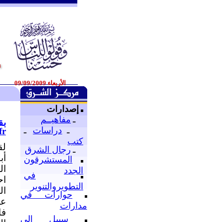
الأربعاء 09/09/2009
إصدارات
ـ
مفاهيــم
بق
ـ
دراسات
ـ
fr
كتب
لق
ـ
رجال الشرق
أب
المستشرقون
ال
الجدد
في
اح
التطويروالتنوير
ال
حوارات في
عل
مدارات
فا
سبيل إلى