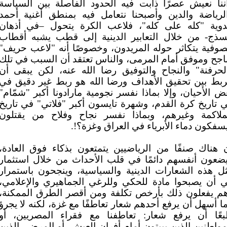
ننا نعيش عصرًا ذابت فيه الحدود الفاصلة بين السياسة
لرياضة والدين وأصبحنا نتعامل فيه بمنطق أغنية أحمد
وية "كله على كله"، فلاعب الكرة يتحول –في أذهان
سذج- من خلال التعابير الدينية إلى قطب يشبه أقطاب
صوفية يتكاثر حوله المريدون، وخصوصًا أنه "لاعب حريف"
اجح وموفق أمام المرمى، والناس تعتقد أن السبب في تلك
لحرفنة" والنجاح والتوفيق رضا الله عنه، لكن يبقى أن
ربط بين تحقيق الأهداف ورضا الله هو ربط غير دقيق في
ض الأحيان، وإلا بماذا نفسر نجومية مارادونا أكبر "شمّام"
 تاريخ كرة القدم، وشهرة تايسون أكبر "فلاتي" في تاريخ
ملاكمة وغيرهم، وبماذا نفسر نجاح وفلاح من يقتلون
سفكون دماء الأبرياء في العراق وغزة؟!.
 هناك صنفًا من الرياضيين يتمتعون بذكاء فوق العادة،
ضعون أنفسهم دائمًا في قلب الأحداث من خلال استثمار
ل هذه الشعارات الدينية والسياسية، وينجحون باستمرار
 أن يصبحوا مادة للحكي وللرغي الجماهيري والإعلامي،
م يفعلون ذلك بأرخص تكلفة ومن أقصر الطرق الممكنة،
ا أسهل أن يرفع أحدهم شعار تعاطفًا مع غزة، لكنه لا يجرؤ
عًا أن يرفع شعار: تعاطفنا مع فقراء المصريين، أو
مواطنين الذين يبيتون أمام أفران العيش، أو المرضى الذين