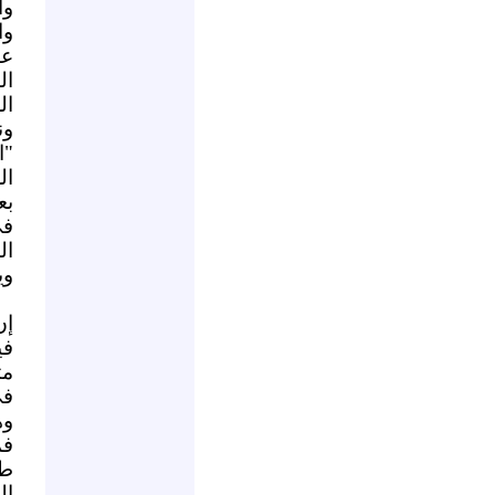
وأ
وا
عد
ال
ال
ون
"ا
ال
بع
في
ال
وي
إن
في
مث
في
وه
فم
طب
ال