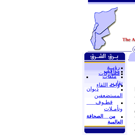
رؤيــة
مواقف
مشاركات
ملفات
تقارير
واحة اللقاء
ديوان
المستضعفين
قطـوف
وتأمـلات
من الصحافة
العالمية