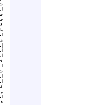
شه
ال
صو
فم
كل
وا
ال
هن
ال
أس
ال
خل
ال
شع
ال
ال
كم
وح
ال
فش