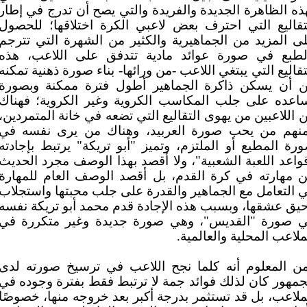
ذه الظاهرة الجديدة والفريدة والتي يصح أن تدرج في إطار
تقاليع التي احترف بعض لاعبي الكرة اختلاقها؛ للحصول
ى المزيد من الجماهيرية والكثير من الشهرة التي تترجم
لطبع في صورة عوائد مادية تتدفق على اللاعب، هذه
تقاليع التي يبتغي اللاعب -من ورائها- بناء صورة ذهنية تمكنه
 أن يسكن ذاكرة الجماهير أطول فترة ممكنة وبصورة
اعده على جلب المكاسب الكروية وغير الكروية؛ فهناك
 اللاعبين من يهوى التقاليع التي تضعه في خانة المتمردين،
نهم من يحب صورة العربيد، وهناك من يرى نفسه في
رة المطيع أو الملتزم، وتميز "أبو تريكة" يرتبط بإجادته
واعد اللعبة الشعبية"، ولا أقصد بهذا الوصف مجرد الحديث
 مهارته في كرة القدم، بل أقصد الوصف العام للمهارة
 التعامل مع الجماهير والقدرة على جلب محبتها واستجلاب
يق عشقها، وبسبب هذه الإجادة قدم محمد أبو تريكة نفسه
 صورة "القديس"، وهي صورة جديدة وغير متكررة في
ملاعب المحلية والعالمية.
ن المعلوم أنه كلما نجح اللاعب في ترسيخ صورته لدى
جمهور كان لذلك فوائد جمة لا ترتبط فقط بفترة وجوده في
ملاعب، بل قد تستثمر بدرجة أكبر بعد خروجه منها، خصوصًا