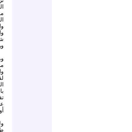
تر
ال
من
ال
وا
وا
شا
ور
وم
مل
وا
لق
ال
با
تق
عن
أو
ول
طق