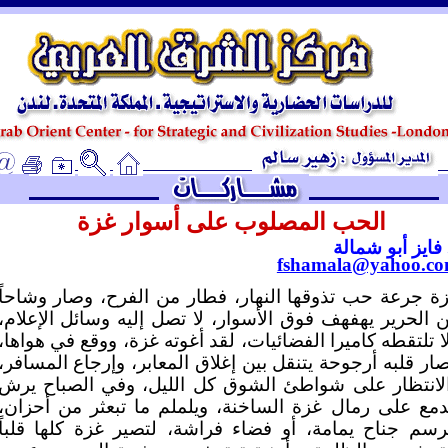
ـ
الحب المصلوب على أسوار غزة
 فايز أبو شمالة
fshamala@yahoo.c
ة جرعة حب تذوقها النهار، فطار من الفرح، وصار وشاحاً
 الحرير يهفهف فوق الأسوار، لا تصل إليه وسائل الإعلام،
ا تلتقطه كاميرا الفضائيات، لقد أغوته غزة، ووقع في هواها،
ار قلبه أرجوحة يتنقل بين إغلاق المعابر، وإرجاع المسافر،
لانتظار على شواطئ الشوق كل الليل، وفي الصباح يرش
دمع على رمال غزة الساخنة، ويلملم ما تبعثر من أحزان،
رسم جناح يمامة، أو فضاء فراشة، لتصير غزة كلها قلباً