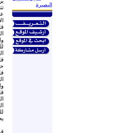
ير
البصيرة
تت
عل
ال
قا
ال
وا
لل
ال
قا
حب
قا
ال
وا
قا
ال
ال
لك
يج
قم