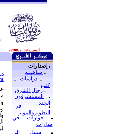
السبت 22/08/2009
إصدارات
ـ
مفاهيــم
د.
ـ
دراسات
ـ
om
كتب
غز
ـ
رجال الشرق
من
المستشرقون
ول
الجدد
في
وص
التطويروالتنوير
وا
حوارات في
ال
مدارات
لي
سبيل إلى