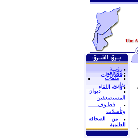
رؤيــة
مواقف
مشاركات
ملفات
تقارير
واحة اللقاء
ديوان
المستضعفين
قطـوف
وتأمـلات
من الصحافة
العالمية