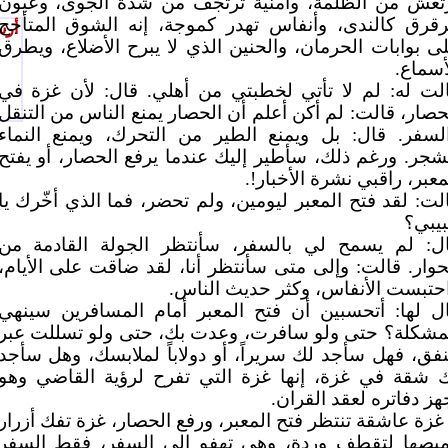
تعش من الظلمة، وأمنية ترتجف من شدة الجوى، وعيون
رقرق كالندى، وأنفاس تهدر كموجة، إنه الشوق المتأجج
أرس
ى بوابات الحرمان، والحنين الذي لا يبرح الأضلاع، ويطرق
أسماع.
لت له: لم لا تأتي لخطبتي من أهلي. قال: لأن غزة في
حصار، قالت: لم أكن أعلم أن الحصار يمنع الناس من التنقل
لسفر. قال: بل ويمنع الطير من التحرك، ويمنع النماء
شجر. ورغم ذلك، سأطير إليك عندما يرفع الحصار، أو يفتح
معبر، راقبي نشرة الأخبار!.
لت: لقد فتح المعبر ليومين، ولم تحضر، فما الذي أخّرك يا
يبي؟
ل: لم يسمح لي بالسفر، سأنتظر الجولة القادمة من
حوار. قالت: وإلى متى سأنتظر أنا، لقد ضاقت على الأيام،
حتبست الأنفاس، وكثر حديث الناس.
ل لها: أتحسبين أن فتح المعبر أمام المسافرين سينهي
مشكلة؟ حتى ولو سافرت، وعدت بك، حتى ولو تسللت عبر
نفق، فهل سأجد لك سريراً، أو دولاباً لملابسك، وهل سأجد
 شقة في غزة، إنها غزة التي تفرح لرؤية القاضي وهو
هز دفاتره لعقد القران.
غزة عاشقة تنتظر فتح المعبر، ورفع الحصار، غزة تفك أزرار
يصها لتقطف وردة، وهي تهفو إلى السفر، فقط السفر