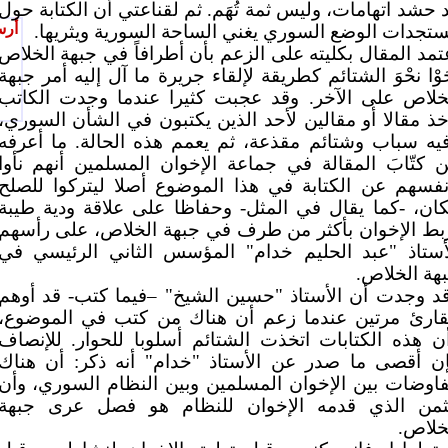
 حشد اتهامات، وليس ثمة تُهَم. ثم لقناعتي أن الكتابة حول
أرس
تجدات الوضع السوري يغني الساحة السورية ويثريها.
تمد المقال بكليته على الزعم بأن أطرافاً في جبهة الخلاص
َوْا نحْوَ الشتائم كطريقة لإلقاء جريرة ما آل إليه أمر جبهة
خلاص على الآخر. وقد عجبت كثيرا عندما وجدت الكاتب
خذ مقالا أو مقالين لأحد الذين يكتبون في الشأن السوري،
يه سباب وشتائم مقذعة، ثم يعمم هذه الحالة. ما أعرفه
 كتّابَ المقالة في جماعة الإخوان المسلمين أنهم نأوا
نفسهم عن الكتابة في هذا الموضوع أصلا ليتركوا للصلح
ان، -كما يقال في المثل- وحفاظا على علاقة ودية طيبة
بط الإخوان بأكثر من طرف في جبهة الخلاص، على رأسهم
أستاذ "عبد الحليم خدام" المؤسس الثاني الرئيسي في
هة الخلاص.
د وجدت أن الأستاذ "حسين الشيخ" –فيما كتب- قد أوهم
قارئ مرتين عندما زعم أن هناك من كتب في الموضوع،
ن هذه الكتابات اتخذت الشتائم أسلوبا للحوار. للإنصاف
ن أقصى ما صدر عن الأستاذ "خدام" أنه ذكر: أن هناك
اوضات بين الإخوان المسلمين وبين النظام السوري، وأن
ثمن الذي قدمه الإخوان للنظام هو فصل عرى جبهة
خلاص.