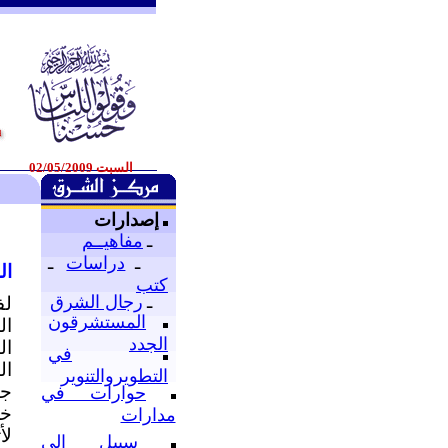
السبت 02/05/2009
إصدارات
ـ
مفاهيــم
ـ
دراسات
ـ
ال
كتب
ـ
رجال الشرق
لف
المستشرقون
ال
الجدد
ال
في
ال
التطويروالتنوير
جم
حوارات في
خل
مدارات
لأ
سبيل إلى