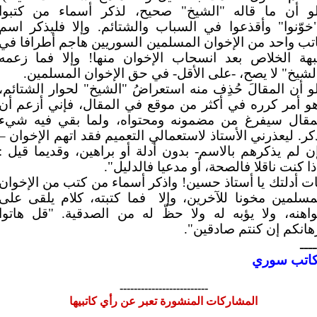
و أن ما قاله "الشيخ" صحيح، لذكر أسماء من كتبوا
خوّنوا" وأقذعوا في السباب والشتائم. وإلا فليذكر اسم
تب واحد من الإخوان المسلمين السوريين هاجم أطرافا في
هة الخلاص بعد انسحاب الإخوان منها! وإلا فما زعمه
لشيخ" لا يصح، -على الأقل- في حق الإخوان المسلمين.
و أن المقالَ حُذِف منه استعراضُ "الشيخ" لحوار الشتائم،
و أمر كرره في أكثر من موقع في المقال، فإني أزعم أن
مقال سيفرغ من مضمونه ومحتواه، ولما بقي فيه شيء
كر. ليعذرني الأستاذ لاستعمالي التعميم فقد اتهم الإخوان –
ن لم يذكرهم بالاسم- بدون أدلة أو براهين، وقديما قيل :
ذا كنت ناقلا فالصحة، أو مدعيا فالدليل".
ت أدلتك يا أستاذ حسين! واذكر أسماء من كتب من الإخوان
مسلمين مخونا للآخرين، وإلا
فما كتبته، كلام يلقى على
اهنه، ولا يؤبه له ولا حظّ له من الصدقية. "قل هاتوا
هانكم إن كنتم صادقين".
ــــ
اتب سوري
-------------------------
المشاركات المنشورة تعبر عن رأي كاتبيها