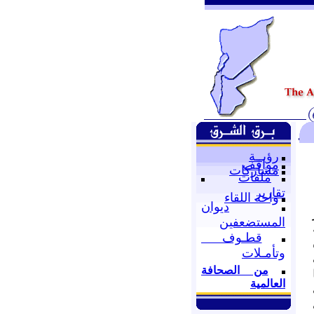
رؤيــة
مواقف
مشاركات
ملفات
تقارير
واحة اللقاء
ديوان
المستضعفين
قطـوف
وتأمـلات
من الصحافة
العالمية