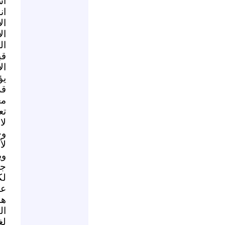
اس
ان
ال
ال
ال
قب
ال
يؤ
قد
مع
تع
لا
وج
لأ
وي
جم
لك
عل
هذ
ال
لغ