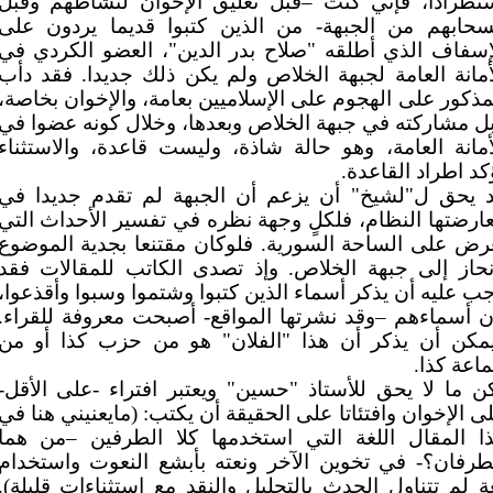
تطرادا، فإني كنت –قبل تعليق الإخوان لنشاطهم وقبل
سحابهم من الجبهة- من الذين كتبوا قديما يردون على
إسفاف الذي أطلقه "صلاح بدر الدين"، العضو الكردي في
أمانة العامة لجبهة الخلاص ولم يكن ذلك جديدا. فقد دأب
مذكور على الهجوم على الإسلاميين بعامة، والإخوان بخاصة،
ل مشاركته في جبهة الخلاص وبعدها، وخلال كونه عضوا في
أمانة العامة، وهو حالة شاذة، وليست قاعدة، والاستثناء
كد اطراد القاعدة.
 يحق ل"لشيخ" أن يزعم أن الجبهة لم تقدم جديدا في
ارضتها النظام، فلكلٍ وجهة نظره في تفسير الأحداث التي
رض على الساحة السورية. فلوكان مقتنعا بجدية الموضوع
نحاز إلى جبهة الخلاص. وإذ تصدى الكاتب للمقالات فقد
ب عليه أن يذكر أسماء الذين كتبوا وشتموا وسبوا وأقذعوا،
ن أسماءهم –وقد نشرتها المواقع- أصبحت معروفة للقراء.
مكن أن يذكر أن هذا "الفلان" هو من حزب كذا أو من
اعة كذا.
ن ما لا يحق للأستاذ "حسين" ويعتبر افتراء -على الأقل-
ى الإخوان وافتئاتا على الحقيقة أن يكتب: (مايعنيني هنا في
ا المقال اللغة التي استخدمها كلا الطرفين –من هما
طرفان؟- في تخوين الآخر ونعته بأبشع النعوت واستخدام
ة لم تتناول الحدث بالتحليل والنقد مع استثناءات قليلة).