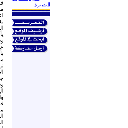
قد
البصيرة
مس
اع
نح
ال
يأ
وف
عن
بأ
مك
تر
ال
جب
وق
ال
وأ
فإ
مف
ال
ال