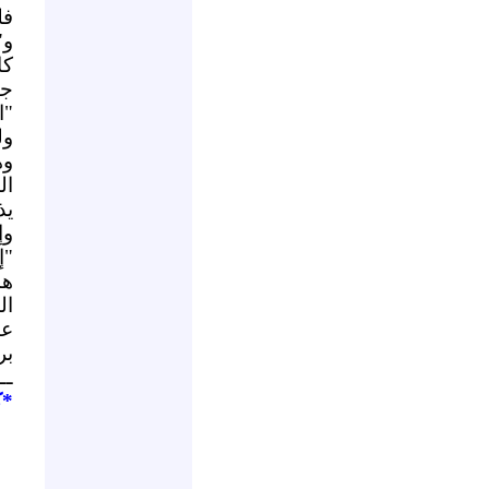
فل
و"
كا
جب
"ا
ول
وه
ال
يذ
وإ
"إ
ها
ال
عو
بر
ــ
*ك