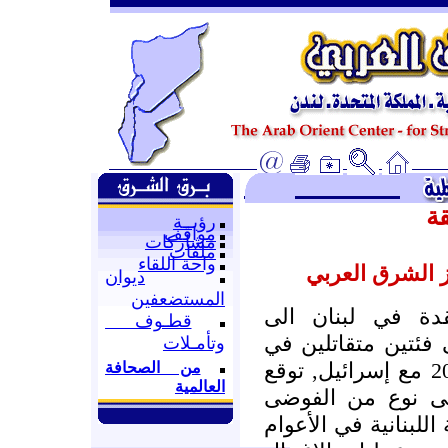
ة
رؤيــة
مواقف
مشاركات
ملفات
واحة اللقاء
 الشرق العربي
ديوان
المستضعفين
دة في لبنان الى
قطـوف
 فئتين متقاتلين في
وتأمـلات
الفترة التي تلت حرب عام 2006 مع إسرائيل, توقع
من الصحافة
العالمية
الى نوع من الفوضى
للبنانية في الأعوام