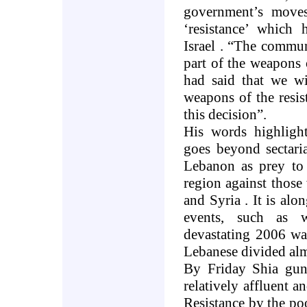
government’s moves
‘resistance’ which 
Israel
. “The communi
part of the weapons o
had said that we wi
weapons of the resist
this decision
.”
His words highlight
goes beyond sectari
Lebanon
as prey to
region against those
and
Syria
. It is alo
events, such as 
devastating 2006 w
Lebanese divided alm
By Friday Shia gun
relatively affluent 
Resistance by the po