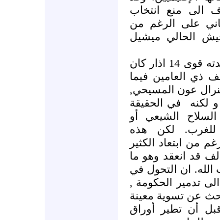
ف الى منع انتخاب
ني على الرغم من
جيش الحالي ميشيل
ويبدو أن التحدي الأخير الذي أبدته قوى 14 اذار كان
ف ذي العامين فيما
جنرال عون المسيحي
 لكنه
في الحقيقة
لسلاح الشيعي أو
 للغرب. لكن هذه
غم من ابتعاد الكثير
لف قد انعقد وهو ما
لله. ان التحول في
د الى تدمير الحكومة
حث عن تسوية معينة
قبل أن تطير أوراق