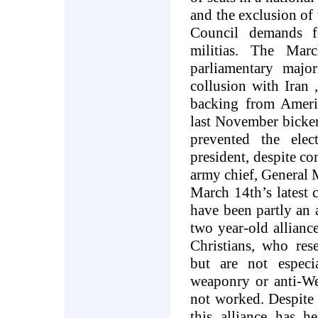
and the exclusion of 
Council demands f
militias. The Mar
parliamentary major
collusion with
Iran
backing from
Ameri
last November bicker
prevented the ele
president, despite co
army chief, General 
March 14th’s latest 
have been partly an 
two year-old allian
Christians, who res
but are not especi
weaponry or anti-Wes
not worked. Despite 
this alliance has h