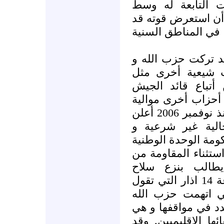
ؤسسات التابعة له وسط
أن استعرض قوته قد
 في المناطق السنية
قد تركت حزب الله و
ب شيعية أخرى مثل
تباع قائد الجيش
أحزاب أخرى موالية
لسوريا في موقع قوي جدا. ومنذ نوفمبر 2006 أعلن
الية غير شرعية و
ومة الوحدة الوطنية
ستثناء المقاومة من
يطالب بنزع سلاح
الميليشيات اللبنانية. لكن جماعة 14 اذار التي تقول
لتي اتهمت حزب الله
دد في مواقفها و هي
ئها الإقليميين. وقد