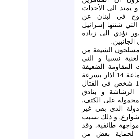
و يمتد الى الأحداث
وح في لبنان عن
لتي شنتها إسرائيل
 2006 وهي أمور تؤدي الى زيادة
ى الجانبين
لمسلحون الشيعة من
نية نسبيا و التي
 المقاومة الضعيفة
التي قادتها ميليشيات تابعة لجماعة 14 اذار بسرعة
كبيرة على الرغم من مقتل 11 شخص في القتال
الرشاشة و بنادق
المحمولة على الكتف
لة الذي بقي غير
شوارع, و ذلك بسبب
واجهة طائفية. وقد
 لحماية بعض من