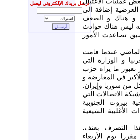
1975-1990. يات الاغتيال
أرسل بريدك الإلكتروني ليصل
العرضية إضافة الى
إليك جديدنا
 و هناك و الضعف
انه ليس هناك حوادث
بق تصاعدت الأمور
الماضي عندما قامت
ربيا و الوزارة التي
المعروفة باسم 14 اذار بعبور ما يراه حزب
لأكبر في المعارضة و
 كل من سوريا وإيران
كة الاتصالات التي
 بيروت الجنوبية
ات الأغلبية الشيعية
ذا التصرف بعنف
قررا يوم الأربعاء