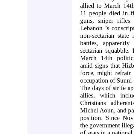
allied to March 14th
11 people died in f
guns, sniper rifles
Lebanon
’s conscrip
non-sectarian state i
battles, apparent
sectarian squabble. 
March 14th politici
amid signs that Hizb
force, might refrai
occupation of Sunni d
The days of strife ap
allies, which incl
Christians adhere
Michel Aoun, and par
position. Since No
the government ille
of seats in a national