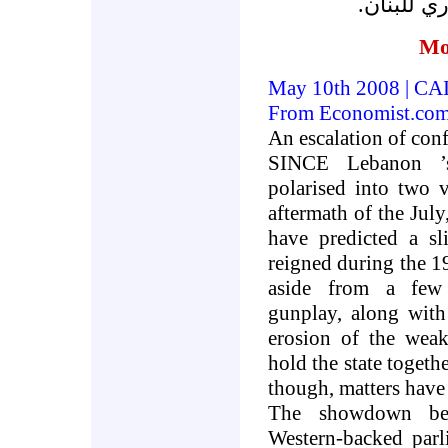
ري للبنان
Mo
May 10th 2008
|
CA
From Economist.co
An escalation of conf
SINCE
Lebanon
polarised into two v
aftermath of the Jul
have predicted a sl
reigned during the 1
aside from a few 
gunplay, along with
erosion of the weak
hold the state toget
though, matters have 
The showdown be
Western-backed parl