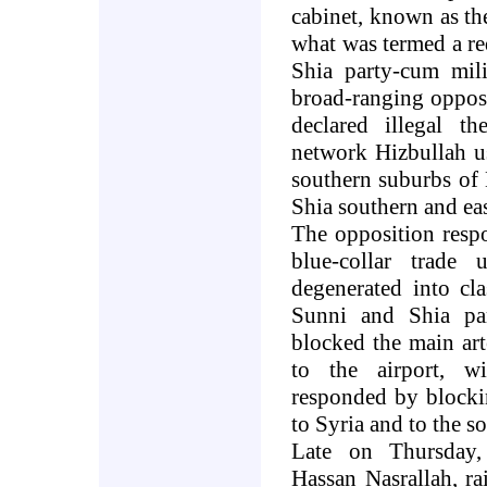
cabinet, known as t
what was termed a re
Shia party-cum mili
broad-ranging opposi
declared illegal th
network Hizbullah us
southern suburbs of
Shia southern and eas
The opposition respo
blue-collar trade
degenerated into cla
Sunni and Shia part
blocked the main art
to the airport, wi
responded by blocki
to
Syria
and to the s
Late on Thursday, 
Hassan Nasrallah, r