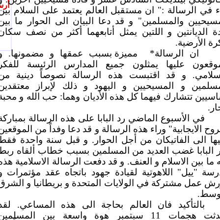
أرس
 في الرسالة :" ان مستقبل العالم يعتمد على السلام بين
سيحيين والمسلمين" و قد دعا البيان الى الحوار ما بين
ة الديانتين و اللتين يمثل أتابعهما أكثر من نصف سكان
رة الأرضية.
ان الرسالة*
مميزة بسبب عمقها و مضمونها. و
موقعون عليها يمثلون جميع المدارس الرئيسة للفكر
اسلامي. و قد اقتبست هذه الرسالة نصوصاً دينية من
مسلمين و المسيحيين و اليهود و ذلك لإبراز معتقدين
سيين تتشارك فيهما كل هذه الأديان وهما: حب الله و محبة
ار.
في الأسبوع الماضي رد البابا على هذه الرسالة بمباركة
روح الايجابية" وراء هذه الرسالة و قد دعا وفداً من الموقعين
ها الى الفاتيكان من أجل الحوار. و قبل سنة واحدة فقط
ر البابا غضب العديد من المسلمين بسبب خطاب ألقاه ربط
 ما بين الاسلام و العنف. و قد دفعت الرسالة الاسلامية هذه
سة "ييل" اللاهوتية لقيادة جهود باتجاه عقد مؤتمرات و
ش عمل مشتركة في الولايات المتحدة و بريطانيا و الشرق
أوسط.
بالتأكيد فان العالم بحاجة الى هذه المساعي. لقد
أحدثت هجمات 11 سبتمبر هوة واسعة بين المسلمين