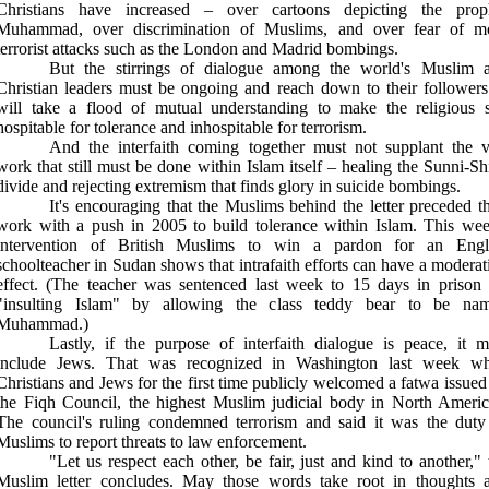
Christians have increased – over cartoons depicting the prop
Muhammad, over discrimination of Muslims, and over fear of m
terrorist attacks such as the
London
and
Madrid
bombings.
But the stirrings of dialogue among the world's Muslim 
Christian leaders must be ongoing and reach down to their followers.
will take a flood of mutual understanding to make the religious s
hospitable for tolerance and inhospitable for terrorism.
And the interfaith coming together must not supplant the v
work that still must be done within Islam itself – healing the Sunni-Shi
divide and rejecting extremism that finds glory in suicide bombings.
It's encouraging that the Muslims behind the letter preceded th
work with a push in 2005 to build tolerance within Islam. This wee
intervention of British Muslims to win a pardon for an Engl
schoolteacher in
Sudan
shows that intrafaith efforts can have a moderat
effect. (The teacher was sentenced last week to 15 days in prison 
"insulting Islam" by allowing the class teddy bear to be na
Muhammad.)
Lastly, if the purpose of interfaith dialogue is peace, it m
include Jews. That was recognized in
Washington
last week w
Christians and Jews for the first time publicly welcomed a fatwa issued
the Fiqh Council, the highest Muslim judicial body in
North Americ
The council's ruling condemned terrorism and said it was the duty
Muslims to report threats to law enforcement.
"Let us respect each other, be fair, just and kind to another," 
Muslim letter concludes. May those words take root in thoughts 