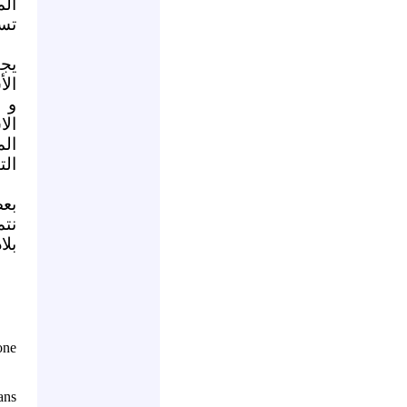
تس
يجب
الأ
و 
ال
ال
الت
بعض
نتم
بلا
one
ans