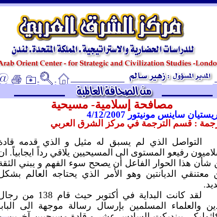
ـ
مصافحة إسلامية- مسيحية
يستيان ساينس مونيتور
4/12/2007
جمة : قسم الترجمة في مركز الشرق العربي
التواصل الذي لم يسبق له مثيل و الذي قدمه قادة
اميون رفيعو المستوى الى المسيحيين يلاقي رداً ايجابياً. ان
شأن هذا الحوار الفاعل أن يصحح سوء الفهم و يبني الثقة
 معتنقي الديانتين وهو الأمر الذي يحتاجه العالم بشكل
يد.
لقد كانت البداية في أكتوبر حيث قام 138 من رج
ين والعلماء المسلمين بإرسال رسالة موجهة الى البابا
اثوليكي بينديكت السادس عشر و قادة مسيحيين آخرين. و