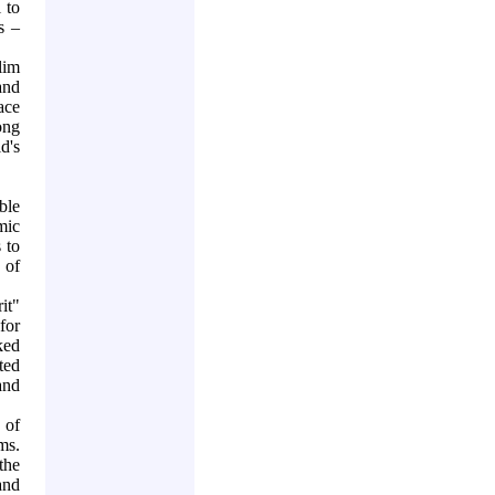
 to
s –
lim
and
ace
ong
d's
ble
mic
 to
 of
it"
for
ked
ted
and
 of
ms.
the
and