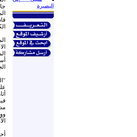
البصيرة
جاء
الم
قاد
الك
ال
ال
ال
أسا
الج
"ال
علي
أثا
فيه
مدر
وور
ال