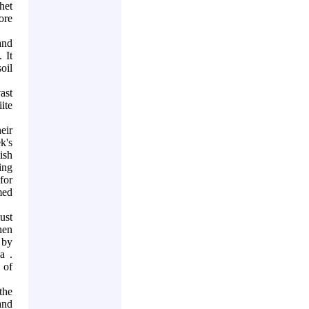
het
ore
and
 It
oil
ast
ite
eir
k's
ish
ing
for
med
ust
hen
 by
a
.
 of
the
and