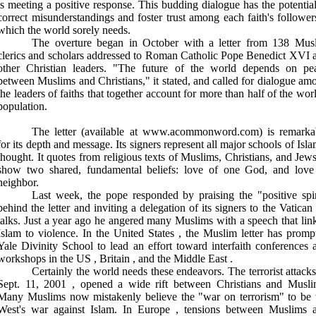
is meeting a positive response. This budding dialogue has the potential
correct misunderstandings and foster trust among each faith's follower
which the world sorely needs.
The overture began in October with a letter from 138 Mus
clerics and scholars addressed to Roman Catholic Pope Benedict XVI 
other Christian leaders. "The future of the world depends on pe
between Muslims and Christians," it stated, and called for dialogue am
the leaders of faiths that together account for more than half of the worl
population.
The letter (available at www.acommonword.com) is remarka
for its depth and message. Its signers represent all major schools of Isla
thought. It quotes from religious texts of Muslims, Christians, and Jews
show two shared, fundamental beliefs: love of one God, and love
neighbor.
Last week, the pope responded by praising the "positive spir
behind the letter and inviting a delegation of its signers to the
Vatican
talks. Just a year ago he angered many Muslims with a speech that lin
Islam to violence. In the
United States
, the Muslim letter has promp
Yale
Divinity
School
to lead an effort toward interfaith conferences 
workshops in the
US
,
Britain
, and the
Middle East
.
Certainly the world needs these endeavors. The terrorist attacks
Sept. 11, 2001
, opened a wide rift between Christians and Musli
Many Muslims now mistakenly believe the "war on terrorism" to be 
West's war against Islam. In
Europe
, tensions between Muslims 