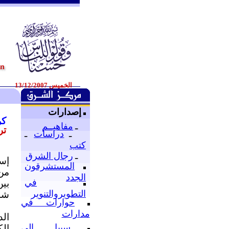
الخميس 13/12/2007
إصدارات
كر
ـ
مفاهيــم
تر
ـ
دراسات
ـ
كتب
ـ
رجال الشرق
إسل
المستشرقون
من 
الجدد
في
بين
التطويروالتنوير
شد
حوارات في
مدارات
الد
سبيل إلى
الك