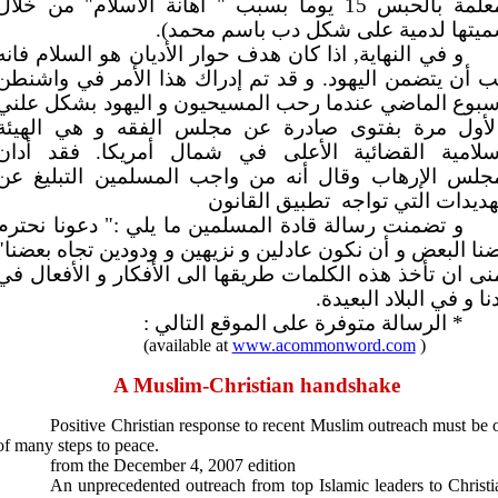
المعلمة بالحبس 15 يوماً بسبب " اهانة الاسلام" من خلال
ميتها لدمية على شكل دب باسم محمد).
و في النهاية, اذا كان هدف حوار الأديان هو السلام فانه
 أن يتضمن اليهود. و قد تم إدراك هذا الأمر في واشنطن
سبوع الماضي عندما رحب المسيحيون و اليهود بشكل علني
لأول مرة بفتوى صادرة عن مجلس الفقه و هي الهيئة
اسلامية القضائية الأعلى في شمال أمريكا. فقد أدان
مجلس الإرهاب وقال أنه من واجب المسلمين التبليغ عن
هديدات التي تواجه
تطبيق القانون
و تضمنت رسالة قادة المسلمين ما يلي :" دعونا نحترم
نا البعض و أن نكون عادلين و نزيهين و ودودين تجاه بعضنا"
نى ان تأخذ هذه الكلمات طريقها الى الأفكار و الأفعال في
دنا و في البلاد البعيدة.
* الرسالة متوفرة على الموقع التالي :
(available at
www.acommonword.com
)
A Muslim-Christian handshake
Positive Christian response to recent Muslim outreach must be 
of many steps to peace.
from the
December 4, 2007
edition
An unprecedented outreach from top Islamic leaders to Christi