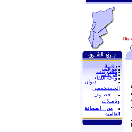
رؤيــة
مواقف
مشاركات
قراءات
واحة اللقاء
ديوان
المستضعفين
قطـوف
وتأمـلات
من الصحافة
العالمية
ال