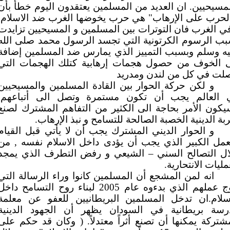
مسيحيين. ان العديد من المسلمين يعتقدون اليوم خطأً بأن
الحرب على الإرهاب" هي حرب يخوضها الغرب ضد الاسلام.
ي الغرب فان التوترات بين المسلمين و المسيحيين تزايدت
بب الرسوم الكرتونية التي تجسد الرسول محمد صلى الله
يه وسلم وبسبب التمييز الذي يمارس ضد المسلمين إضافة
ى الخوف من حصول هجمات إرهابية كتلك الهجمات التي
لت في كل من لندن ومدريد
و لكن حركة الحوار بين القادة المسلمين والمسيحيين
 العالم يجب أن تكون مستمرة وتصل الى أتباعهم.
كون الأمر بحاجة الى الكثير من التفاهم المشترك لصنع
ربة الدينية الخصبة الصالحة للتسامح و نبذ الإرهاب.
و الحوار الديني المشترك يجب أن لا يأتي قبل القيام
عمل الكبير الذي يجب أن يؤدى داخل الاسلام نفسه , من
ال التصالح السني – الشيعي و رفض التطرف الذي يمجد
مليات الانتحارية.
انه لمن المشجع أن المسلمين كانوا وراء الرسالة التي
تتوج عملهم الذي بدءوه عام 2005 لبناء روح التسامح داخ
اسلام.ان تدخل المسلمين البريطانيين للعفو عن معلمة
رسة بريطانية في السودان يظهر أن الجهود الدينية
شتركة يمكنها أن تصنع أثراً معتدلاً. ( وكان قد حكم على