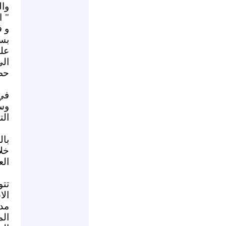
وال
" 
و ف
بس
عل
ال
حص
في
وسي
الت
بال
خل
الع
ال
مد
الم