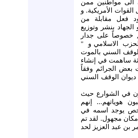
ن الى مواطنين ممن
 القوات الأمريكية. و
د فعل مقابلة من
الجهاد بنشر وتوزيع
, خصوصاً على جدار
"
الاسلامي و
لحزب
الوقف السني بالموت
اثة ساهمت في إنشاء
" عض الجرائم وفقاً
ديوان الوقف السني
" في الشوارع حيث
ن هوياتهم... إنهم
شخص يوجد اسمه في
 مكان مجهول. لقد تم
 عمر بن عبد العزيز لحد