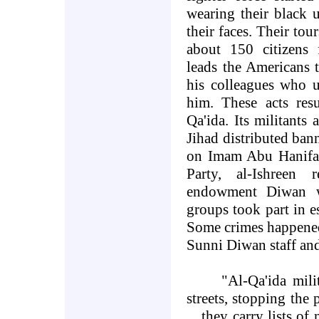
wearing their black 
their faces. Their tou
about 150 citizens
leads the Americans 
his colleagues who u
him. These acts resu
Qa'ida. Its militants
Jihad distributed ban
on Imam Abu Hanifa 
Party, al-Ishreen
endowment Diwan wi
groups took part in e
Some crimes happened
Sunni Diwan staff and
"Al-Qa'ida mili
streets, stopping the
... they carry lists 