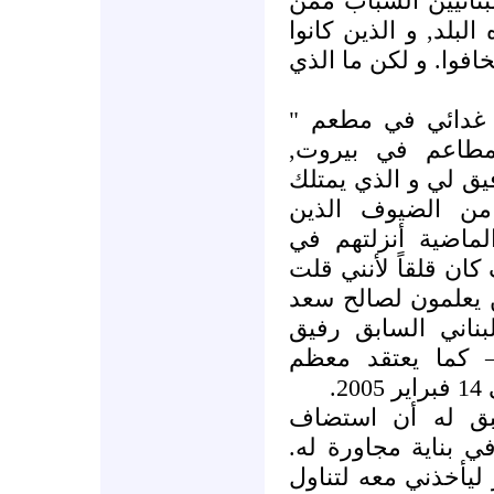
بنانيين الشباب ممن
لبلد, و الذين كانوا
افوا. و لكن ما الذي
ولت غدائي في مطعم
لمطاعم في بيروت
 لي و الذي يمتلك
من الضيوف الذين
ال ال 31 سنة الماضية أنزلتهم في
ان قلقاً لأنني قلت
 يعلمون لصالح سعد
بناني السابق رفيق
– كما يعتقد معظم
2
ق له أن استضاف
في بناية مجاورة له
يأخذني معه لتناول