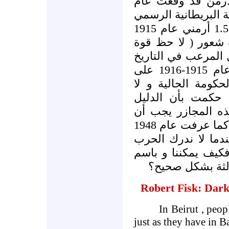
الأرمن قد وقعت عام
1915لبريطانية الرسمي
حول المذبحة التي أودت بحياة 1.5 أرمني عام 1915
." عور ( لا حظ قوة
المرعب في التاريخ
و تعترف بالمذابح التي جرت عام 1915-1916 على
حكومة الحالية و لا
حكمت بأن الدليل
ه المجازر يجب أن
تصنف على أنها " ابادة جماعية" كما عرفت عام 1948
ندما لا ندرك الحرب
فكيف يمكننا و باسم
ثالثة بشكل صحيح؟
Robert Fisk: Dark
In
Beirut
, peop
just as they have in
B