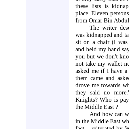
these lists is kid
place. Eleven person
from
Omar Bin Abdul 
The writer des
was kidnapped and ta
sit on a chair (I wa
and held my hand sa
you but we don't kno
not take my wallet n
asked me if I have a
them came and aske
drove me towards whe
they said no more
Knights? Who is pay
the
Middle East
?
And how can we
in the
Middle East
wh
fact – reiterated by