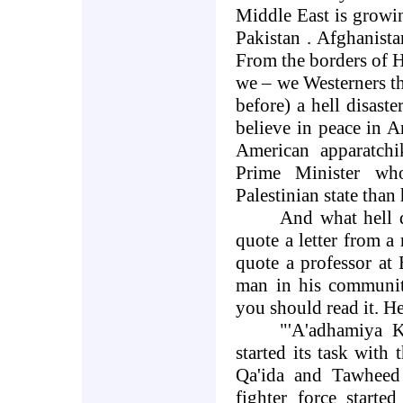
Middle East
is growi
Pakistan
.
Afghanista
From the borders of
H
we – we Westerners tha
before) a hell disast
believe in peace in
A
American apparatchi
Prime Minister wh
Palestinian state than
And what hell d
quote a letter from a
quote a professor at
man in his community
you should read it. H
"'A'adhamiya K
started its task with
Qa'ida and Tawheed 
fighter force starte