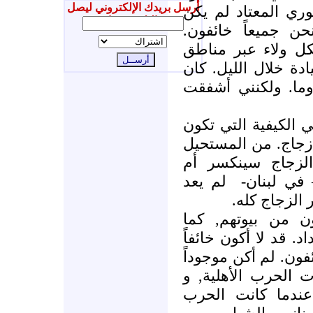
أرسل بريدك الإلكتروني ليصل
ري المعتاد لم يكن
إليك جديدنا
حن جميعاً خائفون
ل ولاء عبر مناطق
دة خلال الليل. كان
ما. ولكنني أشفقت
الكيفية التي تكون
زجاج. من المستحيل
 الزجاج سينكسر أم
 في لبنان
لم يعد
 الزجاج كله
ن من بيوتهم, كما
. قد لا أكون خائفاً
ئفون. لم أكن موجوداً
1 عندما بدأت الحرب الأهلية, و
ني كنت هناك عام 1976 عندما كانت الحرب