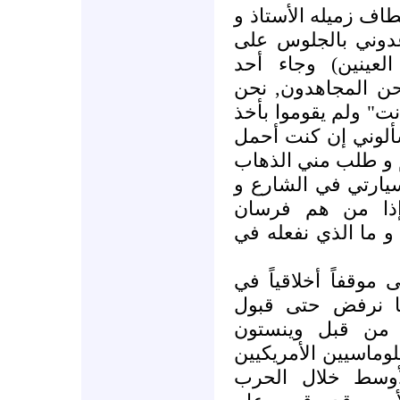
اف زميله الأستاذ و
عدوني بالجلوس على
عينين) وجاء أحد
حن المجاهدون, نحن
نت" ولم يقوموا بأخذ
ألوني إن كنت أحمل
 و طلب مني الذهاب
يارتي في الشارع و
إذا من هم فرسان
و ما الذي نفعله في
وقفاً أخلاقياً في
نا نرفض حتى قبول
 من قبل وينستون
وماسيين الأمريكيين
وسط خلال الحرب