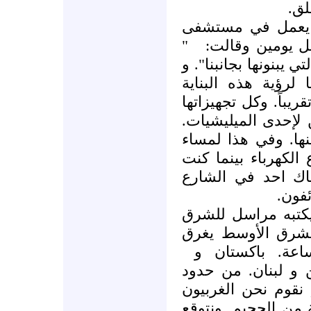
قلق
 يعمل في مستشفى
"
بل يومين وقالت
ي يبنونها بجانبنا". و
لرؤية هذه البناية
يباً. وكل تجهيزاتها
 لإحدى الميليشيات
نها. وفي هذا لمساء
لكهرباء بينما كنت
ناك احد في الشارع
ائفون
يكتبه مراسل للشرق
لشرق الأوسط يغرق
عة. باكستان و
 و لبنان. من حدود
نقوم نحن الغربيون
 من الجحيم. ونتوقع