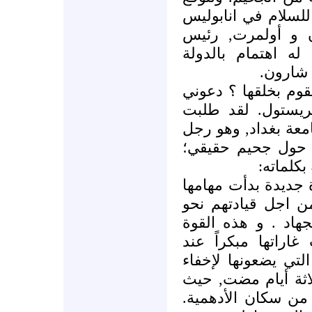
للسلام في انابوليس
ون و أولمرت, رئيس
له اهتمام بالدولة
ل شارون
قوم بخلقها ؟ دعوني
ريستول. لقد طلبت
عة بغداد, وهو رجل
حول جحيم حقيقي؛
بكلماته
" ديدة بدأت مهامها
من اجل قيادتهم نحو
جهاد . و هذه القوة
 بدأت غاراتها مبكراً عند
لتي يضعونها لإخفاء
اثة أيام مضت, حيث
والي 150 مواطن من سكان الأدهمية