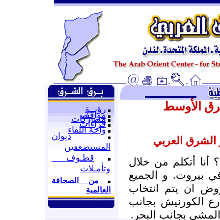
رق الأوسط
رؤيــة
مواقف
مشاركات
قراءات
واحة اللقاء
ديوان
الشرق العربي
المستضعفين
قطـوف
 أنا أتكلم من خلال
وتأمـلات
في بيروت. و الجميع
من الصحافة
روض ان يتم انتخاب
العالمية
رع الكورنيش بجانب
د المشي بجانب البحر