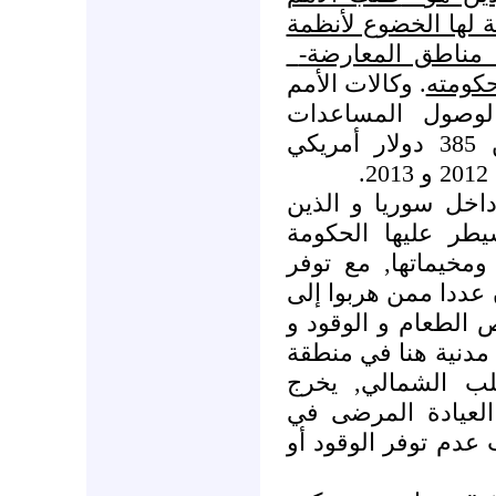
عة لها الخضوع لأنظمة
ى مناطق المعارضة
حكومته
. وكالات الأمم
 لوصول المساعدات
الدولية, بما فيها ما يقرب من 385 دولار أمريكي
داخل سوريا و الذين
طر عليها الحكومة
ومخيماتها, مع توفر
 عددا ممن هربوا إلى
 الطعام و الوقود و
 مدنية هنا في منطقة
ب الشمالي, يخرج
ون في العيادة المرضى في
عدم توفر الوقود أو