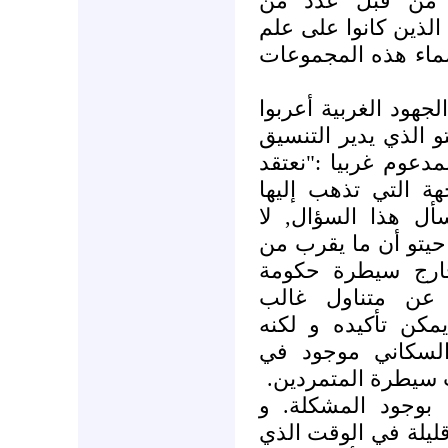
ا من قبل عدد من
الذين كانوا على علم
سماء هذه المجموعات
هود الغربية أعربوا
 الذي يدير التنسيق
عوم غربيا :"نعتقد
هة التي تذهب إليها
ل هذا السؤال, لا
حيتو أن ما يقرب من
60%  سيطرة حكومة
 عن متناول غالب
يمكن تأكيده و لكنه
السكاني موجود في
ت سيطرة المتمردين
 بوجود المشكلة. و
 قليلة في الوقت الذي