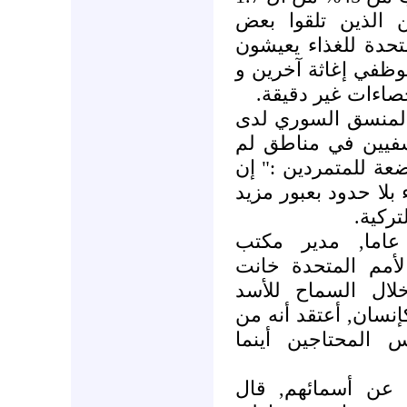
الذين تلقوا بعض
تحدة للغذاء يعيشون
وظفي إغاثة آخرين و
إحصاءات غير دقيقة
 المنسق السوري لدى
تشفيين في مناطق لم
عة للمتمردين :" إن
 بلا حدود بعبور مزيد
لتركية
ل هشام محمد بكور,40 عاما, مدير مكتب
أمم المتحدة خانت
خلال السماح للأسد
نسان, أعتقد أنه من
 المحتاجين أينما
عن أسمائهم, قال