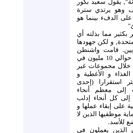
ة", يقول سعيد بكور
يف وهو يرتدي سترة
لى الدفء بينما هو
ئ
 بكثير مما بذلته أي
متحدة, و لكن جهودها
ين. قامت واشنطن
بتحويل حوالي 60 مليون دولار – حوالي 10 مليون في
2012 ن في 2013- من خلال مجموعات غير
لغذاء و الأغطية و
ثر استقرارا (إحدى
 إلى معظم أنحاء
لى كل أنحاء إدلب
ة على إبقاء عملها و
اية موظفيها الذين لا
ضع للأسد
ن الذين يعملون في