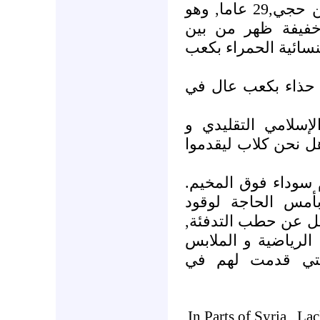
شركات تركية كبرى. عبد الرحمن حجي,29 عاما, وهو
خفيفة ظهر من بين
نسائية الحمراء بكعب
 حذاء بكعب عال في
سلامي التقليدي و
ل نحن كلاب ليقدموا
 سوداء فوق المخيم
أمس الحاجة لوقود
بديل عن حطب التدفئة
الرياضية و الملابس
التي قدمت لهم في
In Parts of
Syria
, Lac