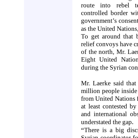
route into rebel te
controlled border w
government’s consent
as the United Nations,
To get around that b
relief convoys have cr
of the north, Mr. Laer
Eight United Natio
during the Syrian conf
Mr. Laerke said that
million people insid
from United Nations f
at least contested by
and international obs
.
understated the gap
“
There is a big dis
Syrian coordinator f