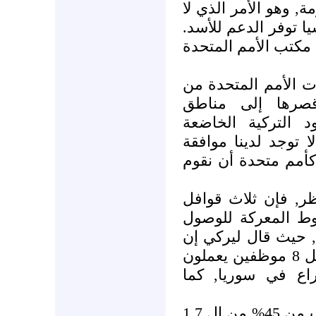
ة, وهو الأمر الذي لا
يا توفر الدعم للأسد
مكتب الأمم المتحدة
ات الأمم المتحدة من
صرها إلى مناطق
 التركية الخاضعة
 توجد لدينا موافقة
 كأمم متحدة أن نقوم
ر, فإن ثلاث قوافل
وط المعركة للوصول
, حيث قال ليركي إن
تلك الرحلة كانت خطيرة. لقد قتل 8 موظفين يعملون
اع في سوريا, كما
كما قال السيد ليركي إن ما يقرب من 45% من ال 1.7