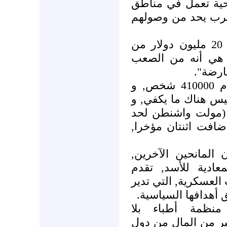
ية تعمل في مناطق
رب يحد من وصولهم
يقول مسئول في منظمة تلقت 20 مليون دولار من
ة هي أنه من الصعب
معارضة
و يضيف :"إننا نساعد في إطعام 410000 شخص, و
س هناك ما يكفي, و
" (مولت واشنطن لحد
و أضافت اثنتان مؤخرا
ن المانحين الآخرين
ادية للأسد, تقدم
العسكرية, التي تدير
يق أهدافها السياسية
منظمة أطباء بلا
ير من المال من دول