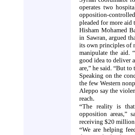
operates two hospita
opposition-control
pleaded for more aid 
Hisham Mohamed Bakur
in Sawran, argued th
its own principles of
manipulate the aid. 
good idea to deliver 
are,” he said. “But to
Speaking on the cond
the few Western nonp
Aleppo
say the violen
.
reach
“
The reality is tha
opposition areas,” s
receiving $20 million
“
We are helping feed