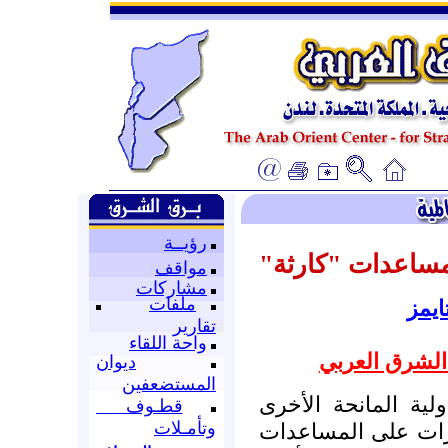
رؤيــة
لمساعدات "كارثة
مواقف
مشاركات
ملفات
ايمز
تقارير
واحة اللقاء
الشرق العربي
ديوان
المستضعفين
لية المانحة الأخرى
قطـوف
وتأمـلات
رات على المساعدات