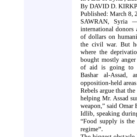
By DAVID D. KIRK
Published: March 8, 
SAWRAN, Syria — 
international donors
of dollars on humanit
the civil war. But h
where the deprivati
bought mostly anger 
of aid is going to t
Bashar al-Assad, 
opposition-held areas 
Rebels argue that the 
helping Mr. Assad sur
weapon,” said Omar B
Idlib, speaking durin
“Food supply is the 
.”
regime
The biggest obstacle 