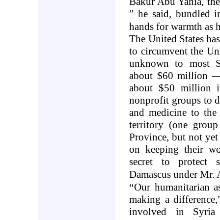
Bakur Abu Yahia, the 
” he said, bundled i
hands for warmth as he
The
United States
has
to circumvent the Uni
unknown to most Sy
about $60 million —
about $50 million 
nonprofit groups to d
and medicine to the 
territory (one grou
Province, but not yet
on keeping their w
secret to protect 
Damascus
under Mr. 
“
Our humanitarian as
making a difference,
involved in Syria