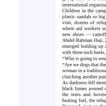
international organiza
Children in the cam
plastic sandals so big 
visit, dozens of ref
where aid workers we
new shoes — castoff
Abdel Rahman Haji, 2
emerged holding up a
with three-inch heels,
“
Who is going to wear
“
Are we dogs that the
woman in a tradition
clutching another pai
As darkness fell mome
black fumes poured o
the tents and hover
heating fuel, the ref