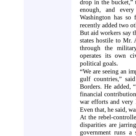
drop in the bucket,” t
enough, and every 
Washington
has so f
recently added two oth
But aid workers say t
states hostile to Mr.
through the milita
operates its own civ
.
political goals
“
We are seeing an i
gulf countries,” sai
Borders. He added, “B
financial contributio
war efforts and very 
Even that, he said, w
At the rebel-control
disparities are jarri
government runs a st