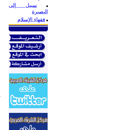
ق
سبيل إلى
ا
البصيرة
.
فقهاء الإسلام
ق
ع
ا
ا
ج
ح
م
ا
ا
ا
.
ل
ك
ف
.
و
ر