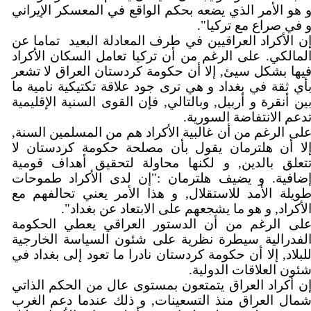
 هو الأمر الذي يضعه بحكم الواقع في المعسكر الإيراني
و في صراع مع تركيا"
ن الأكراد العراقيين في طرف المعادلة البعيد
تماما عن
لمالكي. على الرغم من أن تركيا تعامل السكان الأكراد
يها بشكل سيئ, إلا أن حكومة كردستان العراق لا تشعر
أي ثقة في بغداد و هي ترى جود علاقة تكتيكية نامية ما
ين أنقرة و أربيل, وبالتالي, فإن القوى السنية الإقليمية
تدعم الانتفاضة السورية
على الرغم من أن غالبية الأكراد هم من المسلمين السنة
لا أن هلترمان يقول بأن مصلحة حكومة كردستان لا
تعلق بالدين, و لكنها محاولة لتحقيق أهداف قومية
ضافية. و يضيف هلترمان :"إن لدى الأكراد طموحات
ويلة الأمد للاستقلال, و هذا الأمر يعني تحالفهم مع
الأكراد, و هو ما يشجعهم على الابتعاد عن بغداد"
لى الرغم من أن الدستور العراقي يعطي الحكومة
لفدرالية سيطرة نظرية على شئون السياسة الخارجية
لبلاد, إلا أن حكومة كردستان نادرا ما تعود إلى بغداد في
شئون العلاقات الدولية
ن أكراد العراق يتمتعون بمستوى عال من الحكم الذاتي
مال العراق منذ التسعينات, و ذلك عندما دعم الغرب