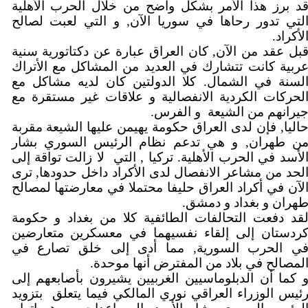
د برز هذا الأمر بشكل واضح من خلال الحرب الأهلية
لتي تدور رحاها في سوريا الآن, و التي لعبت لصالح
الأكراد
بل عقد من الآن, كان العراق عبارة عن دكتاتورية سنية
ربية كانت تتشارك في العديد من المشاكل مع الأتراك
لسنة في الشمال. كلا الدولتين كان لديه مشاكل مع
لحركات الكردية الانفصالية و علاقات غير مستقرة مع
يرانهم من الشيعة
و الفرس.
اليا, فإن لدى العراق حكومة يهيمن عليها الشيعة مقربة
ن طهران, و هي تدعم نظام الرئيس السوري بشار
لأسد في الحرب الأهلية. تركيا , التي
لا زالت تواقة إلى
لحد من مشاعر الانفصال لدى الأكراد داخل حدودها, ترى
لآن في أكراد العراق حليفا محتملا في معارضتها لمصالح
طهران و بغداد و دمشق
قد دفعت التحالفات الطائفية كلا من بغداد و حكومة
ردستان إلى إلقاء نفسيهما في معسكرين متعارضين
ي الحرب السورية, مما أدى إلى خلق تصارع في
المصالح في بلاد من المفترض أنها موحدة
 كما أن الدبلوماسيين الغربيين يشيرون بأصابعهم إلى
ئيس الوزراء العراقي نوري المالكي فيما يتعلق
بتزويد