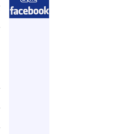
ا
ت
أ
س
د
.
ل
ا
ف
ش
.
و
ا
,
ح
.
ي
م
ا
ي
.