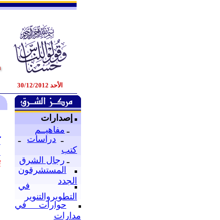
الأحد 30/12/2012
إصدارات
ـ
مفاهيــم
ـ
دراسات
ـ
ك
كتب
2
ـ
رجال الشرق
ت
المستشرقون
ح
الجدد
في
ا
التطويروالتنوير
ل
حوارات في
ح
مدارات