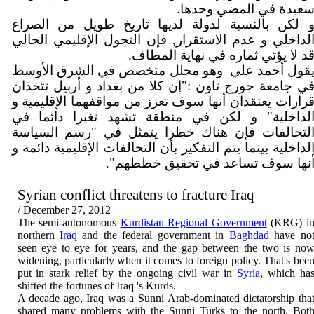
سعيدة في المضي وحدها
 لكن بالنسبة لدولة لديها تاريخ طويل من الصراع
لداخلي و عدم الاستقرار, فإن التحول الإقليمي الحالي
قد لا يؤتي ثماره في نهاية المطاف
قول أحمد علي
وهو محلل متخصص في الشرق الأوسط
ي جامعة جورج تاون :"إن كلا من بغداد و أربيل تتخذان
رارات يعتقدان أنها سوف تعزز من مواقفهما الإقليمية و
لداخلية" و لكن في منطقة تشهد تغيرا دائما في
لتحالفات فإن هناك خطرا يتمثل في "رسم السياسة
لداخلية بينما يتم التفكير بأن التحالفات الإقليمية دائمة و
أنها سوف تساعد في تحقيق خططهم"
Syrian conflict threatens to fracture
Iraq
/ December 27, 2012
The semi-autonomous
Kurdistan Regional Government
(KRG) i
northern
Iraq
and the federal government in
Baghdad
have no
seen eye to eye for years, and the gap between the two is no
widening, particularly when it comes to foreign policy. That's bee
put in stark relief by the ongoing civil war in
Syria
, which ha
shifted the fortunes of
Iraq
's Kurds.
A decade ago,
Iraq
was a Sunni Arab-dominated dictatorship tha
shared many problems with the Sunni Turks to the north. Bot