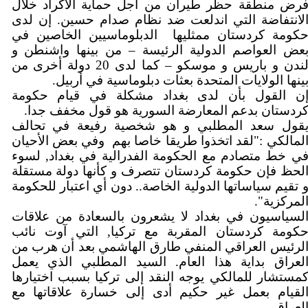
رض منطقة حظر طيران من أجل حماية الأكراد خلال
لانتفاضة التي اندلعت ضد نظام صدام حسين. إن لدى
كومة كردستان ممثليها
الدبلوماسيين الخاصين في
عض العواصم الدولية الرئيسة – من بينها واشنطن و
لندن و باريس و موسكو – كما لدى 20 دولة أخرى من
بينها الولايات المتحدة بعثات دبلوماسية في أربيل
ن القول بأن لدى بغداد مشكلة في قيام حكومة
كردستان بدعم المعارضة السورية هو قول مخفف جدا
قول سعد المطلبي و هو شخصية رفيعة في تحالف
لمالكي :"لقد اتخذوا طريقا خاصا بهم
وفي بعض الأحيان
ي خط متصادم مع الحكومة الفدرالية في بغداد, لسوء
لحظ فإن حكومة كردستان تتصرف و كأنها دولة مستقلة
 تقيم سياساتها الدولية الخاصة.. دون أي اعتبار للحكومة
المركزية"
لسياسيون في بغداد لا يشعرون بالسعادة من علاقات
كومة كردستان المقربة مع تركيا, التي آوت نائب
لرئيس العراقي المنفي طارق الهاشمي بعد أن هرب من
لعراق بداية هذا العام. السيد المطلبي الذي يعمل
مستشار للمالكي يوجه النقد إلى تركيا بسبب اختيارها
لقيام بعمل غير حكيم أدى إلى خسارة علاقاتها مع
العراق