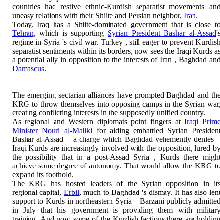
countries had restive ethnic-Kurdish separatist movements an
uneasy relations with their Shiite and Persian neighbor,
Iran
.
Today,
Iraq
has a Shiite-dominated government that is close t
Tehran
, which is supporting
Syrian President Bashar al-Assad
'
regime in
Syria
's civil war.
Turkey
, still eager to prevent Kurdis
separatist sentiments within its borders, now sees the Iraqi Kurds a
a potential ally in opposition to the interests of
Iran
,
Baghdad
an
Damascus
.
The emerging sectarian alliances have prompted
Baghdad
and th
KRG to throw themselves into opposing camps in the Syrian war
creating conflicting interests in the supposedly unified country.
As regional and Western diplomats point fingers at
Iraqi Prim
Minister Nouri al-Maliki
for aiding embattled Syrian Presiden
Bashar al-Assad – a charge which
Baghdad
vehemently denies 
Iraqi Kurds are increasingly involved with the opposition, lured b
the possibility that in a post-Assad
Syria
, Kurds there migh
achieve some degree of autonomy. That would allow the KRG t
expand its foothold.
The KRG has hosted leaders of the Syrian opposition in it
regional capital,
Erbil
, much to
Baghdad
's dismay. It has also len
support to Kurds in northeastern
Syria
– Barzani publicly admitte
in July that his government is providing them with militar
training. And now some of the Kurdish factions there are holdin