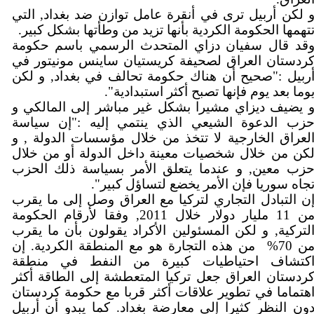
 لكن أربيل ترى في أنقرة عامل توازن ضد بغداد, التي
تتهمها الحكومة الكردية بأنها تزيد من وطأتها بشكل كبير
قد قال سفيان دزاي المتحدث الرسمي باسم حكومة
ردستان العراق لصحيفة كريستيان ساينس مونيتور في
ربيل :"صحيح أن هناك حكومة تحالف في بغداد, و لكن
يوما بعد يوم فإنها تصبح أكثر استبدادية"
 يضيف ديزاي مشيرا بشكل غير مباشر إلى المالكي و
زب الدعوة الشيعي الذي ينتمي إليه :"إن سياسة
لعراق الخارجية لا تتخذ من خلال مؤسسات الدولة , و
كن من خلال شخصيات معينة داخل الدولة أو من خلال
زب معين, و عندما يتعلق الأمر بسياسة ذلك الحزب
تجاه سوريا فإن الأمر يخضع لتساؤل كبير"
ن التبادل التجاري لتركيا مع العراق وصل إلى ما يقرب
من 11 مليار دولار خلال 2011, وفقا لأرقام الحكومة
لتركية, و لكن المسئولين الأكراد يقولون بأن ما يقرب
من 70
من هذه التجارة هو مع المنطقة الكردية. إن
كتشاف احتياطيات كبيرة من النفط في منطقة
ردستان العراق جعل تركيا المتعطشة إلى الطاقة أكثر
هتماما في تطوير علاقات أكثر قربا مع حكومة كردستان
ون النظر كثيرا إلى معارضة بغداد. كما يبدو أن أربيل