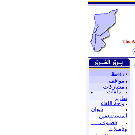
رؤيــة
مواقف
مشاركات
ملفات
تقارير
واحة اللقاء
ديوان
المستضعفين
قطـوف
وتأمـلات