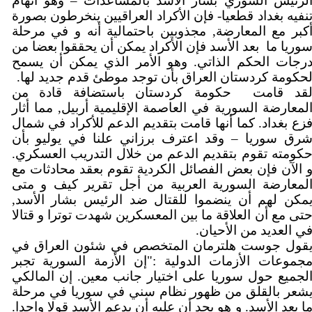
لرئيس السوري بشار الأسد بالمساعدات – وهو اتهام
نفيه بغداد قطعيا- فإن الأكراد العراقيين ينخرطون بصورة
كبر مع المعارضة, مجذوبين باحتمالية أنه و في مرحلة
وريا ما
بعد الأسد فإن الأكراد يمكن أن يحققوا بعضا من
رجات الحكم الذاتي. وهو الأمر الذي يمكن أن يسمح
لحكومة كردستان العراق بأن توجد موطئ قدم جديد لها
قد قامت
حكومة كردستان باستضافة قادة من
لمعارضة السورية في العاصمة الإقليمية أربيل, مما أثار
زع بغداد. كما أنها قامت بتقديم الدعم للأكراد في شمال
رق سوريا – وقد اعترف برزاني علنا في يوليو بأن
حكومته تقوم بتقديم الدعم من خلال التدريب العسكري
 الآن فإن بعض الفصائل الكردية تقوم بعقد محادثات مع
لمعارضة السورية العربية من أجل تقرير كيف و متى
يمكن لهم أن ينضموا للقتال ضد الرئيس بشار الأسد
تى مع أن العلاقة ما بين المعسكرين شهدت توترا و قتالا
في العديد من الأحيان
قول جوست هلترمان المتخصص في شئون العراق في
جموعات الأزمات الدولية :"إن الأزمة السورية تجبر
لجميع حول سوريا على اختيار جانب معين. إن المالكي
شعر بالقلق من ظهور نظام سني في سوريا في مرحلة
ما بعد الأسد. و هو يجد أن عليه أن يدعم الأسد قولا واحدا