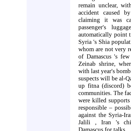
remain unclear, with
accident caused b
claiming it was c
passenger's luggag
automatically point t
Syria
's Shia populat
whom are not very re
of
Damascus
's few
Zeinab shrine, wher
with last year's bomb
suspects will be al-Q
up fitna (discord)
communities. The fact
were killed supports 
responsible – possi
against the Syria-Ir
Jalili
,
Iran
's chi
Damascus
for talks
.