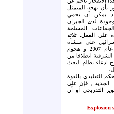
ذا الانفجار ناجم عن
ر بأن نهجه المتمثل
يد يمكن أن يحمي
وجودة لدى الجيران
لجماعات المسلحة
 على العمل. ثلاثة
سرائيل على منشأة
المفاعل النووي المشتبه بها عام 2007 و هجوم
 الشرقية انطلاقا من
 نهاية عام 2008 يطرح ادعاء نظام البعث
ؤل
حكم التقليدي بالقوة
الجديد , فإن على
وير التدريجي أو أن
Explosion 