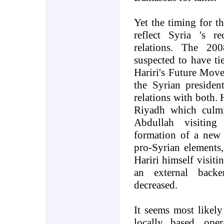
Yet the timing for th
reflect
Syria
's re
relations. The 20
suspected to have ti
Hariri's Future Mov
the Syrian presiden
relations with both.
Riyadh
which culm
Abdullah visitin
formation of a new
pro-Syrian elements
Hariri himself visiti
an external backe
decreased
.
It seems most likely 
locally based, ope