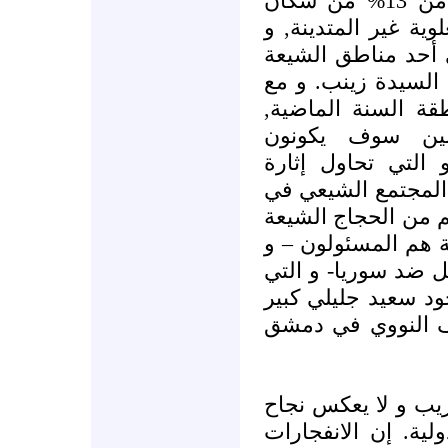
قليل جدا, و يشكل ما يقرب من 13% من سكان
وية غير المتدينة, و
 أحد مناطق الشيعة
السيدة زينب. و مع
قة السنة الماضية
ضين سوف يكونون
 التي تحاول إثارة
 المجتمع الشيعي في
 من الحجاج الشيعة
 هم المسئولون – و
 ضد سوريا- و التي
ود سعيد جليلي كبير
لف النووي في دمشق
يب و لا يعكس نجاح
لية. إن الانفجارات