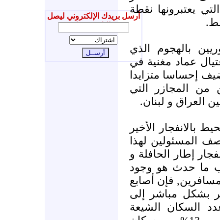
تي يعتبرونها نقطة
أرسل بريدك الإلكتروني ليصل
سط
إليك جديدنا
يين بالهجوم الذي
يال عماد مغنية في
ور تضيف إحساسا متزايدا
من المجازر التي
 العراق و لبنان
ط بالانفجار الأخير
صف المسئولين لهذا
جار إطار الحافلة و
ب ما حدث هو وجود
مسافرين, فإن أصابع
ر بشكل مباشر إلى
دد السكان الشيعة