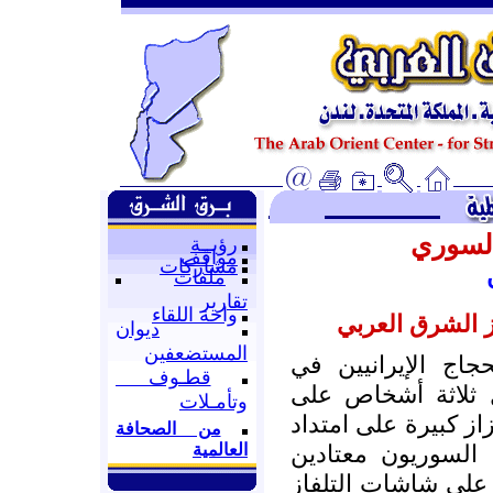
السوري
رؤيــة
مواقف
مشاركات
ملفات
تقارير
واحة اللقاء
 الشرق العربي
ديوان
المستضعفين
جاج الإيرانيين في
قطـوف
ثلاثة أشخاص على
وتأمـلات
 كبيرة على امتداد
من الصحافة
العالمية
السوريون معتادين
على شاشات التلفاز