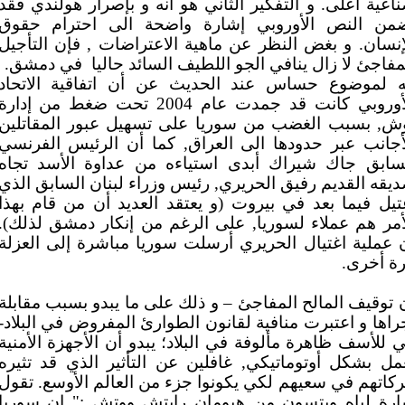
اعية أعلى. و التفكير الثاني هو أنه و بإصرار هولندي فقد
من النص الأوروبي إشارة واضحة الى احترام حقوق
إنسان. و بغض النظر عن ماهية الاعتراضات , فإن التأجيل
مفاجئ لا زال ينافي الجو اللطيف السائد حاليا
في دمشق.
ه لموضوع حساس عند الحديث عن أن اتفاقية الاتحاد
الأوروبي كانت قد جمدت عام 2004 تحت ضغط من إدارة
ش, بسبب الغضب من سوريا على تسهيل عبور المقاتلين
أجانب عبر حدودها الى العراق, كما أن الرئيس الفرنسي
سابق جاك شيراك أبدى استياءه من عداوة الأسد تجاه
يقه القديم رفيق الحريري, رئيس وزراء لبنان السابق الذي
تيل فيما بعد في بيروت (و يعتقد العديد أن من قام بهذا
الأمر هم عملاء لسوريا, على الرغم من إنكار دمشق لذلك
 عملية اغتيال الحريري أرسلت سوريا مباشرة إلى العزلة
رة أخرى
 توقيف المالح المفاجئ – و ذلك على ما يبدو بسبب مقابلة
جراها و اعتبرت منافية لقانون الطوارئ المفروض في البلاد
 للأسف ظاهرة مألوفة في البلاد؛ يبدو أن الأجهزة الأمنية
مل بشكل أوتوماتيكي, غافلين عن التأثير الذي قد تثيره
كاتهم في سعيهم لكي يكونوا جزء من العالم الأوسع. تقول
رة لياه ويتسون من هيومان رايتش ووتش :" إن سوريا