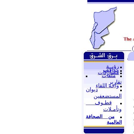
رؤيــة
مواقف
مشاركات
ملفات
تقارير
واحة اللقاء
ديوان
المستضعفين
قطـوف
وتأمـلات
من الصحافة
العالمية