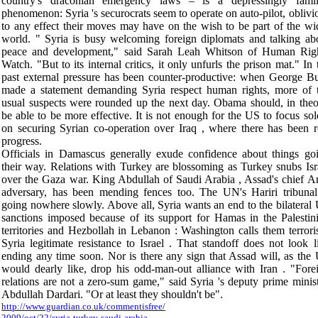
country's draconian emergency laws – is a depressingly famil
phenomenon:
Syria
's securocrats seem to operate on auto-pilot, oblivi
to any effect their moves may have on the wish to be part of the wi
world. "
Syria
is busy welcoming foreign diplomats and talking ab
peace and development," said Sarah Leah Whitson of Human Rig
Watch. "But to its internal critics, it only unfurls the prison mat." In 
past external pressure has been counter-productive: when George B
made a statement demanding
Syria
respect human rights, more of 
usual suspects were rounded up the next day. Obama should, in theo
be able to be more effective. It is not enough for the
US
to focus sol
on securing Syrian co-operation over
Iraq
, where there has been r
progress
.
Officials in
Damascus
generally exude confidence about things go
their way. Relations with
Turkey
are blossoming as
Turkey
snubs
Isr
over the
Gaza
war. King Abdullah of
Saudi Arabia
, Assad's chief A
adversary, has been mending fences too. The UN's Hariri tribunal
going nowhere slowly. Above all,
Syria
wants an end to the bilateral
sanctions imposed because of its support for Hamas in the Palestin
territories and Hezbollah in
Lebanon
:
Washington
calls them terroris
Syria
legitimate resistance to
Israel
. That standoff does not look l
ending any time soon. Nor is there any sign that Assad will, as the
would dearly like, drop his odd-man-out alliance with
Iran
. "Fore
relations are not a zero-sum game," said
Syria
's deputy prime minist
Abdullah Dardari. "Or at least they shouldn't be
."
http://www.guardian.co.uk/commentisfree/
2009/oct/22/syria-turkey-saudi-arabia