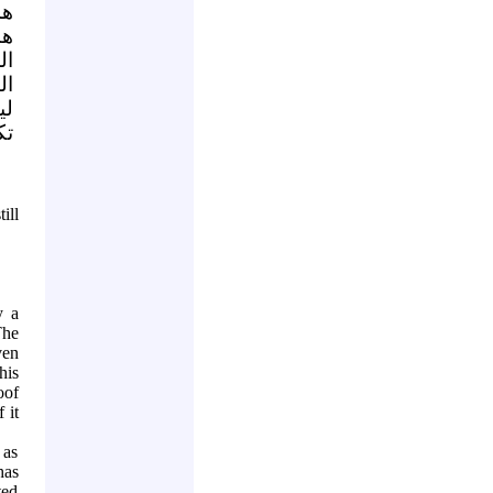
هذ
هن
ال
ال
لي
".
till
y a
The
ven
his
oof
 it
 as
has
ted