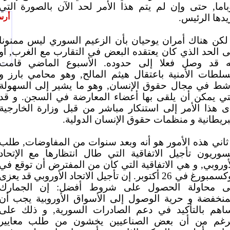
باما, حتى وإن لم يتم هذا الأمر لحد الآن بالصورة التي
ريدها الرئيس
أرس
لكن هناك أمران يوحيان بأن الزعيم السوري ليس ممنونا
ى الحد الذي كان يعتقده البعض في التقارب مع الغرب, أو
ه قد وصل فعلا إلى حدوده. الأسبوع الماضي قامت
سلطات الأمنية باعتقال هيثم المالح, وهو محامي بارز و
شط في مجال حقوق الإنسان, وهو ما يشير إلى السهولة
تي يمكن أن يلقى بها أعضاء المعارضة في السجن. و قد
ى هذا الأمر إلى استنكار مباشر من قبل وزارة الخارجية
لبريطانية و منظمات حقوق الإنسان الدولية
ثاني هذه الأمور هو أنه وبعد سنوات من المفاوضات, طلب
سوريون تأجيل الاتفاقية التي طال انتظارها مع الإتحاد
أوروبي, و هي الاتفاقية التي كان من المفترض أن توقع في
لوكسمبورغ في 26 أكتوبر. إن تأجيل الاتحاد الأوروبي قد يعزى
ى محاولة الحصول على شروط أفضل: إن الجمارك
منخفضة و حرية الوصول إلى الأسواق الأوروبية يجب أن
اهم بالتأكيد في دعم الصادرات السورية, و ذلك على
رغم من أن بعض الصناعيين يخشون من طلب معايير