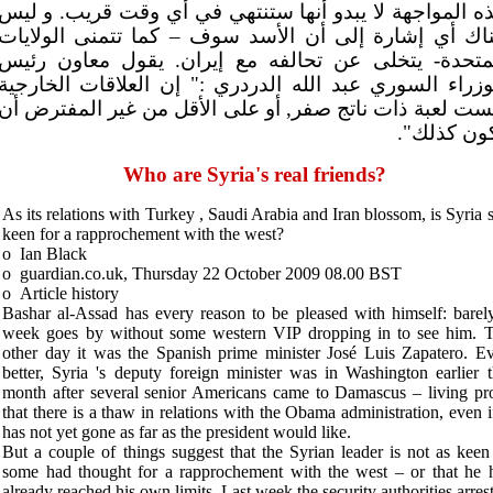
ه المواجهة لا يبدو أنها ستنتهي في أي وقت قريب. و ليس
اك أي إشارة إلى أن الأسد سوف – كما تتمنى الولايات
متحدة- يتخلى عن تحالفه مع إيران. يقول معاون رئيس
وزراء السوري عبد الله الدردري :" إن العلاقات الخارجية
ست لعبة ذات ناتج صفر, أو على الأقل من غير المفترض أن
تكون كذلك
Who are Syria's real friends
?
As its relations with
Turkey
,
Saudi Arabia
and
Iran
blossom, is
Syria
s
keen for a rapprochement with the west
?
o
Ian Black
o
guardian.co.uk, Thursday 22 October 2009 08.00 BST
o
Article history
Bashar al-Assad has every reason to be pleased with himself: barel
week goes by without some western VIP dropping in to see him. 
other day it was the Spanish prime minister José Luis Zapatero. E
better,
Syria
's deputy foreign minister was in
Washington
earlier t
month after several senior Americans came to
Damascus
– living pr
that there is a thaw in relations with the Obama administration, even if
has not yet gone as far as the president would like
.
But a couple of things suggest that the Syrian leader is not as keen
some had thought for a rapprochement with the west – or that he 
already reached his own limits. Last week the security authorities arres