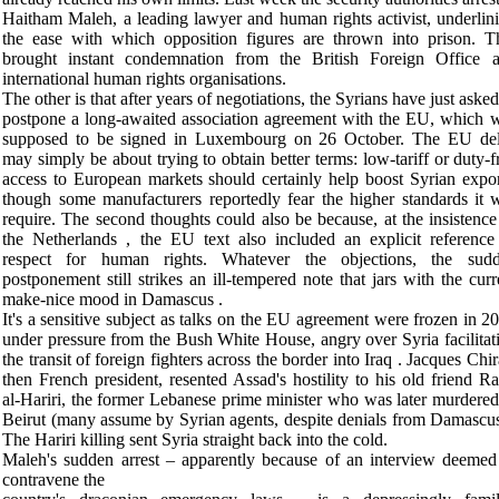
Haitham Maleh, a leading lawyer and human rights activist, underlin
the ease with which opposition figures are thrown into prison. T
brought instant condemnation from the British Foreign Office 
international human rights organisations
.
The other is that after years of negotiations, the Syrians have just asked
postpone a long-awaited association agreement with the EU, which 
supposed to be signed in
Luxembourg
on 26 October. The EU de
may simply be about trying to obtain better terms: low-tariff or duty-f
access to European markets should certainly help boost Syrian expor
though some manufacturers reportedly fear the higher standards it w
require. The second thoughts could also be because, at the insistence
the
Netherlands
, the EU text also included an explicit reference
respect for human rights. Whatever the objections, the sud
postponement still strikes an ill-tempered note that jars with the curr
make-nice mood in
Damascus
.
It's a sensitive subject as talks on the EU agreement were frozen in 2
under pressure from the Bush White House, angry over
Syria
facilitat
the transit of foreign fighters across the border into
Iraq
. Jacques Chir
then French president, resented Assad's hostility to his old friend Ra
al-Hariri, the former Lebanese prime minister who was later murdered
Beirut
(many assume by Syrian agents, despite denials from
Damascu
The Hariri killing sent
Syria
straight back into the cold
.
Maleh's sudden arrest – apparently because of an interview deemed
contravene the