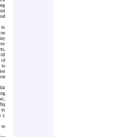
ing
hat
and
 to
was
lay
ree
ts,
ill
 of
 to
den
ent
004
ing
ac,
fiq
 in
s
).
 to