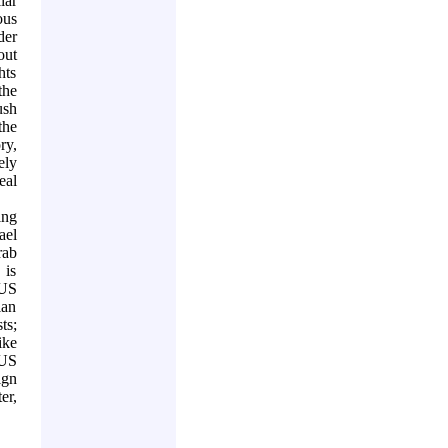
iar
ous
der
out
hts
the
ush
the
ry,
ely
eal
ing
ael
rab
 is
US
ian
ts;
ike
US
ign
er,