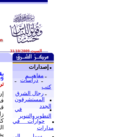
السبت 31/10/2009
إصدارات
بق
ـ
مفاهيــم
09
ـ
دراسات
ـ
تر
كتب
ـ
رجال الشرق
إن
المستشرقون
ف.
الجدد
قب
في
زا
التطويروالتنوير
كا
حوارات في
ال
مدارات
يد
سبيل إلى