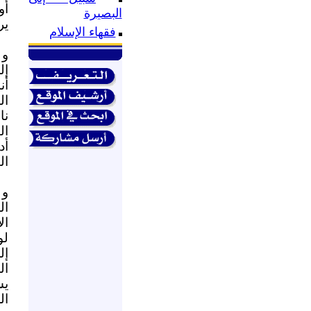
أو
البصيرة
ي.
فقهاء الإسلام
و 
إل
أن
ال
نا
ال
أد
ا.
و 
ال
ال
إل
ال
يس
ال