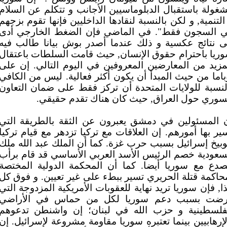
غولة باستقبال الدبلوماسيين الأجانب و تتكلم عن السلام
التنمية, و لكن بالنسبة لنقادها الداخليين فإنها تقوم بزجهم
 السجون فقط". في الماضي فإن الضغط الخارجي أدى
ى نتائج عكسية و ذلك عندما أصدر بوش بيانا طالب فيه
ريا باحترام حقوق الإنسان, حيث قامت السلطات باعتقال
مزيد من المعارضين المعروفين في اليوم التالي. إن على
باما من حيث المبدأ أن يكون أكثر فعالية. ليس من الكافي
لنسبة للولايات المتحدة أن تركز فقط على ضمان التعاون
لسوري حول العراق, حيث كان هناك تقدم حقيقي
 المسئولين في دمشق يعبرون عن الثقة بالطريقة التي
ير بها أمورهم. إن العلاقات مع تركيا تزدهر مع قيام تركيا
وبيخ إسرائيل بسبب حرب غزة. كما أن الملك عبد الله ملك
سعودية خصم الرئيس الأسد العربي الأساسي قد قام برأب
صدع مع سوريا أيضا. كما أن المحكمة الدولية المختصة
حاكمة قتلة الحريري تسير ببطء على غير تعيين. و فوق كل
ا, فإن سوريا تريد نهاية للعقوبات الأمريكية المزدوجة التي
ضت بسبب دعم سوريا لكل من حماس في الأراضي
فلسطينية و حزب الله في لبنان؛ إن واشنطن تدعوهم
لإرهابيين بينما تعتبره سوريا مقاومة مشروعة لإسرائيل. إن