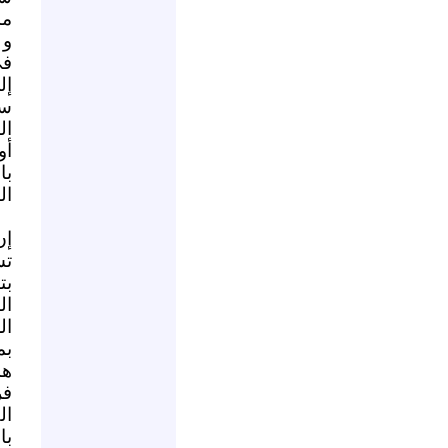
مش
و 
في
إل
سو
ال
أو
با
ا.
إن
تس
بت
ال
ال
بم
هذ
فر
ال
با