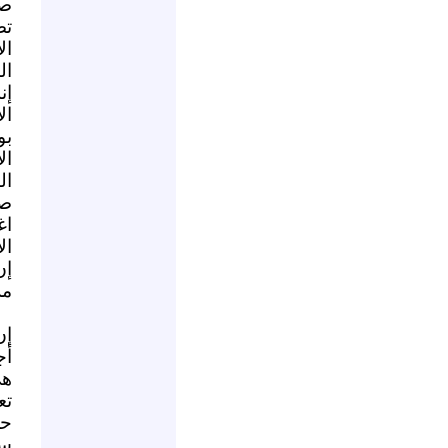
صن
تض
ال
ال
إن
بو
ال
ال
صد
اغ
).
إن
م.
إن
أ-
هي
تع
حر
سا