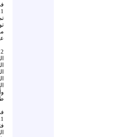
في
1.
تم
تو
مد
عد
2.
ال
ال
ال
ال
ال
وأ
طر
في
1.
فت
ال