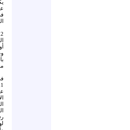
يك
عل
في
ال
2.
ال
أو
وغ
با
ما
في
1.
عل
ال
ال
ال
رف
له
وا