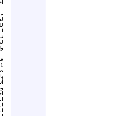
آخ
مع
لذ
لل
ال
تل
لض
وا
في
1.
ضد
با
أن
وه
اح
ال
ال
ال