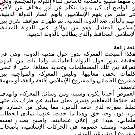
 منهما مقتنع بالمدنية كأساس لبناء الدولة والمجتمع، ولكن
أرس
 الواضح أن كل منهما يتكلم عن أمر مختلف عن الآخر،
ى ظهر من يتهم الإسلاميين بأنهم أنصار الدولة الدينية،
نهم بالتالي ضد الدولة المدنية. ثم ظهرت مواقف تفرق بين
إسلامي المعتدل وهو من يوافق على الدولة المدنية،
لإسلامي المحافظ والذي يطالب بالدولة الدينية.
نعة زائفة
كذا أصبحت المعركة تدور حول مدنية الدولة، وهي في
حقيقة تدور حول الدولة العلمانية، ولذا بات من المهم
تفرقة بين تلك المصطلحات وتحديد معناها، حتى لا تبقى
لمات تخفي معانيها، وتلبس المعركة والمواجهة بين
مشروع العلماني والمشروع الإسلامي أقنعة زائفة، أو مبهمة
امضة.
لغموض أحيانا يكون وسيلة ومن وسائل المعركة، والهدف
ه اختلاط المفاهيم وتمرير معان سلبية عن طرف ما، حتى
تلط صورته لدى عامة الناس، مما يمكن من حصاره أو
به دون وجه حق. وهذا ما حدث، عندما تمادى الخطاب
علماني، بعيدا عن إعلان علمانيته، وأصبح يصف نفسه
لمدنية، ويصف خصومه في الحركات الإسلامية، بأصحاب
مشروع الديني غير المدني.