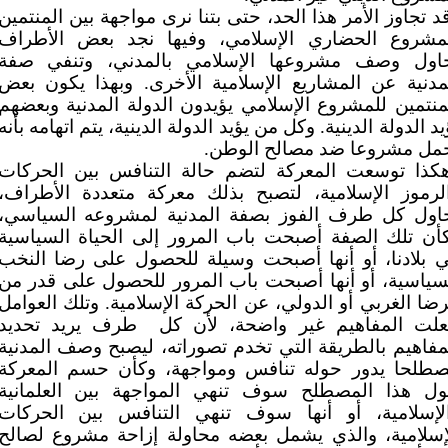
د تجاوز الأمر هذا الحد، حتى بتنا نرى مواجهة بين المنتمين
مشروع الحضاري الإسلامي، وفيها نجد بعض الأطراف
اول وصف مشروعها الإسلامي بالمدني، وتنفي صفة
مدنية عن المشاريع الإسلامية الأخرى. وبهذا يكون بعض
منتمين للمشروع الإسلامي يؤيدون الدولة المدنية وبعضهم
يد الدولة الدينية. وكل من يؤيد الدولة الدينية، يتم اتهامه بأنه
مل مشروعا ضد مصالح الوطن.
كذا توسعت المعركة لتضم حالة التنافس بين الحركات
لرموز الإسلامية، لتصبح بذلك معركة متعددة الأطراف،
اول كل طرف الفوز بصفة المدنية لمشروعه السياسي،
أن تلك الصفة أصبحت باب المرور إلى الحياة السياسية
 بلادنا، أو أنها أصبحت وسيلة للحصول على رضا النخب
سياسية، أو أنها أصبحت باب المرور للحصول على قدر من
رضا الغربي أو الدولي، عن الحركة الإسلامية. وتلك العوامل
لت المفاهيم غير واضحة، لأن كل
طرف يريد تحديد
مفاهيم بالطريقة التي تخدم تصوراته، ليصبح وصف المدنية
طلحا يدور حوله تنافس ومواجهة، وكأن حسم المعركة
ل هذا المصطلح سوف تنهي المواجهة بين العلمانية
لإسلامية، أو أنها سوف تنهي التنافس بين الحركات
إسلامية، والذي يشمل بعضه محاولة إزاحة مشروع لصالح