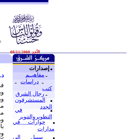
الأحد 09/11/2008
إصدارات
ـ
مفاهيــم
د.
ـ
دراسات
ـ
في
كتب
وب
ـ
رجال الشرق
وب
المستشرقون
من
الجدد
في
مد
التطويروالتنوير
وم
حوارات في
با
مدارات
وظ
سبيل إلى