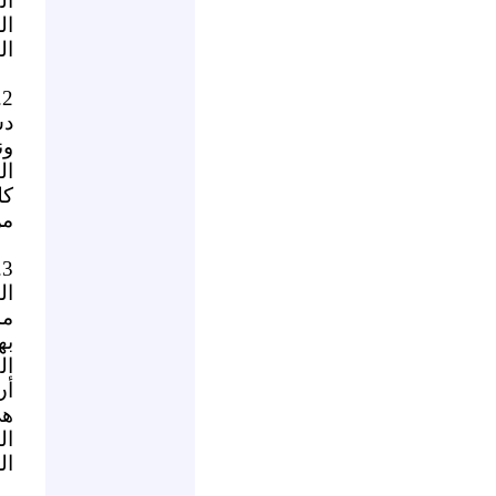
ال
ال
ال
2.
دس
ون
ال
كل
من
3.
ال
مم
به
ال
أن
هي
ال
ال