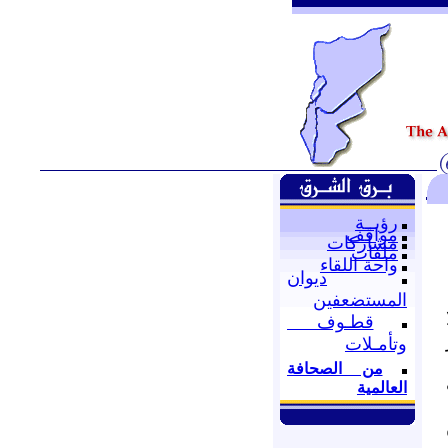
رؤيــة
مواقف
مشاركات
ملفات
واحة اللقاء
ديوان
المستضعفين
قطـوف
وتأمـلات
من الصحافة
العالمية