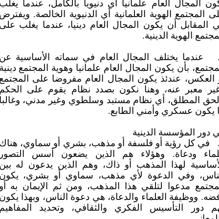
ون المجال العام علمانيا أي دنيويا بالكامل، عندما يغلب
ى المجتمع الهوية العلمانية أي الدنيوية الخالصة. ويفترض
 المقابل أن يكون المجال العام دينيا، عندما يغلب على
مجتمع الهوية الدينية.
عندما يختلف المجال العام في سماته الأساسية عن
مجتمع، بأن يكون المجال العام علمانيا وهوية المجتمع دينية
 العكس، عندئذ يكون المجال العام مفروضا على المجتمع
ير معبر عنه، وهنا نكون بصدد نظام يقوم على الحكم
لحق المطلق، أي نظام مستبد وسلطوي وغير مدني، وغالبا
 يكون عسكري وأمني الطابع.
 دور المؤسسة الدينية
في كل رؤية أو فلسفة أو مذهب، بشري أو سماوي، هناك
ماء ودعاة. وهؤلاء هم الذين يضعون أسس التصور
أساسية لهذا المذهب أو ذاك، وهم الذين يدعون له بين
ناس، وفي الدعوة لأي مذهب، سماوي أو بشري، يكون
مجتمع مدعوا لتلقي هذا المذهب، ومن ثم الإيمان به أو
ضه. ووظيفة العلماء والدعاة، هي دعوة الناس، وبهذا يكون
م دور التأسيس الفكري والثقافي، وتحديد المفاهيم
لمعاني.