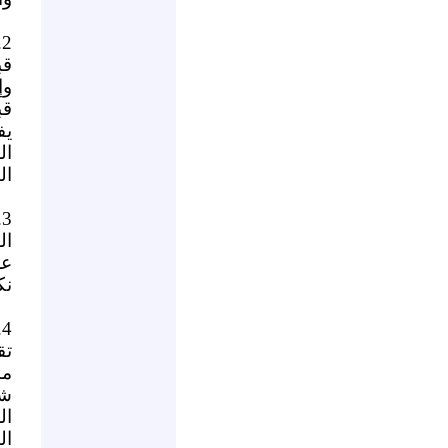
2.
قب
وإ
قب
يف
ال
ال
3.
ال
عل
نك
4.
تق
ما
شر
ال
ال