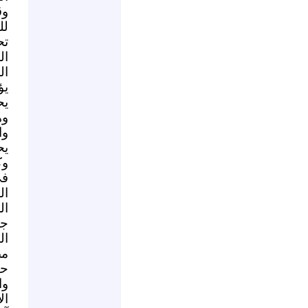
وق
لل
تح
ال
ال
يؤ
يح
وه
وا
يح
وك
في
ال
ال
جع
ال
مص
حو
وا
ال