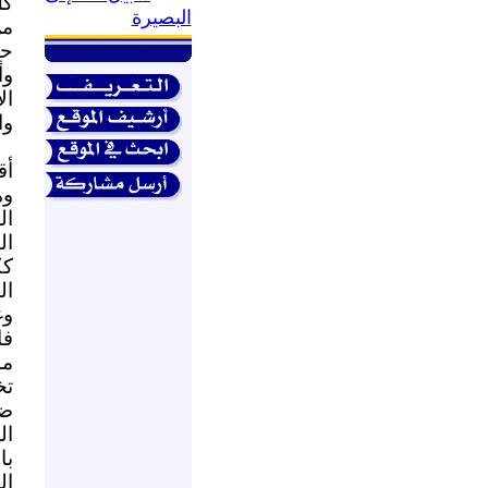
كل
البصيرة
من
حت
وأ
ال
وا
أق
وه
ال
ال
كك
ال
وغ
فا
من
تخ
ضر
ال
با
ال