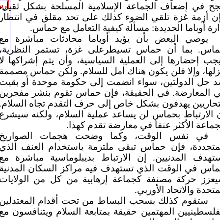
جح في إضعاف الجماعة الإسلامية المسلحة بشكل ثقيل،
أرس
ن أزمة غزة تلقي الضوء كذلك على تحد مقلق في انتظار
ارة أوباما الجديدة: مسألة كيفية التعامل مع حماس.
يوصي البعض بأن يؤيد أوباما محادثات مباشرة مع
اس. بما أن حماس تسيطرعلى غزة، تستمر النظرية،
جب إحضارها إلى العملية السياسية، وأن يتم إشراكها لا
لها، وإلا فلن يكون هناك أمل للسلام. ولكن حماس مصممة
 حل الدولتين، سواء انضمت إلى حكومة موحدة أو بقيت
 المعارضة. في الحقيقة، فإن حماس تقوم بنشر مفجرين
تحاريين يهدفون بشكل خاص إلى حرف التقدم تجاه السلام.
 الارتباط بحماس لن يساعد عملية السلام، ولكنه سيشرع
جماعة الأكثر عنفاً في معارضة تقدم كهذا.
في نفس الوقت، وكما وضحت هجمات الصواريخ
متجددة، فإن حماس تبقى ملتزمة باستخدام العنف الذي
تهدف المدنيين. إن الارتباط بديبلوماسية مباشرة مع
اس في الوقت الذي تستهدف فيه مراكز السكان المدنية
عزز حركة مصنفة كجماعة إرهابية من كل من الولايات
متحدة والاتحاد الأوربي.
ستقوم كذلك بسحب البساط من تحت أقدام المعتدلين
فلسطينيين المهتمين حقيقة بمتابعة السلام ويتنافسون مع