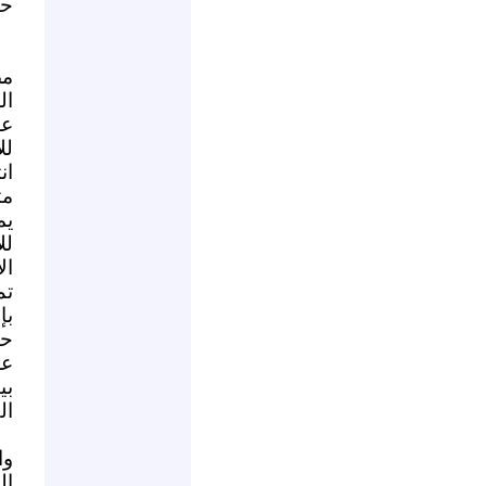
حم
مص
ال
عل
لل
مت
يم
لل
ال
تم
بإ
حم
عل
بي
ال
وا
ال