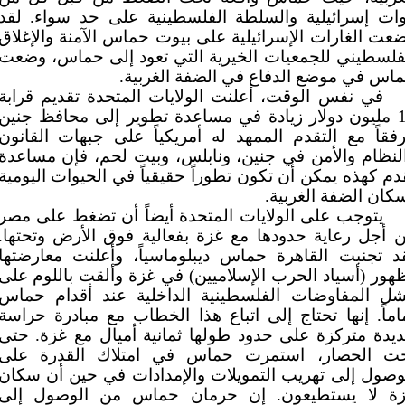
ات إسرائيلية والسلطة الفلسطينية على حد سواء. لقد
عت الغارات الإسرائيلية على بيوت حماس الآمنة والإغلاق
فلسطيني للجمعيات الخيرية التي تعود إلى حماس، وضعت
اس في موضع الدفاع في الضفة الغربية.
في نفس الوقت، أعلنت الولايات المتحدة تقديم قرابة
14 مليون دولار زيادة في مساعدة تطوير إلى محافظ جنين
فقاً مع التقدم الممهد له أمريكياً على جبهات القانون
لنظام والأمن في جنين، ونابلس، وبيت لحم، فإن مساعدة
دم كهذه يمكن أن تكون تطوراً حقيقياً في الحيوات اليومية
كان الضفة الغربية.
يتوجب على الولايات المتحدة أيضاً أن تضغط على مصر
 أجل رعاية حدودها مع غزة بفعالية فوق الأرض وتحتها.
د تجنبت القاهرة حماس ديبلوماسياً، وأعلنت معارضتها
هور (أسياد الحرب الإسلاميين) في غزة وألقت باللوم على
ل المفاوضات الفلسطينية الداخلية عند أقدام حماس
اماً. إنها تحتاج إلى اتباع هذا الخطاب مع مبادرة حراسة
يدة متركزة على حدود طولها ثمانية أميال مع غزة. حتى
ت الحصار، استمرت حماس في امتلاك القدرة على
وصول إلى تهريب التمويلات والإمدادات في حين أن سكان
ة لا يستطيعون. إن حرمان حماس من الوصول إلى