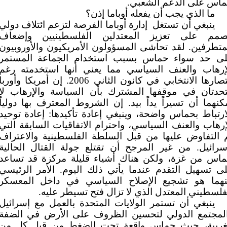
اس على الدعم الشعبي.
ما الذي يجب أن يفعله أوباما إذن؟
ينبغي أن تستغل
إدارة أوباما الفرصة لتزعم ائتلاف دولي
مم على تعزيز المعتدلين الفلسطينيين وإضعاف
متطرفين. لقد تحاشى المسؤولون الأمريكيون والأوروبيون
ى حد سواء حماس بسبب استخدام الجماعة المستمر
إرهاب والعنف السياسي مما يعني أنها استخدمته رغم
انتصارها الانتخابي في كانون الثاني 2006. إن أمريكا وأورب
حدتان في موقفها المشترك بأن السياسة والإرهاب لا
كنهما أن تسيراً يداً بيد. إن الشروط المعترف بها دولياً
ارتباط بحماس واضحة، وينبغي إعادة تأكيدها: إعادة توحيد
إرهاب والعنف السياسي، واحترام الاتفاقيات السابقة التي
 التفاوض عليها من قبل السلطة الفلسطينية والاعتراف
سرائيل. من غير المرجح أن تقتلع جولة القتال الحالية
اس من غزة، ولكن هناك أشياء قليلة مركزة قد تساعد
ى تسهيل التقدم عندما يأتي ذلك اليوم. الأمر الرئيسي
نهما هو تشجيع الإصلاح السياسي في داخل المعسكر
فلسطيني المعتدل الذي لا تزال فتح تسيطر عليه.
ينبغي أن تستمر الولايات المتحدة بالعمل مع إسرائيل
لمجتمع الدولي لتحسين الظروف على الأرض في الضفة
غربية، حيث حماس واقعة تحت الضغط من قبل كل من