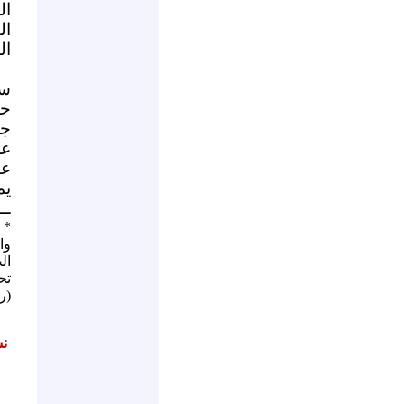
ال
ال
ال
ست
حم
جم
عل
عب
يم
ــ
* 
وا
تح
(رو
نش