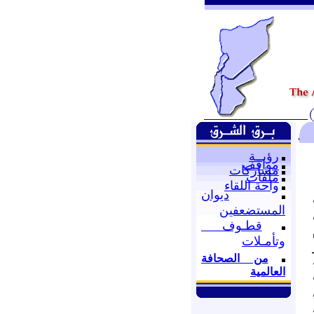
رؤيــة
مواقف
مشاركات
ملفات
واحة اللقاء
ديوان
المستضعفين
قطـوف
وتأمـلات
من الصحافة
العالمية