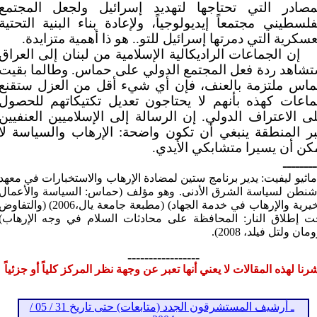
مصادر التي تحتاجها لتهديد إسرائيل ولجعل المجتمع
فلسطيني مجتمعاً إيديولوجياً، ولإعادة بناء البنية التحتية
عسكرية التي دمرتها إسرائيل للتو.. هو ذا أهمية متزايدة.
إن الجماعات الراديكالية الإسلامية من لبنان إلى العراق
شاهد ردة فعل المجتمع الدولي على حماس. وطالما بقيت
اس ملتزمة بالعنف، فإن أي شيء أقل من العزل ستقنع
اعات كهذه بأنهم لا يحتاجون تعديل تكتيكاتهم للحصول
ى الاعتراف الدولي. إن الرسالة إلى الإسلاميين العنفيين
ر المنطقة ينبغي أن تكون واضحة: الإرهاب والسياسة لا
كن أن يسيرا متشابكي الأيدي.
ــــــــ
ماثيو ليفيت: يدير برنامج ستين لمضادة الإرهاب والاستخبارات في معهد
شنطن لسياسة الشرق الأدنى. وهو مؤلف (حماس: السياسة والأعمال
الخيرية والإرهاب في خدمة الجهاد) (مطبعة جامعة يال،2006) (والتفا
ت إطلاق النار: المحافظة على محادثات السلام في وجه الإرهاب)
مان ولتل فيلد، 2008).
-----------------
رنا لهذه المقالات لا يعني أنها تعبر عن وجهة نظر المركز كلياً أو جزئياً
ـ أرشيف المستشرقون الجدد (متابعات) حتى تاريخ 31 / 05 /