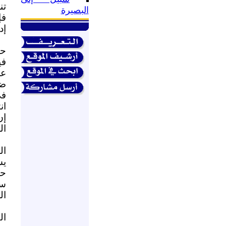
تن
البصيرة
فإ
إد
حم
في
عز
ضد
في
ان
إن
ال
ال
يس
حم
سي
ال
ال