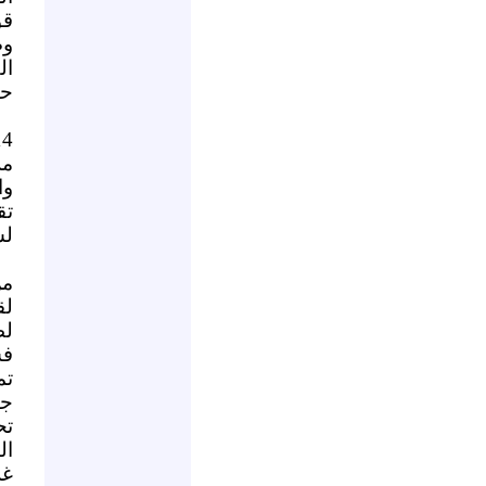
قو
وض
ال
حم
مر
وا
تق
لس
من
لق
لظ
فش
تم
جد
تح
ال
غز