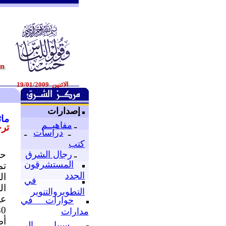
الاثنين 19/01/2009
إصدارات
ماثي
ـ
مفاهيــم
ترج
ـ
دراسات
ـ
كتب
ـ
رجال الشرق
حم
المستشرقون
تم
الجدد
ال
في
ال
التطويروالتنوير
عل
حوارات في
مدارات
أط
سبيل إلى