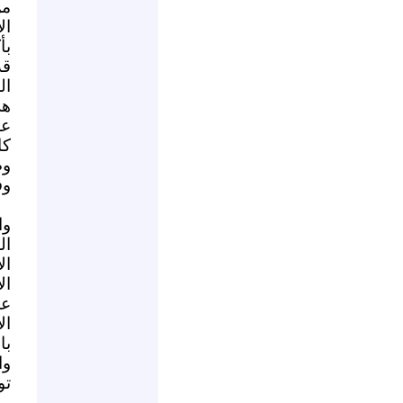
من
ال
بأ
ال
هر
كا
وص
وف
وا
ال
ال
ال
عم
ال
با
وا
تو