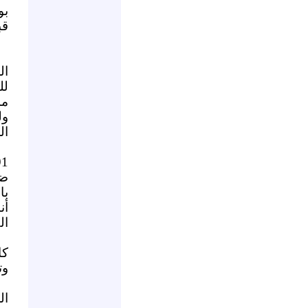
بو
قب
ال
لل
مس
ول
ال
ضخ
با
ال
كا
وت