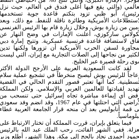
عالمي (والتي يقع فيها أغلى فندق في العالم، حيث نزل
رئيس)، أبو ظبي تزود بتكتم قاعدة جوية تستخدمها
استطلاعات الأمريكية وطائرة ناقلة للنفط. مع ذلك، وبعد
مين من زيارة بوش، وخلال زيارة قام بها الرئيس الفرنسي
كولاس ساركوزي، أعلنت الإمارات في وضح النهار عن
فاق لاستضافة قاعدة فرنسية عسكرية. وتتيح إمارة دبي
مجاورة لسفن الحرب الأمريكية أن تزورها ولكنها تدين
لكثير من نجاحها إلى الصلات التجارية مع إيران، التي ليست
ى رحلة قصيرة عبر الخليج.
لقد كانت السعودية العربية على الأرجح الدولة الأكثر
عاجاً للرئيس بوش ليصبح منخرطاً في تشجيع عملية سلام
سطينية. كما أنها تعتبر قصور التقدم الحالي في القضية
هديد لقيادتها للعالمين العربي والإسلامي. ولكن المملكة
فض أي إيماءة مباشرة تجاه إسرائيل حتى تنسحب من
الأراضي التي احتلتها في عام 1967، وقد انضم وفد سعودي
ى قمة أنابوليس بعد أن منحه قرار الجامعة العربية غطاء
بلوماسياً.
فيما يتعلق بإيران، قررت المملكة أن تختار الارتباط على
عزلة. ففي الشهر الفائت، رحب الملك عبد الله بالرئيس
مود أحمدي نجاد بالحج إلى مكة. وهذا الشهر، أطلع وزير