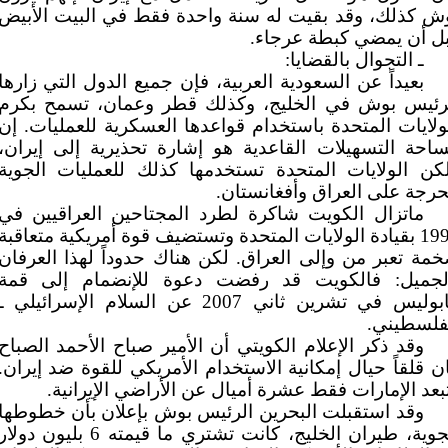
ش كذلك، وقد بقيت له سنة واحدة فقط في البيت الأبيض
ل أن يمضي كبطة عرجاء.
ـ التجوال بالقضايا:
بعيداً عن السعودية العربية، فإن جميع الدول التي زارها
رئيس بوش في الخليج، وكذلك قطر وعمان، تسمح بكرم
ولايات المتحدة باستخدام قواعدها العسكرية للعمليات. إن
احة التسهيلات القاعدية هو إشارة تحذيرية إلى إيران،
كن الولايات المتحدة تستخدمها كذلك للعمليات الجوية
حرجة على العراق وأفغانستان.
ماتزال الكويت شاكرة لطرد المجتاحين العراقيين في
1991 بقيادة الولايات المتحدة وتستضيف قوة أمريكية متعاقبة
مة تعبر من وإلى العراق. لكن هناك حدوداً لهذا العرفان
لجميل: فالكويت قد رفضت دعوة للإنضمام إلى قمة
أنابوليس في تشرين ثاني 2007 عن السلام الإسرائيلي ـ
فلسطيني.
وقد ذكر الإعلام الكويتي أن الأمير صباح الأحمد الصباح
ن قلقاً حيال إمكانية الاستخدام الأمريكي للقوة ضد إيران.
بعد الإمارات فقط عشرة أميال عن الأراضي الإيرانية.
وقد استقبلت البحرين الرئيس بوش بإعلان بأن خطوطها
الجوية، طيران الخليج، كانت تشتري ما قيمته 6 بليون دولا