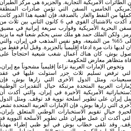
 الطائرات الأمريكية التجارية. والجزيرة هي مركز الطيران
أمريكي الخامس، السفن التي تؤمن صادرات المنطقة
كملها من النفط والغاز. بالصدفة، فإن أهمية هذا الدور كانت
قد أكدت بالاشتباك القوي في 6 كانون الثاني بين ثلاث من
سفن البحرية الأمريكية وقوارب سريعة إيرانية في مضيق
مز. ولكن الملك حمد هو ملك سني يحكم شعباً فيه ما يزيد
على 65% من الشيعة، وهو نفس المذهب في إيران، والتي
ن لديها ذات مرة ادعاء إقليمياً بالجزيرة. وقبل أيام فقط من
ول بوش، كان هناك أعمال شغب شيعية احتجاجاً على
اة متظاهر معارض للحكومة.
وتخوض الإمارات العربية نزاعاً إقليمياً مشحوناً مع إيران،
لتي ترفض تسليم ثلاث جزر استولت عليها في عقد
سبعينات. ومثل الدول الأخرى التي زارها بوش، فإن
إمارات العربية المتحدة مرتبكة حيال التقديرات الوطنية
استخباراتية الأمريكية الأخيرة في إيران، والتي أكدت أن
ل إيران على تطوير أسلحة نووية قد توقف. ومثل الدول
أخرى التي زارها بوش، فإن الإمارات العربية المتحدة تشعر
لحيرة حيال تقويم الاستخبارات الوطني المتعلق بإيران،
لتي أكدت أن عمل طهران على تطوير الأسلحة النووية قد
قف. وقد تلقى خطاب بوش في أبو ظبي إطراء مهذباً
وموجزاً. الإمارة الكبرى، والتي تنتج 8% من احتياطي النفط