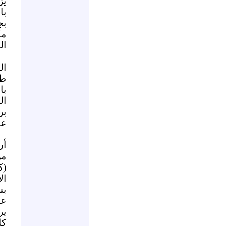
يز
با
بج
مك
ال
ال
طم
با
ال
بر
عب
أن
من
(ك
ال
بش
عم
ير
كا