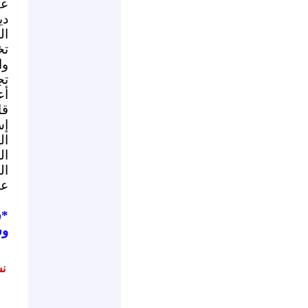
عك
دي
ال
تخ
وا
أع
قا
إس
ال
ال
ال
عب
*
س
وس
نش