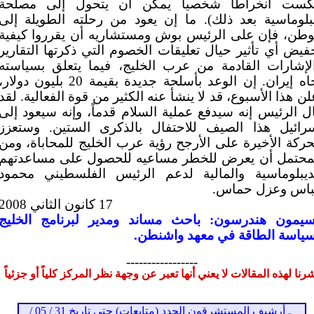
ست انخراطاً شخصياً يمكن أن يتحول إلى مصلحة
بلوماسية بعد ذلك). ما إن يعود من رحلته الطويلة إلى
وطن، فإن على الرئيس بوش ومستشاريه أن يقرروا كيفية
فيض أي تأثير حيال تعليقات الخصوم التي ذكرتها التقارير
لإشارات القادمة من عرب الخليج، فيما يتعلق بسياسته
تجاه إيران. إن الوعد بأسلحة جديدة بقيمة 20 بليون دولار
لن هذا الأسبوع، قد لا ينشأ عنه الكثير من قوة الفعالية. لقد
ل الرئيس إنه سيدفع عملية السلام قدماً، وإنه سيعود إلى
رائيل هذا الصيف للاحتفال بالذكرى الستين. وستعزز
حركة الأخيرة على الأرجح رؤية عرب الخليج للمحاباة، ومن
محتمل أن يعرض للخطر مساعيه للحصول على مساعدتهم
ديبلوماسية والمالية لدعم الرئيس الفلسطيني محمود
اس وعزل حماس.
17 كانون الثاني 2008
يمون هندرسون: باحث مساند ومدير لبرنامج الخليج
ياسة الطاقة في معهد واشنطن.
-----------------
رنا لهذه المقالات لا يعني أنها تعبر عن وجهة نظر المركز كلياً أو جزئياً
ـ أرشيف المستشرقون الجدد (متابعات) حتى تاريخ 31 / 05 /