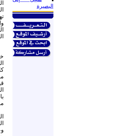
ال
البصيرة
ال
ته
وا
ال
ال
خط
ال
كا
مس
قي
ال
با
مو
ال
ال
وع