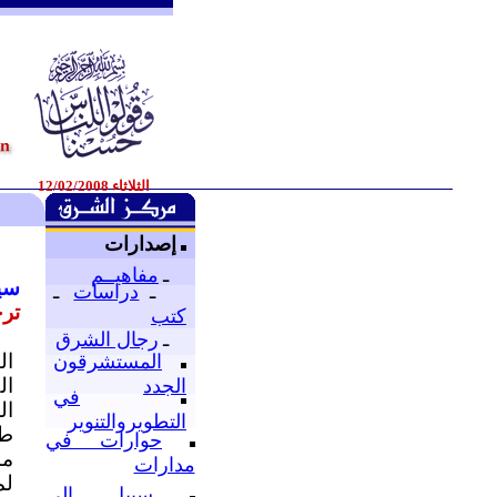
الثلاثاء 12/02/2008
إصدارات
ـ
مفاهيــم
سي
ـ
دراسات
ـ
ترج
كتب
ـ
رجال الشرق
ال
المستشرقون
ال
الجدد
في
ال
التطويروالتنوير
طو
حوارات في
ما
مدارات
لم
سبيل إلى