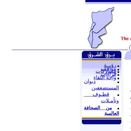
رؤيــة
مواقف
مشاركات
قراءات
واحة اللقاء
ديوان
المستضعفين
قطـوف
وتأمـلات
من الصحافة
العالمية