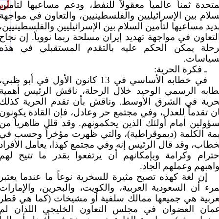
متحدة ثمناً عالمياً معقولاً للنفط، ودعم مساعيها لتأمين
أرس
سلام بين الإسرائيليين والفلسطينيين، والتعاون في مواجهة
ديد مساعيها لتأمين السلام بين الإسرائيليين والفلسطينيين،
لتعاون في مواجهة تهديد إيران مسلحة ربما نووياً. إن نجاح
رحلة يمكن الحكم عليه بالتقدم المستقبلي في هذه
سياسات.
ـ فكرة الحرية:
في خطابه الأساسي في 13 كانون الأول في أبو ظبي،
ابه الرسمي الوحيد خلال الرحلة، ناقش الرئيس أهمية
حرية في الشرق الأوسط. وناقش بأن تقدم الحرية كذلك
ن تقدماً للعدل، وفي مجتمع حر وعادل، فإن القادة يكونون
ؤولين أمام أولئك الذين يحكمونهم. وقد قلل ظاهرياً من
مة الكلمة (ديموقراطية)، والتي ظهرت مؤخراً وحسب في
خطاب، وقد قال الرئيس إنه وفي مجتمع كهذا، يعامل الأفراد
حترام وكرامة وبإمكانهم أن يرتفعوا بقدر ما تتيح لهم
اهبهم وعملهم الجاد.
إن لغة كهذه تصبح مثيرة للسخرية نوعاً ما عندما يعتبر
مرء أن السعودية العربية، والكويت، والبحرين، والإمارات
عربية هي جميعها ممالك سلفية أو مشيخات (كما هي قطر
مان العضوان في مجلس التعاون الخليجي اللذان لم