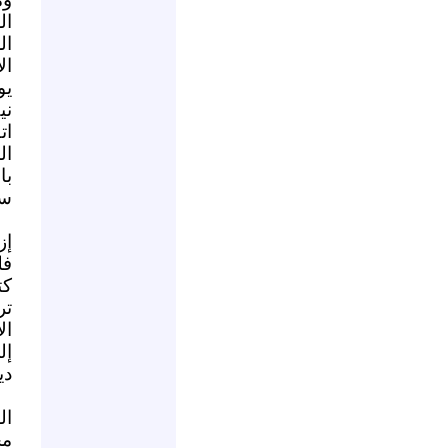
ال
ال
ال
يو
ني
ات
ال
با
سو
إز
فل
كت
تر
إل
دي
ال
مح