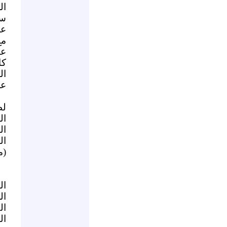
ال
سل
عر
مع
عن
كا
ال
عل
لط
ال
ال
ال
(م
ال
ال
ال
ال