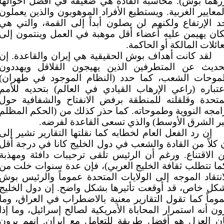
رهما بوش). محاسبة القادة هي ضعيفة في أفضل أحوالها
لمعايير الغربية. ويستطيع الأفراد الموهوبون والذين يعملون
د الإرتفاع ولكنهم لن يصلون أبداً إلى القمة، والتي هي
ان يهيمن عليه أعضاء أقل موهبة في العمل وينتمون إلى
عائلات المالكة
أو الحاكمة.
لقد كانت أهداف بوش الحقيقية هي إيران والقاعدة. إن
حديث عن المتطرفين الذين يهيجون القلاقل ويهددون
وحات الشعب، كما حدد (النظام الموجود في طهران)
عتباره (راعي الإرهاب القيادي في العالم) بتحديه للأمم
متحدة وقلقلته للمنطقة برفض الانفتاح والشفافية حول
امجه النووية وطموحاته. كما حذر كذلك من (الحكم المظلم
ر الشرق الأوسط) والذي تسعى القاعدة لفرضه.
إن رد الفعل العام لخطابه كما نقلتها التقارير تشير إلى
 كلاً من القادة والشعب في دول الخليج كانا في درجة أقل
 الاقتناع. ورغم أن الرئيس تلقى ترحيبات دافئة ومهذبة
ما تتطلب ثقافة الخليج العربي)، فإن عدة سنوات خلت من
انتقاد الموجه إلى الولايات المتحدة عموماً والرئيس بوش
كل خاص، قد أوقعت تأثيرها بشكل واضح. إن دول الخليج
وماً كما تقول التقارير معنية بالاضطراب في العراق، وما
ون أنه استمرار المحاباة الأمريكية لصالح إسرائيل، وما إذا
ن العزل هو أفضل طريقة للتعامل مع إيران. إنهم يرون