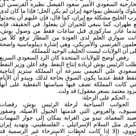
خارجية السعودي الأمير سعود الفيصل نظيره الفرنسي أن
وك واشنطن بمواجهة إيران لم يكن الحل؛ فإذا ما كان لدى
ب الخليج مشكلة مع إيران، كما قال، فإن عليهم أن يتحدثوا
 طهران، كما ينبغي للجيران أن يفعلوا. في الحقيقة، فإنه
دما غادر ساركوزي قبل ساعات فقط من وصول بوش،
نت سواري العلم لدى العودة من المطار ترفع كلاً من
علمين الفرنسي والأمريكي، وهي إشارة ديبلوماسية واضحة
ى أن الولايات ليست الحليف الوحيد للمملكة.
رفض أوضح للولايات المتحدة كان الرد السعودي السريع
لب الرئيس بوش لزيادة إنتاج النفط. وقد أعلن وزير النفط
سعودي علي النعيمي بسرعة أن المملكة ستزيد إنتاجية
نفط فقط عندما يكون السوق بحاجة لذلك. ويبدو أن الأيام
تي كانت المملكة تصف فيها سياستها النفطية على أنها
زود معتمد بسعر معقول) قد ولت.
ـ الحكم على الرحلة:
الجوانب السياحية لرحلة الرئيس بوش، رقصات
سيوف، والعروض التي قدمتها الخيول الأصيلة، وصقور
صيد المغماة، تبدو من الغرابة بمكان إلى جوار المهمات
كبرى مثل السلام الإسرائيلي ـ الفلسطيني، وتهديد إيران
نووي، (إلا إذا كانت لحظات الاسترخاء غير الرسمية قد