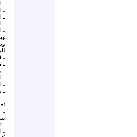
ـ 
ـ 
ـ ا
ـ 
ـ ا
وي
وت
الم
ـ 
ـ 
ـ 
ـ 
ـ ا
ـ 
ـ 
تغ
ـ 
متغ
ـ 
ـ 