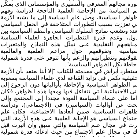
لورة مجالهم المعرفي والتنظيري والمؤسساتي الذي يمكّن
م السياسة من الإحاطة العلمية الناجحة لدراسة وفهم
ظواهر السياسية، وصل علم السياسة إلى ما يشبه الأزمة
تي تعززت بسبب التطورات المتلاحقة في الحقل السياسي
عدد وتشعب نماذج السلوك السياسي والنظم السياسية بين
دول، وعدم قدرة التنظيرات الجاهزة لعلماء السياسة
مناهجهم التقليدية على تمثّل هذه النماذج والمتغيرات
سياسية، وتقوقعهم حول مزاعم العلمية والعالمية
قولاتهم وتنظيراتهم والزعم بأنها تتوفر على قدرة شمولية
إحاطة بكل الظواهر السياسية".
ستطرد أبراش في مقدمته للكتاب "إلا أننا نعتقد بأن الأزمة
حقيقية تكمن في تزايد القناعة لدى علماء السياسة بصعوبة
م الظواهر السياسية والإحاطة بأوالياتها دون الرجوع إلى
بنى الاجتماعية التي تتفاعل فيها ومعها هذه الظواهر، فكان
اما على علماء السياسة العودة مجددا إلى المجتمع وإلى
بحث عن أواليات (السياسي) في (الاجتماعي)، ودراسة
ظاهرات السياسية ضمن أبعادها الاجتماعية، فكان علم
اجتماع السياسي هو الإجابة العلمية على هذه الأزمة، التي
يرت في مجال علم السياسة والتي سبق وأن أثيرت قبل
ك في مجال علم الاجتماع من حيث ادعائه قدرة شمولية