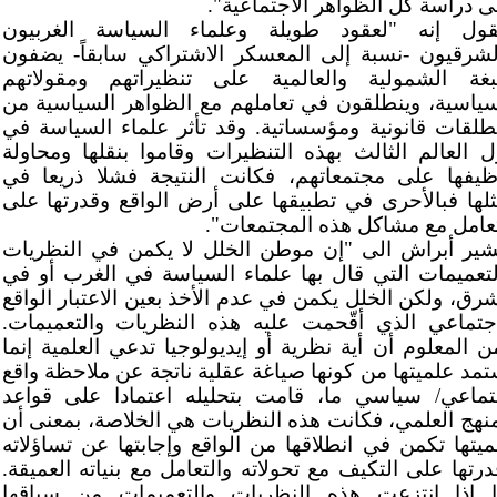
ى دراسة كل الظواهر الاجتماعية".
قول إنه "لعقود طويلة وعلماء السياسة الغربيون
لشرقيون -نسبة إلى المعسكر الاشتراكي سابقاً- يضفون
غة الشمولية والعالمية على تنظيراتهم ومقولاتهم
سياسية، وينطلقون في تعاملهم مع الظواهر السياسية من
طلقات قانونية ومؤسساتية. وقد تأثر علماء السياسة في
ل العالم الثالث بهذه التنظيرات وقاموا بنقلها ومحاولة
ظيفها على مجتمعاتهم، فكانت النتيجة فشلا ذريعا في
ثلها فبالأحرى في تطبيقها على أرض الواقع وقدرتها على
تعامل مع مشاكل هذه المجتمعات".
شير أبراش الى "إن موطن الخلل لا يكمن في النظريات
لتعميمات التي قال بها علماء السياسة في الغرب أو في
شرق، ولكن الخلل يكمن في عدم الأخذ بعين الاعتبار الواقع
اجتماعي الذي أقّحمت عليه هذه النظريات والتعميمات.
ن المعلوم أن أية نظرية أو إيديولوجيا تدعي العلمية إنما
تمد علميتها من كونها صياغة عقلية ناتجة عن ملاحظة واقع
تماعي/ سياسي ما، قامت بتحليله اعتمادا على قواعد
منهج العلمي، فكانت هذه النظريات هي الخلاصة، بمعنى أن
ميتها تكمن في انطلاقها من الواقع وإجابتها عن تساؤلاته
درتها على التكيف مع تحولاته والتعامل مع بنياته العميقة.
ا إذا انتزعت هذه النظريات والتعميمات من سياقها