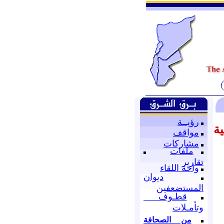
رؤيــة
ة
مواقف
مشاركات
ملفات
تقارير
واحة اللقاء
ديوان
المستضعفين
قطـوف
وتأمـلات
من الصحافة