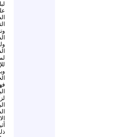
لب
عل
ال
ال
وت
ال
ول
ال
لم
لل
وي
ال
فه
ال
لز
ال
ال
ال
أث
ذل