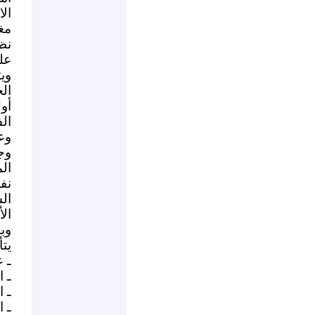
ال
مغ
نظ
عل
وي
ال
أو
الف
وع
وج
ال
نف
ال
ال
وب
يتألف
ـ 
ـ ا
ـ 
ـ 