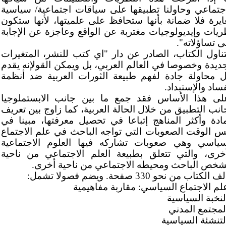
اجتماعي وحاولنا تطبيقها على سياقات اجتماعية/ سياسية
ايرة فلا ضمانة بأنها ستحافظ على علميتها، لأنها ستكون
ريات وإيديولوجيات مغتربة عن الواقع وعاجزة عن الإجابة
ى تساؤلاته".
تناول الكتاب، الصادر عن دار "اي كتب للنشر، المتغيرات
جديدة وخصوصا في العالم العربي، بل ويمكن القولإنه يقدم
ل محاولة جادة لفهم طبيعة الثورات العربية ضد أنظمة
ساد والإستبداد.
لى هذا الأساس فقد جمع ما بين جانب الابستملوجيا
انب التطبيق من خلال الحالة العربية، كما زاوج بين تعريف
مادة وأكثر المناهج إتباعا في تحصيل معرفتها، مبينا في
س الوقت الصعوبات التي تواجه الباحث في علم الاجتماع
سياسي وهي صعوبات تشاركه فيها العلوم الاجتماعية
أخرى، والتي تتعلق بطبيعة العلم الاجتماعي من ناحية
شخص الباحث ومحيطه الاجتماعي من ناحية أخرى.
 الكتاب من نحو 330 صفحة. ويضم فصولا تشمل:
علم الاجتماع السياسي: مقاربة مفاهيمية
لنخبة السياسية
المجتمع المدني
التنشئة السياسية