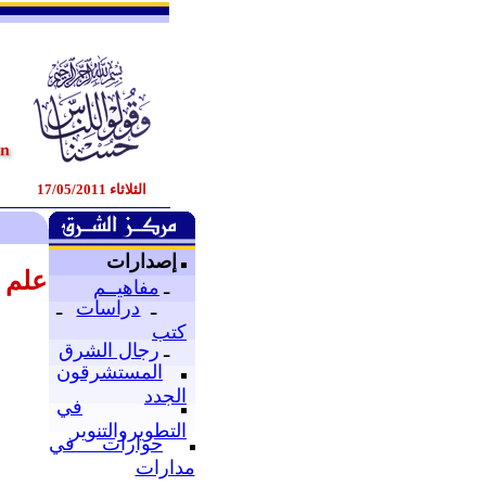
الثلاثاء 17/05/2011
إصدارات
علم ا
ـ
مفاهيــم
ـ
دراسات
ـ
كتب
ـ
رجال الشرق
المستشرقون
الجدد
في
التطويروالتنوير
حوارات في
مدارات