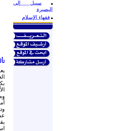
سبيل إلى
البصيرة
فقهاء الإسلام
تأل
يع
ال
بك
ال
وم
أم
ود
عد
يق
اس