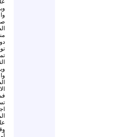
عل
وي
وا
صب
ال
من
دو
تو
تم
ال
وي
وا
ال
ال
فم
تس
اج
ال
عل
وق
أم