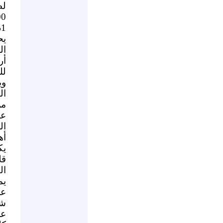
لظ
%
يح
ال
أر
لل
وي
ال
من
عل
ال
أه
يك
قل
ال
يم
عر
شـ
عل