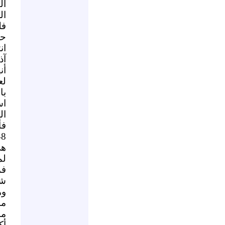
ال
ال
فل
حج
ان
آذ
أن
لع
با
اس
ال
فأ
هي
لم
فم
شـ
وه
ما
من
أك