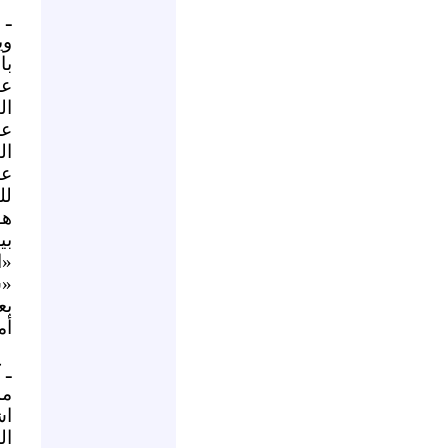
ـ 
وي
با
عج
ال
عل
ال
لل
هؤ
بي
«ا
«س
بع
أم
ـ 
مم
اش
ال