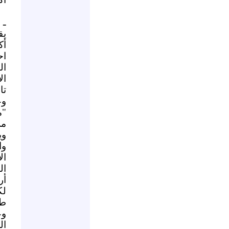
ـ 
يق
أك
اح
ال
ال
تا
وع
"م
مز
ويل
وا
ال
ال
أر
لك
طر
وع
ال