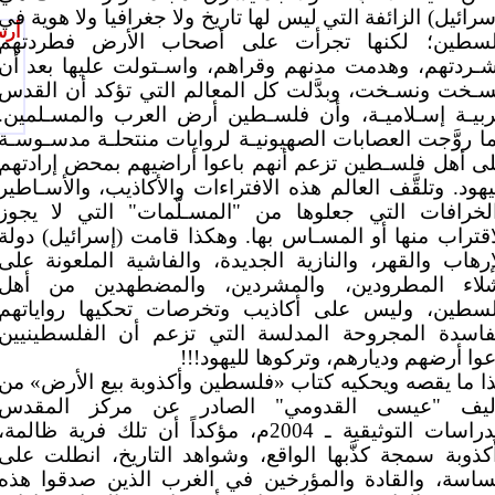
سرائيل) الزائفة التي ليس لها تاريخ ولا جغرافيا ولا هوية في
أرس
سطين؛ لكنها تجرأت على أصحاب الأرض فطردتهم
ـردتهم، وهدمت مدنهم وقراهم، واسـتولت عليها بعد أن
ـخت ونسـخت، وبدَّلت كل المعالم التي تؤكد أن القدس
بيـة إسـلاميـة، وأن فلسـطين أرض العرب والمسـلمين.
ا روَّجت العصابات الصهيونيـة لروايات منتحلـة مدسـوسـة
ى أهل فلسـطين تزعم أنهم باعوا أراضيهم بمحض إرادتهم
يهود. وتلقَّف العالم هذه الافتراءات والأكاذيب، والأسـاطير
لخرافات التي جعلوها من "المسـلّمات" التي لا يجوز
اقتراب منها أو المسـاس بها. وهكذا قامت (إسرائيل) دولة
إرهاب والقهر، والنازية الجديدة، والفاشية الملعونة على
لاء المطرودين، والمشردين، والمضطهدين من أهل
سطين، وليس على أكاذيب وتخرصات تحكيها رواياتهم
فاسدة المجروحة المدلسة التي تزعم أن الفلسطينيين
عوا أرضهم وديارهم، وتركوها لليهود!!!
ا ما يقصه ويحكيه كتاب «فلسطين وأكذوبة بيع الأرض» من
ليف "عيسى القدومي" الصادر عن مركز المقدس
للدراسات التوثيقية ـ 2004م، مؤكداً أن تلك فرية ظالمة،
ُكذوبة سمجة كذَّبها الواقع، وشواهد التاريخ، انطلت على
ساسة، والقادة والمؤرخين في الغرب الذين صدقوا هذه