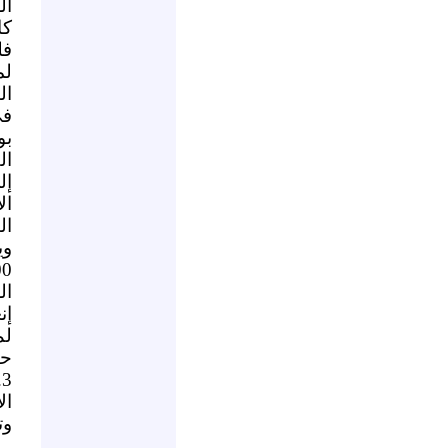
ال
كا
فل
لم
ال
في
بو
ال
ال
ال
وي
ال
إن
لم
ال
وت