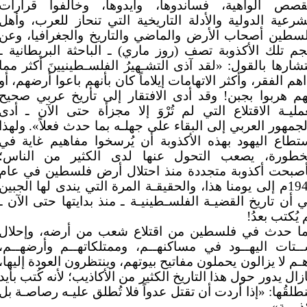
قصص الواهية، فساندوها، وأيدوها، وخالفوا قرارات
شرعية الدولية والأدلة التاريخية التي تنحاز للعرب، وأهل
سطين أصحاب الأرض والماضي والتاريخ والجغرافيا، وعن
م تلك الأكذوبة تصف (روز ماري) ـ الباحثة البريطانية ـ
تشارها بالقول: «لقد آذى التشـهيرُ الفلسـطينيينَ أكثر مما
اهم الفقر، وأكثر الاتهامات إيلاماً كان بأنهم باعوا أرضهم، أو
هم هربوا بجبن! وقد أدى الافتقار إلى تأريخ عربي صحيح
مليـة الاقتلاع التي لم تُرْوَ إلا مجزأة حتى الآن ـ أدى
لجمهور العربي إلى البقاء على جهلـه بما حدث فعلاً». ولهذا
تطاع اليهود بهذه الأكذوبة أن يُرسخوا مفاهيم غاية في
خطورة، يصعب التحول عنها لدى الكثير من الناس؛
صبحت أكذوبة متجددة منذ احتلال أرض فلسطين في عام
1948م إلى يومنا هذا، والحقيقـة المرة التي يندى لها الجبين
 أن تاريخ القضيـة الفلسـطينيـة ـ منذ بدايتها حتى الآن ـ
 يُكتب بعدُ!
ا حدث في فلسطين من اقتلاع شعب من أرضه، وإحلال
ـتات اليهــود في مساكنهــم، وممتلكاتهــم وأرضهــم،
ـم لا يزالون يحملون مفاتيح بيوتهم، وينتظرون العودة إليها،
زال يدور حول هذا التاريخ الكثير من الأكاذيب؛ لأنه كُتب بأيد
طلقُها: «إذا أردت أن تقتل عدواً فلا تُطلق عليـه رصاصـة بل
ذوبـة».