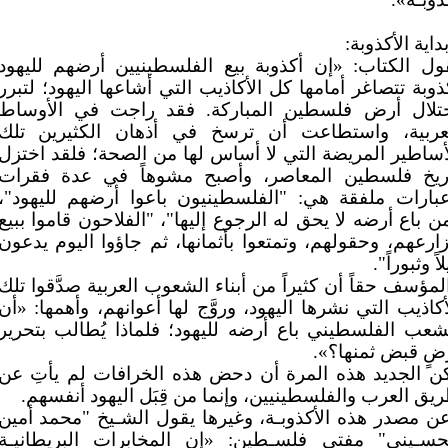
بداية الأكذوبة:
ول الكتاب: «إن أكذوبة بيع الفلسطينيين أرضهم لليهود
ذوبة تتصاغر أمامها كل الأكاذيب التي أشاعها اليهود؛ لتبرر
تلال أرض فلسطين المباركة. فقد راجت في الأوساط
عربية، واستطاعت أن ترسخ في أذهان الكثيرين تلك
أساطير المريضة التي لا أساس لها من الصحة؛ فلقد اختزل
ريخ فلسطين المعاصر، وأصبح مشوهاً في عدة فقرات
بارات ملفقة هي: "الفلسطينيون باعوا أرضهم لليهود"،
ن باع أرضه لا يحق له الرجوع إليها"، "الفلاحون قاموا ببيع
ارعهم، وحقولهم، وتمتعوا بأثمانها، ثم جاؤوا اليوم يدعون
اً وثبوراً".
لمؤسف حقاً أن كثيراً من أبناء الشعوب العربية صدَّقوا تلك
أكاذيب التي نشرها اليهود، وروَّج لها أعوانهم، وأهمها: «أن
شعب الفلسطيني باع أرضه لليهود؛ فلماذا يُطالب بتحرير
ضٍ قبض ثمنها؟».
ن الجديد هذه المرة أن دحض هذه الخرافات لم يأتِ عن
يق العرب والفلسطينيين، وإنما من قِبَل اليهود أنفسهم.
ن مصدر هذه الأكذوبـة، وغيرها يقول الشـيخ "محمد أمين
حسـيني" مفتي فلسـطين: «إن المخابرات البريطانيـة