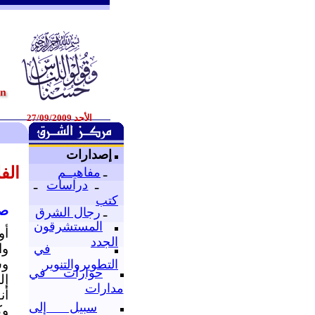
الأحد 27/09/2009
إصدارات
الف
ـ
مفاهيــم
ـ
دراسات
ـ
كتب
صل
ـ
رجال الشرق
المستشرقون
أو
الجدد
وا
في
وس
التطويروالتنوير
حوارات في
إل
مدارات
أن
سبيل إلى
وك