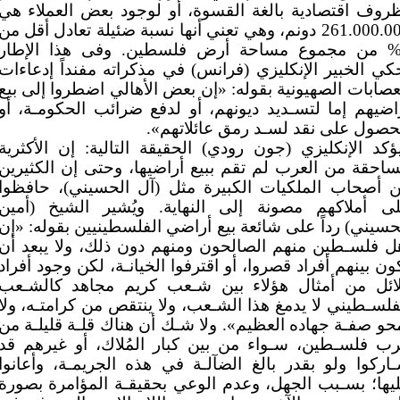
روف اقتصادية بالغة القسوة، أو لوجود بعض العملاء هي
261.000.000 دونم، وهي تعني أنها نسبة ضئيلة تعادل أقل من
1 من مجموع مساحة أرض فلسطين. وفى هذا الإطار
كي الخبير الإنكليزي (فرانس) في مذكراته مفنداً إدعاءات
عصابات الصهيونية بقوله: «إن بعض الأهالي اضطروا إلى بيع
اضيهم إما لتسـديد ديونهم، أو لدفع ضرائب الحكومـة، أو
حصول على نقد لسـد رمق عائلاتهم».
ؤكد الإنكليزي (جون رودي) الحقيقة التالية: إن الأكثرية
ساحقة من العرب لم تقم ببيع أراضيها، وحتى إن الكثيرين
 أصحاب الملكيات الكبيرة مثل (آل الحسيني)، حافظوا
ى أملاكهم مصونة إلى النهاية. ويُشير الشيخ (أمين
حسيني) رداً على شائعة بيع أراضي الفلسطينيين بقوله: «إن
ل فلسـطين منهم الصالحون ومنهم دون ذلك، ولا يبعد أن
ون بينهم أفراد قصروا، أو اقترفوا الخيانـة، لكن وجود أفراد
ائل من أمثال هؤلاء بين شـعب كريم مجاهد كالشـعب
فلسـطيني لا يدمغ هذا الشـعب، ولا ينتقص من كرامتـه، ولا
حو صفـة جهاده العظيم». ولا شـك أن هناك قلـة قليلـة من
ب فلسـطين، سـواء من بين كبار المُلاك، أو غيرهم قد
اركوا ولو بقدر بالغ الضآلـة في هذه الجريمـة، وأعانوا
يها؛ بسـبب الجهل، وعدم الوعي بحقيقـة المؤامرة بصورة