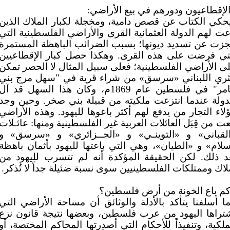
الإقطاعيون ودورهم في بيع الأراضي:
حكي الكتاب عن قصص دامية، ومخجلة لكبار الملاك الذين
عت لهم الدولة العثمانية القرى والأراضي الفلسطينية التي
زت عن تسديد ديونها؛ بسبب الضرائب الباهظة المستمرة
تي فرضت على هذه القرى. وهكذا حصل كبار الإقطاعيين
ى الأراضي الفلسطينية؛ فعلى سبيل المثال لا الحصر تمكن
ثري اللبناني «سرسق» من شراء قرية في "سهل مرج بني
عامر" في فلسطين عام 1869م، وكان هذا السهل قد آل
دولة عندما انتزعت ملكيته من قبيلة بني صخر. وحين وجد
لاء التجار من يدفع لهم أكثر باعوها لليهود. وهذه الأراضي
عت من قِبَل العائلات العربية غير الفلسطينية ومنها: عائـلات
لقباني» و «التوينـي» و «الجــزائري» و «سرسق» و
لام» و «الطيان»، وهي التي باعتها لليهود بأثمان باهظة
د ذلك. لكن الحقيقة المؤكدة أنه لم تتسرب لليهود من
لاك وممتلكات الفلسطينيين سوى نسبة ضئيلة جداً لا تُذكر.
كم باع الخونة من أرض فلسطين؟
ا أسلفنا يتأكد بالأدلة والوثائق أن مساحة الأراضي التي
تراها اليهود من عرب فلسطين، وبعضها نتيجة قانون نزع
ملكية، وتنفيذاً للأحكام التي أصدرتها المحاكم المختصة، أو