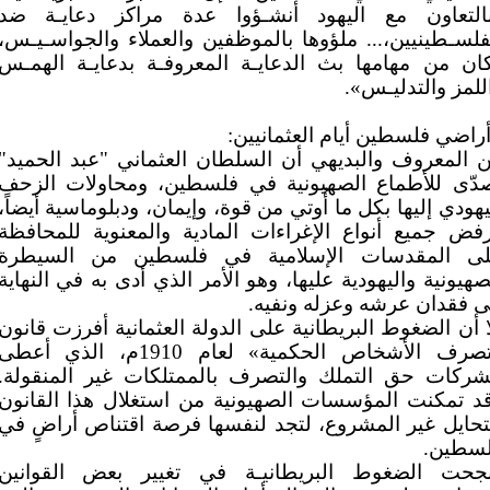
التعاون مع اليهود أنشـؤوا عدة مراكز دعايـة ضد
فلسـطينيين،... ملؤوها بالموظفين والعملاء والجواسـيـس،
ان من مهامها بث الدعايـة المعروفـة بدعايـة الهمـس
للمز والتدليـس».
أراضي فلسطين أيام العثمانيين:
 المعروف والبديهي أن السلطان العثماني "عبد الحميد"
دّى للأطماع الصهيونية في فلسطين، ومحاولات الزحف
يهودي إليها بكل ما أُوتي من قوة، وإيمان، ودبلوماسية أيضاً،
فض جميع أنواع الإغراءات المادية والمعنوية للمحافظة
ى المقدسات الإسلامية في فلسطين من السيطرة
صهيونية واليهودية عليها، وهو الأمر الذي أدى به في النهاية
ى فقدان عرشه وعزله ونفيه.
ا أن الضغوط البريطانية على الدولة العثمانية أفرزت قانون
«تصرف الأشخاص الحكمية» لعام 1910م، الذي أعطى
شركات حق التملك والتصرف بالممتلكات غير المنقولة.
د تمكنت المؤسسات الصهيونية من استغلال هذا القانون
تحايل غير المشروع، لتجد لنفسها فرصة اقتناص أراضٍ في
سطين.
جحت الضغوط البريطانيـة في تغيير بعض القوانين