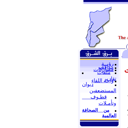
رؤيــة
مواقف
ت
مشاركات
ملفات
تقارير
واحة اللقاء
ديوان
المستضعفين
قطـوف
وتأمـلات
من الصحافة
العالمية