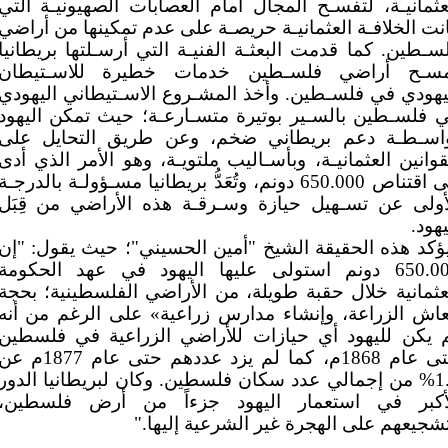
عثمانيـة، لتفسـح المجال أمام العصابات الصهيونيـة التي
نت الخلافـة العثمانيـة حريصـة على عدم تمكينها من أراضي
سـطين. كما قدمت البعثـة الفنيـة التي أرسـلتها بريطانيا
سـح أراضي فلسـطين خدمات خطيرة للاسـتيطان
يهودي في فلسـطين. وأخذ المشـروع الاسـتيطاني اليهودي
 فلسـطين بالسـير بوتيرة متسـارعـة؛ حيث تمكن اليهود
اسـطـة دعم بريطاني ضخم، وعن طريق التحايل على
قوانين العثمانيـة، وبأسـاليب ملتويـة، وهو الأمر الذي أدى
إلى اقتناص 650.000 دونم، وتُعَدُّ بريطانيا مسـؤولـة بالدرجـة
أولى عن تسـهيل حيازة وسـرقـة هذه الأراضي من قِبَل
يهود.
ؤكد هذه الحقيقة الشيخ "أمين الحسيني"؛ حيث يقول: "إن
650.000 دونم استولى عليها اليهود في عهد الحكومة
عثمانية خلال حقبة طويلة، من الأراضي الفلسطينية؛ بحجة
عاش الزراعة، وإنشاء مدارس زراعية» على الرغم من أنه
 يكن لليهود أي حيازات للأراضي الزراعية في فلسطين
حتى عام 1868م، كما لم يزد عددهم حتى عام 1877م 
1.3% من إجمالي عدد سكان فلسطين. وكان لبريطانيا الدور
أكبر في استعمار اليهود جزءاً من أرض فلسطين،
شجيعهم على الهجرة غير الشرعية إليها."