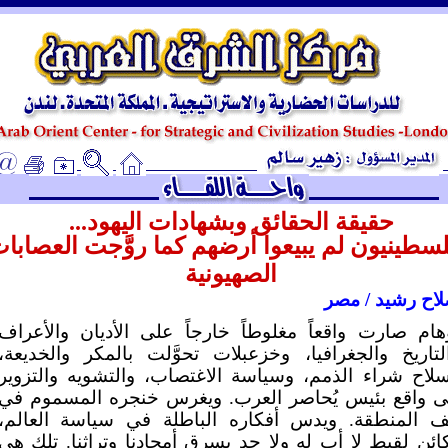
ـ
حقيقة الحقائق وبشهادات اليهود...
لسطينيون لم يبيعوا أرضهم كما روَّجت العصابا
الصهيونية
اح رشيد / مصر
هام صارت واقعاً مغلوطاً خارجاً على الأديان والأعراف
لتاريخ والجغرافيا، وخزعبلات تحوَّلت بالمكر والخديعة،
لاح شراء الذمم، وسياسة الاغتصاب، والتشويه والتزوير
ى واقع بئيس يُحاصر العرب. ويغرس خنجره المسموم في
ف المنطقة. ويدس أفكاره الباطلة في سياسة العالم،
ائن لقيط لا أب له ولا جد يسرق أمجادنا وتراثنا. تلك هي