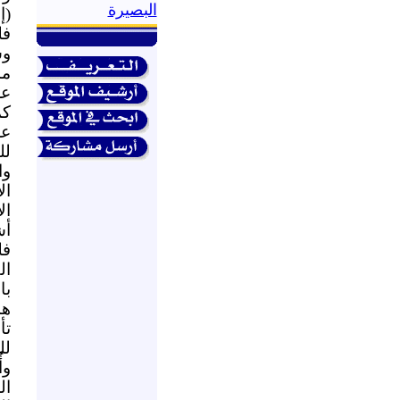
البصيرة
(إ
فل
وش
مس
عر
كم
عل
لل
وا
ال
ال
أش
فل
ال
با
هذ
تأ
وأ
ال