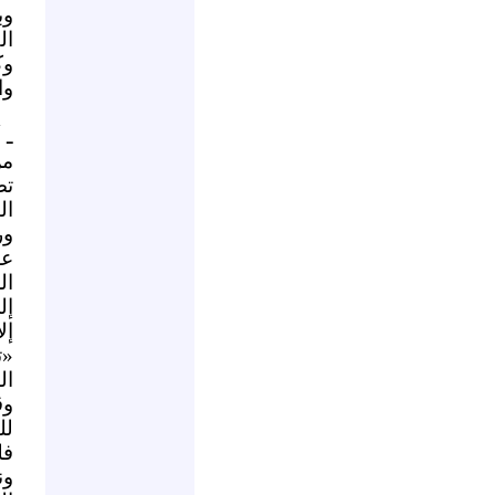
وب
ال
وك
وا
ـ 
من
تص
ال
ور
عل
ال
إل
إل
ال
وق
لل
فل
ون