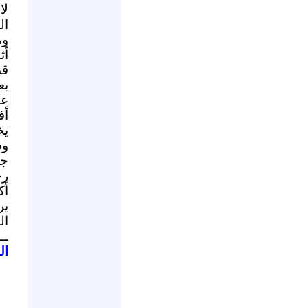
لا
ال
وم
أث
قب
بع
عل
أف
يخ
وس
جر
رج
أك
ير
ال
ــ
ال