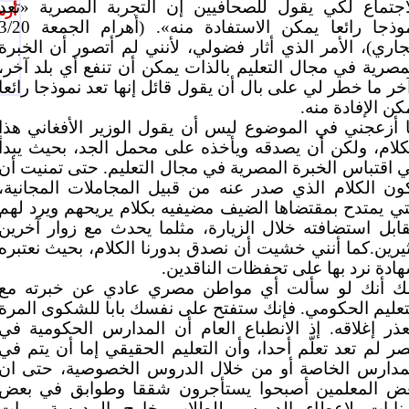
اجتماع لكي يقول للصحافيين إن التجربة المصرية «تعد
أرس
نموذجا رائعا يمكن الاستفادة منه». (أهرام الجمعة 0
جاري)، الأمر الذي أثار فضولي، لأنني لم أتصور أن الخبرة
مصرية في مجال التعليم بالذات يمكن أن تنفع أي بلد آخر،
خر ما خطر لي على بال أن يقول قائل إنها تعد نموذجا رائعا
كن الإفادة منه.
 أزعجني في الموضوع ليس أن يقول الوزير الأفغاني هذا
كلام، ولكن أن يصدقه ويأخذه على محمل الجد، بحيث يبدأ
 اقتباس الخبرة المصرية في مجال التعليم. حتى تمنيت أن
ون الكلام الذي صدر عنه من قبيل المجاملات المجانية،
تي يمتدح بمقتضاها الضيف مضيفيه بكلام يريحهم ويرد لهم
ابل استضافته خلال الزيارة، مثلما يحدث مع زوار آخرين
يرين.كما أنني خشيت أن نصدق بدورنا الكلام، بحيث نعتبره
ادة نرد بها على تحفظات الناقدين.
ك أنك لو سألت أي مواطن مصري عادي عن خبرته مع
تعليم الحكومي. فإنك ستفتح على نفسك بابا للشكوى المرة
عذر إغلاقه. إذ الانطباع العام أن المدارس الحكومية في
ر لم تعد تعلّم أحدا، وأن التعليم الحقيقي إما أن يتم في
مدارس الخاصة أو من خلال الدروس الخصوصية، حتى ان
ض المعلمين أصبحوا يستأجرون شققا وطوابق في بعض
بنايات لإعطاء الدروس للطلاب خارج المدرسة. وبات