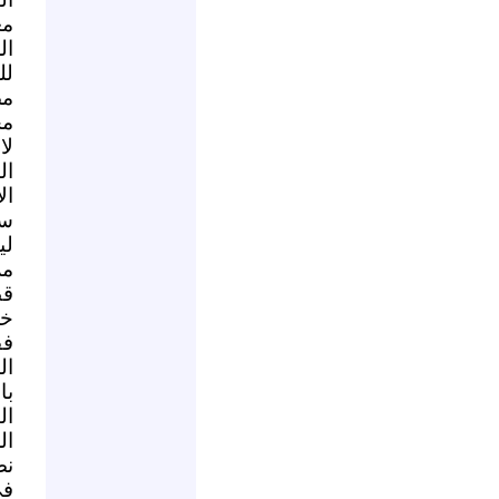
مع
ال
لل
مض
مج
لا
ال
ال
سم
لي
مل
قط
خل
فق
ال
با
ال
ال
نص
في