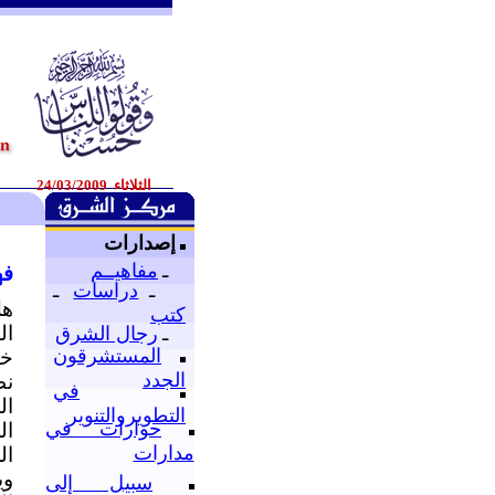
الثلاثاء 24/03/2009
إصدارات
ـ
مفاهيــم
فه
ـ
دراسات
ـ
هل
كتب
ال
ـ
رجال الشرق
المستشرقون
خب
الجدد
نظ
في
ال
التطويروالتنوير
حوارات في
ال
مدارات
ال
وي
سبيل إلى