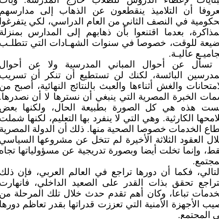
روفا أن التلاميذ ينقطعون عن الذهاب إلى مدارسهم
حكومية في النصف الثاني من العام الدراسي، لكي يتفرغوا
مذاكرة، بعدما اقتنعوا بأن ذهابهم إلى المدارس بمنزلة
يعة للوقت، خصوصا في سنوات الشهـادات التي تتطلـب
اميـع عاليـة.
 تسأل عن أحوال المباني المدرسية ولا عن أحوال
مدرسين البائسة، لكنك لن تستطيع أن تنكر أن تسريب
امتحانات والغش أثناءها والعبث بالنتائج النهائية، أصبح من
ات الخبرة المصرية التي ينبغي أن نسترها لا أن نصدرها.
ست هذه هي كل الصورة بطبيعة الحال، ولكنها بعض
امحها الكارثية. وهي التي لا ينفرد بها التعليم، لكنها شملت
اع الخدمات خصوصا الصحية منها. ذلك أن الدولة المصرية
ال العقود الثلاثة الأخيرة لم تتخل عن مشروعها السياسي
ط، وإنما تخلت أيضا وبصورة تدريجية عن مسؤولياتها تجاه
مجتمع.
لتالي، فكما أن دورها تراجع في العالم العربي، فإن ذلك
تراجع تحقق بذات القدر على الصعيد الداخلي، فانهارت
خدمات تباعا، وكان أهم تقدم حدث خلال تلك المرحلة من
يب الأجهزة الأمنية التي تعززت قدراتها بقدر تعاظم دورها
 المجتمع.