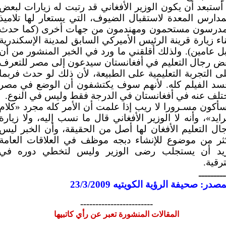
 أستبعد أن يكون الوزير الأفغاني قد رتبت له زيارات لبعض
مدارس المعدة لاستقبال الضيوف، التي يستعار لها تلاميذ
درسون مستحمون ومهندمون من جهات أخرى (كما حدث
ناء زيارة قرينة الرئيس الأميركي السابق لمدينة الإسكندرية
ل عامين). ولذلك أقلقني ما ورد في الخبر المنشور من أن
ض رجال التعليم في أفغانستان سيدعون إلى مصر للتعرف
ى التجربة التعليمية على الطبيعة، لأن ذلك لو حدث فربما
سد الفيلم كله. لأنهم سوف يكتشفون أن الوضع في مصر
تلف عنه في أفغانستان في الدرجة فقط وليس في النوع.
أكون مسـرورا لا ريب إذا علمت أن الأمر كله مجرد «كلام
ايد»، وأنه لا الوزير الأفغاني قال ما نسب إليه، ولا زيارة
ال التعليم الأفغان لها أصل من الحقيقة، وأن الخبر ليس
ثر من موضوع للإنشاء دبجه موظف في العلاقات العامة
يد أن يستجلب رضى الوزير وليس لتخطي دوره في
ترقية.
ـــــــــ
مصدر: صحيفة الرؤية الكويتيه 23/3/2009
------------------------
المقالات المنشورة تعبر عن رأي كاتبيها