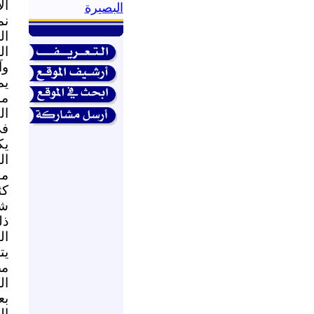
ال
البصيرة
ال
ال
وآ
يم
ما
ال
في
يك
ال
مق
كث
شه
ذل
ال
يت
مص
ال
بع
ال