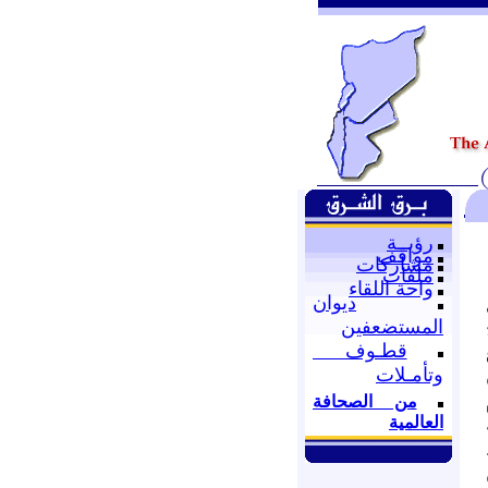
رؤيــة
مواقف
مشاركات
ملفات
واحة اللقاء
ديوان
المستضعفين
قطـوف
وتأمـلات
من الصحافة
العالمية