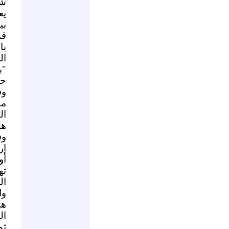
شك
يع
بي
قم
با
"ب
حد
وف
ما
ال
هل
وف
إر
أو
ته
ال
وا
هل
ال
ثم