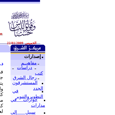
الخميس 22/01/2009
إصدارات
ـ
مفاهيــم
د.
ـ
دراسات
ـ
في
كتب
جا
ـ
رجال الشرق
المستشرقون
يت
الجدد
وا
في
كا
التطويروالتنوير
حوارات في
مص
مدارات
كس
لع
سبيل إلى