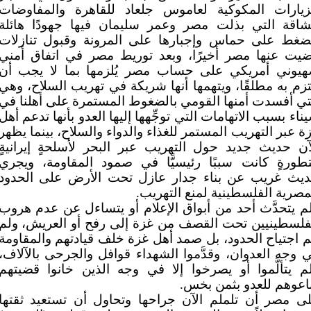
زيارات المكوكية لعاموس جلعاد للقاهرة والمفاوضات
شاقة التي بذلت مصر وعمر سليمان فيها جهودًا هائلة
ضغط على حماس وإجبارها على المرونة وقبول تنازلات
يت عنها مصر أخيرًا، وبعد توريط مصر في اتفاق أمني
يوني أمريكي على حساب مصر يُلزمها بما لا يجب أن
تزم به مطلقًا، ويتهمها أنها شريكة في تهريب السلاح، وهي
تي أفسدت أمنها القومي بالضغوط المستمرة على أهلنا في
ناء بسبب الاتهامات التي توجِّهها إليها العدو بأنها تدعم أهل
ة عبر التهريب المستمر للغذاء والدواء والسلاح، بينما يظهر
آن حديث جديد حول التهريب عبر البحر لأسلحةٍ إيرانيةٍ
طورةٍ كانت سببًا رئيسيًّا في صمود المقاومة، ويجري
يث غريب عن بناء جدار عازل تحت الأرض على الحدود
مصرية الفلسطينية لمنع التهريب.
م يتحدَّث أحد من أبواق الإعلام أو يتساءل عن عدم هروب
فلسطينيين تحت القصف من غزة إلى رفح أو العريش، ولم
م اجتياح الحدود، بل صمد أهل غزة خلف قيادتهم والمقاومة
 وجه العدوان، وقدَّموا الشهداء قوافل والجرحى بالآلاف،
م يتألَّموا أو يصرخوا إلا في وجه الذين خانوا قضيتهم
اعوهم للعدو بثمن بخس.
ى مصر أن تلملم الآن جراحها وتحاول أن تستعيد ثقتها