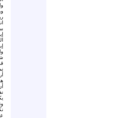
وا
وه
رؤ
ان
بي
إي
ال
إي
وا
شه
قد
نم
أر
هو
أن
نف
يك
ون
نك
عل