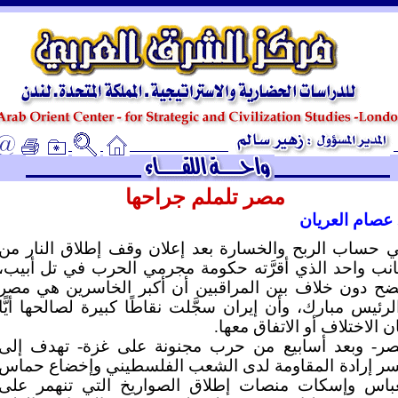
ـ
مصر تلملم جراحها
 عصام العريان
 حساب الربح والخسارة بعد إعلان وقف إطلاق النار من
نب واحد الذي أقرَّته حكومة مجرمي الحرب في تل أبيب،
ضح دون خلاف بين المراقبين أن أكبر الخاسرين هي مصر
لرئيس مبارك، وأن إيران سجَّلت نقاطًا كبيرة لصالحها أيًّا
ن الاختلاف أو الاتفاق معها.
ر- وبعد أسابيع من حرب مجنونة على غزة- تهدف إلى
ر إرادة المقاومة لدى الشعب الفلسطيني وإخضاع حماس
باس وإسكات منصات إطلاق الصواريخ التي تنهمر على