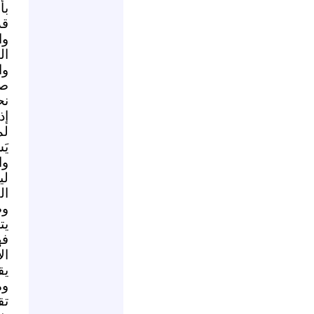
قد
وا
ال
وا
صا
نح
إذ
لم
يَ
وا
لي
ال
وص
يت
فه
وم
تق