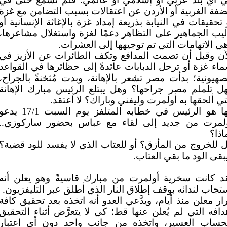
ضفة الغربية أو الأردن عن اعتقالات بسبب التضامن مع غزة
 تحقيقات في النيابة بذريعة إمداد غزة بالإغاثة الإنسانية أو
ليب الجماهير على التظاهر دعمًا لغزة واستغلال مشاعرها،
ي الاتهامات التي تم توجيهها إلى العشرات.
آن وقبل أن تصمت المدافع وتكف الطائرات عن الأزيز في
اء غزة أو ترحل الدبابات عائدةً إلى حظائرها في القواعد
صهيونية؛ بدأت مصر تشعر بالإهانة، وبدت مُثخنةً بالجراح،
ل تلملم مصر جراحها؟ وهل يبتلع الرئيس مبارك الإهانة
تي ألحقها به أولمرت وليفني وباراك؟ لا أعتقد.
فها هو الرئيس في خطابه المتلفز يوم السبت 17/1 يد
لمرت من جديد إلى لقاء مع عباس بحضور ساركوزي..
اذا؟
 للخروج من المأزق؟ أو للعتاب الذي لا يفسد للود قضية؟
بقى الود ما بقي العتاب.
د كانت سخرية أولمرت من مبارك قاسيةً وهو يعلن أنه
تجاب لندائه بوقف إطلاق النار الذي أطلق عبر التليفزيون.
ار معلن منذ أيام، ويدَّعي العدو أنه اتخذه بعد تحقيق كافة
دافه التي لم يُعلن عنها قط؛ كي لا يتعرَّض أثناء التحقيق
حساب العسير، واتخذه من جانب واحد دون أي اعتبار