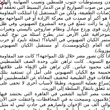
ن ومستوطنات جنوب فلسطين وتصيب الصهاينة بالهلع؛
أرس
س من صوت الصواريخ أو من الدمار البسيط التي تحقِّقه أو
إصابات الطفيفة، ولكن من المستقبل إذا امتلكت المقاومة
 هو أكبر أو صمدت في معركة الإرادة أو في المواجهة مع
لٍ ما زالت تتمنَّع في وجه المشروع الصهيوني وفي ظل
ازن قوى وردع متبادل ونظام صاروخي باليستي وتغيرات
موجرافية على الأرض تنذر بطرح أسئلة من نوع: كيف
تمر الكيان الصهيوني في الحياة؟! (مجلة تايم)، أو حرب
ئة العام (إيكونومست)، أو مستقبل الكيان الصهيوني
يوزويك).
ذا كان تصور مصر خلال تلك المواجهة؟! كانت ضد المقاومة
ع التسوية.. كانت تراهن على وحدة الصف الفلسطيني
ف محمود عباس.. كان تراهن على الإبقاء على علاقتها
حميمة مع الكيان الصهيوني على أمل أن تستفيد بتلك
علاقات فوق الطبيعية لتخفيف المعاناة عن الفلسطينيين أو
إسراع بعملية التسوية، وطبعًا لأسباب أخرى لا تخفى على
د تتعلَّق بانتقال السلطة إلى الوريث.
عت مصر التأييد الشعبي في القاهرة التي يحتشد فيها
إعلاميون، وسمحت به في المحافظات، واعتقلت حتى الآن
الي ألف من الإخوان وأنصارهم في حادتٍ ليس له مثيل
 أي بلد عربي أو إسلامي أو عالمي؛ فلم نسمع حتى في