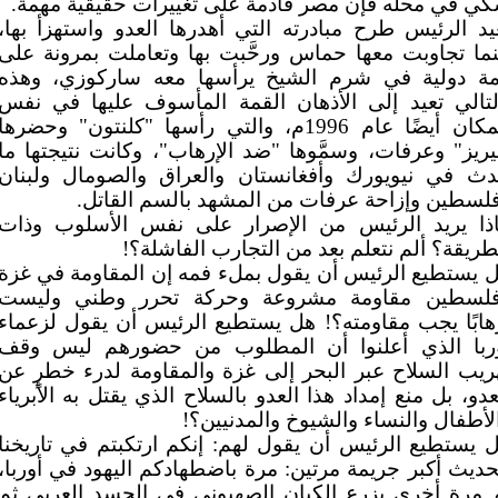
ِّي في محله فإن مصر قادمة على تغييرات حقيقية مهمة.
يد الرئيس طرح مبادرته التي أهدرها العدو واستهزأ بها،
نما تجاوبت معها حماس ورحَّبت بها وتعاملت بمرونة على
ة دولية في شرم الشيخ يرأسها معه ساركوزي، وهذه
لتالي تعيد إلى الأذهان القمة المأسوف عليها في نفس
المكان أيضًا عام 1996م، والتي رأسها "كلنتون" وحضرها
يريز" وعرفات، وسمَّوها "ضد الإرهاب"، وكانت نتيجتها ما
ث في نيويورك وأفغانستان والعراق والصومال ولبنان
لسطين وإزاحة عرفات من المشهد بالسم القاتل.
ذا يريد الرئيس من الإصرار على نفس الأسلوب وذات
طريقة؟ ألم نتعلم بعد من التجارب الفاشلة؟!
 يستطيع الرئيس أن يقول بملء فمه إن المقاومة في غزة
لسطين مقاومة مشروعة وحركة تحرر وطني وليست
هابًا يجب مقاومته؟! هل يستطيع الرئيس أن يقول لزعماء
ربا الذي أعلنوا أن المطلوب من حضورهم ليس وقف
ريب السلاح عبر البحر إلى غزة والمقاومة لدرء خطرٍ عن
عدو، بل منع إمداد هذا العدو بالسلاح الذي يقتل به الأبرياء
لأطفال والنساء والشيوخ والمدنيين؟!
 يستطيع الرئيس أن يقول لهم: إنكم ارتكبتم في تاريخنا
حديث أكبر جريمة مرتين: مرة باضطهادكم اليهود في أوربا،
 مرة أخرى بزرع الكيان الصهيوني في الجسد العربي ثم