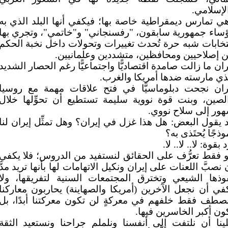
لإسلامي.
ي تمارس ديمقراطية خاصة بها؛ فيكفي أنها البلد الذي به
ساء جمهورية سابقون، "رفسنجاني" و"خاتمي"، وتجري بها
تخابات شبه حرة تُحدث تغييرات وتحولات داخل نخبة الحكم
ن إصلاحيين ومحافظين، متشددين وعلمانيين.
ران ما زالت صامدة اقتصاديًّا واجتماعيًّا رغم الحصار الشديد
ذي مارسته ضدها أمريكا والغرب.
ران نجحت دبلوماسيًّا في فتح علاقات مهمة مع روسيا
لصين، وبنت قوة نووية سليمة تستطيع أن تحوِّلها خلال
ور إلى سلاح نووي.
 يقول البعض: هل هذا غزل في إيران؟ وهل تمثِّل إيران لنا
وذجًا يُحتَذى به؟
د بقوة: لا.. لا.. لا.
 فقط تعرُّف على الحقائق لنستفيد من الدروس؛ فلا يكفي
 نصبَّ اللعنات على إيران ونكيل الاتهامات لها بأنها تريد مدَّ
وذها الشيعي وتخترق المجتمعات السنية لتفريقها، ولا
في أن نجعل الآخرين (أمريكا والصهاينة) يحاربون معاركنا
صطف فقط خلفهم في معركةٍ لن تكون معركتنا أبدًا، بل
ون أكبر الخاسرين فيها.
ينا أن نلتفت إلى أنفسنا ونلملم جراحنا ونستعيد الثقة