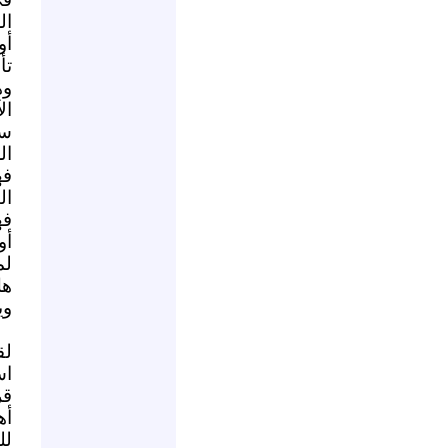
ال
أو
تأ
وه
ال
سم
ال
فه
ال
أو
لم
هل
وي
لق
اس
قر
أه
لل