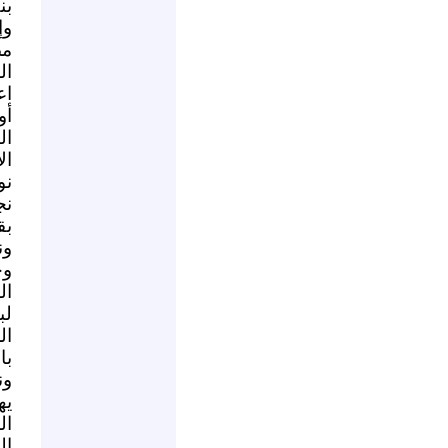
بن
وإ
مص
ال
اع
أو
ال
ال
نو
نج
بق
ون
وح
ال
لب
با
ون
يه
ال
ال