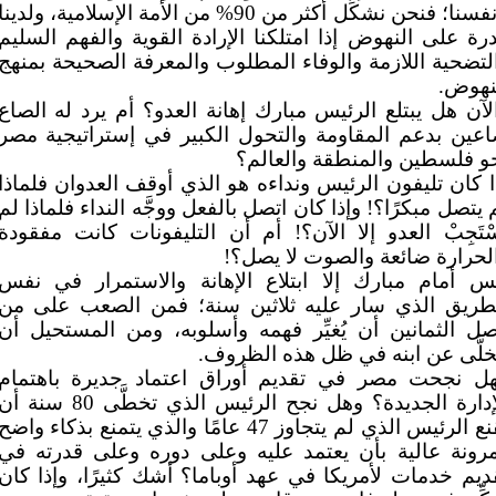
بأنفسنا؛ فنحن نشكِّل أكثر من 90% من الأمة الإسلامية، ولدينا
رة على النهوض إذا امتلكنا الإرادة القوية والفهم السليم
لتضحية اللازمة والوفاء المطلوب والمعرفة الصحيحة بمنهج
نهوض.
لآن هل يبتلع الرئيس مبارك إهانة العدو؟ أم يرد له الصاع
عين بدعم المقاومة والتحول الكبير في إستراتيجية مصر
و فلسطين والمنطقة والعالم؟
ا كان تليفون الرئيس ونداءه هو الذي أوقف العدوان فلماذا
 يتصل مبكرًا؟! وإذا كان اتصل بالفعل ووجَّه النداء فلماذا لم
سْتَجِبْ العدو إلا الآن؟! أم أن التليفونات كانت مفقودة
لحرارة ضائعة والصوت لا يصل؟!
س أمام مبارك إلا ابتلاع الإهانة والاستمرار في نفس
طريق الذي سار عليه ثلاثين سنة؛ فمن الصعب على من
ل الثمانين أن يُغيِّر فهمه وأسلوبه، ومن المستحيل أن
خلَّى عن ابنه في ظل هذه الظروف.
ل نجحت مصر في تقديم أوراق اعتماد جديرة باهتمام
الإدارة الجديدة؟ وهل نجح الرئيس الذي تخطَّى 80 سنة أ
يقنع الرئيس الذي لم يتجاوز 47 عامًا والذي يتمنع بذكاء واضح
رونة عالية بأن يعتمد عليه وعلى دوره وعلى قدرته في
ديم خدمات لأمريكا في عهد أوباما؟ أشك كثيرًا، وإذا كان