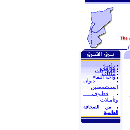
رؤيــة
مواقف
مشاركات
ملفات
واحة اللقاء
ديوان
المستضعفين
قطـوف
وتأمـلات
من الصحافة
العالمية