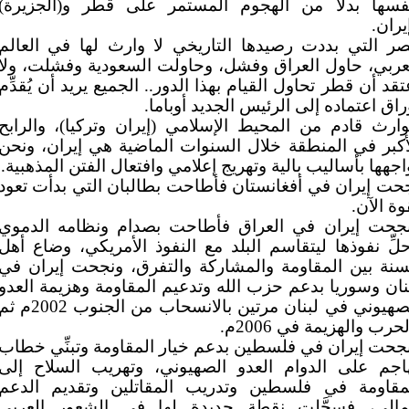
فسها بدلاً من الهجوم المستمر على قطر و(الجزيرة)
يران.
ر التي بددت رصيدها التاريخي لا وارث لها في العالم
عربي، حاول العراق وفشل، وحاولت السعودية وفشلت، ولا
تقد أن قطر تحاول القيام بهذا الدور.. الجميع يريد أن يُقدِّم
راق اعتماده إلى الرئيس الجديد أوباما.
وارث قادم من المحيط الإسلامي (إيران وتركيا)، والرابح
أكبر في المنطقة خلال السنوات الماضية هي إيران، ونحن
اجهها بأساليب بالية وتهريج إعلامي وافتعال الفتن المذهبية.
حت إيران في أفغانستان فأطاحت بطالبان التي بدأت تعود
وة الآن.
جحت إيران في العراق فأطاحت بصدام ونظامه الدموي
لِّ نفوذها ليتقاسم البلد مع النفوذ الأمريكي، وضاع أهل
سنة بين المقاومة والمشاركة والتفرق، ونجحت إيران في
نان وسوريا بدعم حزب الله وتدعيم المقاومة وهزيمة العدو
الصهيوني في لبنان مرتين بالانسحاب من الجنوب 2002م
لحرب والهزيمة في 2006م.
جحت إيران في فلسطين بدعم خيار المقاومة وتبنِّي خطاب
اجم على الدوام العدو الصهيوني، وتهريب السلاح إلى
مقاومة في فلسطين وتدريب المقاتلين وتقديم الدعم
مالي، فسجَّلت نقطة جديدة لها في الشعور العربي