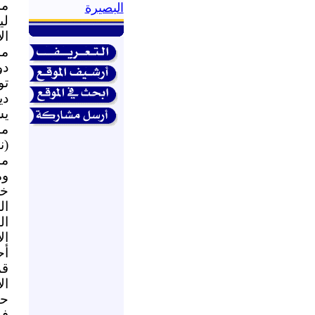
مد
البصيرة
لي
ال
ما
دو
تو
دي
يس
ما
(ن
ما
وم
خل
ال
ال
ال
أح
قم
ال
حو
في