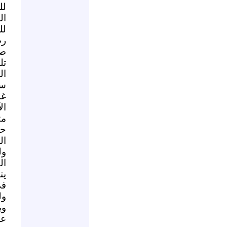
لل
ال
لل
رض
صه
تل
ال
سي
غز
ال
مت
حد
ال
ول
ال
يت
في
ول
وب
عل