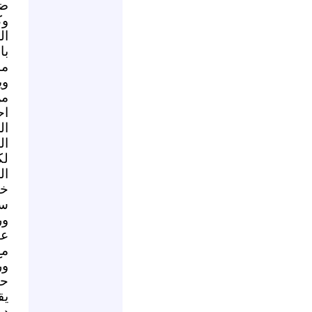
ضا
وك
ال
با
مد
وي
من
اح
ال
ال
لك
ال
خط
سو
ور
عن
مع
ور
حو
يق
دم