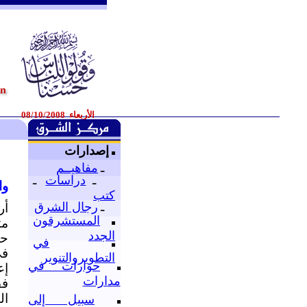
الأربعاء 08/10/2008
إصدارات
ـ
مفاهيــم
ـ
دراسات
ـ
وا
كتب
ـ
رجال الشرق
أر
المستشرقون
مت
الجدد
حذ
في
في
التطويروالتنوير
حوارات في
إع
مدارات
فق
ال
سبيل إلى