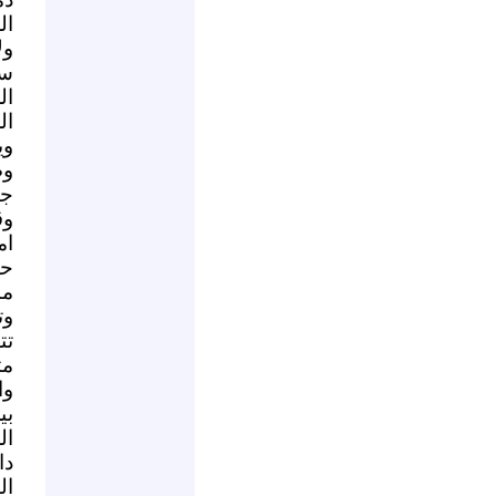
ال
ول
سو
ال
ال
وي
وض
جو
وق
ام
حت
من
وت
تت
مت
وا
بي
ال
دا
ال