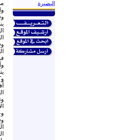
من
البصيرة
وا
وق
ين
ال
ال
وق
ال
في
وأ
يت
وك
أف
ال
وت
ال
وح
وق
ال
ال