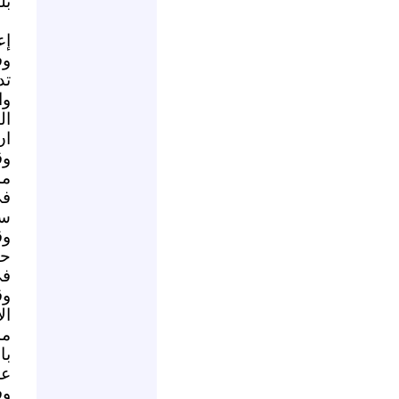
بل
إع
وف
تد
وا
ال
ان
وق
مم
في
سا
وق
حس
في
وق
ال
مس
با
عس
وف