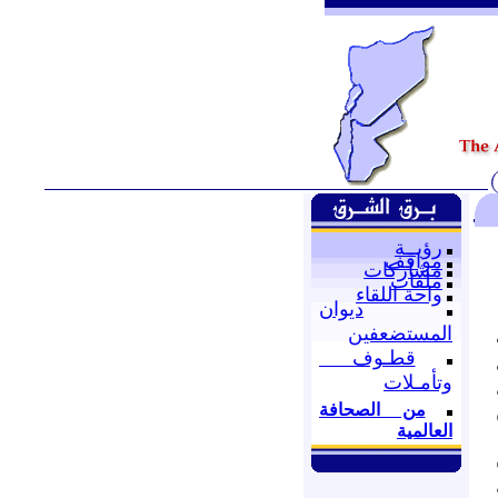
رؤيــة
مواقف
مشاركات
ملفات
واحة اللقاء
ديوان
المستضعفين
قطـوف
وتأمـلات
من الصحافة
العالمية