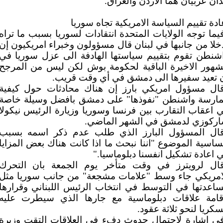
دان عربيان هما الاردن والعراق.
ادة تقييم السياسة الامريكية تجاه سوريا
يما توجه الولايات المتحدة انتقادات لسوريا بسبب ما تراه
خلا من جانبها في لبنان قال مسؤولون وخبراء امريكيون إن
شنطن تقوم بتقييم سياستها الهادفة الى عزل سوريا في
شهور الاخيرة الباقية لحكومة بوش لكن ليس من المرجح
 تعيد سفيرها الى دمشق في أي وقت قريب.
ال مسؤول امريكي بارز إن هناك محادثات حول كيفية
ارسة واشنطن "نفوذها" على دمشق بافضل وسيلة خاصة
 اعقاب التقارب بين فرنسا وسوريا وزيارة الرئيس نيكولا
ركوزي لدمشق في الشهر الماضي.
ال المسؤول البارز الذي طلب عدم ذكر اسمه بسبب
اسية الموضوع "اننا نبحث ما اذا كانت هناك بعض المزايا
 اعادة تشكيل انفسنا دبلوماسيا."
ال لرويترز في وقت متأخر يوم الجمعة بان التحرك
امريكي جاء وسط "علامات مشجعة" من جانب سوريا مثل
اعدتها في التوسط في انتخاب الرئيس اللبناني وقرارها
قامة علاقات دبلوماسية مع جارها الذي سيطرت عليه
كريا لنحو ثلاثة عقود.
ي اشارة لاحتمال حدوث دفء في العلاقات التقت وزيرة