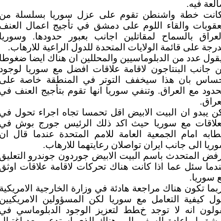
لعة فيه.
انت خطة واشنطن تقوم على عزل سوريا بسلسلة من
عقوبات والقاء اللوم على دمشق في تأجيج اعمال العنف
لعراق بالسماح لمقاتلين اجانب بعبور حدودها. وسوريا
رجة على قائمة الولايات المتحدة للدول الراعية للارهاب.
قول عدد من الدبلوماسيين والمحللين ان هناك ايضا ضغوطا
 جانب البنتاجون لاقامة علاقات افضل مع سوريا لوجود
ساس بان هذا سيخفف التوتر في المنطقة خاصة على
حدود مع العراق. وتنفي سوريا انها تقوم بتأجيج العنف في
عراق.
ن يبدو ان البيت الابيض اقل تحمسا تجاه اجراء تحول في
علاقات مع سوريا حيث اكد ذلك الرئيس جورج بوش في
ابه امام الجمعية العامة للامم المتحدة عندما قال ان
ريا الى جانب ايران تواصلان رعايتهما للارهاب.
فض المتحدث باسم البيت الابيض جوردون جوندرو التعليق
دما سئل عما اذا كانت هناك تحركات لاقامة علاقات اوثق
 سوريا.
بما تكون هناك مراجعة هادئة في وزارة الخارجية الامريكية
ل كيفية التعامل مع سوريا لكن المسؤولين الامريكيين
ولون انه لا توجد خطط لتعزيز الوجود الدبلوماسي في
شق او اعادة السفير الى هناك الذي استدعي بعد اغتيال