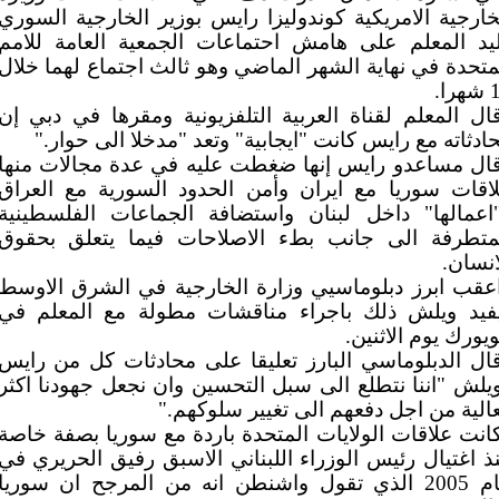
خارجية الامريكية كوندوليزا رايس بوزير الخارجية السوري
يد المعلم على هامش احتماعات الجمعية العامة للامم
متحدة في نهاية الشهر الماضي وهو ثالث اجتماع لهما خلال
را.
ال المعلم لقناة العربية التلفزيونية ومقرها في دبي إن
ادثاته مع رايس كانت "ايجابية" وتعد "مدخلا الى حوار."
ال مساعدو رايس إنها ضغطت عليه في عدة مجالات منها
اقات سوريا مع ايران وأمن الحدود السورية مع العراق
اعمالها" داخل لبنان واستضافة الجماعات الفلسطينية
متطرفة الى جانب بطء الاصلاحات فيما يتعلق بحقوق
انسان.
عقب ابرز دبلوماسيي وزارة الخارجية في الشرق الاوسط
فيد ويلش ذلك باجراء مناقشات مطولة مع المعلم في
ويورك يوم الاثنين.
ال الدبلوماسي البارز تعليقا على محادثات كل من رايس
يلش "اننا نتطلع الى سبل التحسين وان نجعل جهودنا اكثر
الية من اجل دفعهم الى تغيير سلوكهم."
انت علاقات الولايات المتحدة باردة مع سوريا بصفة خاصة
ذ اغتيال رئيس الوزراء اللبناني الاسبق رفيق الحريري في
عام 2005 الذي تقول واشنطن انه من المرجح ان سوريا