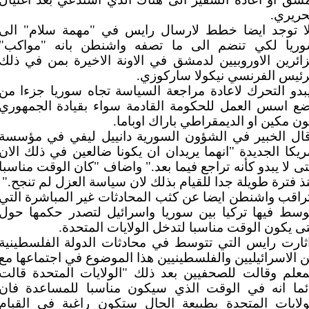
حريري.
ا توجد ايضا خطط لارسال رايس في "مهمة سلام" الى
ريا لكي تنضم الى ما تصفه واشنطن بانه "مواكب"
زائرين الاوروبيين لدمشق في الاونة الاخيرة بمن في ذلك
رئيس الفرنسي نيكولا ساركوزي.
بدو التحرك لاعادة مراجعة السياسة تجاه سوريا جزءا من
ع اسس العمل للحكومة القادمة سواء بقيادة الجمهوري
ن مكين او الديمقراطي باراك اوباما.
ال الخبير في الشؤون السورية دانييل ليفي في مؤسسة
ريكا الجديدة "انهما يريدان ان يكونا ضالعين في ذلك الان
ى لا يبدو كأنه تراجع فيما بعد." واضاف "كان الوقت مناسبا
ذ فترة طويلة جدا للقيام بذلك لان سياسة العزل لم تنجح."
راقب واشنطن ايضا عن كثب المحادثات غير المباشرة التي
وسط فيها تركيا بين سوريا واسرائيل لتصدر حكمها حول
ى يكون الوقت مناسبا لتدخل الولايات المتحدة.
ثارت رايس التي تتوسط في محادثات الدولة الفلسطينية
ن الاسرائيليين والفلسطينيين هذا الموضوع في اجتماعها مع
معلم وقالت للصحفيين بعد ذلك "الولايات المتحدة قالت
ئما انه في الوقت الذي سيكون مناسبا للمساعدة فان
ولايات المتحدة بطبيعة الحال ستكون راغبة في القيام