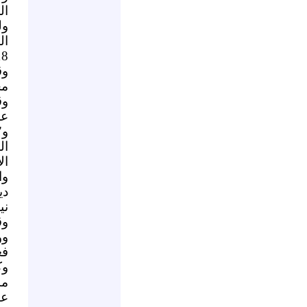
ال
ول
ال
18 شه
وق
مح
وق
عل
و"
ال
ال
وا
دي
ني
وق
وو
فع
وك
من