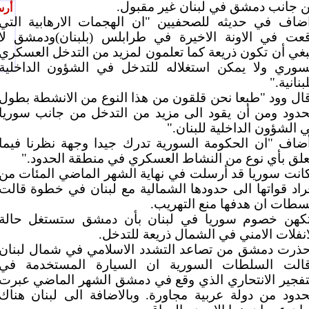
 جانب دمشق في لبنان غير مقبول.
أرس
ضاف في حديثه للصحفيين "ان الهجمات الارهابية التي
عت في الاونة الاخيرة في طرابلس (بلبنان)ودمشق لا
بغي أن تكون ذريعة كما تعلمون لمزيد من التدخل العسكري
سوري ولا يمكن استغلاله للتدخل في الشؤون الداخلية
لبنانية."
ال وود "طبعا نحن قلقون من هذا النوع من الانشطة بطول
حدود ومن أن يقود الى مزيد من التدخل من جانب سوريا
 الشؤون الداخلية للبنان."
ضاف "ان الحكومة السورية تدرك جيدا وجهة نظرنا فيما
علق بأي نوع من النشاط العسكري في منطقة الحدود."
انت سوريا قد أرسلت في نهاية الشهر الماضي المئات من
راد قواتها الى حدودها الشمالية مع لبنان في خطوة قالت
سطات ان هدفها منع التهريب.
كهن خصوم سوريا في لبنان بأن دمشق ستستغل حالة
انفلات الامني في الشمال ذريعة للتدخل.
ذرت دمشق من تصاعد التشدد الاسلامي في شمال لبنان
الت السلطات السورية ان السيارة المستخدمة في
تفجير الانتحاري الذي وقع في دمشق الشهر الماضي عبرت
حدود من دولة عربية مجاورة. وبالاضافة الى لبنان هناك