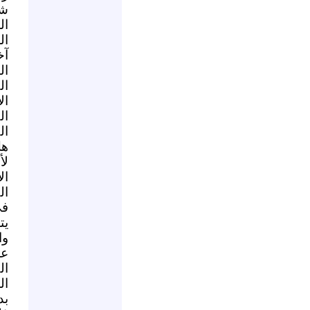
شر
ال
ال
آ
ال
ال
ال
ال
ال
هل
لأ
ال
ال
في
يت
وا
عل
ال
ال
بد