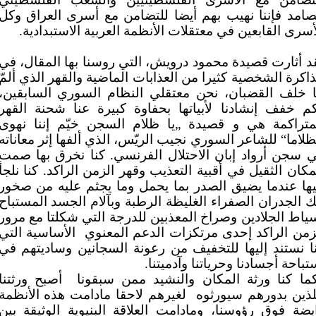
صامد فإننا نهيب بهم أيضا للتضامن مع أسرى العراق وكل
أسرى القابعين في معتقلات الأنظمة العربية الاستبدادية.
د أثارت قصيدة محمود درويش، التي روسنا بها المقال، في
ذاكرة الشخصية كثيرا من العذابات الماضية والقهر الذي ألمّ
ا خلف القضبان، نحن معتقلي النظام السوري السابقين،
م خفف إنشادنا لأبياتها بحفاوة كبيرة عنا شحنة القهر
متراكمة هي و قصيدة „يا ظلام السجن خيّم إننا نهوى
ظلاما“ للشاعر السوري نجيب الريّس، الذي ألفها إثر معاناته
 سجن أرواد إبان الاحتلال الفرنسي. كنا نخرق بها صمت
مكان الثقيل في أقبية التعذيب وقهر الزمن الراكد. كنا نلجأ
يها عندما يضيق الصدر بما يحمل وما يجثم عليه من صخور
ك الجدران الصفراء الغليظة الرطبة وبآلام الجسد المستباح
ياط الجلادين وصراخ المعذبين للدرجة التي شكلتا مع مرور
زمن الراكد إحدى مرتكزات الدعم المعنوي
الأساسية التي
ا نستند إليها للتخفيف من رعونة السجانين وساديتهم في
تباحة أجسادنا وحرياتنا وآدميتنا.
ما كنا ورثة المكان والنشيد ممن سبقونا
أصبح ورثتنا
لذين بدورهم سيورثوه
لغيرهم لاحقا مادامت هذه الأنظمة
بضة فوق رؤوسنا، ومادامت العلاقة البنيوية الوثيقة بين