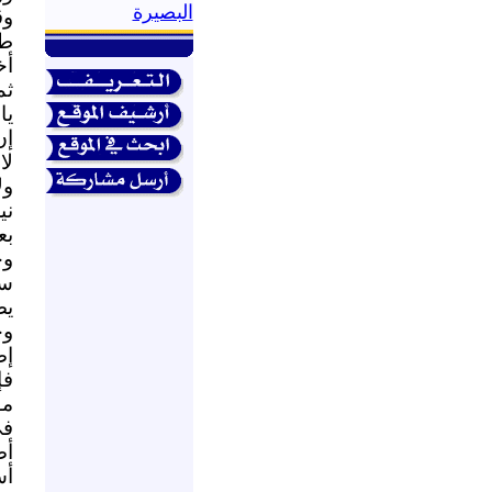
البصيرة
وق
طر
أخ
ثم
يا
إن
لا
ول
ني
بع
وح
ست
يصاد
وح
إص
فإ
أس