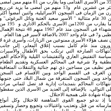
352 من الأسرى القدامى وما يقارب من 81 منهم ممن أمضى
ثر من عشرين عام
و13 منهم من أمضى ما يزيد عن ربع
ن من الزمان فى السجون الاسرائيلية، واثنين أمضوا أكثر
من 30 عام متتالية " الأسير سعيد العتبة ونائل البرغوثى" و
قارب من 1200من الأسرى بالحكم الادارى و
195 من
الشهداء فى السجون منذ عام 1967 منهم 48 نتيجة الإهما
 عام واحد 2007 بالاضافة لأسير فى هذا العام.
 نصف هؤلاء الأسرى ممنوعين من الزيارات، وأسرى غزة لا
ورون منذ عام كامل بسبب إغلاق المعابر، إلى جانب
انتهاكات الصارخة التي ترتكب بحق الأطفال والأسيرات
ياسة التفتيش العاري والتفتيشات الليلية والأحكام الغير
طقية ولا شرعية فى المحاكم العسكرية وتقديم الطعام
غير نظيف من مساجين ذي تهم جنائية والتنقلات المتعاقبة
ن الغرف فى القسم الواحد وبين الأقسام فى السجن
واحد وبين السجون المتفرقة من شمال البلاد حتى جنوبها
نتهاكات المحاكم بتمديدات إدارية قد تصل لثماني مرات
ى التوالي،
بالإضافة إلى العديد من الأسرى الذين سقطوا
داء شهادة على همجية الاحتلال.
نا إذ ندعو جميع القوى المناهضة للاحتلال وكل أنواع
ارساته من قتل وتعذيب واغتيالات وتجويع وحصار وتسفير
تضامن مع الأسرى الفلسطينيين والشعب الفلسطيني