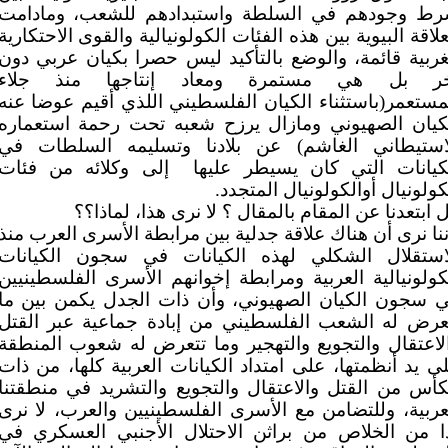
ط وجودهم في السلطة واستبدادهم للشعب، ومادامت
علاقة البيوية بين هذه الفئات الكولونيالية والقوى الاحتكارية
غربية قائمة، والوضع بالتأكيد ليس حصرا بكيان عربي دون
خر بل هي مستمرة ومعاد إنتاجها منذ جلاء
مستعمر(باستثناء الكيان الفلسطيني اللذي أقيم عوضا عنه
كيان الصهيوني ومازال يرزح شعبه تحت رحمة استعماره
استيطاني الغاشم) عن بلادنا وتسليمه السلطات في
كيانات التي كان يسيطر عليها
إلى وكلائه من فئات
كولونيال أوالكولونيال المتجدد.
 ابتعدنا عن المقام بالمقال ؟ لا نرى هذا، لماذا؟؟
ننا نرى أن هناك علاقة جدلية بين مرابطة الأسرى العرب منذ
استقلال الشكلي لهذه الكيانات في سجون الكيانات
كولونيالية العربية ومرابطة إخوانهم الأسرى الفلسطينيين
 سجون الكيان الصهيوني، وأن ذات الجدل يكمن بين ما
عرض له الشعب الفلسطيني من إبادة جماعية عبر القتل
لاعتقال والتجويع والتهجير وما تتعرض له شعوب المنطقة
ى يد أنظمتها، على امتداد الكيانات العربية كلها، من ذات
كأس من القتل والاعتقال والتجويع والتشريد في منطقتنا
عربية، وللتضامن مع الأسرى الفلسطينيين والعرب، لا نرى
ا من الخلاص من براثن الاحتلال الأجنبي العسكري في