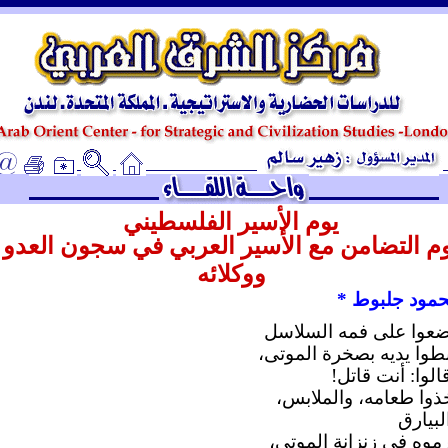
ـ
يوم الأسير الفلسطيني
م التضامن مع الأسير العربي في سجون العدو
ووكلائه
مود جلبوط *
عوا على فمه السلاسل
طوا يديه بصخرة الموتى،
الوا: أنت قاتل!
ذوا طعامه، والملابس،
لبيارق
موه في زنزانة الموتى،