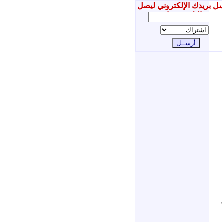
ل بريدك الإلكتروني ليصل
إليك جديدنا
فل
 من 99