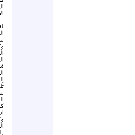
ال
ال
لق
ال
بن
وك
ال
ال
في
ال
إل
تل
بس
ال
كن
اس
وك
ال
را