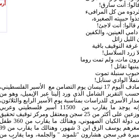
أرس
الوا: أنت سارق!
دوه من كل المرافىء
ذوا حبيبته الصغيرة،
 قالوا: أنت لاجئ!
 دامي العينين، والكفين
 الليل زائل
 غرفة التوقيف باقية
ا زرد السلاسل!
رون مات، ولم تمت روما
ينيها تقاتل !
بوب سنبلة تموت
ملأ الوادي سنابل!
ف اليوم 17 نيسان يوم التضامن مع
الأسير الفلسطيني،
سب التقرير الشامل الذي ورد إلينا عبر الإيميل، وهو من
دار الأسرى للدراسات بمناسبة يوم الأسير الرابع والثلاثون،
نه يوجد ما يقارب من
11500 أسير فلسطيني وعربي
موزعين على أكثر من 25 سجن ومعتقل ومركز توقيف تحقيق
فى دولة الكيان الصهيوني، وهنالك ما يقارب من 360 ط
أصغرهم يوسف الزق ابن 3 شهور، وهنالك ما يقارب
يرة فى سجن هشارون "تلموند " والجلمة، وما يقارب من