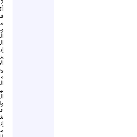
أك
قر
وما ي
الطبى و7 فى
إن
يز
ال
وس
من
ال
بي
ال
وا
عل
شه
إن
مم
لل