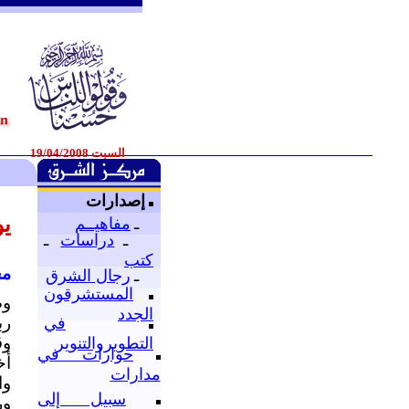
السبت 19/04/2008
إصدارات
يو
ـ
مفاهيــم
ـ
دراسات
ـ
كتب
مح
ـ
رجال الشرق
المستشرقون
وض
الجدد
رب
في
وق
التطويروالتنوير
حوارات في
أخ
مدارات
وا
سبيل إلى
ور