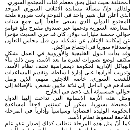
لمختلفة بحيث تمثل بحق معظم فئات المجتمع السوري.
لذلك، فإنّ مسألة مساندة الائتلاف السوري الموحد
لذي أُعلن قبل شهر واحد في الدوحة باتت ضرورة ملحة
لمجتمع الدولي الذي يسعى جاهداً إلى جمع شتات
لمعارضة السورية ودعمها عبر صندوق مقترح يبلغ قوامه
والي خمسة مليارات دولار، كان قد جرى الحديث مؤخراً
ن إمكانية الإعلان عن تشكيله من قِبل مجلس التعاون
أصدقاء سوريا في اجتماع مراكش.
قد بدأت الدول الخليجية والأوروبية في العمل بشكلٍ
كثف لوضع تصورات لفترة ما بعد الأسد، ومن ذلك بناء
لهياكل الإدارية لحكومة ديمقراطية تخلف نظام الأسد،
تدريب أفرادها على إدارة السلطة، وتقديم المساعدات
لشعب السوري، خاصة اللاجئين منهم، الذين وصل
عدادهم في الداخل إلى ثلاثة ملايين شخص، بالإضافة إلى
والي خمسمائة ألف لاجئ في الخارج.
مثل هذه الأزمة الإنسانية التي تداعت إليها الدول
لمحيطة بسوريا، يمكن أن تستثمر لاحقاً لمساعدة
لحكومة الوليدة اقتصادياً وسياسياً وإدارياً في المرحلة
للاحقة لسقوط نظام الأسد.
ما أنّ مثل هذه المرحلة تتطلب كذلك إصدار عفو عام
ن جميع من شارك في القتال من الجنود ذوي الرتب