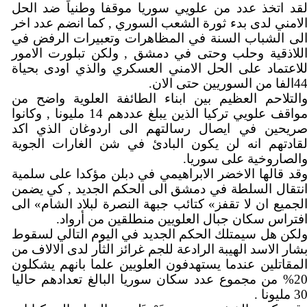
قد اتخذ عدد من علويي سوريا موقفا وطنياً ضد الحل
لامني لدى بدء ثورة الشعب السوري , كما انضم عدد اخر
لى الشباب السنة في المظاهرات وتعبيرات الرفض في
للاذقية وحلب وحتى في دمشق , ولكن تبلورت الامور
لاعتماد على الحل الامني العسكري والذي اودى بحياة
الفا من السوريين حتى الان.
التلاحم العظيم بين ابناء الطائفة العلوية واضح من
مواقف علويي تركيا الذين يبلغ عددهم 14 مليونا , وكانوا
ريحين في ايصال رسالتهم الى اردوغان الذي اكد
قادتهم انه لن يكون البادئ في شن الغارات الجوية
الصاروخية على سوريا.
قد قالها الاخضر الابراهيمي في دبلن مؤكدا على سلمية
نتقال السلطة في دمشق الى الحكم الجديد , كي يضمن
لجميع ان لا تقفز» كتائب جبهة النصرة لبلاد الشام» الى
فتراس سكان جبال العلويين منطلقين من أرواد.
لكن هل سيمتلك الحكم الجديد في اليوم التالي لسقوط
شار الاسد الهيبة الرادعة للجم غرائز الثأر لدى الالاف من
لمقاتلين عندما يستهدفون العلويين علما بانهم يشكلون
20% من مجموع عدد سكان سوريا البالغ تعدادهم حاليا
3 مليونا .