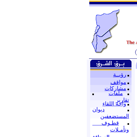
رؤيــة
مواقف
مشاركات
ملفات
تقارير
واحة اللقاء
ديوان
المستضعفين
قطـوف
وتأمـلات