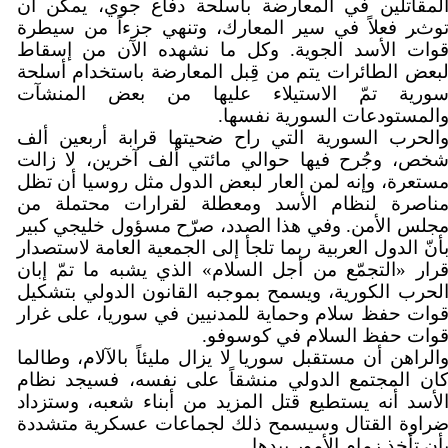
لمقاتلين في المعارضة بأسلحة دفاع جوي، يمكن أن
وثر فعلاً في سير المعارك، وتنهي جزءاً من سيطرة
وات الأسد الجوية. وكل ما نشهده الآن من إسقاط
بعض الطائرات يتم من قِبل المعارضة باستخدام أسلحة
ورية تمّ الاستيلاء عليها من بعض المنشآت
المستودعات السورية نفسها.
الحرب السورية التي راح ضحيتها قرابة أربعين ألف
خص، وجُرح فيها حوالي مائتي ألف آخرين، لا زالت
ستعرة، وإنه لمن العار لبعض الدول مثل روسيا أن تظل
ناصرة لنظام الأسد ومعطلة لقرارات محتملة من
جلس الأمن. وفي هذا الصدد، صرّح مسؤول خليجي كبير
أنّ الدول العربية ربما تلجأ إلى الجمعية العامة لاستصدار
رار «التجمّع من أجل السلام» الذي يشبه ما تمّ إبان
لحرب الكورية، ويسمح بموجبه القانون الدولي بتشكيل
وات حفظ سلام وحماية للمدنيين في سوريا، على غرار
وات حفظ السلام في كوسوفو.
الراهن أن مستقبل سوريا لا يزال مليئاً بالآلام، وطالما
ان المجتمع الدولي منشقاً على نفسه، فسيجد نظام
لأسد أنه يستطيع قتل المزيد من أبناء شعبه، وستزداد
راوة القتال وسيسمح ذلك لجماعات عسكرية متشددة
أن تأخذ زمام الأمور بيدها.