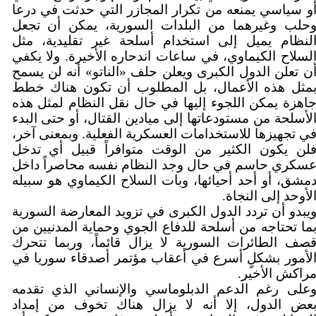
و سياسي يمنعه من تكرار المجازر التي حدثت في درعا
حلب وغيرهما من البلدات السورية، يمكن أن تجعل
لنظام يميل إلى استخدام أسلحة غير تقليدية، مثل
لسلاح الكيماوي، في ساعات اندحاره الأخيرة. ولا يكفي
ن تعلن الدول الكبرى ويعلن حلف «الناتو» أنه لن يسمح
مثل هذه الأعمال، بل المطلوب أن تكون هناك خطط
اهزة يمكن اللجوء إليها في حال نقل النظام لمثل هذه
لأسلحة من مستودعاتها إلى ميادين القتال، أو حتى البدء
ي تجهيزها للاستخدامات العسكرية الفعلية. وبمعنى آخر،
لن يكون الكثير من الوقت متوافراً قبيل أي تدخل
سكري حاسم في حال وجد النظام نفسه محاصراً داخل
مشق، أو أحد أحيائها، وبات السلاح الكيماوي هو سبيله
لأوحد إلى النجاة.
يبدو أن تردد الدول الكبرى في تزويد المعارضة السورية
ما تحتاجه من أسلحة للدفاع الجوي وحماية المدنيين من
صف الطائرات السورية لا يزال قائماً، وربما تتحرك
لأمور بشكلٍ أسرع في أعقاب مؤتمر أصدقاء سوريا في
راكش الأخير.
على رغم الدعم الدبلوماسي والإنساني الذي تقدمه
عض الدول، إلا أنه لا يزال هناك تخوف من إمداد