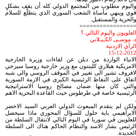
اليوم مطلوب من المجتمع الدولي كله أن يقف بشكلٍ
وي وينهي مأساة الشعب السوري الذي يتطلّع للسلام
الحرية والمستقبل.
================
لعلويون واليوم التالي ؟
. موسـى الكـيـلاني
لرأي الاردنية
15-12-201
لانباء الواردة من دبلن عن لقاءات وزيرة الخارجية
لامريكية هيلاري كلينتون مع وزير خارجية روسيا سيرجي
افروف تشير الى تغيير في الموقف الروسي والى شبه
تفاق على النقاط الرئيسية الكبرى في الازمة السورية
التي كان منها ضمان مصالح روسيا الاستراتيجية
لرئيسية خاصة في طرطوس حيث القاعدة البحرية الاهم
لكن لم يتقدم المبعوث الدولي العربي السيد الاخضر
لابراهيمي باية حلول للسؤال المحوري ماذا سيحصل
لعلويين في سوريا في اليوم التالي لانتقال السلطة من
لرئيس بشار الاسد والنظام الحاكم هناك الى السلطة
لجديدة.