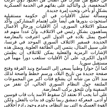
لمنخفضة، بل والتأكيد على بقائهم في الخدمة العسكرية
شكلٍ أو بآخر، وتحت إمرة جديدة.
مسألة تمثيل الأقليات في أي حكومة مستقبلية
ستحوذت بدورها هي أيضاً على اهتمام المشاركين. وأكّد
مثلو الائتلاف السوري، أنّ الأقليات ورجال الأعمال
ساهمون بشكلٍ رئيس في الائتلاف، وأنّ عدداً منهم قد
صبح يمثل بلاده في الدول التي اعترفت بالمعارضة
لجديدة. فسفير الائتلاف السوري الموحد في فرنسا،
لى سبيل المثال، ينتمي إلى الطائفة العلوية. وبمثل هذه
لإشارات الرمزية والفعلية يمكن للائتلاف أن يطمئن
لدول الكبرى، على أنّ الأقليات ستلعب دوراً مهماً في
ستقبل سوريا.
ما أنّ حواراً وطنياً يسعى إلى التسامح ونبذ الفرقة وفتح
فحة جديدة من تاريخ البلاد، ورسم خطط واضحة لذلك
نذ الآن من شأنه أن يشجّع فئات أكبر من المجموعات
لملتفة حول النظام السوري الحالي، أنّ تقفز من
لسفينة وأن تلتحق بركب المعارضة.
لى أننا يجب ألا نعتقد أنّ سقوط الأسد بات قاب قوسين
و أدنى. فمعركة دمشق ربما تكون قد بدأت بالفعل، ولكن
لقوة العسكرية التي بيد النظام، وعدم وجود رادع أخلاقي