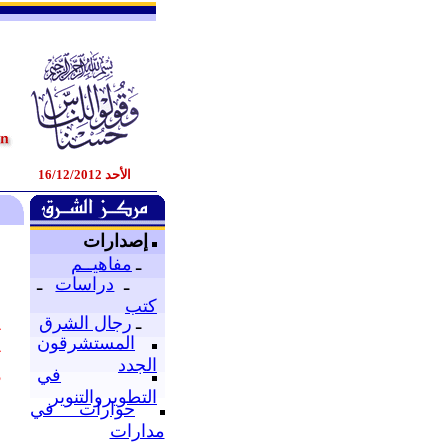
الأحد 16/12/2012
إصدارات
ـ
مفاهيــم
ـ
دراسات
ـ
كتب
ـ
رجال الشرق
ت
المستشرقون
ت
الجدد
في
د
التطويروالتنوير
ا
حوارات في
ع
مدارات
و