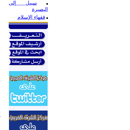
سبيل إلى
ب
البصيرة
ه
فقهاء الإسلام
ا
ا
و
ه
ا
غ
ا
ا
و
ب
ت
ا
و
ا
و
ت
آ
ش