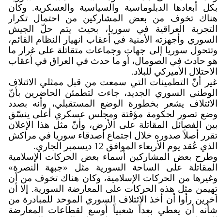
كل أبعادها الدبلوماسية والسياسية والعسكرية. وكان
ناك تخوف من بعض المشاركين من احتمال تكرار
لتجربة العراقية في سوريا، بحيث يتم حلّ الجيش
لسوري وأجهزته الأمنية في أعقاب انهيار النظام القائم،
تتحول سوريا إلى جهات وجماعات متقاتلة على غرار ما
و حادث في الصومال، أو ما حدث في العراق في أعقاب
لاحتلال الأميركي للبلاد.
ير أنّ التطمينات التي سمعت من قبل ممثلي الائتلاف
لوطني السوري الجديد، جاءت لتطمئن الحاضرين بأنّ
لائتلاف يشعر بخطورة الوضع المستقبلي، وأنه بصدد
ضع تصور لحكومة مؤقتة ومجلس عسكري أعلى ينسّق
ين الفصائل المقاتلة على الأرض، وأنّ مثل هذا الإعلان
قرر أصلاً صدوره خلال اجتماع أصدقاء سوريا في مراكش
لذي عُقد يوم الأربعاء الموافق 12 ديسمبر الجاري.
طرح بعض المشاركين أسماء بعض الحركات الإسلامية
لمقاتلة على الساحة السورية مثل «جبهة النصرة»
غيرها من الحركات الإسلامية، وكان هناك تخوف من أن
هيمن مثل هذه الحركات على المعارضة السورية. إلا أن
خرين رأوا أن أخذ الائتلاف السوري الموحد للمبادرة من
أنه أن يعطي بعداً شعبياً أوسع لقطاعات المعارضة