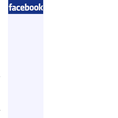
ا
و
ا
ل
ا
ح
ع
و
و
م
ا
و
ل
ت
ح
و
ا
ا
ا
ك
ع