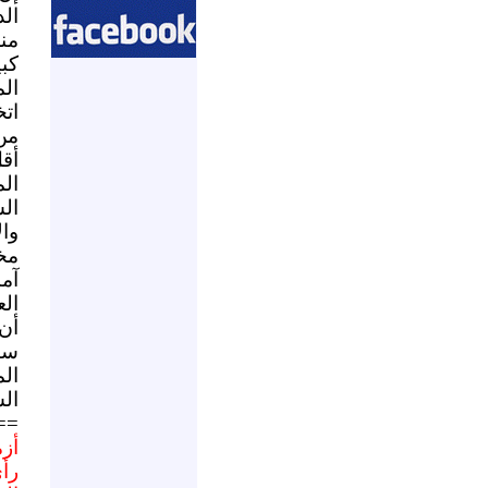
ال
من
كب
ال
ات
من
أق
ال
ال
وال
مخ
آم
الع
أن
سور
ال
الس
==
أز
رأي