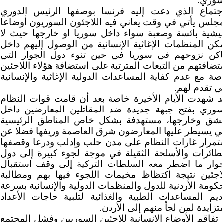
سوري.
اجتماع الذي دعت إليه فرنسا بوصفها الرئيس الدوري
مجلس يأتي في وقت يعاني فيه اللاجئون السوريون أوضاعا
يشية بائسة وصعبة سواء داخل سوريا او خارجها حيث لا
مكن المنظمات الإغاثية الإنسانية من الوصول إليهم داخل
اكن نزوحهم في سوريا في حين تنوء دول الجوار التي
ضافتهم من التبعات المترتبة على استضافة هؤلاء اللاجئين
صة مع عدم كفاية المساعدات الدولية الإغاثية والإنسانية
ي تقدم لهم.
د شهدت الأيام الأخيرة خاصة بعد أن قامت قوات النظام
سوري بفتح جبهة جديدة ضد المقاتلين المعارضين داخل
شق وخارجها، مستهدفة بشكل خاص المناطق الرئيسية
تي يسيطر عليها المعارضون شرق العاصمة وريفها فضلا عن
تمرار غارات النظام على مدن حلب وإدلب ودرعا وقصفها
لطائرات والأسلحة الثقيلة في موجة لجوء كبيرة إلى دول
جوار ما اضطر معه السلطات التركية إلى وقف استقبال
لاجئين نتيجة اكتظاظ مخيمات اللجوء فيها بهم ومطالبة
كومة الأردنية للدول والمنظمات الدولية والإنسانية بسرعة
ديم المساعدات الطبية والغذائية لتلبية حاجات الأعداد
تزايدة لمن لجأ منهم إلى الأردن.
تفاقم الأوضاع الإنسانية للاجئين السوريين وفشل المجتمع