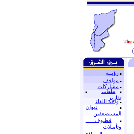
رؤيــة
مواقف
مشاركات
ملفات
تقارير
واحة اللقاء
ديوان
المستضعفين
قطـوف
وتأمـلات