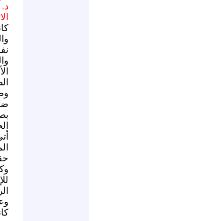
د.
الا
كا
وا
نف
وا
ال
ال
وضو
ضرو
بص
الخ
أتى
ال
حق
وك
لل
الر
وعل
كا