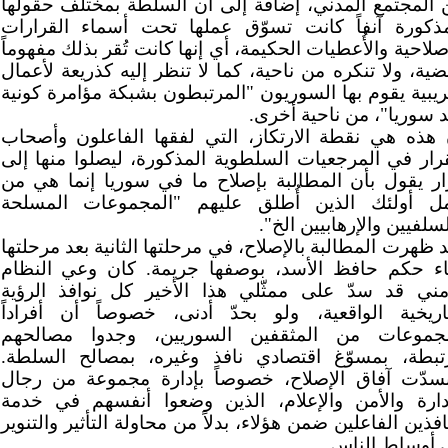
 المجتمع المدني، إضافة إلى أن السلطة بمختلف حقولها
مذكورة آنفاً كانت تسوّق عملها تحت أسماء القرارات
صلاحية والأُعطيات الحكيمة، أي إنها كانت تُقر بذلك مفهوماً
ية، ولا تنكره من ناحية، كما لا تنظر إليه كذريعة لأعمال
ريبية يقوم بها السوريون "المرتبطون بشبكة مؤامرة كونية
 سوريا"، من ناحية أخرى.
 هذه هي نقطة الارتكاز، التي لفقها الفاعلون وأصحاب
قرار في المرجعيات السلطوية المذكورة، ليصلوا منها إلى
ار يقول بأن المطالبة بإصلاح ما في سوريا إنما هي من
ل أولئك الذين أُطلق عليهم "المجموعات المسلحة
سلفيين والإرهابيين الخ".
 ظهرت المطالبة بالإصلاح، في مرحلتها الثانية بعد مرحلتها
ناء حكم حافظ الأسد، بوصفها جريمة. كان وعي النظام
أمني قد سدّ على ممثّلي هذا الأخير كل نوافذ الرؤية
تاريخية الواقعية، ولو بحدّ أدنى، خصوصاً أن أفراداً
جموعات من المثقفين السوريين، وجدوا مصالحهم
تبطة، بمسوّغ اقتصادي نافذ وغيره، بمصالح السلطة.
نسدّت آفاق الإصلاح، خصوصاً بإدارة مجموعة من رجال
إدارة والأمن والإعلام، الذين وضعوا أنفسهم في خدمة
افذين الفاعلين ضمن هؤلاء، بدلاً من محاولة التأثير والتنوير
 أوساط الناس.