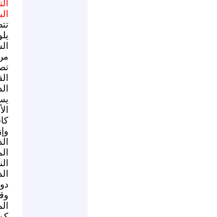
التاريخ
الب
تت
يل
ال
من 
تص
ال
ال
يس
ال
كاف
وإ
ال
ال
ال
ال
دو
وق
ال
كما