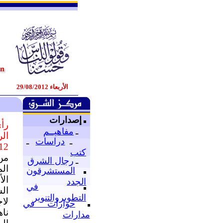
الأربعاء 29/08/2012
إصدارات
رأي
ـ
مفاهيــم
الر
ـ
دراسات
ـ
12
كتب
من
ـ
رجال الشرق
ال
المستشرقون
ال
الجدد
في
ال
التطويروالتنوير
لا
حوارات في
نا
مدارات