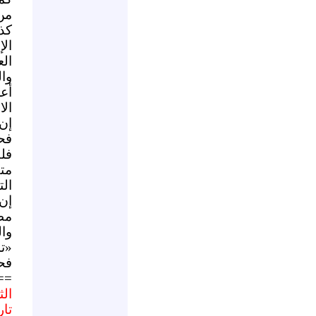
من
كذ
ال
ال
وا
أعل
الا
إن
فح
فل
مت
ال
إن
مط
وا
«ت
فح
==
الث
تاري