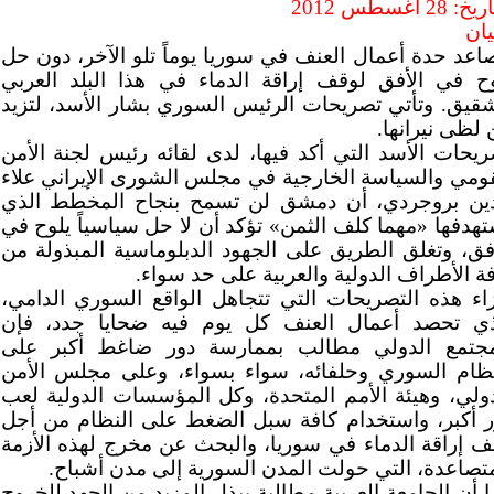
: 28 أغسطس 2012
يان
صاعد حدة أعمال العنف في سوريا يوماً تلو الآخر، دون حل
وح في الأفق لوقف إراقة الدماء في هذا البلد العربي
شقيق. وتأتي تصريحات الرئيس السوري بشار الأسد، لتزيد
لظى نيرانها.
ريحات الأسد التي أكد فيها، لدى لقائه رئيس لجنة الأمن
قومي والسياسة الخارجية في مجلس الشورى الإيراني علاء
دين بروجردي، أن دمشق لن تسمح بنجاح المخطط الذي
تهدفها «مهما كلف الثمن» تؤكد أن لا حل سياسياً يلوح في
أفق، وتغلق الطريق على الجهود الدبلوماسية المبذولة من
ة الأطراف الدولية والعربية على حد سواء.
زاء هذه التصريحات التي تتجاهل الواقع السوري الدامي،
ذي تحصد أعمال العنف كل يوم فيه ضحايا جدد، فإن
مجتمع الدولي مطالب بممارسة دور ضاغط أكبر على
نظام السوري وحلفائه، سواء بسواء، وعلى مجلس الأمن
دولي، وهيئة الأمم المتحدة، وكل المؤسسات الدولية لعب
ر أكبر، واستخدام كافة سبل الضغط على النظام من أجل
ف إراقة الدماء في سوريا، والبحث عن مخرج لهذه الأزمة
متصاعدة، التي حولت المدن السورية إلى مدن أشباح.
 أن الجامعة العربية مطالبة ببذل المزيد من الجهد للخروج