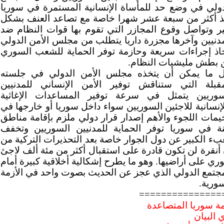
دولي في وضع حد للمأساة الإنسانية المستمرة في سوريا
ذ أكثر من سبعة عشر شهرا خاصة مع تصاعد العنف بشكل
ير وتواصل وقوع المجازر التي تقوم بها قوات النظام ضد
مدنيين وآخرها مجزرة داريا يتطلب من مجلس الأمن الدولي
خاذ إجراءات سريعة وحازمة توفر الحماية للشعب السوري
 بطش مليشيات النظام.
ل ما يمكن أن يتخذه مجلس الأمن الدولي في جلسته
مقبلة التي ستناقش توفير الأمن الإنساني للمدنيين
سوريين يتمثل في سرعة توفير المساعدات الإغاثية
إنسانية للاجئين السوريين سواء داخل سوريا أو خارجها في
يمات اللجوء والأهم إصدار قرار دولي ملزم بإقامة مناطق
نة في سوريا توفر الحماية للمدنيين السوريين وتخفف
بء الكبير عن دول الجوار خاصة بعد التحذيرات التركية من
 أنقرة لن تكون قادرة على استقبال أكثر من مئة ألف لاجئ
ي على أراضيها. وهو ما يطرح إشكالية أخلاقية كبيرة أمام
مجتمع الدولي الذي عجز عن الحديث بصوت واحد في الأزمة
ورية.
===============
مة سوريا المتصاعدة
 البيان