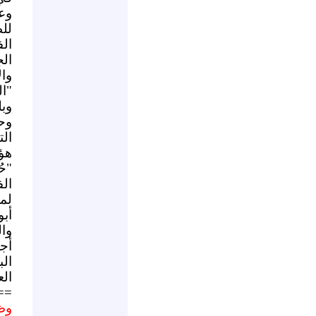
وعل
للط
ال
ال
وا
"ال
وبل
وح
ال
هؤ
"حُ
ال
لم
أب
وا
أج
ال
الع
==
وظه