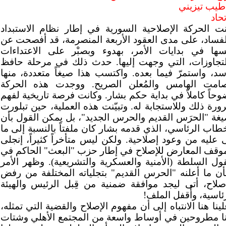
 طيب تيزيني
تحاد
نت الحركة الإصلاحية السورية في إطار نظام الاستبداد
لفساد، على مدى العقود الأربعة المنصرمة، قد أفصحت عن
سها في بدايات الأمر، بهدوء وبصبْر على الاعتداءات
لتجاوزات، التي وجهت إليها. حدث ذلك في مرحلة حافظ
أسد، واستمرّ فيما بعده. واكتسب هذا صيغاً متعددة، منها
صامت الهامس والمُعلن الصريح. ووجدت هذه الحركة
حاً كاملاً في بداية حكم بشار. وكانت فرصة تاريخية لفهم
رة ذلك وللاستجابة له. وتبيّنت هذه العملية، حين تبلورت
يغة "الحرَس القديم والحرس الجديد"، بل يمكن القول بأن
طاب الرئاسي، الذي قدمه بشار كان ملفتاً بالنسبة إلى ما
 عليه من وعود إصلاحية. ولكن ليس متأخراً كثيراً، إنجلى
موقف المعارض للإصلاح في إطار حزب "البعث" الحاكم في
ول السلطة (الأمنية والعسكرية والتشريعية). وظهر الأمر
أن ما أعلنه "الحرس القديم" بتجلياته المختلفة من رفض
إصلاح، أتى ليجد موافقة ضمنية من قِبل الرئيس والهيئة
ئاسية، وأُقفل الملف!
ينا هنا الانتباه إلى أن مفهوم الإصلاح والقضية التي تمثله،
نا مطروحين في أوساط واسعة من المجتمع الأهلي وشتات