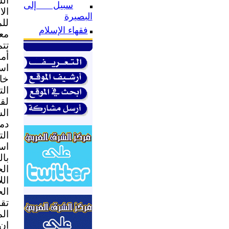
ال
سبيل إلى
ال
البصيرة
لل
فقهاء الإسلام
مع
تت
أم
است
خا
الت
لق
ال
دم
ال
اس
با
ال
ال
الح
تق
الم
إن 