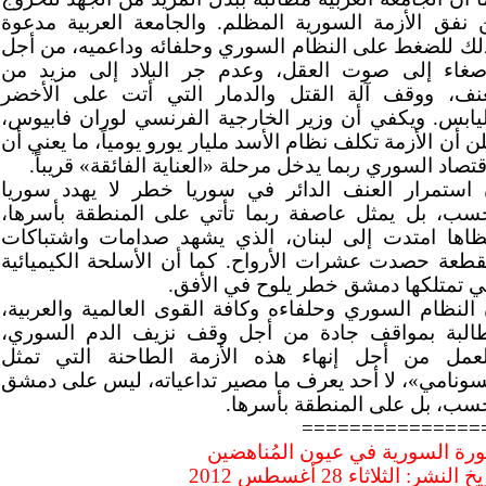
 نفق الأزمة السورية المظلم. والجامعة العربية مدعوة
لك للضغط على النظام السوري وحلفائه وداعميه، من أجل
إصغاء إلى صوت العقل، وعدم جر البلاد إلى مزيد من
عنف، ووقف آلة القتل والدمار التي أتت على الأخضر
ليابس. ويكفي أن وزير الخارجية الفرنسي لوران فابيوس،
ن أن الأزمة تكلف نظام الأسد مليار يورو يومياً، ما يعني أن
قتصاد السوري ربما يدخل مرحلة «العناية الفائقة» قريباً.
 استمرار العنف الدائر في سوريا خطر لا يهدد سوريا
سب، بل يمثل عاصفة ربما تأتي على المنطقة بأسرها،
ظاها امتدت إلى لبنان، الذي يشهد صدامات واشتباكات
قطعة حصدت عشرات الأرواح. كما أن الأسلحة الكيميائية
تي تمتلكها دمشق خطر يلوح في الأفق.
 النظام السوري وحلفاءه وكافة القوى العالمية والعربية،
البة بمواقف جادة من أجل وقف نزيف الدم السوري،
لعمل من أجل إنهاء هذه الأزمة الطاحنة التي تمثل
سونامي»، لا أحد يعرف ما مصير تداعياته، ليس على دمشق
سب، بل على المنطقة بأسرها.
===============
ورة السورية في عيون المُناهضين
خ النشر: الثلاثاء 28 أغسطس 2012