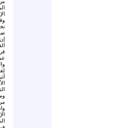
من
ال
الإ
وقض
تخ
ضد
إن
ال
قر
عم
وال
لقد
أث
ال
ال
وم
مر
وا
ال
الن
في