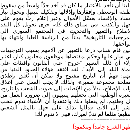
ينا أن نأخذ بالاعتبار ما كان قد أخذ حدّاً واسعاً من سقوطٍ
بقة الوسطى وإفقارها وإذلالها وتفكيك بنيتها. وتحول تيار
فساد والإفساد بغسْل الأموال وعبر إعلام رثٍّ يقوم على
جهل والكذب. في سياق ذلك كله، جرى تحويل كل النقد
لإصلاح والتغيير والتحديث في المجتمع السوري إلى
مرجعيات التاريخية" بدءاً من الرئاسة العليا وانتهاء بها
واحقها.
ين قام شباب درعا بالتعبير عن آلامهم بسبب التوجيهات
تي سار عليها وحكم بمقتضاها موظفون محليون كبار، اعتبر
لاء أن ذلك التعبير "خروج" على القانون وافتئات على
ماة البلد إلى الأبد". لقد افتقد هؤلاء الحدود الدنيا من
فهم: فهمْ أن التاريخ مفتوح ولا يمكن أن يُغلق بإطلاق
صلحة مجموعة صغيرة، ولذلك لا يجب العمل على إغلاق
واب الإصلاح، بدلاً من الإنصات إلى صوت الشعب والتاريخ،
لغيرة الوطنية التي تجعلهم ينتبهون إلى ضرورة العمل من
ل وطنهم. لم يفعلوا ذلك واعتقدوا أن الأشياء تدوم لنخب
بشر إلى الأبد، فدللوا بذلك على جهل بالمثل الشعبي
ظيم: مثلما لم تدمْ لغيرك، فهي لا تدوم لك!
===============
ر الشرع جامداً ومكموداً!