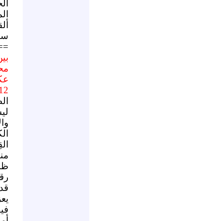
ال
ال
أل
ست
==
بين
مح
عك
12
ال
لي
وا
ال
ال
منه
ظا
رق
قد 
يع
في
أم