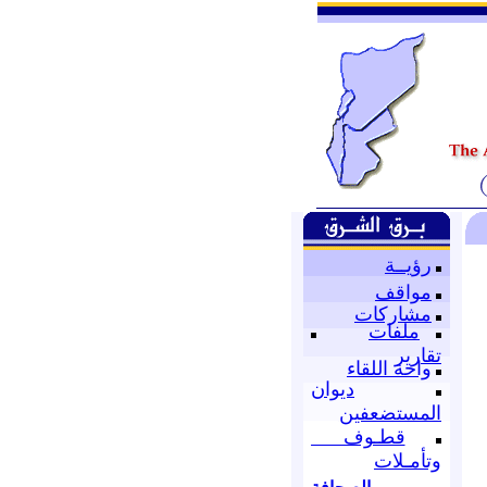
رؤيــة
مواقف
مشاركات
ملفات
تقارير
واحة اللقاء
ديوان
المستضعفين
قطـوف
وتأمـلات