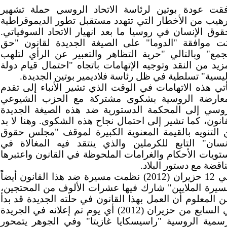
فقت عودة بوتين لرئاسة الاتحاد الروسي حملة تشهير
رهيب من الأخطار التي تتهدد مستقبل تطور الديموقراطية
قوق الإنسان في روسيا ما بعد انهيار الاتحاد السوفياتي.
تت موافقة "الدوما" على الصيغة الجديدة لقانون "حق
تجمع" وبالتالي "حرية التظاهر والتعبير عن الرأي لتلهب
زيد من النقد وتوجيه الإتهامات باتجاه "احتمال قيام دولة
يسية" تسلطية في ظل رئاسة فلاديمير بوتين الجديدة.
أتي هذه الاتهامات في الوقت الذي تشير الأنباء إلى تقدم
معارضة الروسية بشكوى مشتركة مع الحزب الشيوعي
روسي إلى المحكمة الدستورية ضد هذه الصيغة الجديدة
انون، كما تشير إلى احتمال نجاح هذه الشكوى. وهنا لا بد
 التنويه بالقيمة المعنوية الكبيرة لموقف "مجلس حقوق
إنسان" التابع للكرملين والذي ينتقد فيه المغالاة في
تويات الأحكام والغرامات الملحوظة في القانون واعتبرها
اقضة مع دستور البلاد.
وفي 12 حزيران (2012) نظمت مسيرة ضد هذا القانون أيضاً
سيرة الملايين" شارك فيها عشرات الألوف من المحتجين،
 المعلوم أن العمل بهذا القانون في حلته الجديدة قد بدأ
في السابع من حزيران (2012) أي يوم تم إعلانه في الجريدة
رسمية الروسية "راسيسكايا غازيتا" وفي الجوهر يتمحور