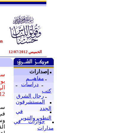
الخميس 12/07/2012
إصدارات
سو
ـ
مفاهيــم
يو
ـ
دراسات
ـ
ال
كتب
12
ـ
رجال الشرق
المستشرقون
ساخ
الجدد
في
في 
التطويروالتنوير
وس
حوارات في
ال
مدارات