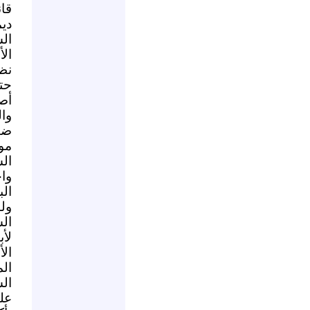
قا
ديم
ال
الأ
نظا
حت
أص
وال
ضي
مو
ال
وا
الب
ول
ال
لأ
ال
الم
ال
عل