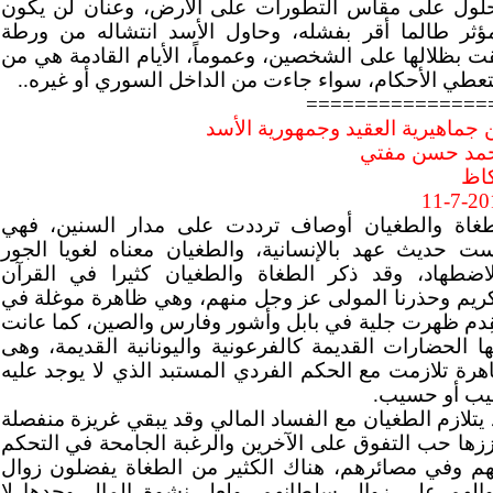
حلول على مقاس التطورات على الأرض، وعنان لن يكون
مؤثر طالما أقر بفشله، وحاول الأسد انتشاله من ورطة
قت بظلالها على الشخصين، وعموماً، الأيام القادمة هي من
عطي الأحكام، سواء جاءت من الداخل السوري أو غيره..
===============
 جماهيرية العقيد وجمهورية الأسد
مد حسن مفتي
اظ
11-7-20
طغاة والطغيان أوصاف ترددت على مدار السنين، فهي
ست حديث عهد بالإنسانية، والطغيان معناه لغويا الجور
لاضطهاد، وقد ذكر الطغاة والطغيان كثيرا في القرآن
كريم وحذرنا المولى عز وجل منهم، وهي ظاهرة موغلة في
قِدم ظهرت جلية في بابل وأشور وفارس والصين، كما عانت
ا الحضارات القديمة كالفرعونية واليونانية القديمة، وهى
هرة تلازمت مع الحكم الفردي المستبد الذي لا يوجد عليه
يب أو حسيب.
يتلازم الطغيان مع الفساد المالي وقد يبقي غريزة منفصلة
ززها حب التفوق على الآخرين والرغبة الجامحة في التحكم
هم وفي مصائرهم، هناك الكثير من الطغاة يفضلون زوال
والهم على زوال سلطانهم، ولعل نشوة المال وحدها لا