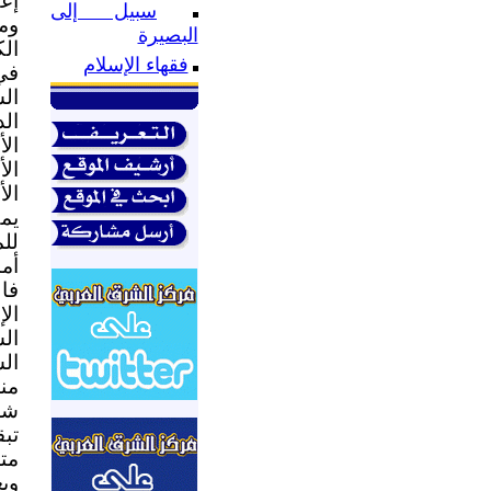
إعط
سبيل إلى
وم
البصيرة
الك
فقهاء الإسلام
في
ال
ال
الأ
ال
ال
يم
للم
أم
فا
الإ
الش
ال
من
شع
تب
مت
ويع