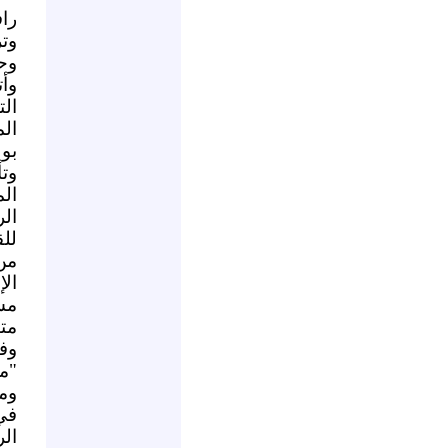
را
وت
وح
وأ
ال
الم
بول
وت
ال
ال
للق
من
ال
مس
متن
"م
ومن
ال