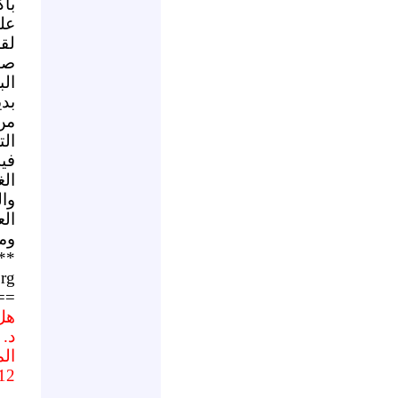
بأك
عل
لق
صن
ال
بد
من
الت
فيه
ال
وا
ال
ومن
**
rg
==
هل
د. 
ال
12