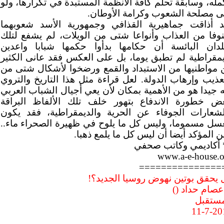
مله، وسابقة تحلم كافة الأنظمة المستبدة في تكرارها، ولو
ى مصلحة الشعوب وكرامة الأوطان.
د أذاقت جماهيرية القذافي وجمهورية الأسد شعوبهما
وفا من العذاب وأنواعا شتى من الويلات، لم يشفع لتلك
بلدان البائسة أن حكامها بدأوا حكمها شبابا واعدين
يمقراطية لم تطبق يوما، بل على العكس فقد عانى الكثير
 مواطنيها من الاستبداد والقمع ورضخوا لأشكال شتى من
عذيب وإرهاب الدولة. لعل قراءة مثل هذا التاريخ والتروي
 جيدا هو من الأهمية بمكان لأن يعي أجيال الشباب العربي
غض خطورة الاندفاع بتهور خلف تلك الألفاظ البراقة
لشعارات الجوفاء عن الحرية والديمقراطية، فقد يكون
عسل مسموما، وليس كل ما يلوح في ظهيرة الصحراء ماء..
 المؤكد أيضا أن ليس كل ما يلمع ذهبا.
 أكاديمي وكاتب صحفي
www.a-e-house.o
===============
 يحقق بوتين نهوض روسيا الجديد؟!
عصام حداد ()
مستقبل
11-7-20