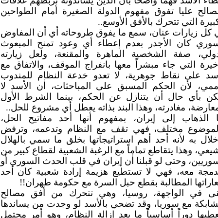
اء الأسد فهماً واضحاً بأن الذين يساندونه تربطهم علاقات
صالح عليا تفوق مفهوم الدولة الصغيرة أمام الطواحين
بيرة التي تتحرك بالأفق الأوسع..
 كل زيارات عنان، سمع ما يفوق طروحاته أي أن المفاوض
سوري كان الأجدر بعدم إعطاء أي وعود تمنح المبعوث
دولي، صفة الشخصية الماهرة والمقنعة، ولعل زيارته
خيرة التي جاء مبشراً معها بانفراج الموقف، والاتفاق مع
أسد على نقاط جوهرية، لا تعدو خدعة النظام للمندوب
أممي، لأن الحكم المسبق على المباحثات، أن الأسد لا
كن بأي حال أن يتنازل عن الحكم، بينما الشرط الأول
عارضة، مغادرته، وهذا البند بذاته يعطل أي مشروع للحل..
ا الذهاب إلى إيران، بمفهوم أنها أحد مفاتيح الحل،
لموضوع مختلف، فهي تقف مع النظام وتدعمه، وترفض
خلال به لأنه أحد أهم استراتيجاتها بخلق ما سمي بالهلال
يعي، وهذا يتقاطع تماماً مع الرغبة الشعبية لقطاع كبير من
سوريين، وحتى لو قبلنا أن إيران في قلب الحدث السوري أو
دمجة معه، فهي لا تستطيع هزيمة إرادة شعبية كان أحد
اراتها المطالبة بقطع حبل السرة مع حكومة طهران!!
قى في الواجهة، روسيا، وهي تتحرك من أفق مصالح
شابكة مع سوريا، وقد تضحي بالأسد لو وجدت من يساندها
طيها دوراً أساسياً ما بعد إزالة النظام، وهو أمر محتمل