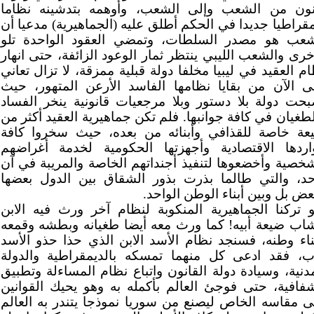
نون من الشعب وإلى الشعب، وأوهمه بتدشينه نظاما
قراطيا جديدا في الحكم أطلق عليه (الجماهيرية) مدعيا أن
شعب هو مصدر السلطات، وتمضي العقود الواحدة تلو
خرى والشعب الليبي ينتظر ثمار الوعود الزائفة، حتى انهار
م العقيد في ليبيا مخلفا دولة قبلية ممزقة، لا تزال تعاني
ى الآن من بقايا نظامها الفاسد الأرعن المتهور، حيث
بحت دولة بلا دستور وبلا مرجعيات قانونية ينخر الفساد
طغيان في كافة جوانبها. فلم تكن جماهيرية العقيد أكثر من
عة خاصة للقذافي وأبنائه من بعده، حيث سخروا كافة
اردها الاقتصادية وأجهزتها الحكومية لخدمة أغراضهم
شخصية وأخضعوها لتنفيذ أجنداتهم الخاصة والمريبة في آن
حد، والتي طالما بذرت بذور الشقاق بين الدول بعضها
عض بل وبين أبناء الوطن الواحد.
و تركنا الجماهيرية المنكوبة لنظام آخر ورث فيه الابن
شاب ضيعة أبيه! كما ورث معه أيضا طغيانه وبطشه وقمعه
بناء وطنه، فسنجد نظام الأسد الابن الذي حذا حذو الأسد
أب، فقد ادعى كل منهما تمسكه بالديمقراطية والدولة
دنية، وسيادة دولة القانون واتباع نظام المساءلة وتطبيق
شفافية، حتى فوجئ العالم بأكمله به وهو يحيك القوانين
ى مقاسه الخاص ليصنع من سوريا نموذجا يتندر به العالم