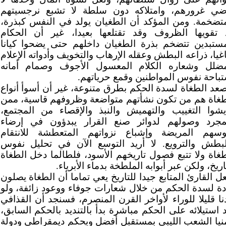
ضي غرورهم، وامتلاكه دون سلطة لا تشبع نرجسيتهم
متضخمة. ومن المؤكد أن الطغيان يولد في النفس كبذرة،
 تقويها الظروف وقد تقتلعها بعيدا، غير أن الحكام
مستبدين تتضخم بذرة الطغيان داخلهم حتى يضحوا كيانا
يا، ذراعه البطش وعقله الإرهاب والتخويف وأدواته الإعلام
مضلل وشعاره الكلام المعسول الأجوف وصمام أمانه
تباحة نفوس المواطنين وقمع حرياتهم.
صعد الطغاة لسدة الحكم بطرق متنوعة، غير أن أسوأ أنواع
طغاة هم من تكون نشأتهم متواضعة وظروفهم قاسية، ممن
يشوا التغييب والتهميش والنبذ والإقصاء من المجتمع،
مجرد وصولهم لدوائر صنع القرار يبدؤون في إرضاء
وسهم المريضة وإشباع نزواتهم المتعطشة للانتقام
لبطش والترويع. لا أريد التوسع الآن في تحليل نفوس
طغاة ولا تتبع فصول تاريخهم الأسود، فلطالما دخل الطغاة
اريخ، ولكن عبر أبوابه الملطخة بدماء الأبرياء.
ل القارئ المتابع جيدا للتاريخ يعي تماما أن الطغاة يصلون
دة لسدة الحكم من خلال شعارات جوفاء ووعود زائفة، ولو
ا قليلا للوراء لأواخر القرن المنصرم، فسنجد أن القذافي
 استيلائه على الحكم مباشرة بدأ بالتنديد بالحكم السابق،
نيا الشعب الليبي بمستقبل أفضل وبحكم ديمقراطي ودولة