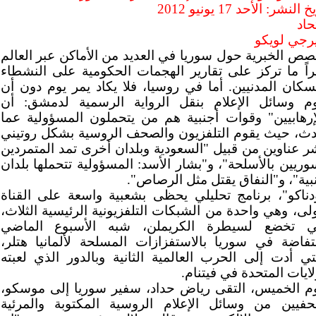
 النشر: الأحد 17 يونيو 2012
تحاد
جي لويكو
صص الخبرية حول سوريا في العديد من الأماكن عبر العالم
راً ما تركز على تقارير الهجمات الحكومية على النشطاء
سكان المدنيين. أما في روسيا، فلا يكاد يمر يوم دون أن
م وسائل الإعلام بنقل الرواية الرسمية لدمشق: أن
إرهابيين" وقوات أجنبية هم من يتحملون المسؤولية عما
ث، حيث يقوم التلفزيون والصحف الروسية بشكل روتيني
ر عناوين من قبيل "السعودية وبلدان أخرى تمد المتمردين
وريين بالأسلحة"، و"بشار الأسد: المسؤولية تتحملها بلدان
بية"، و"النفاق يقتل مثل الرصاص".
دناكو"، برنامج تحليلي يحظى بشعبية واسعة على القناة
ولى، وهي واحدة من الشبكات التلفزيونية الرئيسية الثلاث،
تي تخضع لسيطرة الكريملن، شبه الأسبوع الماضي
نتفاضة في سوريا بالاستفزازات المسلحة لألمانيا هتلر،
تي أدت إلى الحرب العالمية الثانية وبالدور الذي لعبته
لايات المتحدة في فيتنام.
م الخميس، التقى رياض حداد، سفير سوريا إلى موسكو،
فيين من وسائل الإعلام الروسية المكتوبة والمرئية