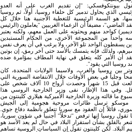
ول بيونتكوفسكي: "إن تقديم الغرب على أنه العدو
ئيسي الذي يحاول تدمير كل حلفاء روسيا، أولاً، ثم روسيا
ها، هو السمة الرئيسية للتغطية الأجنبية هنا خلال كل
قد الماضي"، مضيفاً أن الزعماء الغربيين "يعاملون (الرئيس
ديمير) كواحد منهم ويحثونه على العمل معهم، ولكنه يعتبر
ه واحداً من المجموعة الأخرى، من الحكام المستبدين
ين يسقطون الواحد تلو الآخر، ولا يرغب في أن يعرف نفس
رهم، ولذلك فإنه يتمسك بالأسد حتى آخر رمق، إن بوتين
قد أن الأمر كله يتعلق في نهاية المطاف بمؤامرة ضده
 روسيا التي يقود".
وتر بين روسيا والغرب، ولاسيما الولايات المتحدة، كان
حاً وجلياً في بعض الأوقات خلال الانتفاضة السورية التي
اندلعت قبل 15 شهراً وحصدت أرواح 10 آلاف شخص على
قل. وفي هذا الإطار، نفى وزير الخارجية الروسي هذا
سبوع ما قالته وزيرة الخارجية الأميركية هيلاري كلينتون من
 موسكو ترسل طائرات مروحية هجومية إلى الجيش
وري، قائلاً إن العقود مع سوريا تتعلق بأنظمة دفاع جوي.
 تقول روسيا إنها ترفض "تدخلاً" أجنبياً في شؤون سوريا،
عر بالقلق بشأن استقرار البلاد في حال لم يعد الأسد هو
م البلاد. لكن كلينتون تقول إن السياسات الروسية تساهم