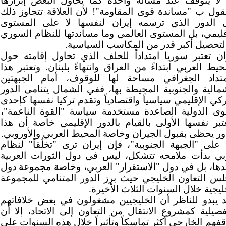
لا يتوقف عند مسألة واحدة كما يحاول البعض إبرازها
قول ب "مساندة قوى المقاومة"! لأن العلاقة تتجاوز ذلك
 الدور الذي ترسمه إيران لنفسها لا على المستوى
قليمي، بل المستوى العالمي وما مساندتها للنظام السوري
 لتحصيل أكبر قدر من المكاسب السياسية.
ان تعتبر سوريا امتداداً للحلف الذي تحاول إقامته حول
حيط العربي ابتداءً من العراق وانتهاءً بلبنان. وتعتبر هذا
متداد الجغرافي مساحة لها للوقوف، أمام الجبهتين
مالية والجنوبية المحيطة بها، ففي الشمال يتنامى الدور
ركي الإقليمي سياسياً واقتصادياً وتقدم تركيا نفسها كإحدى
وى الدولية الصاعدة مستخدمة سياسة "القوة الناعمة"،
تبر نفسها الأولى بالقيام بالدور الإقليمي خاصة أن هذا
ور يحظى بقبول الجيران وخاصة المحيط العربي والأوروبي.
 على "الجبهة الجنوبية"، فإن إيران ترى "تخلُقاً" لنظام
ي بدأت ملامحه تتشكل، ليس في دول الثورات العربية
ها، بل في دول "الاستقرار" العربي، وخاصة مجموعة دول
س التعاون الخليجي حيث برز الدور المتنامي للمجموعة
ليجية خلال السنوات الثلاث الأخيرة.
 يبدو للناظر أن الخليجيين مشغولون في بعض خلافاتهم
فصيلية كمشروع الانتقال من التعاون إلى الاتحاد، إلا أن
فهم الخارجي أكثر تماسكاً وتأثيراً خلال هذه السنوات على