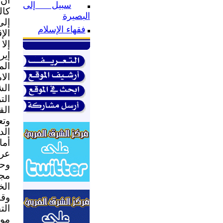
أن 
سبيل إلى
كال
البصيرة
إلى
فقهاء الإسلام
الإ
إلا
إير
الم
الا
الش
الت
الق
وتع
الد
أما
عرب
وحد
مجل
الخ
وقد
الت
موق