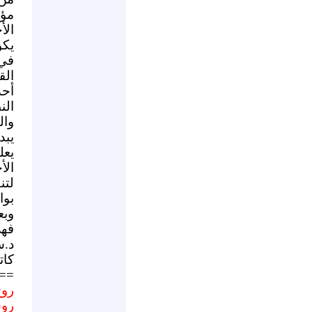
مؤ
الأ
يكو
في 
الق
أحد
الن
وال
يبد
يعل
الأ
لتن
بوا
وبع
فهي
د.س
كات
==
روج
روس