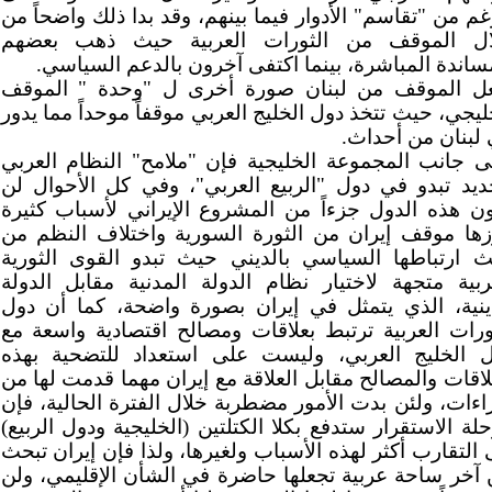
غم من "تقاسم" الأدوار فيما بينهم، وقد بدا ذلك واضحاً من
ال الموقف من الثورات العربية حيث ذهب بعضهم
ساندة المباشرة، بينما اكتفى آخرون بالدعم السياسي.
عل الموقف من لبنان صورة أخرى ل "وحدة " الموقف
ليجي، حيث تتخذ دول الخليج العربي موقفاً موحداً مما يدور
لبنان من أحداث.
ى جانب المجموعة الخليجية فإن "ملامح" النظام العربي
ديد تبدو في دول "الربيع العربي"، وفي كل الأحوال لن
ن هذه الدول جزءاً من المشروع الإيراني لأسباب كثيرة
زها موقف إيران من الثورة السورية واختلاف النظم من
 ارتباطها السياسي بالديني حيث تبدو القوى الثورية
ربية متجهة لاختيار نظام الدولة المدنية مقابل الدولة
ينية، الذي يتمثل في إيران بصورة واضحة، كما أن دول
ورات العربية ترتبط بعلاقات ومصالح اقتصادية واسعة مع
 الخليج العربي، وليست على استعداد للتضحية بهذه
لاقات والمصالح مقابل العلاقة مع إيران مهما قدمت لها من
اءات، ولئن بدت الأمور مضطربة خلال الفترة الحالية، فإن
لة الاستقرار ستدفع بكلا الكتلتين (الخليجية ودول الربيع)
 التقارب أكثر لهذه الأسباب ولغيرها، ولذا فإن إيران تبحث
آخر ساحة عربية تجعلها حاضرة في الشأن الإقليمي، ولن