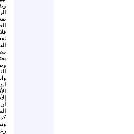
ويق
الر
نفس
الع
فلا
نفس
الذ
مصي
يعت
وضد
الت
واض
الأ
الأ
أن
الس
كما
وتش
زعي