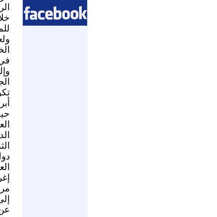
الر
خل
للم
ول
الخ
في 
وإل
الج
تكو
أبر
حيث
الع
الد
الث
دول
الع
إغر
مرح
إلى
عن 