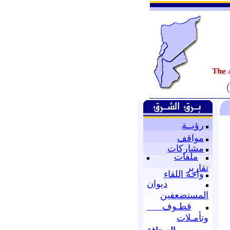
رؤيــة
مواقف
مشاركات
ملفات
تقارير
واحة اللقاء
ديوان
المستضعفين
قطـوف
وتأمـلات