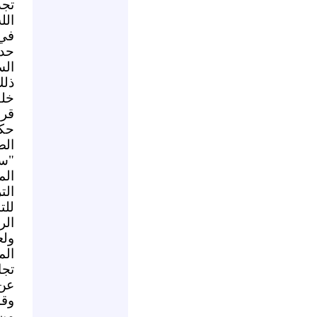
تجد
الل
في 
حدث
الس
ذلك
خل
قرا
حكو
الص
"س
ال
الت
للت
الر
ولع
الم
تجا
عن 
وقد
من 