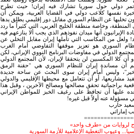
تمر دولي حول سوريا تشارك فيه إيران! حيث تطرح
خيرة نفسها كلاعب دولي في القضايا العربية، ويمكن أن
ن تخليها عن النظام السوري مقابل دور إقليمي يطلق يدها
المنطقة، وخاصة منطقة الخليج العربي، التي كثيراً ما ردد
ادة الإيرانيون أنها ميدان نفوذهم الذي يجب ألا ينازعهم فيه
! ولعل من المكاسب التي تأملها إيران مقابل التخلي عن
ظام السوري هو تعزيز موقفها التفاوضي أمام الغرب
مجتمع الدولي في مفاوضات البرنامج النووي الإيراني، لكن
و أن كلا المكسبين لن يتحققا لإيران، لأن المجتمع الدولي
م أن مساندة إيران للنظام السوري هي "حقنة الرمق
خير"، وليس أمام إيران سوى البحث عن ساحة جديدة
فيذ مشاريعها، أو أن تتعامل مع محيطها الإقليمي والدولي
قعية براجماتية تحقق مصالحها ومصالح الآخرين ، وقبل هذا
ده عليها أن تحافظ على رغيف الخبز للمواطن الإيراني
 مسؤولة عنه أولاً قبل غيره!
عيد حارب
ب إماراتي
===============
 لروايات من «طرف واحد»
يا... وعيوب التغطية الإعلامية للأزمة السورية