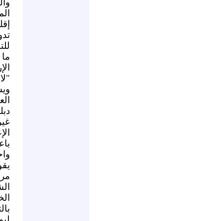
وال
ال
إقل
تدو
للت
ما 
الإ
"لا
ويش
الع
دبل
غير
الإ
باع
واح
يقو
مرك
الش
الخ
بال
ليو