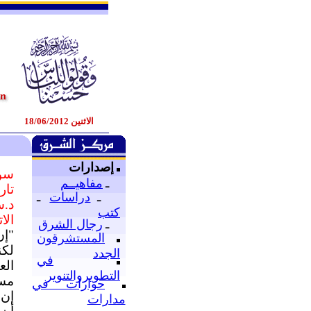
الاثنين 18/06/2012
إصدارات
سور
ـ
مفاهيــم
تاريخ
ـ
دراسات
ـ
د.س
كتب
الا
ـ
رجال الشرق
"إن
المستشرقون
لك
الجدد
في
الع
التطويروالتنوير
مست
حوارات في
إن 
مدارات