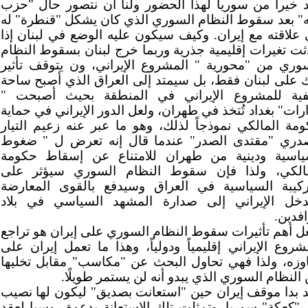
 خيراً من سوريا لهذا الحضور ولنا أن نتصور حال "حزب
ه" بعد سقوط النظام السوري الذي كان يشكل "قنطرة" له
علاقته مع إيران. وكيف سيكون عليه الوضع في لبنان إذا
ت تغيرات إقليمية جذرية وربما خرج لبنان بسقوط النظام
وري من "محورية " المشروع الإيراني، ون يتوقف تأثير
 على لبنان فقط، بل سيمتد إلى العراق الذي أصبح ساحة
فية للمشروع الإيراني في المنطقة بحيث أصبحت "
رات" بغداد تُتخذ في طهران، ولعل الدور الإيراني في حماية
مة المالكي نموذجاً لذلك، وهو ما عبر عنه زعيم التيار
دري "مقتدى الصدر" عندما قال إنه تعرض ل " ضغوط
ياسية ودينية من طهران للامتناع عن إسقاط حكومة
مالكي، ولذا فإن سقوط النظام السوري سيؤثر على
ركيبة السياسية في العراق وسيدفع بالقوى المعارضة
دخل الإيراني إلى صدارة المشهد السياسي في بلاد
افدين.
ل أهم تأثيرات سقوط النظام السوري على إيران هو تراجع
شروع الإيراني إقليمياً ودولياً، وهذا ما تعمل إيران على
وزه، ولذا فهي تحاول البحث عن "مكاسب" مقابل تخليها
النظام السوري الذي يبدو أنه لن يستمر طويلًا.
 بدا موقف إيران حين "استعانت بصديق" ليكون لها نصيب
"كعكة" سوريا. وتمثلت تلك الاستعانة بدعوة روسيا لعقد