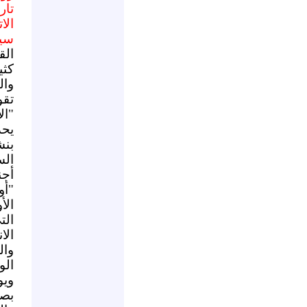
تاريخ
الا
سير
الق
كثي
وال
تقو
"ال
يحد
بنش
الس
أجن
"أو
الأ
ال
الا
وال
الو
ويو
بصح