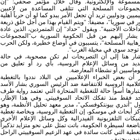
مسموعة والإلكترونية. وقال خلال مؤتمر صحفي: "إن
مجموعات المسلحة التي تتلقى المساعدة من لاعبين
يميين ودوليين تريد أن تجعل الأمر يبدو كما لو أن حرباً أهلية
ر في سوريا"، مضيفاً: "ويتم القيام بهذا من أجل خلق ذريعة
داخلات الأجنبية". ويقول "حداد" إن المتمردين، الذين عادة
يشار إليهم من قبل الحكومة السورية ب"المجموعات
رهابية المسلحة"، يتسببون في أوضاع خطيرة، ولكن الحرب
 توجد سوى في مخيلة الغرب".
ار هنا إلى أن التصريحات لم تكن مصحوبة، في حالة
ديد من وسائل الإعلام الروسية، بأي رد أو تعليق من
وماسيين أو نشطاء المعارضة.
 أن بعض الخبراء الإعلاميين في البلاد نددوا بالتغطية
علامية الروسية للانتفاضة ضد الرئيس السوري بشار الأسد
تبارها أسوأ حالة للتغطية المنحازة التي تعتمد رواية طرف
د فقط منذ تفكك الاتحاد السوفييتي. وفي هذا الإطار،
ل "أندري بيونتكوفسكي"، مدير معهد تحليل الأنظمة، وهو
ز أبحاث في موسكو، إن التغطية الروسية، وبخاصة تغطية
بكات التلفزيونية الفيدرالية وكل وسائل الإعلام الأخرى
اضعة لسيطرة الحكومة، باتت تمثل على نحو متزايد تذكيراً
تغطية التي كانت سائدة في عهد الزعيم السوفييتي الراحل
نيد بريجنيف.