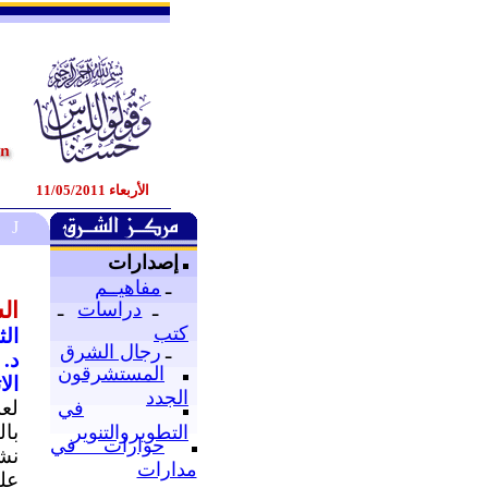
الأربعاء 11/05/2011
J
إصدارات
ـ
مفاهيــم
ال
ـ
دراسات
ـ
كتب
الثلاثا
ـ
رجال الشرق
د.
المستشرقون
الا
الجدد
لع
في
با
التطويروالتنوير
حوارات في
نش
مدارات
على