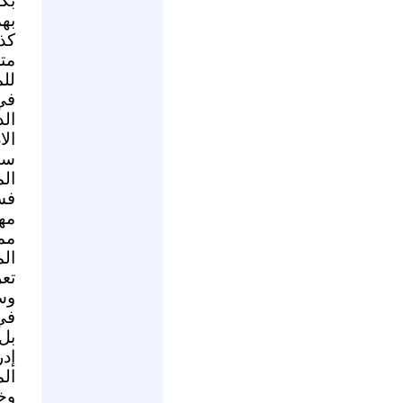
بك
بهم
كذ
مت
لل
في
ال
ال
ست
ال
فس
مهت
مم
الم
تع
وسا
في 
بل
إد
ال
وخ