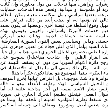
شرات وبراهين، منها تدخلات من دول مجاورة، وإن كانت
ية أو ملموسة أو ميدانية. وتحفز هذه التدخلات حسابات
نوعة، بعضها سياسي يأمل بمكاسب معينة يمكن للنظام
حالي ان يؤديها له، أو يذهب أبعد من ذلك، فيراهن على
هيل وقوع السلطة في قبضة أخرى، وبعضها قد يكون بصدد
ديم خدمات لأميركا واسرائيل، وآخرون يقومون بهذه
مناسبة بتصفية حسابات قديمة، وهناك دعم أميركي
جستي ومالي وسياسي لبعض القوى السورية المعارضة،
ناك السيد بيلمار الذي أعلن فجأة عن تعديل جوهري على
اره الظني بخصوص اغتيال الحريري (نعم، هذا ما زال حياً
صد القرار الظني
وإن شاخت مفاعيله!) سيوسع على
أرجح دائرة الاتهام لسوريا من دون أن يسقط التهمة عن
ب الله... وكل ذلك ينتمي الى ما يقال له «الاصطياد في
اء العكر»، بينما الموضوع هو لماذا تكون عكراً يا هذا!
مؤامرة ولا شك موجودة، بل افتراض غيابها يُخرج الموقف
 التحليل السياسي. فهذه وظيفة الأعداء. وهو ما قاله
رئيس بشار الاسد نفسه في آخر مداخلة علنية له. أما
سؤال الفعلي فيتعلق بطبيعة التحرك الجاري في سوريا
ذي تسقط نظرية المؤامرة أهميته أو تلحقه بها، بينما هو
رك شعبي أصيل ومشروع. ويضاف الى حسناته أنه كسر