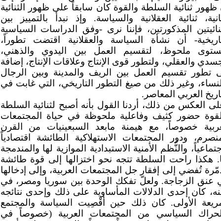
ظهور ثنائية السلطة والقوة كان سابقاً على ظهور الثنائية
انية، ثنائية العقلانية والسياسة. وإذ نبدأ بالتمييز بين
ثنائيتين المذكورتين، فإننا نرى -وفق الدراسات السياسية
تاريخية- أن نشأة السياسة والعقلانية اقتضت تطوراً،
ستوى ملحوظ، لتقسيم العمل بين اليدوي والذهني،
سدي والعقلي، ولتطور قوى الإنتاج وعلاقات الإنتاج، إضافة
ى تطور تقسيم العمل بين الريف والمدينة وبين الرجال
لنساء، وغير ذلك من صيغ التطور التاريخي، التي غابت في
اريخ العربي المعاصر.
لى العكس من ذلك، أردنا القول بأنه أصبح لثنائية السلطة
لقوة حضور كثيف وفاعلية ملحوظة في حياة المجتمعات
عربية خصوصاً، مع هيمنة مابعد السبعينيات من القرن
منصرم، ودور المجتمعات الاستهلاكية الطائشة اقتصادياً
تماعياً، والنُّظم الأمنية الاستبدادية الموازية لها والمندمجة
ا. هكذا راحت السلطة تتجه نحو اختزالها إلى قوة طائشة
ّرة تُفضي إلى إفقار جل المجتمعات العربية، وإلى إدخالها
 عنق الزجاجة. ولعلّ تفكك الوحدة بين سوريا ومصر، في
نه، كان إحدى الدلالات المأساوية على ذلك وإحدى نتائجه
مريعة الأولى. كان ذلك حين أقْصِيت السياسة والمجتمع
لحراك السياسي من المجتمعات العربية (خصوصاً في