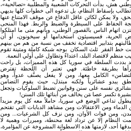
وطني هش، بدأت التحركات الشعبية والمطلبية «تصالحية»،
 تطالب بإسقاط النظام، بل تدعوه الى خطوات كلها بديهي
حق، ولا يمكن لكائن عاقل الدفاع عن موقف الامتناع عنها
جة الحفاظ على السيطرة والضبط والربط. فهذا المنحى
تزن اتهام الناس بالقصور الوطني، وبأنهم متى ما امتلكوا
ض الحرية، فسيسيئون استخدامها أو سيخونون، أو أن
البتهم بتدابير اقتصادية تخفف من نسبة من هم من بينهم
ت خط الفقر
ثلث السكان
بوجه شبكة كاملة ومتينة تقوم
ب منظم لاقتصاد البلد، اعتداءً وتطاول على أولي النعمة.
د بددت السلطة في سوريا كل هذه المميزات، بل راحت
رأها بطريقة خاطئة. فهي تعتبر أن اللحظة تفترض
لتضامن» الكامل معها، ومن لا يفعل يصنَّف عدواً، وهو
طق يبدو عشائرياً ولكنه مبتذل، حيث يقوم التضامن
عشائري نفسه على سنن وقوانين تضبط السلوكيات وتجعل
شيرة تكسر عصا مَن يخالف من أبنائها تلك السنن!
طول تداعي الوضع في سوريا، حاملاً معه كل يوم مزيداً
 الدماء ومن الاعتقالات ومن مشاهد الدبابات التي تقتحم
مدن، ومن فوات الأوان، ومن نزف كل الشرعيات... ومن
ت النظام إلا عن ترداد لغة محنطة، ومبررات وهمية لا
دقها أحد، لازمتها هذه الاسطوانة المشروخة عن المؤامرة،