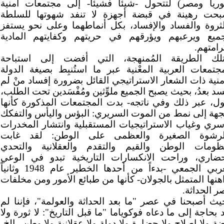
ريا ومصر) لتتحول -شيئاً فشيئاً- إلى مجتمعات أمنية
بحت رهينة في قبضة أجهزة لا تنفد شهوتها للسلطة
لثروة والفساد والإفساد، بكل أنماطهما وعلى نحو يستفز
جميع ويرعبهم ويؤرقهم في حريتهم وكفايتهم المادية
رامتهم.
تلك الطريقة المُمنهجة، التي أفضت إلى استباحة
مجتمعات العربية المعْنية عبر ما استُنبِط بصيغة الدولة
منية ذات الشعار الاستراتيجي القائل بضرورة إفساد منْ لم
سد بعدُ، بحيث يصبح الجميع ملوِّثين ومُفْسَدين تحت الطلب،
ول، عبر ذلك وفي ناتجه- بدت المجتمعات المذكورة كأنها
جهة إلى نمط من الموت السريري: البؤس واليأس والتفكك
أسري وغياب الاستراتيجيات المستقبلية وانتشار المخدرات
لرشوة الصغيرة والعظمى على الوطن: لقد غابت
ظومات الوطن والقيم والتقدم والعقلانية والتحدي
حضاري، وراحت الانكسارات التاريخية تبدو في الوعي
العربي الجمعي -بدءاً من أحدها الخطير عام 1948 وثانياً
هنها المتمثل بالجولان- كأنها من طبائع الأمور ومن مخلفات
 الحداثة.
يث أصبحنا في عصر "ما بعد الحداثة والعولمة"، فإننا لم
 بحاجة إلى ما دعاه فوكوياما "ما قبل التاريخ": لا ثورة ولا
ة ولا إصلاح ولا حضارة ولا دولة ولا عقلانية ولا وطن...إلخ،