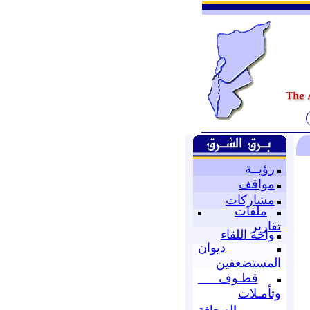
رؤيــة
مواقف
مشاركات
ملفات
تقارير
واحة اللقاء
ديوان
المستضعفين
قطـوف
وتأمـلات