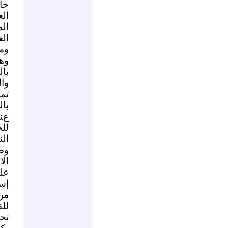
حا
الع
ال
ال
ومو
وه
بال
وال
تم
بال
عن
لل
ال
وص
ال
عل
إس
من 
لل
تحق