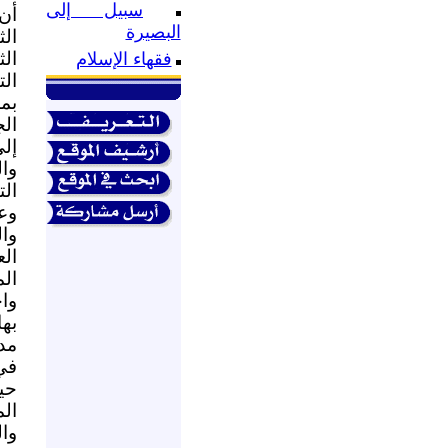
سبيل إلى
أن 
البصيرة
الث
ال
فقهاء الإسلام
ال
بم
الج
إل
وا
الت
وع
وا
ال
ال
واج
به
مدم
في
حي
ال
وا