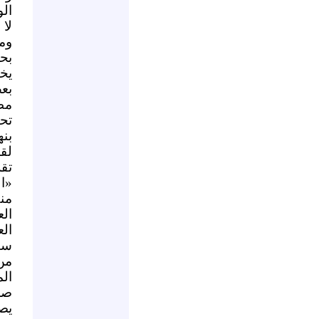
ال
لا
وم
بح
يخ
بع
مط
تح
بنه
لق
تق
«ا
من
ال
الع
سي
من
ال
صم
يص