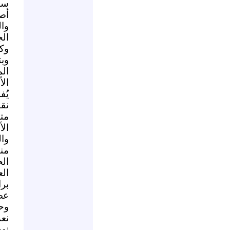
سو
أص
وا
ال
وك
وب
ال
الأ
يُف
نق
مت
ال
وا
من
ال
برا
عصر
وح
نعد
نهض