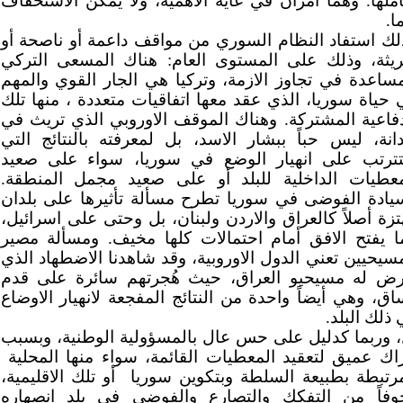
املها. وهما أمران في غاية الأهمية، ولا يمكن الاستخفاف
ا.
لك استفاد النظام السوري من مواقف داعمة أو ناصحة أو
ريثة، وذلك على المستوى العام: هناك المسعى التركي
مساعدة في تجاوز الازمة، وتركيا هي الجار القوي والمهم
 حياة سوريا، الذي عقد معها اتفاقيات متعددة ، منها تلك
دفاعية المشتركة. وهناك الموقف الاوروبي الذي تريث في
ادانة، ليس حباً ببشار الاسد، بل لمعرفته بالنتائج التي
ترتب على انهيار الوضع في سوريا، سواء على صعيد
معطيات الداخلية للبلد أو على صعيد مجمل المنطقة.
يادة الفوضى في سوريا تطرح مسألة تأثيرها على بلدان
زة أصلاً كالعراق والاردن ولبنان، بل وحتى على اسرائيل،
ا يفتح الافق أمام احتمالات كلها مخيف. ومسألة مصير
سيحيين تعني الدول الاوروبية، وقد شاهدنا الاضطهاد الذي
رض له مسيحيو العراق، حيث هُجرتهم سائرة على قدم
ق، وهي أيضاً واحدة من النتائج المفجعة لانهيار الاوضاع
ذلك البلد.
، وربما كدليل على حس عال بالمسؤولية الوطنية، وبسبب
راك عميق لتعقيد المعطيات القائمة، سواء منها المحلية
مرتبطة بطبيعة السلطة وبتكوين سوريا
أو تلك الاقليمية،
وفاً من التفكك والتصارع والفوضى في بلد انصهاره