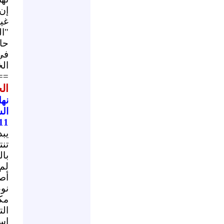
إن
غي
"ا
حال
في
الخ
==
ال
نهل
ال
11
يب
تن
با
لم
أص
نو
مك
ال
اس