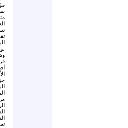
مؤ
سر
مت
ال
تس
تق
ال
لو
وه
قر
أق
ال
حز
الم
ال
من
ال
ال
ال
تح