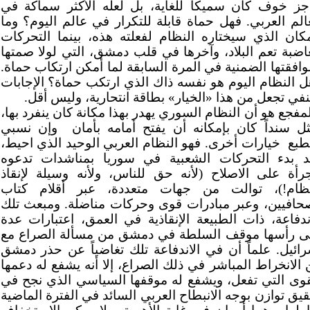
جز خوف كان سميكاً للغاية، بل لعله الأكثر سماكة في
الم العربي. فهل حماة قابلة للتكرار في عالم اليوم؟ وما
مكان الذي سيختاره النظام لفعلته هذه، بينما التحركات
غاضبة تعم البلاد، وآخرها في قلب دمشق، التي لولا صمتها
افقتها الضمنية في المرة السابقة لما أمكن ارتكاب حماة.
ل النظام اليوم هو نفسه ذاك الذي ارتكب حماة؟ الإجابات
نفي تجعل من هذا «الخيار» بطاقة انتحارية، وليس أقل.
مفجع هو أن النظام السوري يهدر بهذا مكانة كان ينفرد بها،
ثل سنداً كان بإمكانه أن يفتح أمامه بأمان
وإن نسبي
طبع
خيارات أخرى. فهو النظام العربي الوحيد الذي احيط،
د بدء التحركات الشعبية في سوريا بمناشدات تدعوه
جرأة على الاصلاح (لأنه حق للناس، ولأنه وسيلة لإنقاذ
نظام!)، توالت من جهات متعددة، عبر أقلام كتاب
حافيين، وعبر مبادرات قوى وحركات مناضلة. ومبعث تلك
اندفاعة، ذات الطبيعة الإنقاذية في العمق، اعتبارات عدة
ى رأسها موقف السلطة في دمشق من مسألة الصراع مع
رائيل. علماً أن في الاندفاعة تلك تغاضياً عن حذر دمشق
الانخراط المباشر في ذلك الصراع، إلا أنه يشفع له دعمها
قوى التي تفعل، ويشفع له موقفها السياسي الذي نجح في
يق توازن بوجه الانبطاح العربي السائد في الفترة الماضية