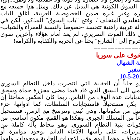
 السوق الكونية هي البديل عن ذلك. ومثل هذا جميعه مع
ره وغير غيره ضمن الخصوصية العربية، أغلق الباب
لتقليدي المتخلف"، وفتح "باب السوق" المذكور. لكن في
ة عربية راهنية تتجسد -خصوصاً بالنسبة للفقراء والشباب-
 ذلك الموت السريري، لم يعد أمام هؤلاء وآخرين سوى
روج إلى "الشارع" بحثاً عن الحرية والكفاية والكرامة!
=============
خوف على سوريا
ة الشهال
سفير
10-5-20
دو جلياً أن العقلية التي انتصرت داخل النظام السوري
تمي الى النسق الذي قاد فيما مضى مجزرة حماة وسحق
لدبابات عدة ألوف من الناس. ربما كان العكس مفاجئاً إن
 يكن مستحيلاً. فاستجابات السلطات، كما أدواتها، جزء
يل من مكوناتها، وهي تُبنى وتترسخ مع الزمن، فتستحيل
عاً من المسلك الجبري. وهكذا هو القمع، مكون أساسي من
ونات بنية النظام السوري. وهو محاط بآلة كاملة من
تبريرات، على رأسها الادّعاء الدائم بوجود مؤامرة أو
تهداف، وهما اليوم وفي الاحداث الجارية موجودان، ولهما