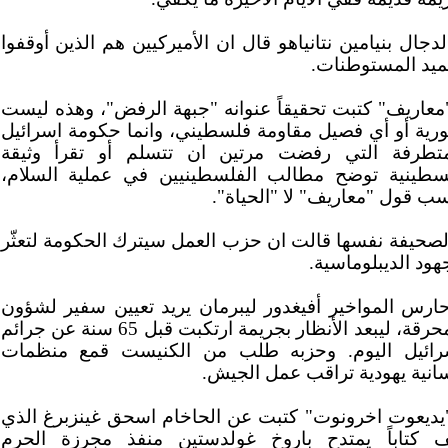
لدجال بنيامين نتانياهو قال ان الأميركيين هم الذين أوقفوا
ميد المستوطنات.
"معاريف" كتبت تحقيقاً عنوانه "جبهة الرفض"، وهذه ليست
رية أو أي فصيل مقاومة فلسطيني، وانما حكومة اسرائيل
متطرفة التي رفضت مرتين ان تتسلم أو تقرأ وثيقة
سطينية توضح مطالب الفلسطينيين في عملية السلام،
ب قول "معاريف" لا "الحياة".
الصحيفة نفسها قالت ان حزب العمل سيترك الحكومة لتعثّر
هود الديبلوماسية.
حارس المواخير أفيغدور ليبرمان يريد تعيين سفير لشؤون
المحرقة، ليبعد الأنظار بجريمة ارتكبت قبل 65 سنة عن جرائم
رائيل اليوم. وحزبه طلب من الكنيست قمع منظمات
سانية يهودية تراقب عمل الجيش.
"يديعوت اخرونوت" كتبت عن الحاخام اسحق غينزبرغ الذي
ف كتاباً يمتدح باروخ غولدستين منفذ مجرزة الحرم