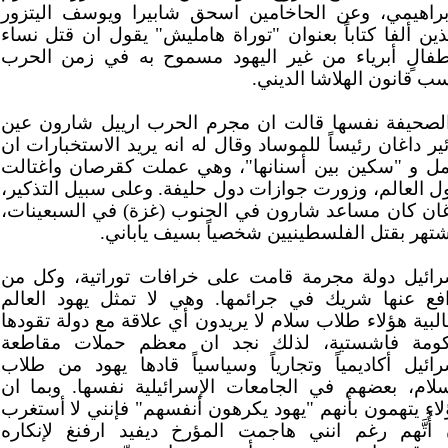
إبراهيمي، وعن الحاخامين اسحق شابيرا ويوسف اليتزور
ذين ألفا كتاباً بعنوان "توراة هامليش" يقول ان قتل نساء
طفالٍ أبرياء من غير اليهود مسموح به في زمن الحرب
ب قانون الهلاشا الديني.
الصحيفة نفسها قالت ان مجرم الحرب ارييل شارون عين
ير داغان رئيساً للموساد وقال له انه يريد الاستخبارات ان
مل و "سكين بين أسنانها"، وهي عملت كقرصان واغتالت
ل العالم، وزورت جوازات دول حليفة. وعلى سبيل التذكير،
غان كان مساعد شارون في الجنوب (غزة) في السبعينات،
شتهر بقتل الفلسطينيين شخصياً بسيف ياباني.
رائيل دولة مجرمة قامت على خرافات توراتية، وكل من
افع عنها شريك في جرائمها. وهي لا تمثل يهود العالم
لبية هؤلاء طلاب سلام لا يريدون أي علاقة مع دولة تقودها
ومة فاشستية، لذلك نجد ان معظم حملات مقاطعة
رائيل أكاديمياً وتجارياً وسياسياً قادها يهود من طلاب
سلام، بعضهم في الجامعات الإسرائيلية نفسها. وبما ان
لاء يتهمون بأنهم "يهود يكرهون أنفسهم" فإنني لا أستغرب
 أُتَّهم رغم انني هاجمت المؤرخ ديفيد ارفنغ لإنكاره