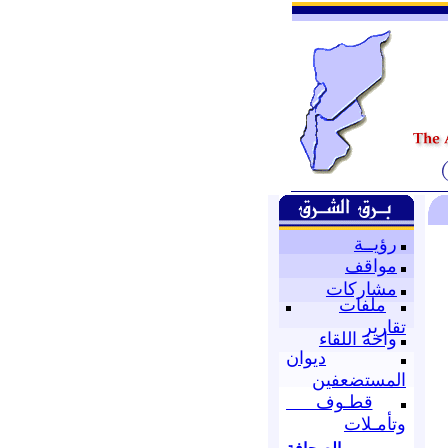
رؤيــة
مواقف
مشاركات
ملفات
تقارير
واحة اللقاء
ديوان
المستضعفين
قطـوف
وتأمـلات