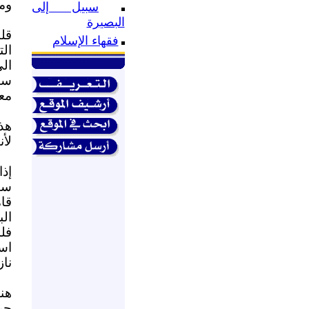
وم
سبيل إلى
البصيرة
فقهاء الإسلام
ال
الى
سام
معر
هذ
لأن
إذا
سن
قا
اس
ناز
هن
جري