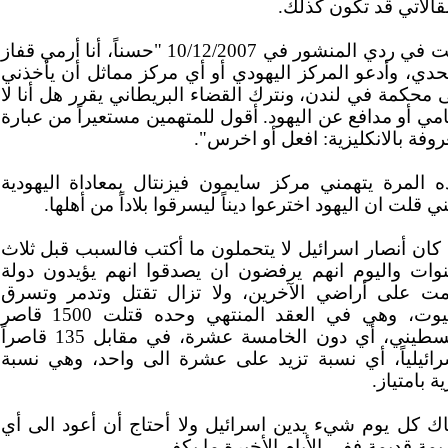
قالاتي قد تكون كذلك.
قلت في ردي المنشور في 10/12/2007 "حسناً، أنا أرمي قفاز
تحدي، وأدعو المركز اليهودي أو أي مركز مماثل أن يأخذني
 محكمة في لندن، ونترك القضاء البريطاني يقرر هل أنا لا
ي أو مدافع عن اليهود. أقول للمتهمين مستعيراً من عبارة
وفة بالانكليزية: افعل أو اخرس".
ه المرة يتهمني مركز سايمون فيزنتال بمعاداة اليهودية
ني قلت ان اليهود اخترعوا ديناً ليسرقوا بلاداً من أهلها.
 كان أنصار اسرائيل لا يتحملون ما أكتب فالسبب قبل ثلاث
وات واليوم انهم يرفضون ان يصدقوا انهم يؤيدون دولة
مت على أراضي الآخرين، ولا تزال تقتل وتدمر وتسرق
البيوت، وهي في العقد المنتهي وحده قتلت 1500 قاصر
فلسطيني، أي دون الخامسة عشرة، في مقابل 135 قاصراً
رائيلياً، أي نسبة تزيد على عشرة الى واحد، وهي نسبة
ية بامتياز.
اك كل يوم شيء يدين اسرائيل ولا أحتاج أن أعود الى أي
مة قديمة ففي الأيام الأخيرة ما يكفي.