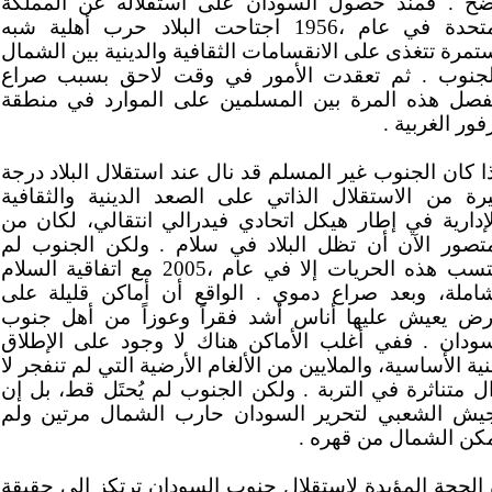
ضح . فمنذ حصول السودان على استقلاله عن المملكة
المتحدة في عام ،1956 اجتاحت البلاد حرب أهلية شبه
مرة تتغذى على الانقسامات الثقافية والدينية بين الشمال
لجنوب . ثم تعقدت الأمور في وقت لاحق بسبب صراع
فصل هذه المرة بين المسلمين على الموارد في منطقة
فور الغربية .
ا كان الجنوب غير المسلم قد نال عند استقلال البلاد درجة
يرة من الاستقلال الذاتي على الصعد الدينية والثقافية
لإدارية في إطار هيكل اتحادي فيدرالي انتقالي، لكان من
متصور الآن أن تظل البلاد في سلام . ولكن الجنوب لم
يكتسب هذه الحريات إلا في عام ،2005 مع اتفاقية السلام
شاملة، وبعد صراع دموي . الواقع أن أماكن قليلة على
أرض يعيش عليها أناس أشد فقراً وعوزاً من أهل جنوب
سودان . ففي أغلب الأماكن هناك لا وجود على الإطلاق
نية الأساسية، والملايين من الألغام الأرضية التي لم تنفجر لا
ل متناثرة في التربة . ولكن الجنوب لم يُحتَل قط، بل إن
جيش الشعبي لتحرير السودان حارب الشمال مرتين ولم
مكن الشمال من قهره .
 الحجة المؤيدة لاستقلال جنوب السودان ترتكز إلى حقيقة