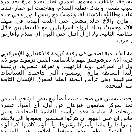
محرقة، وانتقدت محمود أحمدي نجاد بحدّة مرة بعد مرة
سبب نفسه، وأيدتُ عملية السلام، وهاجمت أبو عمار عندما
ت وطالبتُه بالاستقالة، وعملتُ مع رئيس الوزراء في حينه
و مازن والأخ خالد مشعل حتى أعلنت الهدنة في صيف
2003، وحميتُ بذلك أرواح اسرائيليين مع فلسطينيين خلال
نتفاضة الثانية، ولا أزال أقبل حتى اليوم أي سلام وأعارض
 حرب.
ة اللاسامية تضعني في رفقة كريمة فالاعتذاري الإسرائيلي
ريه الآن ديرشوفيتز يتهم باللاسامية القس دزموند توتو لأنه
ول ان اسرائيل دولة ابارتهيد، أو تفرقة عنصرية، ورئيسة
رلندا السابقة ماري روبنسون التي هاجمت السياسات
سرائيلية وهي ترأس اللجنة العليا لحقوق الإنسان التابعة
مم المتحدة.
جدت نفسي في صحبة طيبة أيضاً مع بعض الشخصيات في
ئمة لمركز سايمون فيزنتال عن أول، أي أسوأ، عشرة
ريحات لا سامية فقد ترأست القائمة الصحافية هيلين
ماس ان على اليهود أن يتركوا فلسطين ويعودوا الى بلادهم
بولندا والمانيا وأميركا وغيرها. وأنا أؤيد كلامها كما أؤيد
ل المتوكل طه، وهو مسؤول اعلامي في السلطة