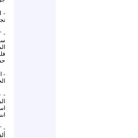
- ا
تج
- 
سو
ال
فل
حس
- 
الج
- 
اس
ان
- 
أل