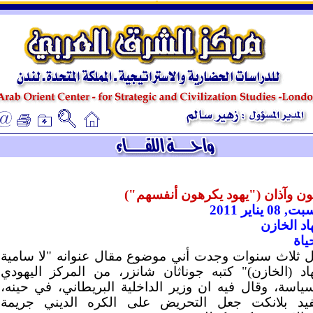
ـ
ـ
ون وآذان ("يهود يكرهون أنفسهم")
 08 يناير 2011
د الخازن
ياة
ل ثلاث سنوات وجدت أني موضوع مقال عنوانه "لا سامية
اد (الخازن)" كتبه جوناثان شانزر، من المركز اليهودي
سياسة، وقال فيه ان وزير الداخلية البريطاني، في حينه،
فيد بلانكت جعل التحريض على الكره الديني جريمة