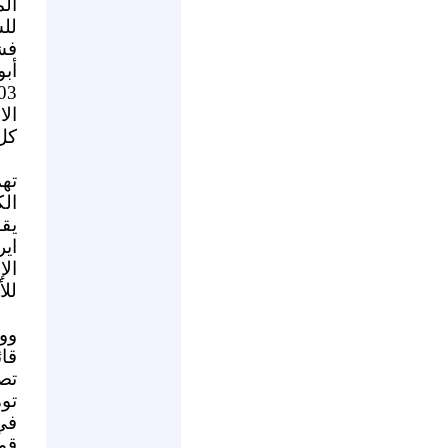
ال
لل
فشل
أب
الا
كل
تهم
الك
يق
اي
الإ
للأ
وو
قا
تص
تو
في 
قو