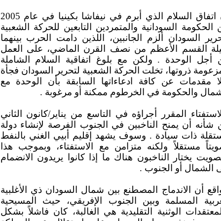
إن اتفاق السلام الذي أبرم في نيفاشا بكينيا في عام 2005
 الحكومة السودانية والمتمردين التابعين للحركة الشعبية
حرير السودان ألزم الجانبين، اللذين دامت الحرب بينهما
لة القسم الأعظم من نصف القرن الماضي، على العمل
 أجل الوحدة . ولكن مع بلوغ اتفاقية السلام الشاملة
زعومة ذروتها، تخلت الحركة الشعبية لتحرير السودان فجأة
لا مقدمات عن كافة ادعاءاتها السابقة بأن الوحدة مع
شمال والحكومة في الخرطوم ممكنة أو مرغوبة .
استفتاء المقرر أجراؤه في التاسع من يناير/كانون الثاني
 شأنه أن يمنح الناخبين في الجنوب الفرصة لإنشاء دولة
تقلة ذات سيادة . وسوف يشهد إقليم أبيي الغني بالنفط
ويتاً مستقلاً ولكنه متزامن مع الاستفتاء، وبموجب هذا
صويت يختار الناخبون هناك ما إذا كانوا يريدون الانضمام
 الشمال أو الجنوب .
واقع أن الاندماج المصطنع بين شمال السودان ذي الأغلبية
عربية المسلمة وبين الجنوب الإفريقي، حيث المسيحية
معتقدات الوثنية التقليدية هي الغالبة، كان فاشلاً بشكل