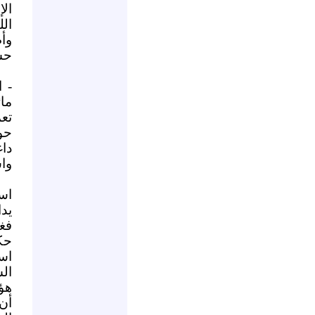
ال
الل
وأ
حس
- 
مائ
تع
حو
دا
وا
اس
يد
فغا
حك
اس
ال
هؤ
أن