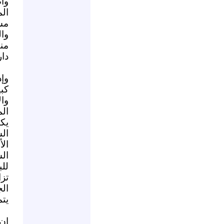
وا
مست
وا
من
دار
وإذ
كب
وا
ال
ال
ال
ال
للب
تزا
ال
يت
إن