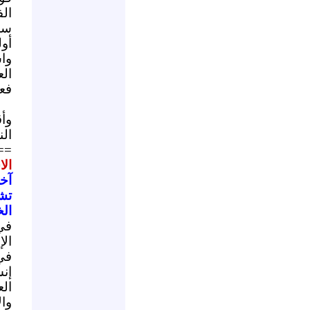
الف
سل
أو
وا
ال
فعل
وأ
الن
==
الا
آخر
تشا
الخ
في
ال
في
إن
ال
وا