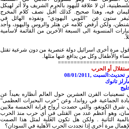
لسطينية، ان لا علاقة لليهود بالحرم الشريف ولا أثر لهيكل
يمان فيه، وهذا صحيح. كذلك أقبل نصف كلام المخرج
ليفر ستون عن "اللوبي اليهودي" ونفوذه الهائل في
شنطن، ولكن أرفض كلامه عن هتلر والروس واليهود، وأجد
عبارات المنسوبة الى السبعة الآخرين من القائمة لاسامية
اً.
قول مرة أخرى اسرائيل دولة عنصرية من دون شرعية تقتل
ساء والأطفال وكل من يدافع عنها مثلها.
======================
ستقلال أو الحرب
 تحديث:السبت ,08/01/2011
رلز تانوك
ليج
 تسعينيات القرن العشرين حول العالم أنظاره بعيداً عن
إبادة الجماعية في رواندا، وعن “حرب البحيرات العظمى”
 شرق الكونغو، والتي حصدت أرواح قرابة الخمسة ملايين
سان، وهو أعظم عدد من القتلى في أي حرب منذ الحرب
عالمية الثانية . ولكن هل تكون الغَلَبة لمثل هذا الصمت
لإهمال مرة أخرى إذا تجددت الحرب الأهلية في السودان؟