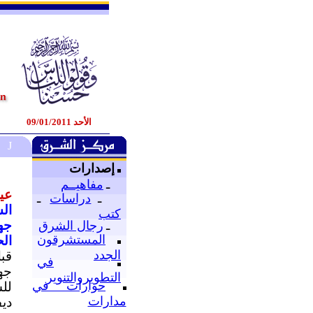
الأحد 09/01/2011
J
إصدارات
ـ
مفاهيــم
عي
ـ
دراسات
ـ
السبت,
كتب
جها
ـ
رجال الشرق
المستشرقون
الح
الجدد
قب
في
جه
التطويروالتنوير
حوارات في
لل
مدارات
دي