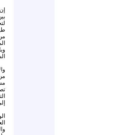
بين
لت
طي
من
الم
وب
ال
وال
من
مس
تص
الت
إلى
ال
ال
وال