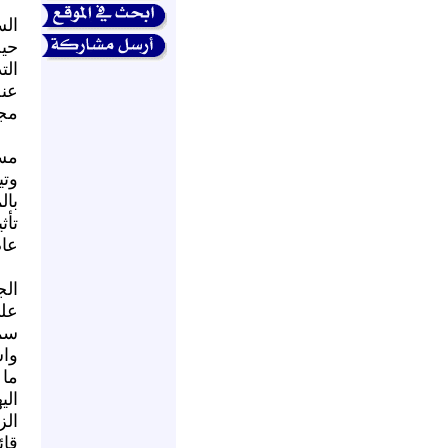
ال
حي
الت
عن
مجل
مست
وتي
بال
تأث
عام 2008، وهو العام الذي تنتهي ف
الج
عل
سم
واش
ما
الي
الز
قائ