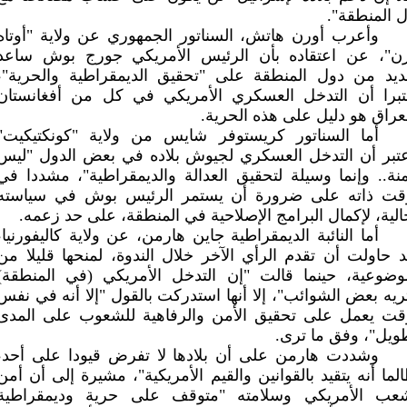
 المنطقة".
وأعرب أورن هاتش، السناتور الجمهوري عن ولاية "أوتاه
رن"، عن اعتقاده بأن الرئيس الأمريكي جورج بوش ساعد
ديد من دول المنطقة على "تحقيق الديمقراطية والحرية"،
تبرا أن التدخل العسكري الأمريكي في كل من أفغانستان
عراق هو دليل على هذه الحرية.
أما السناتور كريستوفر شايس من ولاية "كونكتيكيت"
تبر أن التدخل العسكري لجيوش بلاده في بعض الدول "ليس
نة.. وإنما وسيلة لتحقيق العدالة والديمقراطية"، مشددا في
وقت ذاته على ضرورة أن يستمر الرئيس بوش في سياسته
الية، لإكمال البرامج الإصلاحية في المنطقة، على حد زعمه.
أما النائبة الديمقراطية جاين هارمن، عن ولاية كاليفورنيا،
 حاولت أن تقدم الرأي الآخر خلال الندوة، لمنحها قليلا من
وضوعية، حينما قالت "إن التدخل الأمريكي (في المنطقة)
ريه بعض الشوائب"، إلا أنها استدركت بالقول "إلا أنه في نفس
قت يعمل على تحقيق الأمن والرفاهية للشعوب على المدى
ويل"، وفق ما ترى.
وشددت هارمن على أن بلادها لا تفرض قيودا على أحد،
لما أنه يتقيد بالقوانين والقيم الأمريكية"، مشيرة إلى أن أمن
شعب الأمريكي وسلامته "متوقف على حرية وديمقراطية