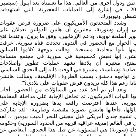
طق ودول أخرى من العالم.. هذا ما تعلمناه بعد أيلول (سبتمبر)
2001"، في إشارة إلى العمليات التفجيرية، التي استهدفت
نطن ونيويورك.
وشدد المتحدثون الأمريكيون على ضرورة فرض عقوبات
 إيران وسورية، معتبرين أن هاتين الدولتين تعملان على
ير أسلحة نووية، ودعم الإرهابيين، وفق ما يرون. وعندما فتح
 الحوار مع الحضور في الندوة، تحدثت فتاة سورية، عرفت
ها بأنها محامية مسيحية. وقالت موجهة كلامها للسناتور
تشن، إنها تعيش كمسيحية في سورية في مجتمع متسامح
نفتح، معتبرة أن بلادها تشهد عمليات تطوير وإصلاحات
صادية وسياسية، مشيرة في الوقت ذاته إلى التحدي السياسي،
ي تواجهه دمشق، بسبب الظروف الإقليمية.، وسألت هاتشن
اذا رغم هذا كله تريدون فرض عقوبات على بلادي؟".
وبعد أن تم أخذ عدد من التساؤلات من الحضور، أجاب
ها النواب الأمريكيون، تم تجاهل الإجابة على مداخلة المحامية
سورية، عندها اعترضت رافعة يدها بضرورة الإجابة على
ؤلها، فأجابها هاتشن بصورة مقتضبة وصارمة: "لقد شاركت
تشييع جندي أمريكي قبل مجيئي للبحر الميت بيومين .. لقد
 في القائم (مدينة عراقية قريبة من الحدود السورية) وحكومة
دك (سورية) هي المسؤولة عن قتل هذا الجندي.. التغاضي عن