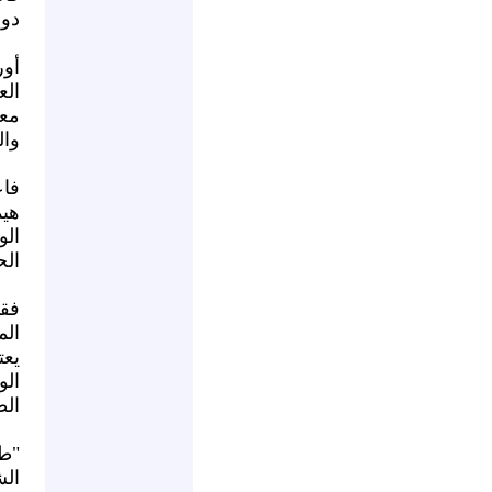
دول
أو
الع
مع
وال
فاع
هيم
ال
الح
فقد
الم
يعت
الو
الط
"طا
ال