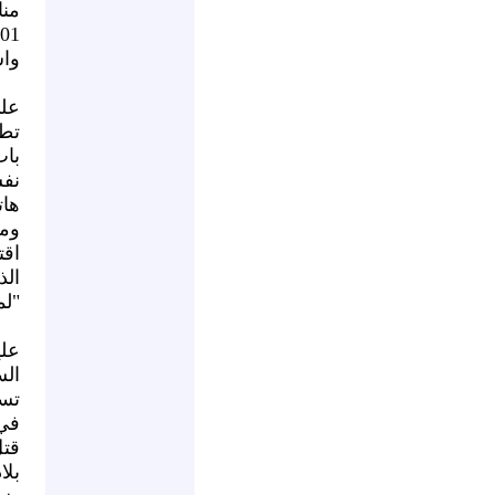
منا
واش
على
تطو
باب
نفس
ها
وم
اقت
الذ
"لم
علي
ال
تسا
في 
قتل
بلا