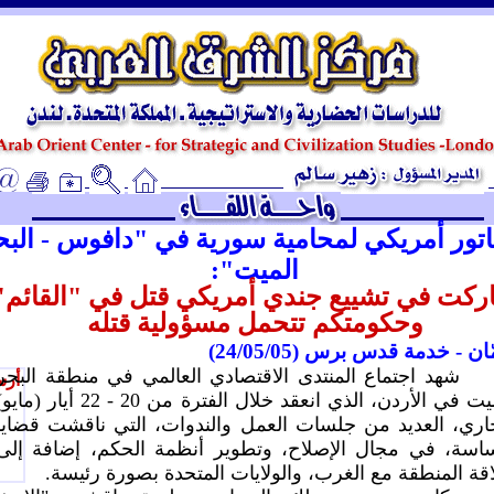
ـ
تور أمريكي لمحامية سورية في "دافوس - البح
الميت":
ركت في تشييع جندي أمريكي قتل في "القائم"
وحكومتكم تتحمل مسؤولية قتله
ان - خدمة قدس برس (24/05/05)
شهد اجتماع المنتدى الاقتصادي العالمي في منطقة البحر
أرس
الميت في الأردن، الذي انعقد خلال الفترة من 20 - 22 أيار (ما
اري، العديد من جلسات العمل والندوات، التي ناقشت قضايا
سة، في مجال الإصلاح، وتطوير أنظمة الحكم، إضافة إلى
قة المنطقة مع الغرب، والولايات المتحدة بصورة رئيسة.