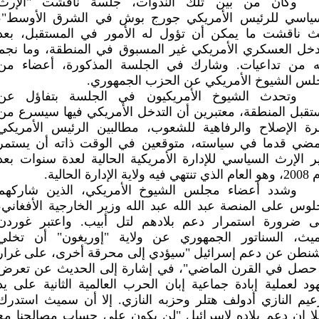
وكان من بين تلك الندوات، جلسة ناقشت "الإرث
سياسي للرئيس الأمريكي جورج بوش في الشرق الأوسط"،
ث ناقشت ما يمكن أن تؤول له الأمور في المستقبل، بعد
دخل العسكري الأمريكي غير المسبوق في المنطقة، وما نجم
ه من تداعيات. وشارك في الجلسة المذكورة، أعضاء من
س الشيوخ الأمريكي عن الحزب الجمهوري.
وتحدث الشيوخ الأمريكيون في الجلسة بتفاؤل عن
قبل المنطقة، معتبرين أن التدخل الأمريكي فيها سيسرع من
رة الإصلاح والرفاهية للشعوب، مطالبين الرئيس الأمريكي
مضي قدما في سياسته، متوقعين في الوقت ذاته أن يستمر
ير الإرث السياسي للإدارة الأمريكية الحالية لعدة سنوات بعد
يه ولاية الإدارة الحالية.
وشدد أعضاء مجلس الشيوخ الأمريكي، الذين شاركهم
لوس على المنصة عبد الله عبد الله وزير الخارجية الأفغاني،
ى ضرورة استمرار دعم بلادهم لتل أبيب. واعتبر غوردن
يث، السناتور الجمهوري عن ولاية "إوريغون" أن تخلي
نطن عن دعم إسرائيل "سيؤدي إلى محرقة أخرى، على غرار
 حصل في القرن الماضي"، في إشارة إلى الحديث عن تعرض
هود لعملية إبادة جماعية إبان الحرب العالمية الثانية على يد
عيم النازي أدولف هتلر وحزبه النازي. إلا أن سميث استدرك
لا إن دعم بلاده لإسرائيل "لن يكون على حساب مصالحنا مع