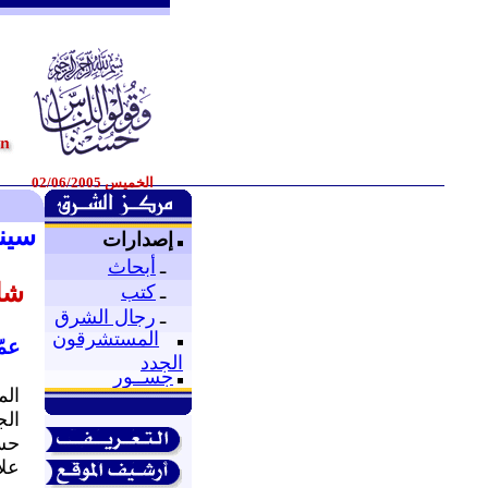
الخميس 02/06/2005
سينا
إصدارات
ـ
أبحاث
شا
ـ
كتب
ـ
رجال الشرق
المستشرقون
عمّ
الجدد
جســور
الج
حسا
علا